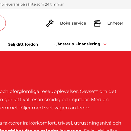
illeverans på så lite som 24 timmar
Boka service
Enheter
Tjänster & Finansiering
Sälj ditt fordon
 och oförglömliga reseupplevelser. Oavsett om det
n gör rätt val resan smidig och njutbar. Med en
 hemmet följer med vart vägen än leder.
 faktorer in: körkomfort, trivsel, utrustningsnivå och