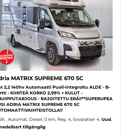
dria MATRIX SUPREME 670 SC
at 2,2 140hv Automaatti Puoli-Integroitu ALDE - B-
rtti - KIINTEÄ KORKO 2,99% + KULUT -
HUIPPUTARJOUS - RAJOITETTU ERÄ!!**SUPERUPEA
SI ADRIA MATRIX SUPREME 670 SC
TOMAATTIVAIHTEISTOLLA!!
26
, Automat, Diesel, 0 km, Reg. 4, Sovplatser 4
Uusi
edelbart tillgänglig