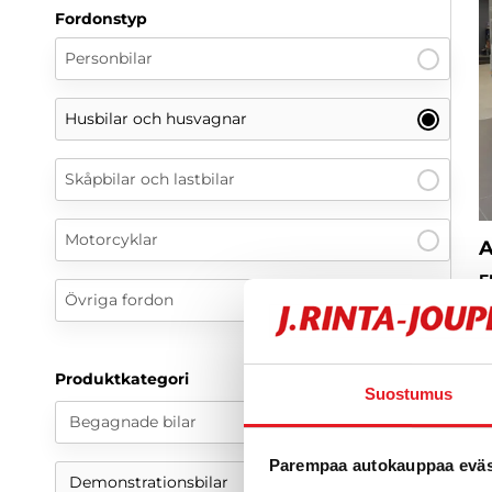
Fordonstyp
Personbilar
Husbilar och husvagnar
Skåpbilar och lastbilar
Motorcyklar
A
F
Övriga fordon
K
R
U
E
Produktkategori
Suostumus
2
Begagnade bilar
O
1
Parempaa autokauppaa eväst
Demonstrationsbilar