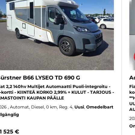
ürstner B66 LYSEO TD 690 G
A
iat 2,2 140hv Multijet Automaatti Puoli-integroitu -
Fi
-kortti - KIINTEÄ KORKO 2,99% + KULUT - TARJOUS -
ko
LMASTOINTI KAUPAN PÄÄLLE
**
UU
026
, Automat, Diesel, 0 km, Reg. 4
Uusi
Omedelbart
AU
illgänglig
20
Om
1 525 €