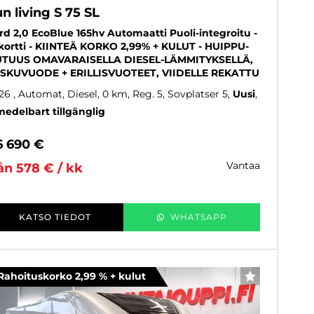
n living S 75 SL
rd 2,0 EcoBlue 165hv Automaatti Puoli-integroitu -
kortti - KIINTEÄ KORKO 2,99% + KULUT - HUIPPU-
TUUS OMAVARAISELLA DIESEL-LÄMMITYKSELLÄ,
SKUVUODE + ERILLISVUOTEET, VIIDELLE REKATTU
26
, Automat, Diesel, 0 km, Reg. 5, Sovplatser 5
Uusi
edelbart tillgänglig
6 690 €
vantaa
ån 578 € / kk
KATSO TIEDOT
WHATSAPP
Rahoituskorko 2,99 % + kulut
FAVORITER