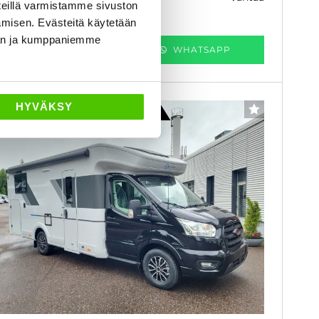
ån 660 € / kk
eillä varmistamme sivuston
amisen. Evästeitä käytetään
dän ja kumppaniemme
KATSO TIEDOT
WHATSAPP
HYVÄKSY
Rahoituskorko 2,99 % + kulut
FAVORITER