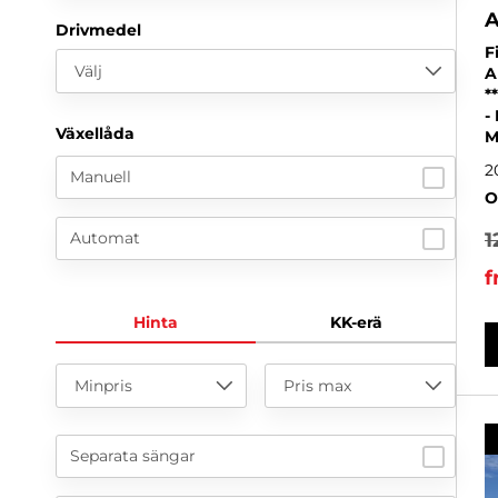
A
Drivmedel
F
Välj
A
*
-
Växellåda
M
2
Manuell
O
1
Automat
f
Hinta
KK-erä
Minpris
Pris max
Separata sängar