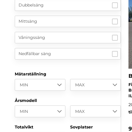
Dubbelsäng
Mittsäng
Våningssäng
Nedfällbar säng
Mätarställning
B
F
MIN
MAX
B
I
Årsmodell
2
MIN
MAX
t
Totalvikt
Sovplatser
9