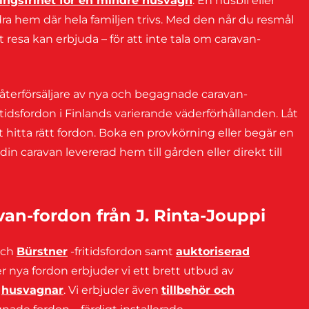
ngsfrihet för en mindre husvagn
. En husbil eller
dra hem där hela familjen trivs. Med den når du resmål
 resa kan erbjuda – för att inte tala om caravan-
a återförsäljare av nya och begagnade caravan-
itidsfordon i Finlands varierande väderförhållanden. Låt
t hitta rätt fordon. Boka en provkörning eller begär en
in caravan levererad hem till gården eller direkt till
n-fordon från J. Rinta-Jouppi
och
Bürstner
-fritidsfordon samt
auktoriserad
 nya fordon erbjuder vi ett brett utbud av
h
husvagnar
. Vi erbjuder även
tillbehör och