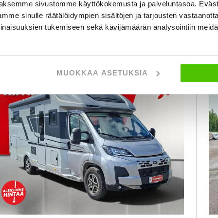
fr
seinäjoki
rån 754 € / kk
aksemme sivustomme käyttökokemusta ja palveluntasoa. Eväst
mme sinulle räätälöidympien sisältöjen ja tarjousten vastaanott
inaisuuksien tukemiseen sekä kävijämäärän analysointiin mei
KATSO TIEDOT
WHATSAPP
MUOKKAA ASETUKSIA
Rahoituskorko 2,99 % + kulut
FAVORITER