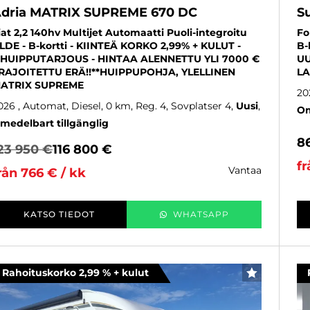
dria MATRIX SUPREME 670 DC
Su
iat 2,2 140hv Multijet Automaatti Puoli-integroitu
Fo
LDE - B-kortti - KIINTEÄ KORKO 2,99% + KULUT -
B-
*HUIPPUTARJOUS - HINTAA ALENNETTU YLI 7000 €
UU
 RAJOITETTU ERÄ!!**HUIPPUPOHJA, YLELLINEN
LA
ATRIX SUPREME
20
026
, Automat, Diesel, 0 km, Reg. 4, Sovplatser 4
Uusi
Om
medelbart tillgänglig
8
23 950 €
116 800 €
fr
vantaa
rån 766 € / kk
KATSO TIEDOT
WHATSAPP
Rahoituskorko 2,99 % + kulut
FAVORITER