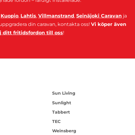
nade fordon – färdigt installerade.
i
Kuopio
,
Lahtis
,
Villmanstrand
,
Seinäjoki Caravan
ja
 uppgradera din caravan, kontakta oss!
Vi köper även
j ditt fritidsfordon till oss
!
Sun Living
Sunlight
Tabbert
TEC
Weinsberg