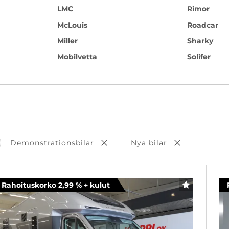
LMC
Rimor
McLouis
Roadcar
Miller
Sharky
Mobilvetta
Solifer
Demonstrationsbilar
Nya bilar
ort val
Ta bort val
Ta bort val
Rahoituskorko 2,99 % + kulut
FAVORITER