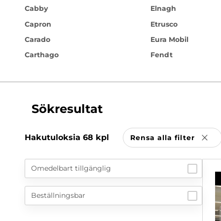
Cabby
Elnagh
Capron
Etrusco
Carado
Eura Mobil
Carthago
Fendt
Sökresultat
Hakutuloksia
68
kpl
Rensa alla filter
Ta b
Omedelbart tillgänglig
Beställningsbar