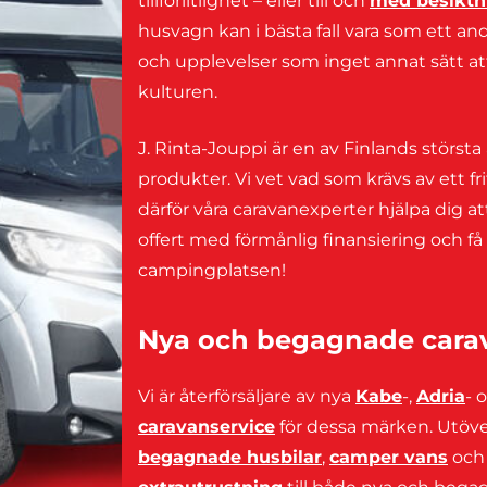
tillförlitlighet – eller till och
med besiktni
husvagn kan i bästa fall vara som ett an
och upplevelser som inget annat sätt att
kulturen.
J. Rinta-Jouppi är en av Finlands störst
produkter. Vi vet vad som krävs av ett fr
därför våra caravanexperter hjälpa dig at
offert med förmånlig finansiering och få d
campingplatsen!
Nya och begagnade carava
Vi är återförsäljare av nya
Kabe
-,
Adria
- 
caravanservice
för dessa märken. Utöver
begagnade husbilar
,
camper vans
oc