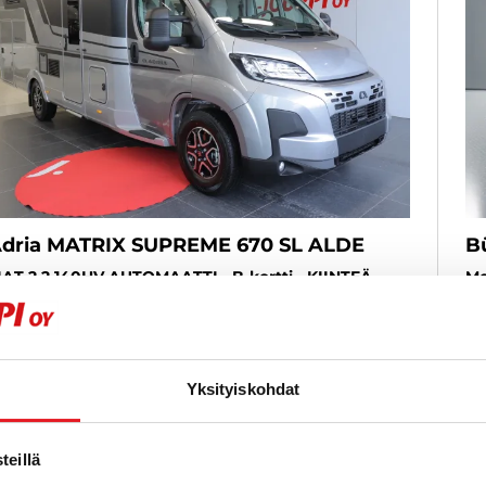
dria MATRIX SUPREME 670 SL ALDE
B
IAT 2.2 140HV AUTOMAATTI - B-kortti - KIINTEÄ
Me
ORKO 2,99% + KULUT - **HUIPPUTARJOUS -
Re
AJOITETTU ERÄ!!**HINTAA ALENNETTU 7000 €**
KU
UDISTUNUT YLELLINEN MATRIX SUPREME
PO
RILLISVUOTEILLA!
20
Yksityiskohdat
026
, Automat, Diesel, 0 km, Reg. 4, Sovplatser 5
Uusi
Om
medelbart tillgänglig
9
14 900 €
eillä