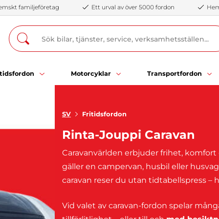
emskt familjeföretag
Ett urval av över 5000 fordon
Hemb
itidsfordon
Motorcyklar
Transportfordon
SV
Fritidsfordon
Rinta-Jouppi Caravan
Caravanvärlden erbjuder frihet, komfort
gäller en campervan, husbil eller husvag
caravan reser du utan tidtabellspress –
Vid valet av caravan-fordon spelar många