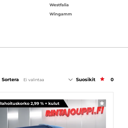
Westfalia
Wingamm
Sortera
Suosikit
Favorit
0
Ei valintaa
Rahoituskorko 2,99 % + kulut
FAVORITER