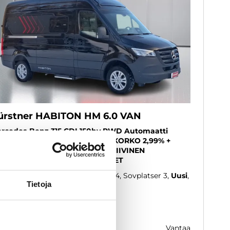
ürstner HABITON HM 6.0 VAN
rcedes-Benz 315 CDI 150hv RWD Automaatti
tkeilyauto - B-kortti - KIINTEÄ KORKO 2,99% +
LUT - UPEA UUTUUS, INNOVATIIVINEN
HJARATKAISU, ERILLISVUOTEET
26
, Automat, Diesel, 0 km, Reg. 4, Sovplatser 3
Uusi
Tietoja
edelbart tillgänglig
9 987 €
vantaa