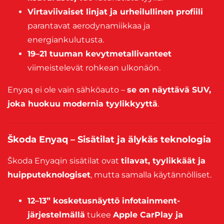
Virtaviivaiset linjat ja urheilullinen profiili
parantavat aerodynamiikkaa ja
energiankulutusta.
19–21 tuuman kevytmetallivanteet
viimeistelevät rohkean ulkonäön.
Enyaq ei ole vain sähköauto –
se on näyttävä SUV,
joka huokuu modernia tyylikkyyttä
.
Škoda Enyaq – Sisätilat ja älykäs teknologia
Škoda Enyaqin sisätilat ovat
tilavat, tyylikkäät ja
huipputeknologiset
, mutta samalla käytännölliset.
12–13” kosketusnäyttö infotainment-
järjestelmällä
tukee
Apple CarPlay ja