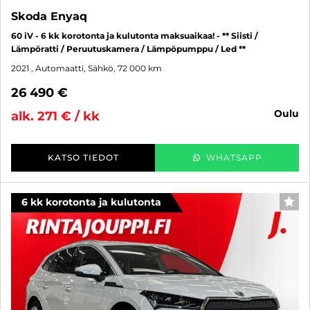
Skoda Enyaq
60 iV - 6 kk korotonta ja kulutonta maksuaikaa! - ** Siisti /
Lämpöratti / Peruutuskamera / Lämpöpumppu / Led **
2021
, Automaatti, Sähkö, 72 000 km
26 490 €
oulu
alk. 271 € / kk
KATSO TIEDOT
WHATSAPP
6 kk korotonta ja kulutonta
SUO