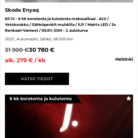
Skoda Enyaq
60 iV - 6 kk korotonta ja kulutonta maksuaikaa! - ALV /
Vetokoukku / Sähköpenkit muistilla / ILP / Matrix LED / 2x
Renkaat+Vanteet / 95.5% SOH - J. autoturva
2023
, Automaatti, Sähkö, 58 000 km
31 900 €
30 780 €
helsinki
alk. 279 € / kk
KATSO TIEDOT
6 kk korotonta ja kulutonta
SUO