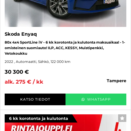
Skoda Enyaq
80x 4x4 SportLine iV - 6 kk korotonta ja kulutonta maksuaikaa! - 1-
omisteinen suomiauto! ILP, ACC, KESSY, Muistipenkki,
Vetokoukku
2022
, Automaatti, Sähkö, 122 000 km
30 300 €
tampere
alk. 275 € / kk
KATSO TIEDOT
WHATSAPP
6 kk korotonta ja kulutonta
SUO