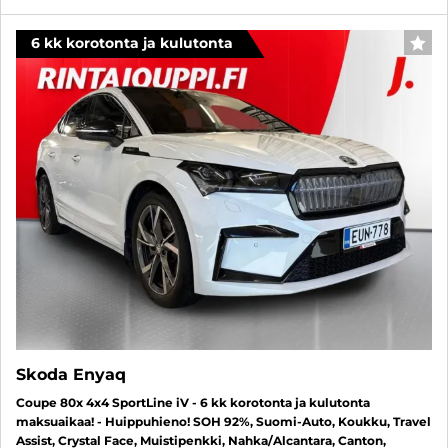
6 kk korotonta ja kulutonta
SUO
Skoda Enyaq
Coupe 80x 4x4 SportLine iV - 6 kk korotonta ja kulutonta
maksuaikaa! - Huippuhieno! SOH 92%, Suomi-Auto, Koukku, Travel
Assist, Crystal Face, Muistipenkki, Nahka/Alcantara, Canton,