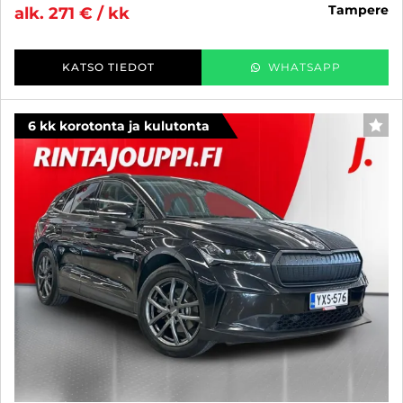
tampere
alk. 271 € / kk
KATSO TIEDOT
WHATSAPP
6 kk korotonta ja kulutonta
SUO