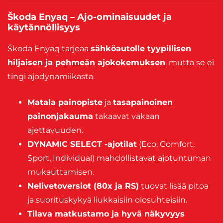
Škoda Enyaq – Ajo-ominaisuudet ja
käytännöllisyys
Škoda Enyaq tarjoaa
sähköautolle tyypillisen
hiljaisen ja pehmeän ajokokemuksen
, mutta se ei
tingi ajodynamiikasta.
Matala painopiste
ja
tasapainoinen
painonjakauma
takaavat vakaan
ajettavuuden.
DYNAMIC SELECT -ajotilat
(Eco, Comfort,
Sport, Individual) mahdollistavat ajotuntuman
mukauttamisen.
Nelivetoversiot (80x ja RS)
tuovat lisää pitoa
ja suorituskykyä liukkaisiin olosuhteisiin.
Tilava matkustamo ja hyvä näkyvyys