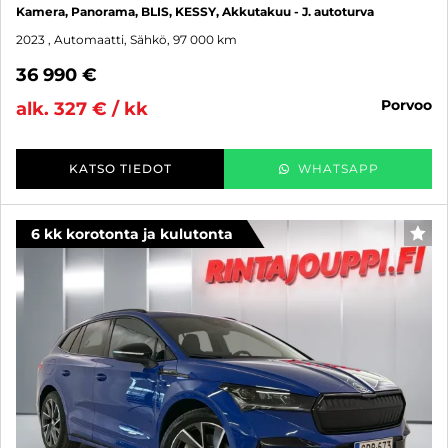
Kamera, Panorama, BLIS, KESSY, Akkutakuu - J. autoturva
2023
, Automaatti, Sähkö, 97 000 km
36 990 €
porvoo
alk. 327 € / kk
KATSO TIEDOT
WHATSAPP
6 kk korotonta ja kulutonta
SUO