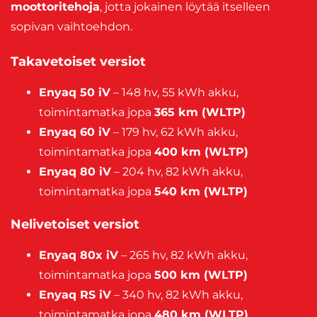
moottoritehoja
, jotta jokainen löytää itselleen
sopivan vaihtoehdon.
Takavetoiset versiot
Enyaq 50 iV
– 148 hv, 55 kWh akku,
toimintamatka jopa
365 km (WLTP)
Enyaq 60 iV
– 179 hv, 62 kWh akku,
toimintamatka jopa
400 km (WLTP)
Enyaq 80 iV
– 204 hv, 82 kWh akku,
toimintamatka jopa
540 km (WLTP)
Nelivetoiset versiot
Enyaq 80x iV
– 265 hv, 82 kWh akku,
toimintamatka jopa
500 km (WLTP)
Enyaq RS iV
– 340 hv, 82 kWh akku,
toimintamatka jopa
480 km (WLTP)
,