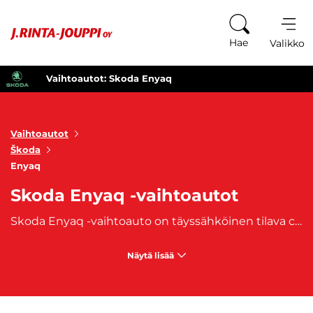
Siirry sisältöön
Hae
Valikko
Vaihtoautot: Skoda Enyaq
Vaihtoautot
Škoda
Enyaq
Skoda Enyaq -vaihtoautot
Skoda Enyaq -vaihtoauto on täyssähköinen tilava crossover-tyyppinen henkilöautomalli, jossa huippuluokan tekniikka yhdistyy nopeaan lataamiseen ja pitkään toimintamatkaan. Skoda Enyaq on Skodan ensimmäinen täyssähköinen katumaasturi, joita on saatavana paljon myö vaihtoautona. Skoda Enyaq -vaihtoauto on näyttävä ja iso auto, joka sopii esimerkiksi hyvin mm. perheille. Mikäli arvostat tilaa, taloudellisuutta, ympäristöystävllisyyttä ja modernia ulkonäköä, Skoda Enyaq on kuin tehty sinulle. J. Rinta-Joupilta ostat käytetyt Skoda Enyaq -vaihtoautot.
Näytä lisää