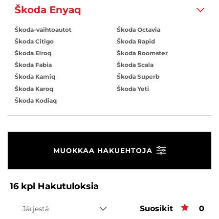
Škoda Enyaq
Škoda-vaihtoautot
Škoda Octavia
Škoda Citigo
Škoda Rapid
Škoda Elroq
Škoda Roomster
Škoda Fabia
Škoda Scala
Škoda Kamiq
Škoda Superb
Škoda Karoq
Škoda Yeti
Škoda Kodiaq
MUOKKAA HAKUEHTOJA
16
kpl
Hakutuloksia
Suosikit
Suos
0
Järjestä