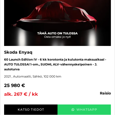
Skoda Enyaq
60 Launch Edition iV - 6 kk korotonta ja kulutonta maksuaikaa! -
AUTO TULOSSA! 1-om., SUOMI, ALV-vähennyskelpoinen - J.
autoturva
2021
, Automaatti, Sähkö, 102 000 km
25 980 €
raisio
alk. 267 € / kk
KATSO TIEDOT
WHATSAPP