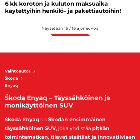
6 kk koroton ja kuluton maksuaika
käytettyihin henkilö- ja pakettiautoihin!
Näytetään
16
/
16
ajoneuvoa
Vaihtoautot
Škoda
Enyaq
Škoda Enyaq – Täyssähköinen ja
monikäyttöinen SUV
Škoda Enyaq
on
Škodan ensimmäinen
täyssähköinen SUV
, joka yhdistää
pitkän
toimintamatkan, tilavat sisätilat ja innovatiivisen