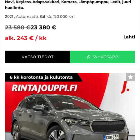
Navi, Keyless, Adapt.vakkari, Kamera, Lämpöpumppu, Ledit, juuri
huollettu.
2021
, Automaatti, Sähkö, 120 000 km
23 580 €
23 380 €
lahti
alk. 243 € / kk
KATSO TIEDOT
WHATSAPP
6 kk korotonta ja kulutonta
SUO