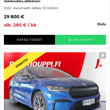
Vetokoukku, sähköinen
2022
, Automaatti, Sähkö, 112 049 km
29 800 €
oulu
alk. 285 € / kk
KATSO TIEDOT
WHATSAPP
SUO
VARATTU