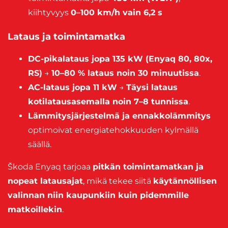
kiihtyvyys
0–100 km/h vain 6,2 s
Lataus ja toimintamatka
DC-pikalataus jopa 135 kW (Enyaq 80, 80x,
RS)
→
10–80 % lataus noin 30 minuutissa
.
AC-lataus jopa 11 kW
→
Täysi lataus
kotilatausasemalla noin 7–8 tunnissa
.
Lämmitysjärjestelmä ja ennakkolämmitys
optimoivat energiatehokkuuden kylmällä
säällä.
Škoda Enyaq tarjoaa
pitkän toimintamatkan ja
nopeat latausajat
, mikä tekee siitä
käytännöllisen
valinnan niin kaupunkiin kuin pidemmille
matkoillekin
.