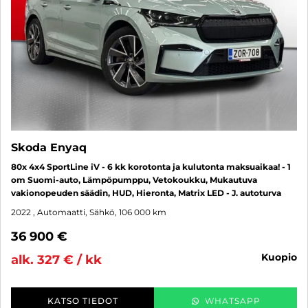
Skoda Enyaq
80x 4x4 SportLine iV - 6 kk korotonta ja kulutonta maksuaikaa! - 1
om Suomi-auto, Lämpöpumppu, Vetokoukku, Mukautuva
vakionopeuden säädin, HUD, Hieronta, Matrix LED - J. autoturva
2022
, Automaatti, Sähkö, 106 000 km
36 900 €
kuopio
alk. 327 € / kk
KATSO TIEDOT
WHATSAPP