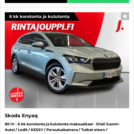
6 kk korotonta ja kulutonta
SUO
Skoda Enyaq
80 iV - 6 kk korotonta ja kulutonta maksuaikaa! - Siisti Suomi-
Auto! / Ledit / KESSY / Peruutuskamera / Tutkat eteen /