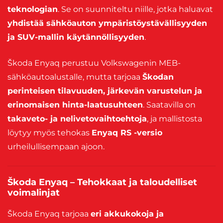
teknologian
. Se on suunniteltu niille, jotka haluavat
yhdistää sähköauton ympäristöystävällisyyden
ja SUV-mallin käytännöllisyyden
.
Škoda Enyaq perustuu Volkswagenin MEB-
sähköautoalustalle, mutta tarjoaa
Škodan
perinteisen tilavuuden, järkevän varustelun ja
erinomaisen hinta-laatusuhteen
. Saatavilla on
takaveto- ja nelivetovaihtoehtoja
, ja mallistosta
löytyy myös tehokas
Enyaq RS -versio
urheilullisempaan ajoon.
Škoda Enyaq – Tehokkaat ja taloudelliset
voimalinjat
Škoda Enyaq tarjoaa
eri akkukokoja ja