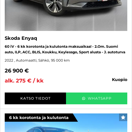
Skoda Enyaq
60 iV - 6 kk korotonta ja kulutonta maksuaikaa! - 2.Om. Suomi
auto, ILP, ACC, BLIS, Koukku, Keylessgo, Sport alusta - J. autoturva
2022
, Automaatti, Sähkö, 95 000 km
26 900 €
kuopio
alk. 275 € / kk
KATSO TIEDOT
WHATSAPP
6 kk korotonta ja kulutonta
SUO