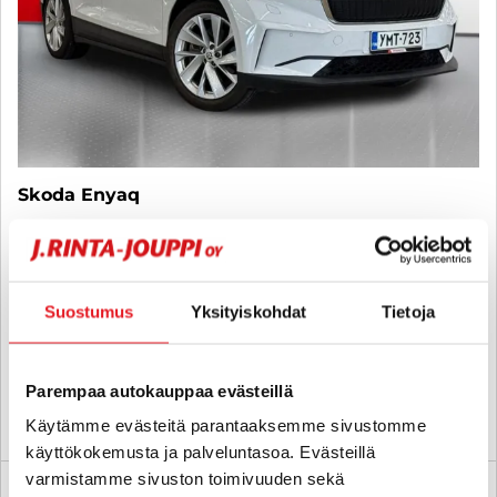
Skoda Enyaq
80 iV - 6 kk korotonta ja kulutonta maksuaikaa! - ACC, BLIS,
Panorama, ILP, Koukku, P.Kamera, Navi, KESSY - J. autoturva
2021
, Automaatti, Sähkö, 82 000 km
Suostumus
Yksityiskohdat
Tietoja
30 890 €
kuopio
alk. 280 € / kk
Parempaa autokauppaa evästeillä
KATSO TIEDOT
WHATSAPP
Käytämme evästeitä parantaaksemme sivustomme
käyttökokemusta ja palveluntasoa. Evästeillä
varmistamme sivuston toimivuuden sekä
6 kk korotonta ja kulutonta