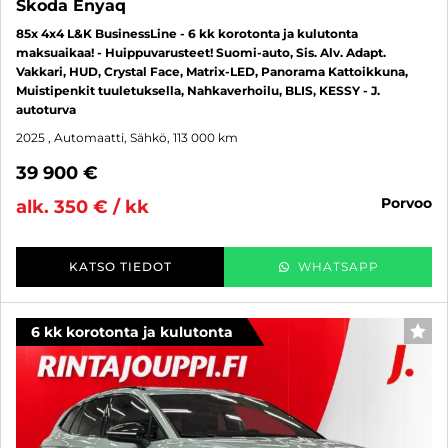
Skoda Enyaq
85x 4x4 L&K BusinessLine - 6 kk korotonta ja kulutonta
maksuaikaa! - Huippuvarusteet! Suomi-auto, Sis. Alv. Adapt.
Vakkari, HUD, Crystal Face, Matrix-LED, Panorama Kattoikkuna,
Muistipenkit tuuletuksella, Nahkaverhoilu, BLIS, KESSY - J.
autoturva
2025
, Automaatti, Sähkö, 113 000 km
39 900 €
porvoo
alk. 350 € / kk
KATSO TIEDOT
WHATSAPP
6 kk korotonta ja kulutonta
SUO