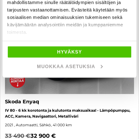
SUO
mahdollistamme sinulle räätälöidympien sisältöjen ja
tarjousten vastaanottamisen. Evästeitä käytetään myös
sosiaalisen median ominaisuuksien tukemiseen sekä
kävijämäärän analysointiin meidän ja kumppaniemme
toimesta.
HYVÄKSY
MUOKKAA ASETUKSIA
Skoda Enyaq
IV 80 - 6 kk korotonta ja kulutonta maksuaikaa! - Lämpöpumppu,
ACC, Kamera, Navigaattori, Metalliväri
2021
, Automaatti, Sähkö, 41 000 km
33 490 €
32 900 €