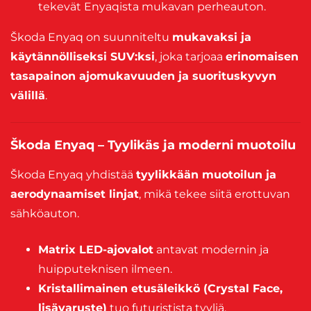
tekevät Enyaqista mukavan perheauton.
Škoda Enyaq on suunniteltu
mukavaksi ja
käytännölliseksi SUV:ksi
, joka tarjoaa
erinomaisen
tasapainon ajomukavuuden ja suorituskyvyn
välillä
.
Škoda Enyaq – Tyylikäs ja moderni muotoilu
Škoda Enyaq yhdistää
tyylikkään muotoilun ja
aerodynaamiset linjat
, mikä tekee siitä erottuvan
sähköauton.
Matrix LED-ajovalot
antavat modernin ja
huipputeknisen ilmeen.
Kristallimainen etusäleikkö (Crystal Face,
lisävaruste)
tuo futuristista tyyliä.