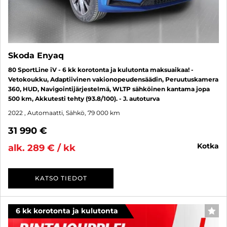
Skoda Enyaq
80 SportLine iV - 6 kk korotonta ja kulutonta maksuaikaa! -
Vetokoukku, Adaptiivinen vakionopeudensäädin, Peruutuskamera
360, HUD, Navigointijärjestelmä, WLTP sähköinen kantama jopa
500 km, Akkutesti tehty (93.8/100). - J. autoturva
2022
, Automaatti, Sähkö, 79 000 km
31 990 €
kotka
alk. 289 € / kk
KATSO TIEDOT
6 kk korotonta ja kulutonta
SUO