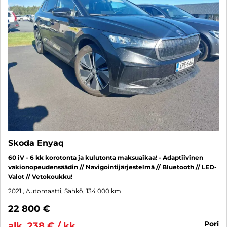
Skoda Enyaq
60 iV - 6 kk korotonta ja kulutonta maksuaikaa! - Adaptiivinen
vakionopeudensäädin // Navigointijärjestelmä // Bluetooth // LED-
Valot // Vetokoukku!
2021
, Automaatti, Sähkö, 134 000 km
22 800 €
pori
alk. 238 € / kk