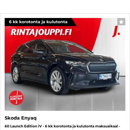
6 kk korotonta ja kulutonta
SUO
Skoda Enyaq
60 Launch Edition iV - 6 kk korotonta ja kulutonta maksuaikaa! -