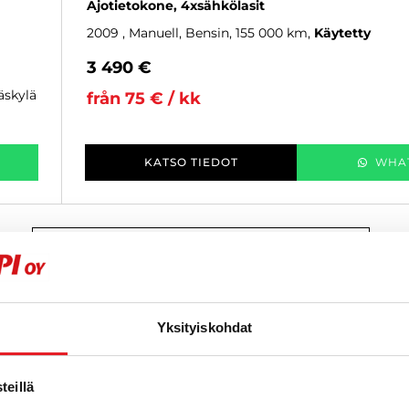
Ajotietokone, 4xsähkölasit
2009
, Manuell, Bensin, 155 000 km
Käytetty
3 490 €
väskylä
från 75 € / kk
KATSO TIEDOT
WHA
VISA ALLA MEST VISADE
Yksityiskohdat
eillä