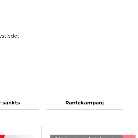
eystiedot
ar sänkts
Räntekampanj