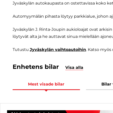
Jyväskylän autokaupasta on ostettavissa koko ket
Automyymälän pihasta löytyy parkkialue, johon ajon
Jyväskylän J. Rinta-Joupin aukioloajat ovat arkisin
löytyvät alta ja he auttavat sinua mielellään ajoneuv
Tutustu
Jyväskylän vaihtoautoihin
. Katso myö
Enhetens bilar
Visa alla
Mest visade bilar
Bilar