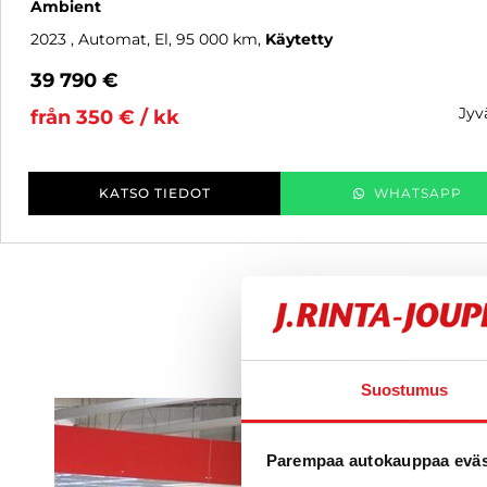
Ambient
2023
, Automat, El, 95 000 km
Käytetty
39 790 €
jy
från 350 € / kk
KATSO TIEDOT
WHATSAPP
Suostumus
Parempaa autokauppaa eväst