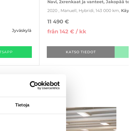
Navi, 2xrenkaat ja vanteet, Jakopää te
2020
, Manuell, Hybridi, 143 000 km
Käyt
11 490 €
jyväskylä
från 142 € / kk
TSAPP
KATSO TIEDOT
Tietoja