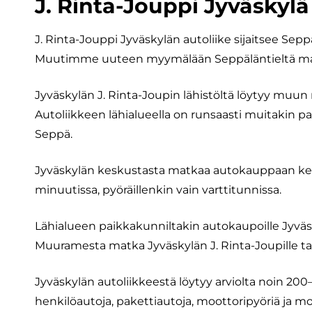
J. Rinta-Jouppi Jyväskylä 
J. Rinta-Jouppi Jyväskylän autoliike sijaitsee Se
Muutimme uuteen myymälään Seppäläntieltä maa
Jyväskylän J. Rinta-Joupin lähistöltä löytyy muun
Autoliikkeen lähialueella on runsaasti muitakin pa
Seppä.
Jyväskylän keskustasta matkaa autokauppaan kert
minuutissa, pyöräillenkin vain varttitunnissa.
Lähialueen paikkakunniltakin autokaupoille Jyväs
Muuramesta matka Jyväskylän J. Rinta-Joupille ta
Jyväskylän autoliikkeestä löytyy arviolta noin 20
henkilöautoja, pakettiautoja, moottoripyöriä ja mo