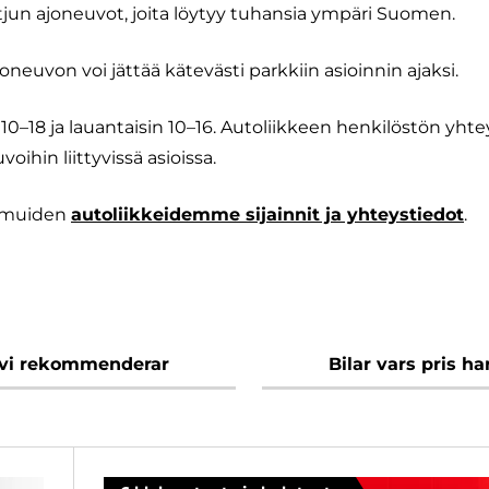
jun ajoneuvot, joita löytyy tuhansia ympäri Suomen.
euvon voi jättää kätevästi parkkiin asioinnin ajaksi.
 10–18 ja lauantaisin 10–16. Autoliikkeen henkilöstön yht
oihin liittyvissä asioissa.
s muiden
autoliikkeidemme sijainnit ja yhteystiedot
.
 vi rekommenderar
Bilar vars pris h