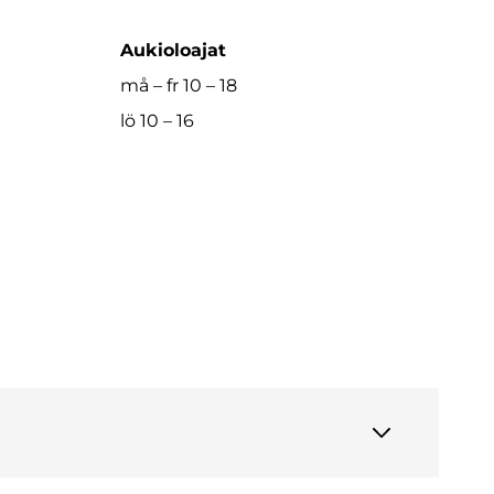
Aukioloajat
må – fr 10 – 18
lö 10 – 16