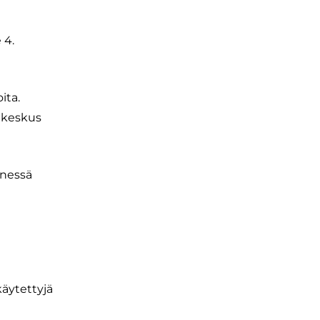
 4.
ita.
pakeskus
enessä
käytettyjä