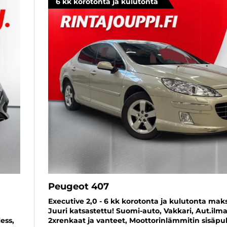
6 kk korotonta ja kulutonta
Peugeot 407
Executive 2,0 - 6 kk korotonta ja kulutonta maks
Juuri katsastettu! Suomi-auto, Vakkari, Aut.ilma
ess,
2xrenkaat ja vanteet, Moottorinlämmitin sisäpu