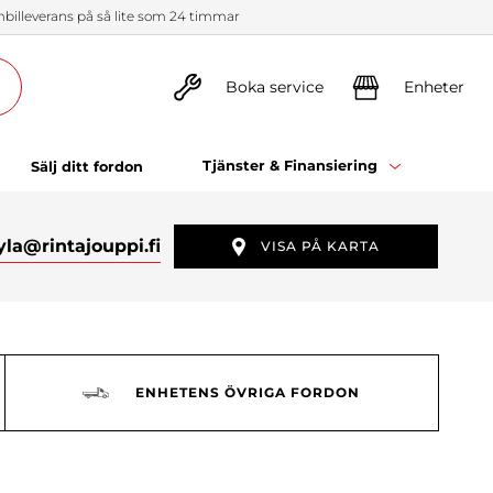
illeverans på så lite som 24 timmar
Boka service
Enheter
Tjänster & Finansiering
Sälj ditt fordon
yla
@rintajouppi.fi
VISA PÅ KARTA
ENHETENS ÖVRIGA FORDON