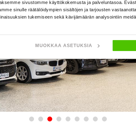
aksemme sivustomme käyttökokemusta ja palveluntasoa. Eväst
mme sinulle räätälöidympien sisältöjen ja tarjousten vastaanott
inaisuuksien tukemiseen sekä kävijämäärän analysointiin mei
MUOKKAA ASETUKSIA