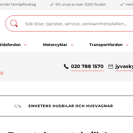
emskt familjeföretag
Ett urval av över 5000 fordon
Hemb
itidsfordon
Motorcyklar
Transportfordon
020 788 1570
jyvask
ng
ENHETENS HUSBILAR OCH HUSVAGNAR