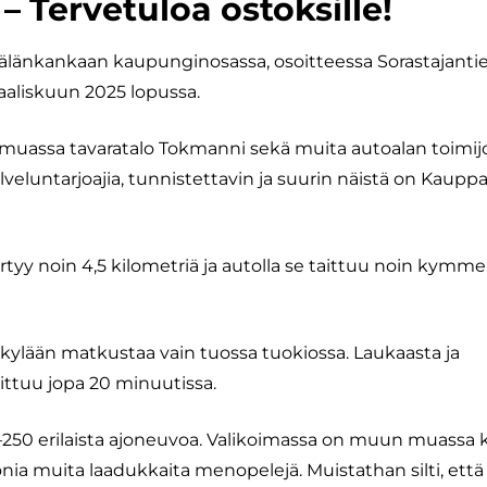
– Tervetuloa ostoksille!
ppälänkankaan kaupunginosassa, osoitteessa Sorastajantie
liskuun 2025 lopussa.
 muassa tavaratalo Tokmanni sekä muita autoalan toimijo
lveluntarjoajia, tunnistettavin ja suurin näistä on Kaup
yy noin 4,5 kilometriä ja autolla se taittuu noin kymm
kylään matkustaa vain tuossa tuokiossa. Laukaasta ja
ittuu jopa 20 minuutissa.
0–250 erilaista ajoneuvoa. Valikoimassa on muun muassa 
nia muita laadukkaita menopelejä. Muistathan silti, että