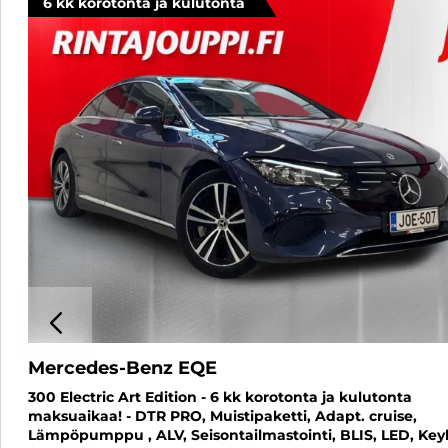
6 kk korotonta ja kulutonta
FÖREGÅENDE
Mercedes-Benz EQE
300 Electric Art Edition - 6 kk korotonta ja kulutonta
maksuaikaa! - DTR PRO, Muistipaketti, Adapt. cruise,
Lämpöpumppu , ALV, Seisontailmastointi, BLIS, LED, Keyl