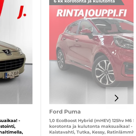
6 kk korotonta ja kulutonta
NÄSTA
Ford Puma
uaikaa! -
1,0 EcoBoost Hybrid (mHEV) 125hv M6 ST
stointi,
korotonta ja kulutonta maksuaikaa! - A
haltimella,
Kaistavahti, Tutka, Kessy, Ratinlämmit