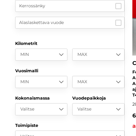
Kerrossänky
Alaslaskettava vuode
Kilometrit
MIN
MAX
C
Vuosimalli
F
A
MIN
MAX
A
a
T
Kokonaismassa
Vuodepaikkoja
2
Valitse
Valitse
6
a
Toimipiste