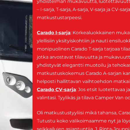
yhdistelmän mukavuutta, luotettavuutta j
– I-sarja, T-sarja, A-sarja, V-sarja ja CV-s
matkustustarpeesi.
Carado I-sarja
: Korkealuokkainen mukavu
ylellisiin yksityiskohtiin ja nauti ensil
monipuolinen Carado T-sarja tarjoaa tilaa j
jotka arvostavat tilavuutta ja mukavuut
yhdistyvät elegantti muotoilu ja tehoka
matkustuskokemus Carado A-sarjan ka
helposti hallittavan vaihtoehdon matkailij
Carado CV-sarja
: Jos etsit luotettavaa 
valintasi. Tyylikäs ja tilava Camper Van o
Oli matkustustyyliisi mikä tahansa, Carad
Tutustu koko valikoimaamme nyt ja löy
seikkailujen asiantuntija. J. Rinta-Joup