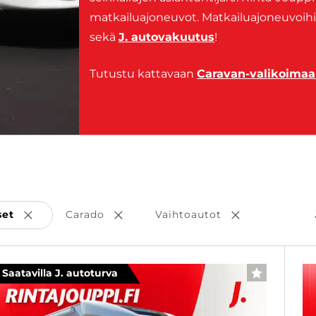
matkailuajoneuvot. Matkailuajoneuvoih
sekä
J. autovakuutus
!
Tutustu kattavaan
Caravan-valikoim
set
Carado
Vaihtoautot
Poista valinta
Poista valinta
Poista valinta
Saatavilla J. autoturva
SUOSIKKI