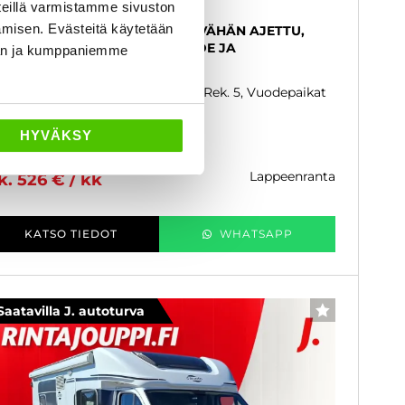
arado T449
eillä varmistamme sivuston
amisen. Evästeitä käytetään
troen 2.2 HDi 140hv - B-kortti - VÄHÄN AJETTU,
LLE REKISTERÖITY, LASKUVUODE JA
dän ja kumppaniemme
AREKEVUODE! - J. autoturva
21
, Manuaali, Diesel, 49 000 km, Rek. 5, Vuodepaikat
Käytetty
HYVÄKSY
1 900 €
61 680 €
lappeenranta
k. 526 € / kk
KATSO TIEDOT
WHATSAPP
Saatavilla J. autoturva
SUOSIKKI