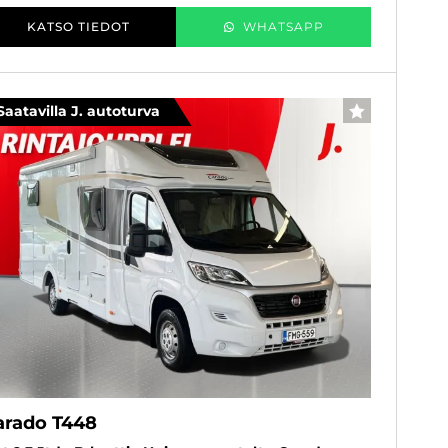
KATSO TIEDOT
WHATSAPP
Saatavilla J. autoturva
SUOSIKKI
arado T448