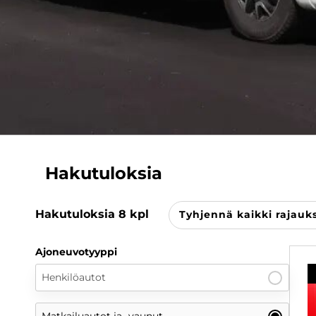
Hakutuloksia
Hakutuloksia
8
kpl
Tyhjennä kaikki rajauk
Ajoneuvotyyppi
Henkilöautot
Matkailuautot ja -vaunut