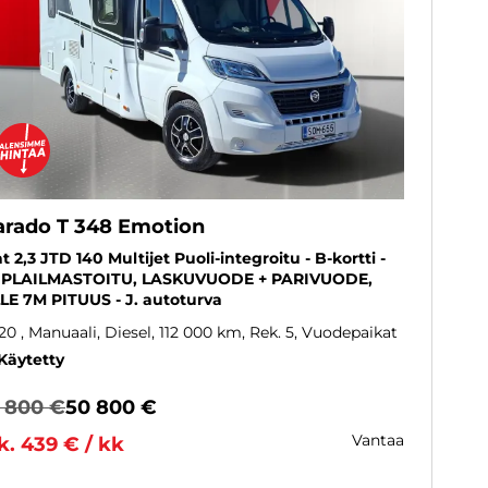
arado T 348 Emotion
at 2,3 JTD 140 Multijet Puoli-integroitu - B-kortti -
PLAILMASTOITU, LASKUVUODE + PARIVUODE,
LE 7M PITUUS - J. autoturva
20
, Manuaali, Diesel, 112 000 km, Rek. 5, Vuodepaikat
Käytetty
1 800 €
50 800 €
vantaa
k. 439 € / kk