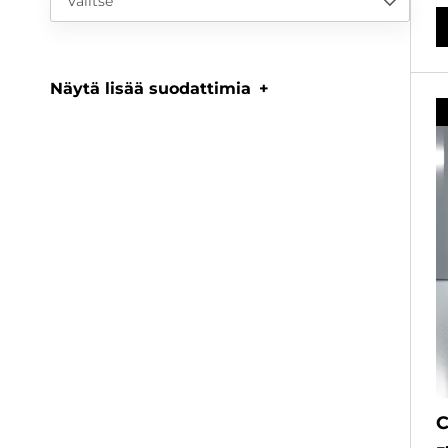
Valitse
Näytä lisää suodattimia
C