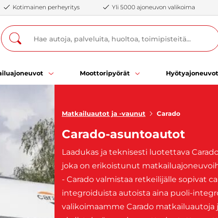
Kotimainen perheyritys
Yli 5000 ajoneuvon valikoima
iluajoneuvot
Moottoripyörät
Hyötyajoneuvo
Matkailuautot ja -vaunut
Carado
Carado-asuntoautot
Laadukas ja teknisesti luotettava Carad
joka on erikoistunut matkailuajoneuvoihi
- Carado valmistaa retkeilijälle sopivat 
integroiduista autoista aina puoli-integr
valikoimaamme Carado matkailuautoja ja r