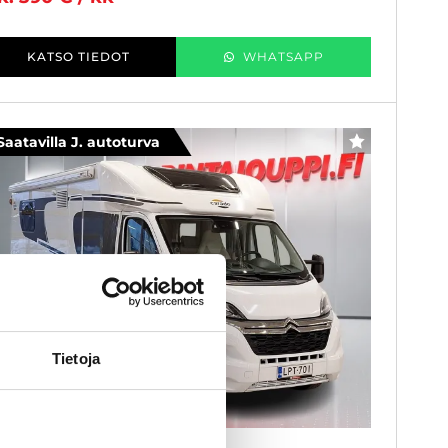
KATSO TIEDOT
WHATSAPP
Saatavilla J. autoturva
SUOSIKKI
Tietoja