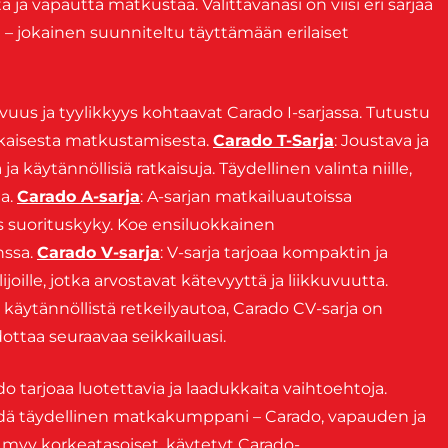
a vapautta matkustaa. Valittavanasi on viisi eri sarjaa
arja – jokainen suunniteltu täyttämään erilaiset
us ja tyylikkyys kohtaavat Carado I-sarjassa. Tutustu
uokkaisesta matkustamisesta.
Carado T-Sarja
: Joustava ja
a käytännöllisiä ratkaisuja. Täydellinen valinta niille,
ta.
Carado A-sarja
: A-sarjan matkailuautoissa
s suorituskyky. Koe ensiluokkainen
nssa.
Carado V-sarja
: V-sarja tarjoaa kompaktin ja
oille, jotka arvostavat kätevyyttä ja liikkuvuutta.
ja käytännöllistä retkeilyautoa, Carado CV-sarja on
dottaa seuraavaa seikkailuasi.
o tarjoaa luotettavia ja laadukkaita vaihtoehtoja.
dä täydellinen matkakumppani – Carado, vapauden ja
pi myy korkeatasoiset, käytetyt Carado-