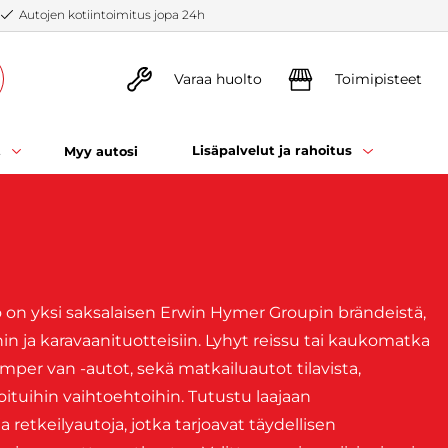
Autojen kotiintoimitus jopa 24h
Varaa huolto
Toimipisteet
t
Lisäpalvelut ja rahoitus
Myy autosi
o on yksi saksalaisen Erwin Hymer Groupin brändeistä,
n ja karavaanituotteisiin. Lyhyt reissu tai kaukomatka
camper van -autot, sekä matkailuautot tilavista,
oituihin vaihtoehtoihin. Tutustu laajaan
etkeilyautoja, jotka tarjoavat täydellisen