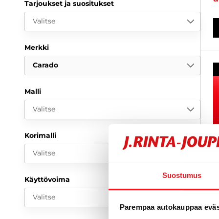
Tarjoukset ja suositukset
Valitse
Merkki
Carado
Malli
Valitse
Korimalli
Valitse
Suostumus
Käyttövoima
Valitse
Parempaa autokauppaa eväst