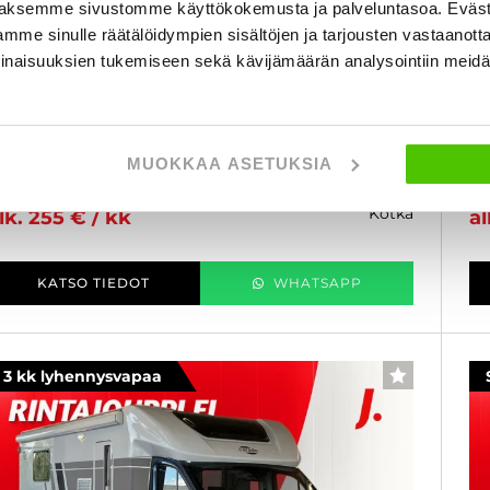
arado A 160
C
aksemme sivustomme käyttökokemusta ja palveluntasoa. Eväst
mme sinulle räätälöidympien sisältöjen ja tarjousten vastaanott
iat 2.3 130hv Alkovi - B-kortti - VETOKOUKKU,
Ci
NVERTTERI, WEBASTO, 2XRENKAAT, YM,
5:
inaisuuksien tukemiseen sekä kävijämäärän analysointiin mei
AKOHIHNA VAIHDETTU 6/26
SA
010
, Diesel, 267 000 km, Rek. 4, Vuodepaikat 4
20
äytetty
4
MUOKKAA ASETUKSIA
5 900 €
24 700 €
6
kotka
lk. 255 € / kk
al
KATSO TIEDOT
WHATSAPP
3 kk lyhennysvapaa
SUOSIKKI