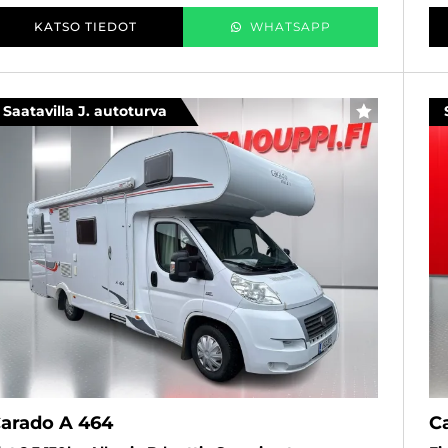
KATSO TIEDOT
WHATSAPP
Saatavilla J. autoturva
SUOSIKKI
arado A 464
C