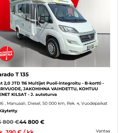
arado T 135
at 2,0 JTD 116 Multijet Puoli-integroitu - B-kortti -
RIVUODE, JAKOHIHNA VAIHDETTU, KOHTUU
ENET KILSAT - J. autoturva
16
, Manuaali, Diesel, 50 000 km, Rek. 4, Vuodepaikat
Käytetty
5 800 €
44 800 €
vantaa
k. 390 € / kk