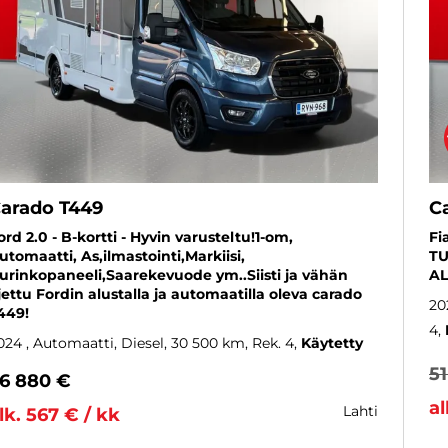
arado T449
C
ord 2.0 - B-kortti - Hyvin varusteltu!1-om,
Fi
utomaatti, As,ilmastointi,Markiisi,
TU
urinkopaneeli,Saarekevuode ym..Siisti ja vähän
AL
jettu Fordin alustalla ja automaatilla oleva carado
20
449!
4
024
, Automaatti, Diesel, 30 500 km, Rek. 4
Käytetty
5
6 880 €
al
lahti
lk. 567 € / kk