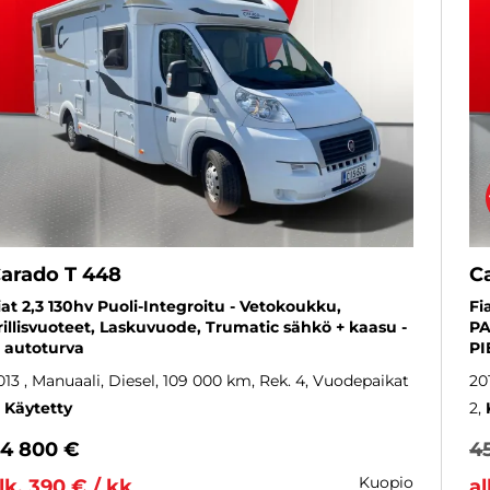
arado T 448
C
iat 2,3 130hv Puoli-Integroitu - Vetokoukku,
Fi
rillisvuoteet, Laskuvuode, Trumatic sähkö + kaasu -
PA
. autoturva
PI
013
, Manuaali, Diesel, 109 000 km, Rek. 4, Vuodepaikat
20
Käytetty
2
4 800 €
4
kuopio
lk. 390 € / kk
al