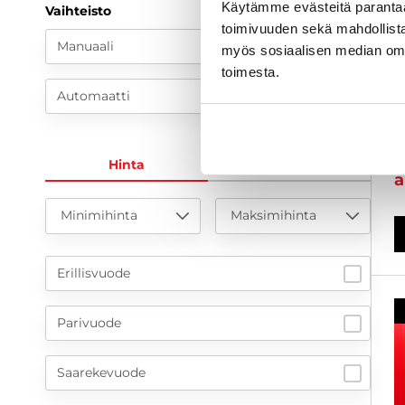
C
Käytämme evästeitä paranta
Vaihteisto
toimivuuden sekä mahdollista
F
Manuaali
I
myös sosiaalisen median om
J
toimesta.
2
Automaatti
K
2
Hinta
KK-erä
a
Minimihinta
Maksimihinta
Erillisvuode
Parivuode
Saarekevuode