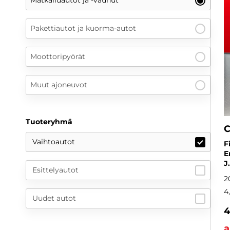
Pakettiautot ja kuorma-autot
Moottoripyörät
Muut ajoneuvot
Tuoteryhmä
C
Vaihtoautot
F
E
J
Esittelyautot
2
4
Uudet autot
4
a