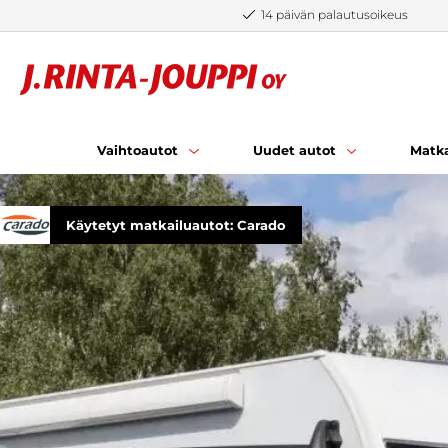
Siirry sisältöön
14 päivän palautusoikeus
Vaihtoautot
Uudet autot
Matka
Käytetyt matkailuautot: Carado