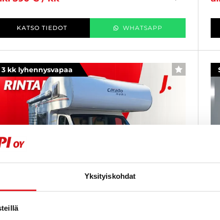
KATSO TIEDOT
WHATSAPP
3 kk lyhennysvapaa
SUOSIKKI
Yksityiskohdat
eillä