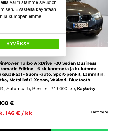
eillä varmistamme sivuston
amisen. Evästeitä käytetään
dän ja kumppaniemme
HYVÄKSY
MW 320
inPower Turbo A xDrive F30 Sedan Business
tomatic Edition - 6 kk korotonta ja kulutonta
ksuaikaa! - Suomi-auto, Sport-penkit, Lämmitin,
tka, Metalliväri, Xenon, Vakkari, Bluetooth
13
, Automaatti, Bensiini, 249 000 km
Käytetty
 100 €
tampere
k. 146 € / kk