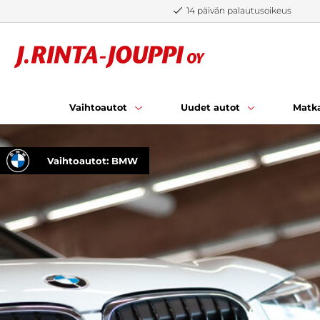
Siirry sisältöön
14 päivän palautusoikeus
Vaihtoautot
Uudet autot
Matka
Vaihtoautot: BMW