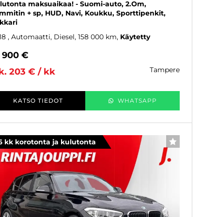
lutonta maksuaikaa! - Suomi-auto, 2.Om,
mmitin + sp, HUD, Navi, Koukku, Sporttipenkit,
kkari
18
, Automaatti, Diesel, 158 000 km
Käytetty
7 900 €
tampere
k. 203 € / kk
KATSO TIEDOT
WHATSAPP
6 kk korotonta ja kulutonta
SUOSIKKI