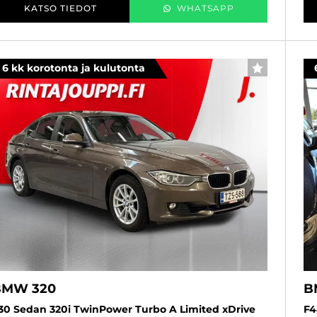
KATSO TIEDOT
WHATSAPP
6 kk korotonta ja kulutonta
SUOSIKKI
BMW 320
B
30 Sedan 320i TwinPower Turbo A Limited xDrive
F4