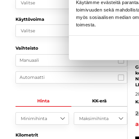
Käytämme evästeitä paranta
Valitse
toimivuuden sekä mahdollista
myös sosiaalisen median om
Käyttövoima
toimesta.
Valitse
Vaihteisto
Manuaali
G
k
Automaatti
N
L
2
Hinta
KK-erä
K
2
Minimihinta
Maksimihinta
a
Kilometrit