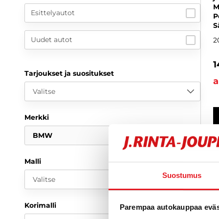
M
Esittelyautot
P
S
Uudet autot
2
1
Tarjoukset ja suositukset
a
Valitse
Merkki
BMW
Malli
Suostumus
Valitse
Korimalli
Parempaa autokauppaa eväst