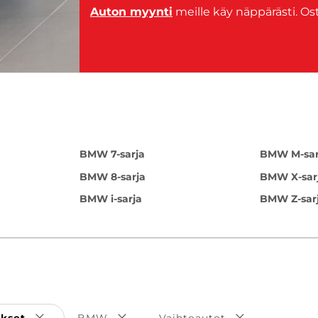
Auton myynti
meille käy näppärästi. Os
BMW 7-sarja
BMW M-sar
BMW 8-sarja
BMW X-sar
BMW i-sarja
BMW Z-sar
ukset
BMW
Vaihtoautot