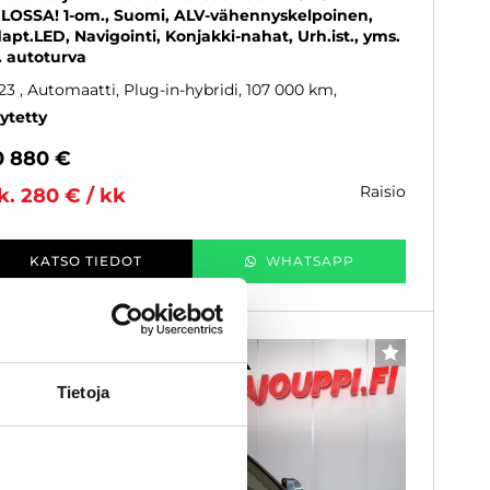
LOSSA! 1-om., Suomi, ALV-vähennyskelpoinen,
apt.LED, Navigointi, Konjakki-nahat, Urh.ist., yms.
J. autoturva
23
, Automaatti, Plug-in-hybridi, 107 000 km
ytetty
0 880 €
raisio
k. 280 € / kk
KATSO TIEDOT
WHATSAPP
6 kk korotonta ja kulutonta
SUOSIKKI
Tietoja