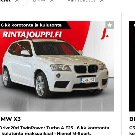
Poista valinta
Poista valinta
Poista valinta
6 kk korotonta ja kulutonta
SUOSIKKI
BMW X3
B
Drive20d TwinPower Turbo A F25 - 6 kk korotonta
G3
a kulutonta maksuaikaa! - Hieno! M-Sport,
ko