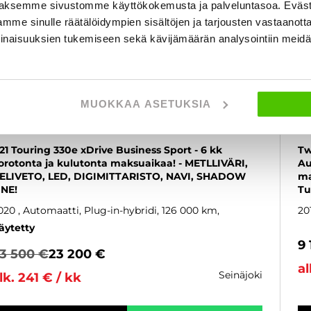
aksemme sivustomme käyttökokemusta ja palveluntasoa. Eväst
mme sinulle räätälöidympien sisältöjen ja tarjousten vastaanott
inaisuuksien tukemiseen sekä kävijämäärän analysointiin mei
MUOKKAA ASETUKSIA
BMW 330
B
21 Touring 330e xDrive Business Sport - 6 kk
Tw
orotonta ja kulutonta maksuaikaa! - METLLIVÄRI,
Au
ELIVETO, LED, DIGIMITTARISTO, NAVI, SHADOW
ma
INE!
Tu
020
, Automaatti, Plug-in-hybridi, 126 000 km
20
äytetty
9
3 500 €
23 200 €
al
seinäjoki
lk. 241 € / kk