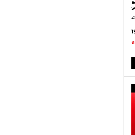
E
S
2
1
a