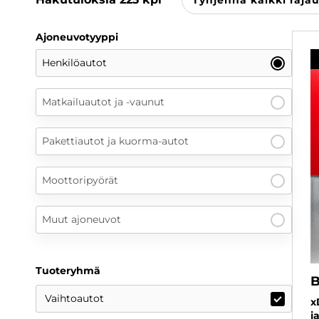
Ajoneuvotyyppi
Henkilöautot
Matkailuautot ja -vaunut
Pakettiautot ja kuorma-autot
Moottoripyörät
Muut ajoneuvot
Tuoteryhmä
Vaihtoautot
x
j