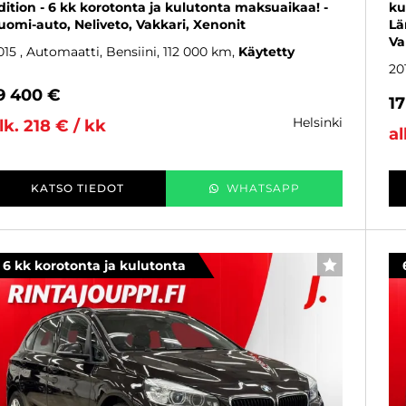
dition - 6 kk korotonta ja kulutonta maksuaikaa! -
ku
uomi-auto, Neliveto, Vakkari, Xenonit
Lä
Va
015
, Automaatti, Bensiini, 112 000 km
Käytetty
20
9 400 €
1
helsinki
lk. 218 € / kk
al
KATSO TIEDOT
WHATSAPP
6 kk korotonta ja kulutonta
SUOSIKKI