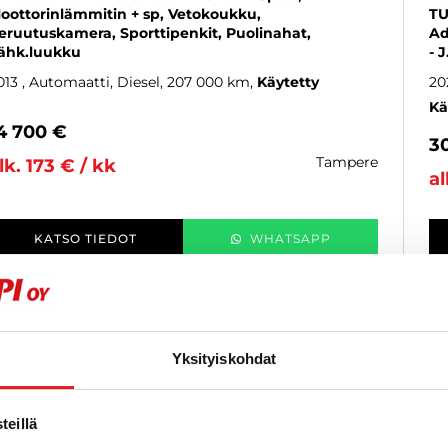
oottorinlämmitin + sp, Vetokoukku,
TU
eruutuskamera, Sporttipenkit, Puolinahat,
Ad
ähk.luukku
- 
013
, Automaatti, Diesel, 207 000 km
Käytetty
20
Kä
4 700 €
3
tampere
lk. 173 € / kk
al
KATSO TIEDOT
WHATSAPP
6 kk korotonta ja kulutonta
SUOSIKKI
Yksityiskohdat
eillä