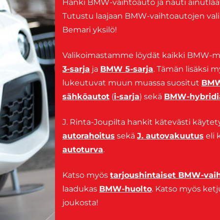
Hanki BMW-vaihtoauto ja nauti ainutlaa
Tutustu laajaan BMW-vaihtoautojen valik
Bemari yksilö!
Valikoimastamme löydät kaikki BMW-mall
3-sarja
ja
BMW 5-sarja
. Tämän lisäksi 
lukeutuvat muun muassa suositut
BMW
sähköautot
(
i-sarja
) sekä
BMW-hybridi
J. Rinta-Joupilta hankit kätevästi käyte
autorahoitus
sekä
J. autovakuutus
eli 
autoturva
.
Katso myös
tarjoushintaiset BMW-vai
laadukas
BMW-huolto
. Katso myös ke
joukosta!