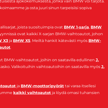
tuisesta ajokokemuksesta, jonka vain BMW voi tarjota.
oimaamme ja osta juuri sinun tarpeisiisi sopiva
isarjat, joista suosituimpia ovat
BMW 1-sarja
,
BMW
myynnissä ovat kaikki X-sarjan BMW-vaihtoautot, johon
 X3
ja
BMW X5
. Meiltä hankit kätevästi myös
BMW-
autot
.
tyt BMW-vaihtoautot, joihin on saatavilla edullinen
J.
kasko. Valikoituihin vaihtoautoihin on saatavilla myös
J.
htoautot
ja
BMW-moottoripyörät
tai varaa itsellesi
tjumme
kaikki vaihtoautot
ja löydä omasi tuhansien