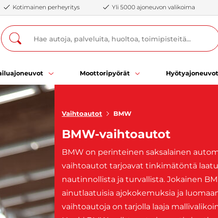
Kotimainen perheyritys
Yli 5000 ajoneuvon valikoima
iluajoneuvot
Moottoripyörät
Hyötyajoneuvo
Vaihtoautot
BMW
BMW-vaihtoautot
BMW on perinteinen saksalainen autome
vaihtoautot tarjoavat tinkimätöntä laatu
nautinnollista ja turvallista. Jokainen
ainutlaatuisia ajokokemuksia ja luomaan
vaihtoautoja on tarjolla laaja mallivaliko