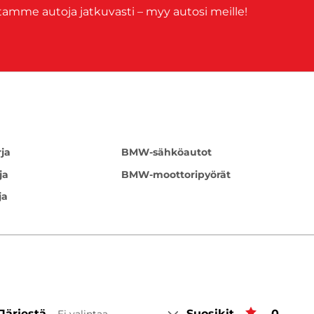
tamme autoja jatkuvasti – myy autosi meille!
ja
BMW-sähköautot
ja
BMW-moottoripyörät
ja
Järjestä
Suosikit
Suosiki
0
Ei valintaa