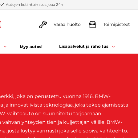
Autojen kotiintoimitus jopa 24h
Varaa huolto
Toimipisteet
t
Lisäpalvelut ja rahoitus
Myy autosi
rkki, joka on perustettu vuonna 1916. BMW-
a ja innovatiivista teknologiaa, joka tekee ajamisesta
 BMW-vaihtoauto on suunniteltu tarjoamaan
 vahvan yhteyden tien ja kuljettajan välille. BMW-
ima, josta löytyy varmasti jokaiselle sopiva vaihtoehto.