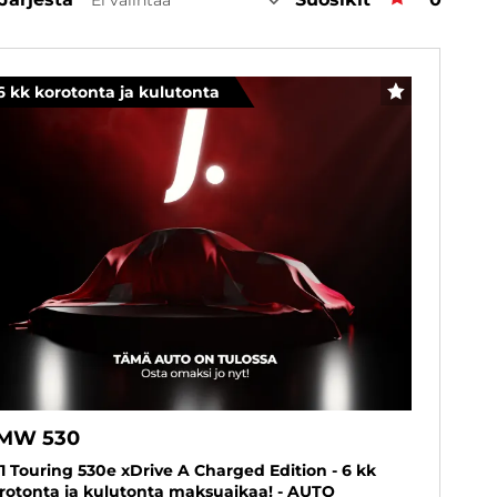
6 kk korotonta ja kulutonta
SUOSIKKI
MW 530
1 Touring 530e xDrive A Charged Edition - 6 kk
rotonta ja kulutonta maksuaikaa! - AUTO