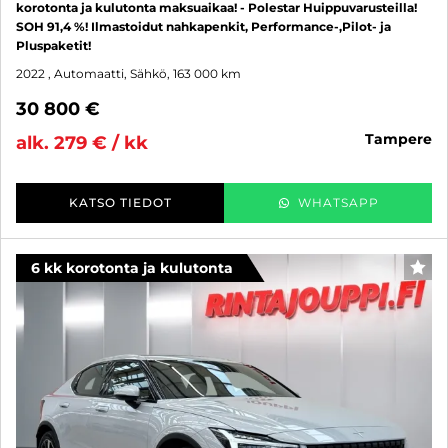
korotonta ja kulutonta maksuaikaa! - Polestar Huippuvarusteilla!
SOH 91,4 %! Ilmastoidut nahkapenkit, Performance-,Pilot- ja
Pluspaketit!
2022
, Automaatti, Sähkö, 163 000 km
30 800 €
tampere
alk. 279 € / kk
KATSO TIEDOT
WHATSAPP
6 kk korotonta ja kulutonta
SUO