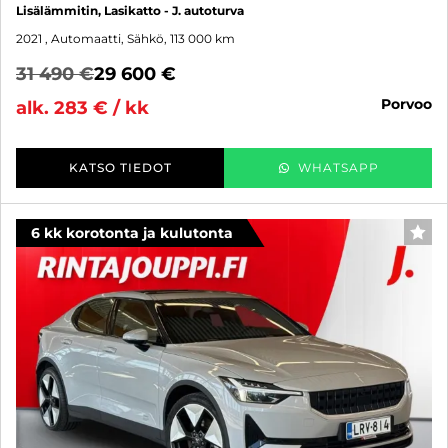
Lisälämmitin, Lasikatto - J. autoturva
2021
, Automaatti, Sähkö, 113 000 km
31 490 €
29 600 €
porvoo
alk. 283 € / kk
KATSO TIEDOT
WHATSAPP
6 kk korotonta ja kulutonta
SUO