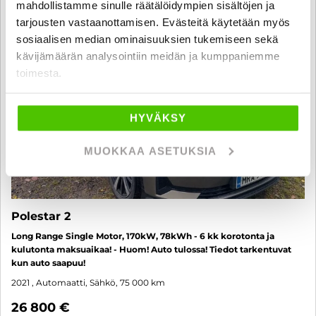
mahdollistamme sinulle räätälöidympien sisältöjen ja
tarjousten vastaanottamisen. Evästeitä käytetään myös
sosiaalisen median ominaisuuksien tukemiseen sekä
kävijämäärän analysointiin meidän ja kumppaniemme
toimesta.
HYVÄKSY
MUOKKAA ASETUKSIA
Polestar 2
Long Range Single Motor, 170kW, 78kWh - 6 kk korotonta ja
kulutonta maksuaikaa! - Huom! Auto tulossa! Tiedot tarkentuvat
kun auto saapuu!
2021
, Automaatti, Sähkö, 75 000 km
26 800 €