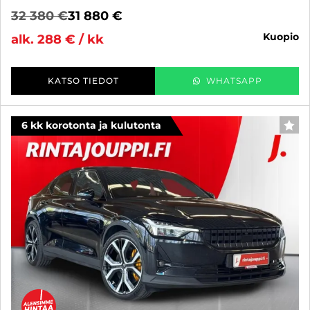
32 380 €
31 880 €
kuopio
alk. 288 € / kk
KATSO TIEDOT
WHATSAPP
6 kk korotonta ja kulutonta
SUO