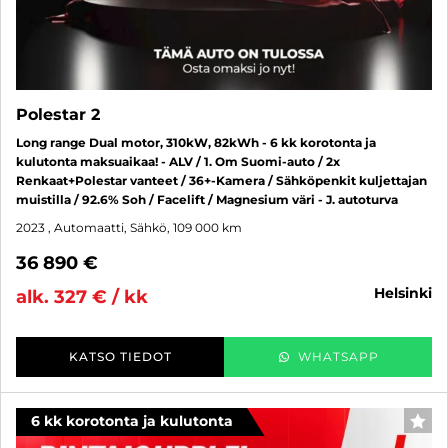
Polestar 2
Long range Dual motor, 310kW, 82kWh - 6 kk korotonta ja
kulutonta maksuaikaa! - ALV / 1. Om Suomi-auto / 2x
Renkaat+Polestar vanteet / 36+-Kamera / Sähköpenkit kuljettajan
muistilla / 92.6% Soh / Facelift / Magnesium väri - J. autoturva
2023
, Automaatti, Sähkö, 109 000 km
36 890 €
helsinki
alk. 327 € / kk
KATSO TIEDOT
WHATSAPP
6 kk korotonta ja kulutonta
SUO