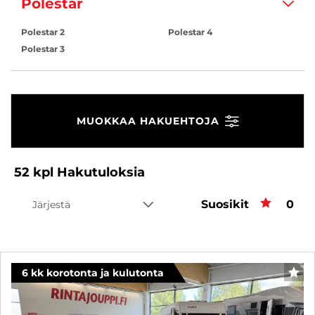
Polestar
Polestar 2
Polestar 4
Polestar 3
MUOKKAA HAKUEHTOJA
52
kpl
Hakutuloksia
Suosikit
Suos
0
Järjestä
6 kk korotonta ja kulutonta
SUO