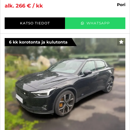
pori
alk. 266 € / kk
KATSO TIEDOT
WHATSAPP
6 kk korotonta ja kulutonta
SUO