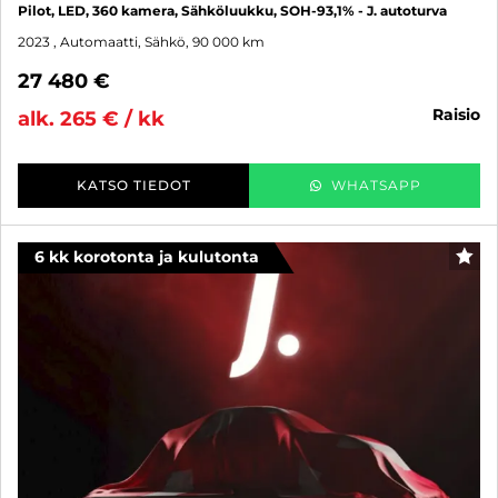
Pilot, LED, 360 kamera, Sähköluukku, SOH-93,1% - J. autoturva
2023
, Automaatti, Sähkö, 90 000 km
27 480 €
raisio
alk. 265 € / kk
KATSO TIEDOT
WHATSAPP
6 kk korotonta ja kulutonta
SUO