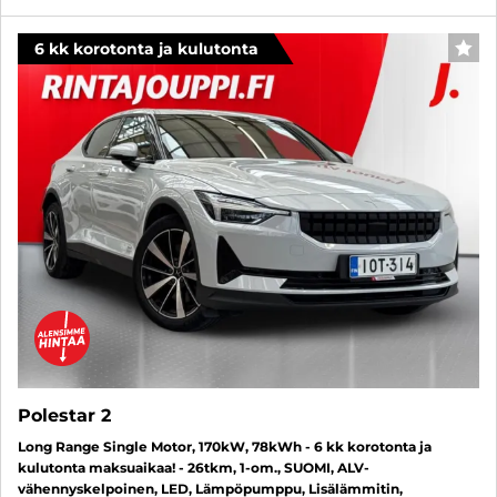
6 kk korotonta ja kulutonta
SUO
Polestar 2
Long Range Single Motor, 170kW, 78kWh - 6 kk korotonta ja
kulutonta maksuaikaa! - 26tkm, 1-om., SUOMI, ALV-
vähennyskelpoinen, LED, Lämpöpumppu, Lisälämmitin,