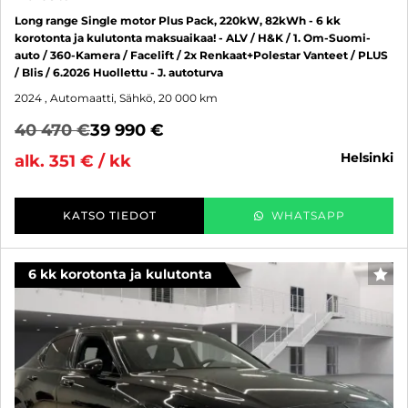
Long range Single motor Plus Pack, 220kW, 82kWh - 6 kk
korotonta ja kulutonta maksuaikaa! - ALV / H&K / 1. Om-Suomi-
auto / 360-Kamera / Facelift / 2x Renkaat+Polestar Vanteet / PLUS
/ Blis / 6.2026 Huollettu - J. autoturva
2024
, Automaatti, Sähkö, 20 000 km
40 470 €
39 990 €
helsinki
alk. 351 € / kk
KATSO TIEDOT
WHATSAPP
6 kk korotonta ja kulutonta
SUO