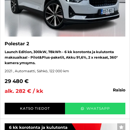
Polestar 2
Launch Edition, 300kW, 78kWh - 6 kk korotonta ja kulutonta
maksuaikaa! - Pilot&Plus-paketit, Akku 91,6%, 2 x renkaat, 360°
kamera ymsyms.
2021
, Automaatti, Sähkö, 122 000 km
29 480 €
raisio
alk. 282 € / kk
KATSO TIEDOT
WHATSAPP
6 kk korotonta ja kulutonta
SUO