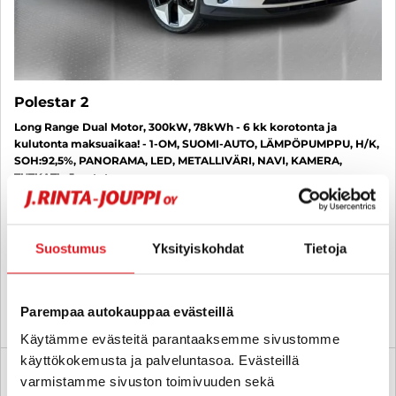
Polestar 2
Long Range Dual Motor, 300kW, 78kWh - 6 kk korotonta ja
kulutonta maksuaikaa! - 1-OM, SUOMI-AUTO, LÄMPÖPUMPPU, H/K,
SOH:92,5%, PANORAMA, LED, METALLIVÄRI, NAVI, KAMERA,
TUTKAT! - J. autoturva
2022
, Automaatti, Sähkö, 120 000 km
27 800 €
Suostumus
Yksityiskohdat
Tietoja
seinäjoki
alk. 268 € / kk
Parempaa autokauppaa evästeillä
KATSO TIEDOT
WHATSAPP
Käytämme evästeitä parantaaksemme sivustomme
käyttökokemusta ja palveluntasoa. Evästeillä
6 kk korotonta ja kulutonta
SUO
varmistamme sivuston toimivuuden sekä