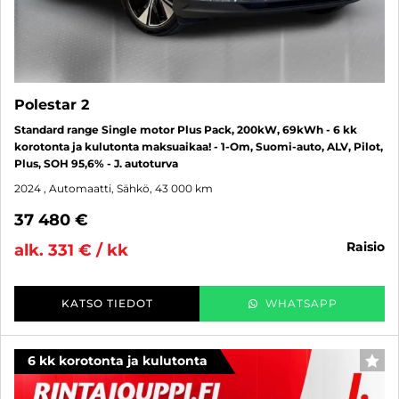
Polestar 2
Standard range Single motor Plus Pack, 200kW, 69kWh - 6 kk
korotonta ja kulutonta maksuaikaa! - 1-Om, Suomi-auto, ALV, Pilot,
Plus, SOH 95,6% - J. autoturva
2024
, Automaatti, Sähkö, 43 000 km
37 480 €
raisio
alk. 331 € / kk
KATSO TIEDOT
WHATSAPP
6 kk korotonta ja kulutonta
SUO