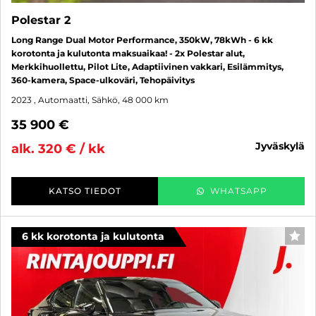
Polestar 2
Long Range Dual Motor Performance, 350kW, 78kWh - 6 kk
korotonta ja kulutonta maksuaikaa! - 2x Polestar alut,
Merkkihuollettu, Pilot Lite, Adaptiivinen vakkari, Esilämmitys,
360-kamera, Space-ulkoväri, Tehopäivitys
2023
, Automaatti, Sähkö, 48 000 km
35 900 €
jyväskylä
alk. 320 € / kk
KATSO TIEDOT
WHATSAPP
6 kk korotonta ja kulutonta
SUO