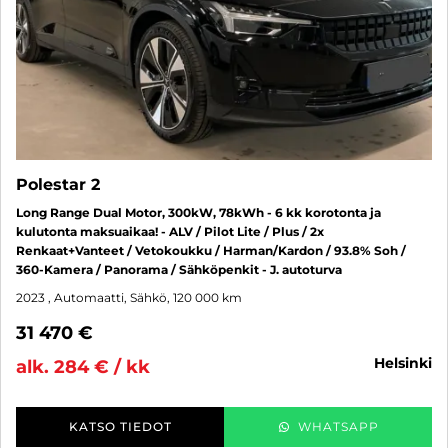
Polestar 2
Long Range Dual Motor, 300kW, 78kWh - 6 kk korotonta ja
kulutonta maksuaikaa! - ALV / Pilot Lite / Plus / 2x
Renkaat+Vanteet / Vetokoukku / Harman/Kardon / 93.8% Soh /
360-Kamera / Panorama / Sähköpenkit - J. autoturva
2023
, Automaatti, Sähkö, 120 000 km
31 470 €
helsinki
alk. 284 € / kk
KATSO TIEDOT
WHATSAPP