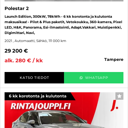
Polestar 2
Launch Edition, 300kW, 78kWh - 6 kk korotonta ja kulutonta
maksuaikaa! - Pilot & Plus paketit, Vetokoukku, 360-kamera, Pixel
LED, H&K, Panorama, Esi-ilmastointi, Adapt.Vakkari, Muistipenkki,
Digimittari, Navi,
2021
, Automaatti, Sähkö, 111 000 km
29 200 €
tampere
alk. 280 € / kk
KATSO TIEDOT
WHATSAPP
6 kk korotonta ja kulutonta
SUO