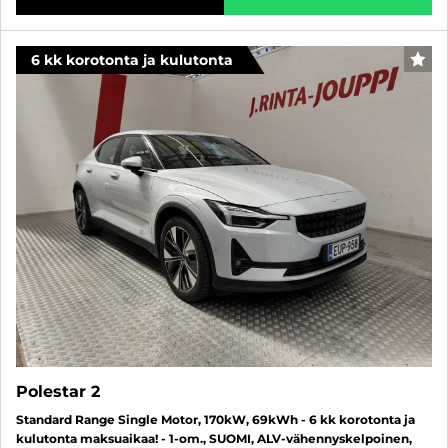
6 kk korotonta ja kulutonta
SUO
Polestar 2
Standard Range Single Motor, 170kW, 69kWh - 6 kk korotonta ja
kulutonta maksuaikaa! - 1-om., SUOMI, ALV-vähennyskelpoinen,