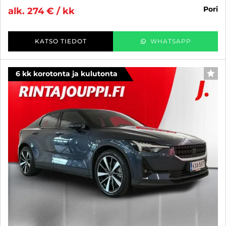
pori
alk. 274 € / kk
KATSO TIEDOT
WHATSAPP
6 kk korotonta ja kulutonta
SUO