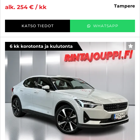
tampere
alk. 254 € / kk
KATSO TIEDOT
WHATSAPP
6 kk korotonta ja kulutonta
SUO