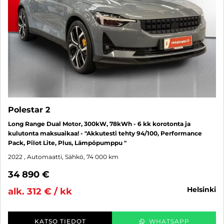
Polestar 2
Long Range Dual Motor, 300kW, 78kWh - 6 kk korotonta ja
kulutonta maksuaikaa! - "Akkutesti tehty 94/100, Performance
Pack, Pilot Lite, Plus, Lämpöpumppu "
2022
, Automaatti, Sähkö, 74 000 km
34 890 €
helsinki
alk. 312 € / kk
KATSO TIEDOT
WHATSAPP