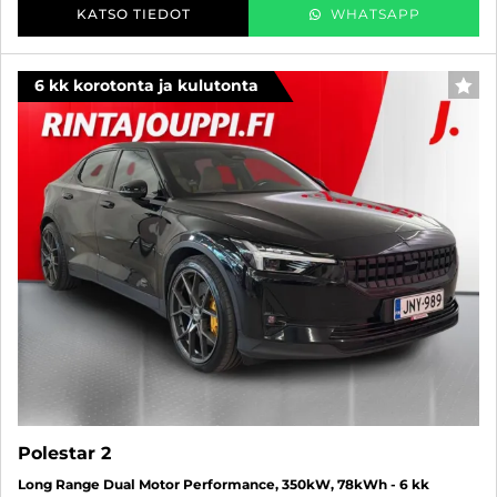
KATSO TIEDOT
WHATSAPP
6 kk korotonta ja kulutonta
SUO
Polestar 2
Long Range Dual Motor Performance, 350kW, 78kWh - 6 kk