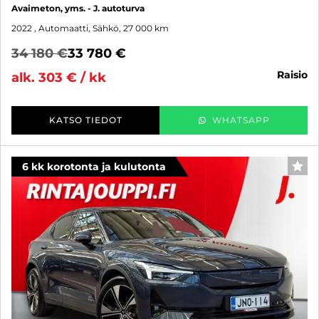
Avaimeton, yms. - J. autoturva
2022
, Automaatti, Sähkö, 27 000 km
34 180 €
33 780 €
raisio
alk. 303 € / kk
KATSO TIEDOT
WHATSAPP
6 kk korotonta ja kulutonta
SUO