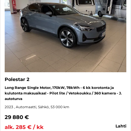
Polestar 2
Long Range Single Motor, 170kW, 78kWh - 6 kk korotonta ja
kulutonta maksuaikaa! - Pilot lite / Vetokoukku / 360 kamera - J.
autoturva
2023
, Automaatti, Sähkö, 53 000 km
29 880 €
lahti
alk. 285 € / kk