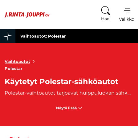
Siirry sisältöön
Hae
Valikko
Vaihtoautot: Polestar
Vaihtoautot
Polestar
Käytetyt Polestar-sähköautot
Polestar-vaihtoautot tarjoavat huippuluokan sähköisen suorituskyvyn, skandinaavisen minimalistisen muotoilun ja edistyksellisen teknologian, joka tekee jokaisesta ajomatkasta nautinnon. Polestar on Volvo Carsin omistama merkki, ja se on tunnettu erityisesti sähköautoistaan, jotka yhdistävät ympäristöystävällisyyden tinkimättömään suorituskykyyn. Polestar-mallit, kuten Polestar 2, ovat suunniteltu kuljettajille, jotka arvostavat modernia teknologiaa ja ekologista ajokokemusta. Polestar-vaihtoautot ovat varustettu huipputason ajonhallintajärjestelmillä ja turvallisuusominaisuuksilla, jotka tekevät ajamisesta paitsi nautinnollista myös turvallista. Lisäksi Polestar-autojen sähkömoottorit tarjoavat hiljaista ja saasteetonta liikkumista, mutta samalla tehokasta ja vaivatonta kiihtyvyyttä.
Näytä lisää