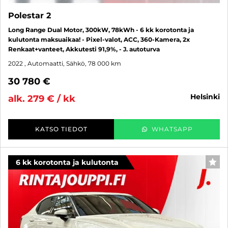
Polestar 2
Long Range Dual Motor, 300kW, 78kWh - 6 kk korotonta ja
kulutonta maksuaikaa! - Pixel-valot, ACC, 360-Kamera, 2x
Renkaat+vanteet, Akkutesti 91,9%, - J. autoturva
2022
, Automaatti, Sähkö, 78 000 km
30 780 €
helsinki
alk. 279 € / kk
KATSO TIEDOT
WHATSAPP
6 kk korotonta ja kulutonta
SUO