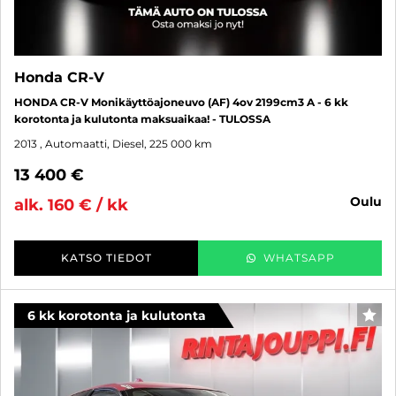
Honda CR-V
HONDA CR-V Monikäyttöajoneuvo (AF) 4ov 2199cm3 A - 6 kk
korotonta ja kulutonta maksuaikaa! - TULOSSA
2013
, Automaatti, Diesel, 225 000 km
13 400 €
oulu
alk. 160 € / kk
KATSO TIEDOT
WHATSAPP
6 kk korotonta ja kulutonta
SUO