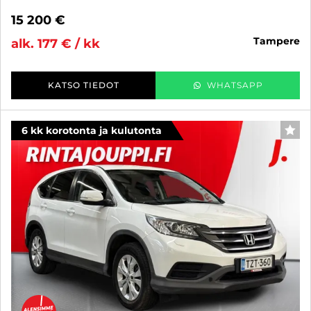
15 200 €
tampere
alk. 177 € / kk
KATSO TIEDOT
WHATSAPP
6 kk korotonta ja kulutonta
SUO