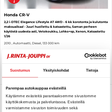
Honda CR-V
2,2 i-DTEC Elegance Lifestyle AT 4WD - 6 kk korotonta ja kulutonta
maksuaikaa! - Juuri huollettu & katsastettu, Saman perheen
käytöstä uudesta asti, Vetokoukku, Lohko+sp, Xenon, Katsastettu
1/26
2010
, Automaatti, Diesel, 133 000 km
13 080 €
12 000 €
tampere
alk. 147 € / kk
Suostumus
Yksityiskohdat
Tietoja
KATSO TIEDOT
WHATSAPP
Parempaa autokauppaa evästeillä
6 kk korotonta ja kulutonta
SUO
Käytämme evästeitä parantaaksemme sivustomme
käyttökokemusta ja palveluntasoa. Evästeillä
varmistamme sivuston toimivuuden sekä