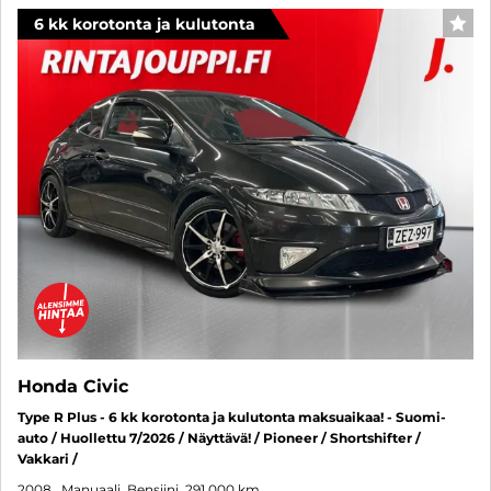
6 kk korotonta ja kulutonta
SUO
Honda Civic
Type R Plus - 6 kk korotonta ja kulutonta maksuaikaa! - Suomi-
auto / Huollettu 7/2026 / Näyttävä! / Pioneer / Shortshifter /
Vakkari /
2008
, Manuaali, Bensiini, 291 000 km