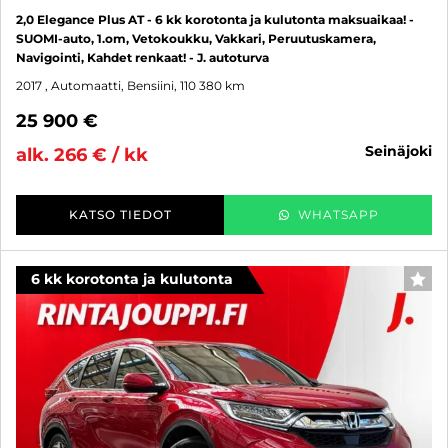
2,0 Elegance Plus AT - 6 kk korotonta ja kulutonta maksuaikaa! -
SUOMI-auto, 1.om, Vetokoukku, Vakkari, Peruutuskamera,
Navigointi, Kahdet renkaat! - J. autoturva
2017
, Automaatti, Bensiini, 110 380 km
25 900 €
seinäjoki
alk. 266 € / kk
KATSO TIEDOT
WHATSAPP
6 kk korotonta ja kulutonta
SUO