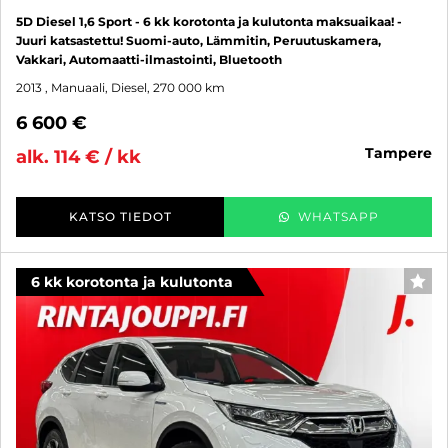
5D Diesel 1,6 Sport - 6 kk korotonta ja kulutonta maksuaikaa! -
Juuri katsastettu! Suomi-auto, Lämmitin, Peruutuskamera,
Vakkari, Automaatti-ilmastointi, Bluetooth
2013
, Manuaali, Diesel, 270 000 km
6 600 €
tampere
alk. 114 € / kk
KATSO TIEDOT
WHATSAPP
6 kk korotonta ja kulutonta
SUO