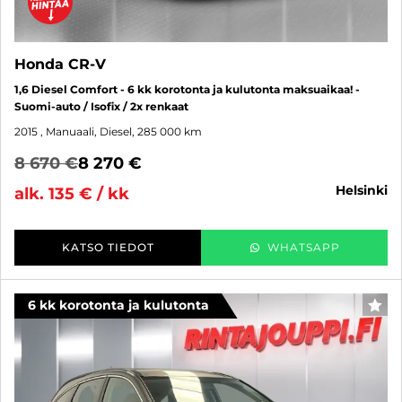
Honda CR-V
1,6 Diesel Comfort - 6 kk korotonta ja kulutonta maksuaikaa! -
Suomi-auto / Isofix / 2x renkaat
2015
, Manuaali, Diesel, 285 000 km
8 670 €
8 270 €
helsinki
alk. 135 € / kk
KATSO TIEDOT
WHATSAPP
6 kk korotonta ja kulutonta
SUO