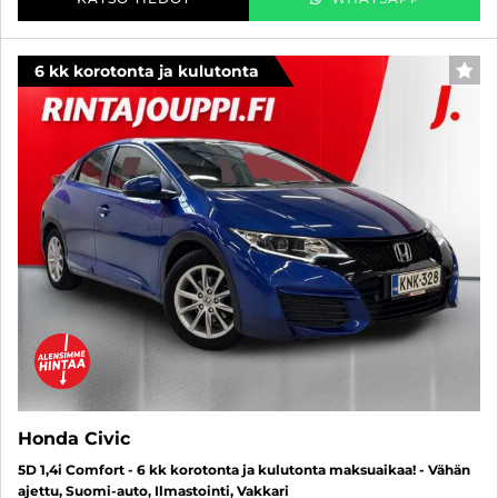
6 kk korotonta ja kulutonta
SUO
Honda Civic
5D 1,4i Comfort - 6 kk korotonta ja kulutonta maksuaikaa! - Vähän
ajettu, Suomi-auto, Ilmastointi, Vakkari