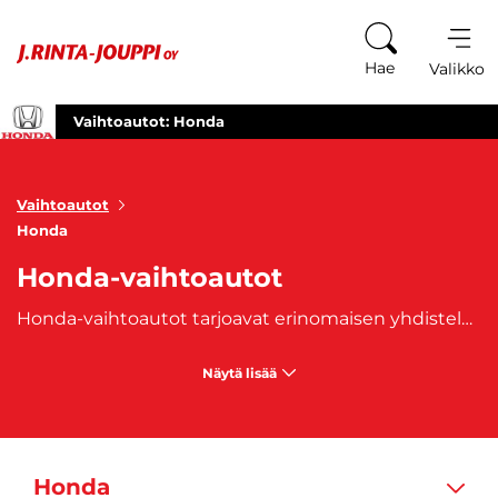
Siirry sisältöön
Hae
Valikko
Vaihtoautot: Honda
Vaihtoautot
Honda
Honda-vaihtoautot
Honda-vaihtoautot tarjoavat erinomaisen yhdistelmän laatua, luotettavuutta ja monipuolisuutta. Honda on tunnettu automerkki, joka on vakiinnuttanut asemansa autoilun maailmassa kestävyytensä ja innovatiivisten ominaisuuksiensa ansiosta. Olitpa sitten etsimässä pientä kaupunkiautoa, tilavaa perheautoa tai urheilullista sedan-mallia, Hondan valikoimasta löytyy vaihtoehto jokaiseen tarpeeseen. Honda-vaihtoautot ovat usein varustettu moderneilla turvallisuus- ja mukavuusominaisuuksilla, kuten edistyneillä kuljettajan avustinjärjestelmillä ja intuitiivisilla infotainment-järjestelmillä. Ne tarjoavat myös erinomaisen polttoainetehokkuuden, mikä tekee niistä taloudellisia vaihtoehtoja päivittäiseen ajoon. Honda-mallit, kuten
Näytä lisää
Honda