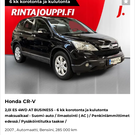
6 kk korotonta ja kulutonta
SUO
Honda CR-V
2,0i ES 4WD AT BUSINESS - 6 kk korotonta ja kulutonta
maksuaikaa! - Suomi-auto / Ilmastointi ( AC ) / Penkinlämmittimet
edessä / Pysäköintitutka taakse /
2007
, Automaatti, Bensiini, 285 000 km