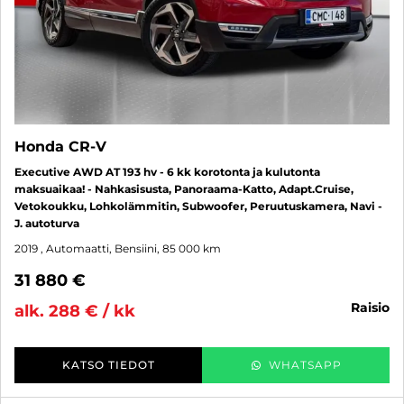
Honda CR-V
Executive AWD AT 193 hv - 6 kk korotonta ja kulutonta
maksuaikaa! - Nahkasisusta, Panoraama-Katto, Adapt.Cruise,
Vetokoukku, Lohkolämmitin, Subwoofer, Peruutuskamera, Navi -
J. autoturva
2019
, Automaatti, Bensiini, 85 000 km
31 880 €
raisio
alk. 288 € / kk
KATSO TIEDOT
WHATSAPP