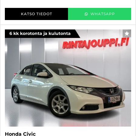
KATSO TIEDOT
WHATSAPP
6 kk korotonta ja kulutonta
SUO
Honda Civic