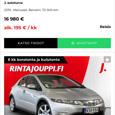
J. autoturva
2019
, Manuaali, Bensiini, 72 000 km
16 980 €
raisio
alk. 195 € / kk
KATSO TIEDOT
WHATSAPP
6 kk korotonta ja kulutonta
SUO