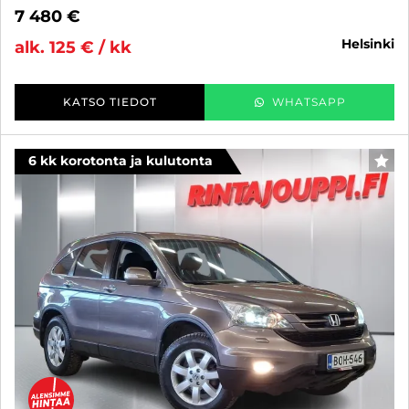
7 480 €
helsinki
alk. 125 € / kk
KATSO TIEDOT
WHATSAPP
6 kk korotonta ja kulutonta
SUO