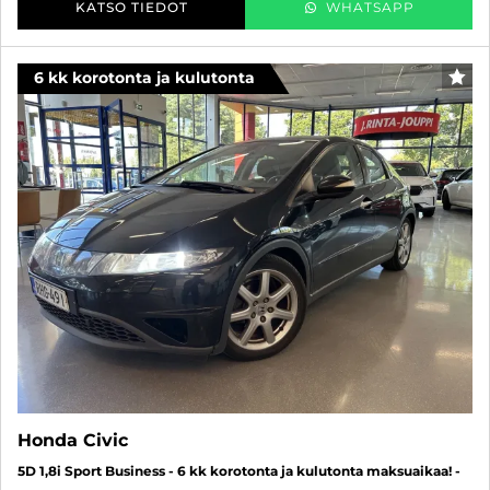
KATSO TIEDOT
WHATSAPP
6 kk korotonta ja kulutonta
SUO
Honda Civic
5D 1,8i Sport Business - 6 kk korotonta ja kulutonta maksuaikaa! -