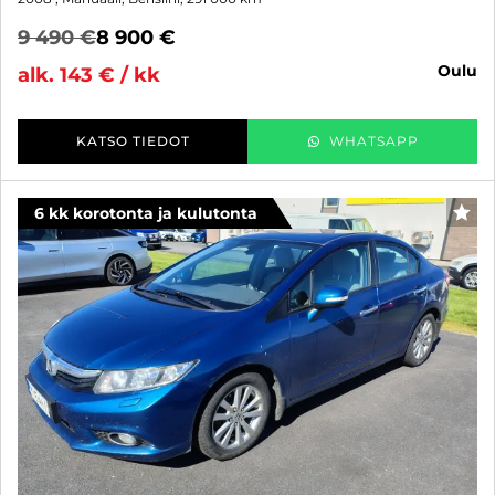
9 490 €
8 900 €
oulu
alk. 143 € / kk
KATSO TIEDOT
WHATSAPP
6 kk korotonta ja kulutonta
SUO