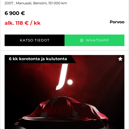
2007
, Manuaali, Bensiini, 151 000 km
6 900 €
porvoo
alk. 118 € / kk
KATSO TIEDOT
WHATSAPP
6 kk korotonta ja kulutonta
SUO