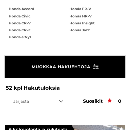
Honda Accord
Honda FR-V
Honda Civic
Honda HR-V
Honda CR-V
Honda Insight
Honda CR-Z
Honda Jazz
Honda e:Ny1
MUOKKAA HAKUEHTOJA
52
kpl
Hakutuloksia
Suosikit
Suos
0
Järjestä
6 kk korotonta ja kulutonta