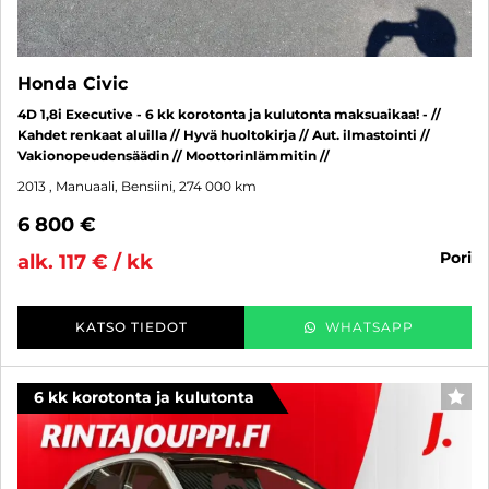
Honda Civic
4D 1,8i Executive - 6 kk korotonta ja kulutonta maksuaikaa! - //
Kahdet renkaat aluilla // Hyvä huoltokirja // Aut. ilmastointi //
Vakionopeudensäädin // Moottorinlämmitin //
2013
, Manuaali, Bensiini, 274 000 km
6 800 €
pori
alk. 117 € / kk
KATSO TIEDOT
WHATSAPP
6 kk korotonta ja kulutonta
SUO