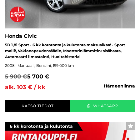
Honda Civic
5D 1,8i Sport - 6 kk korotonta ja kulutonta maksuaikaa! - Sport
malli!, Vakionopeudensäädin, Moottorinlämmitin+sisähaara,
Automaatti ilmastointi, Huoltohistoria!
2008
, Manuaali, Bensiini, 199 000 km
5 900 €
5 700 €
hämeenlinna
alk. 103 € / kk
KATSO TIEDOT
WHATSAPP
6 kk korotonta ja kulutonta
SUO