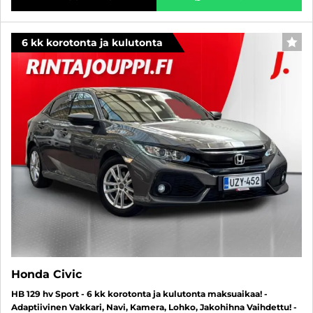
6 kk korotonta ja kulutonta
SUO
Honda Civic
HB 129 hv Sport - 6 kk korotonta ja kulutonta maksuaikaa! -
Adaptiivinen Vakkari, Navi, Kamera, Lohko, Jakohihna Vaihdettu! -