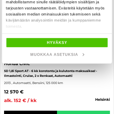
mahdollistamme sinulle räätälöidympien sisältöjen ja
tarjousten vastaanottamisen. Evästeitä käytetään myös
sosiaalisen median ominaisuuksien tukemiseen sekä
kävijämäärän analysointiin meidän ja kumppaniemme
toimesta.
HYVÄKSY
MUOKKAA ASETUKSIA
Honda Civic
5D 1,8i Sport AT - 6 kk korotonta ja kulutonta maksuaikaa! -
Ilmastointi, Cruise, 2 x Renkaat, Automaatti
2013
, Automaatti, Bensiini, 125 000 km
12 570 €
helsinki
alk. 152 € / kk