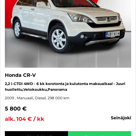
Honda CR-V
2,2 i-CTDi 4WD - 6 kk korotonta ja kulutonta maksuaikaa! - Juuri
huollettu,Vetokoukku,Panorama
2009
, Manuaali, Diesel, 298 000 km
5 800 €
seinäjoki
alk. 104 € / kk