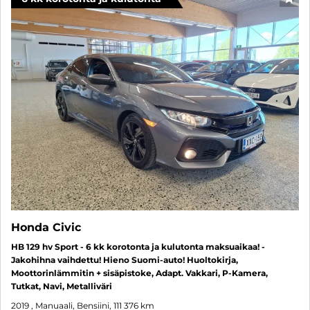
SUO
Honda Civic
HB 129 hv Sport - 6 kk korotonta ja kulutonta maksuaikaa! -
Jakohihna vaihdettu! Hieno Suomi-auto! Huoltokirja,
Moottorinlämmitin + sisäpistoke, Adapt. Vakkari, P-Kamera,
Tutkat, Navi, Metalliväri
2019
, Manuaali, Bensiini, 111 376 km