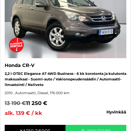
Honda CR-V
2,2 i-DTEC Elegance AT 4WD Business - 6 kk korotonta ja kulutonta
maksuaikaa! - Suomi-auto / Vakionopeudensäädin / Automaatti-
ilmastointi / Neliveto
2010
, Automaatti, Diesel, 176 000 km
13 190 €
11 250 €
hyvinkää
alk. 139 € / kk
KATSO TIEDOT
WHATSAPP