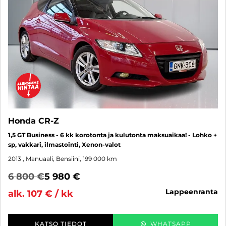
Honda CR-Z
1,5 GT Business - 6 kk korotonta ja kulutonta maksuaikaa! - Lohko +
sp, vakkari, ilmastointi, Xenon-valot
2013
, Manuaali, Bensiini, 199 000 km
6 800 €
5 980 €
lappeenranta
alk. 107 € / kk
KATSO TIEDOT
WHATSAPP