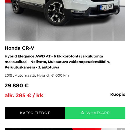
Honda CR-V
Hybrid Elegance AWD AT - 6 kk korotonta ja kulutonta
maksuaikaa! - Neliveto, Mukautuva vakionopeudensäädin,
Peruutuskamera - J. autoturva
2019
, Automaatti, Hybridi, 61 000 km
29 880 €
kuopio
alk. 285 € / kk
KATSO TIEDOT
WHATSAPP