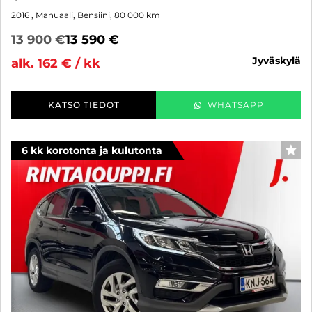
2016
, Manuaali, Bensiini, 80 000 km
13 900 €
13 590 €
jyväskylä
alk. 162 € / kk
KATSO TIEDOT
WHATSAPP
6 kk korotonta ja kulutonta
SUO