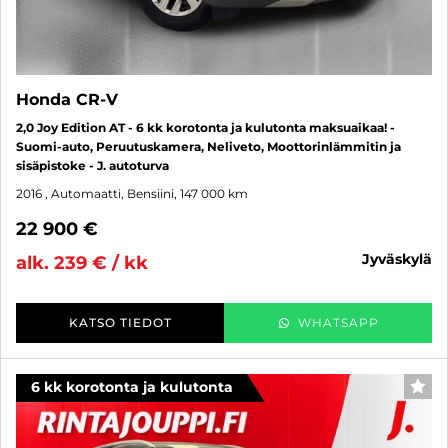
Honda CR-V
2,0 Joy Edition AT - 6 kk korotonta ja kulutonta maksuaikaa! -
Suomi-auto, Peruutuskamera, Neliveto, Moottorinlämmitin ja
sisäpistoke - J. autoturva
2016
, Automaatti, Bensiini, 147 000 km
22 900 €
jyväskylä
alk. 239 € / kk
KATSO TIEDOT
WHATSAPP
6 kk korotonta ja kulutonta
SUO