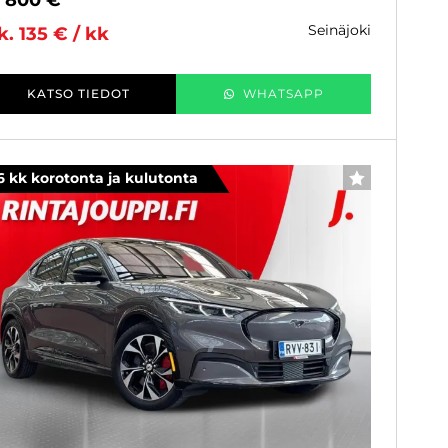
seinäjoki
k. 135 € / kk
KATSO TIEDOT
WHATSAPP
6 kk korotonta ja kulutonta
SUOSIKKI