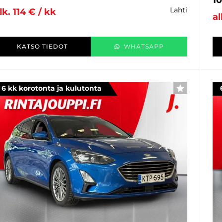
lahti
lk. 114 € / kk
al
KATSO TIEDOT
WHATSAPP
6 kk korotonta ja kulutonta
SUOSIKKI