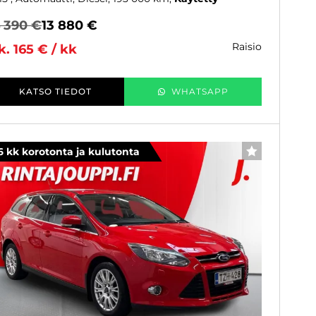
4 390 €
13 880 €
raisio
k. 165 € / kk
KATSO TIEDOT
WHATSAPP
6 kk korotonta ja kulutonta
SUOSIKKI