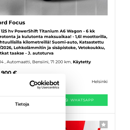
ord Focus
6 125 hv PowerShift Titanium A6 Wagon - 6 kk
rotonta ja kulutonta maksuaikaa! - 1,6l moottorilla,
htuullisilla kilometreillä! Suomi-auto, Katsastettu
/2026, Lohkolämmitin ja sisäpistoke, Vetokoukku,
tkat taakse - J. autoturva
14
, Automaatti, Bensiini, 71 200 km
Käytetty
3 900 €
helsinki
k. 165 € / kk
KATSO TIEDOT
WHATSAPP
Tietoja
6 kk korotonta ja kulutonta
SUOSIKKI