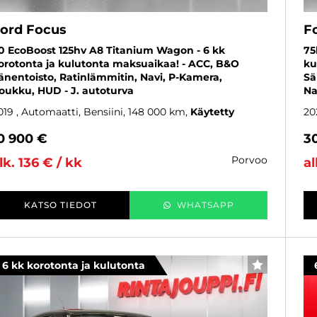
ord Focus
F
,0 EcoBoost 125hv A8 Titanium Wagon - 6 kk
75
orotonta ja kulutonta maksuaikaa! - ACC, B&O
ku
änentoisto, Ratinlämmitin, Navi, P-Kamera,
Sä
oukku, HUD - J. autoturva
Na
019
, Automaatti, Bensiini, 148 000 km
Käytetty
20
0 900 €
3
porvoo
lk. 136 € / kk
al
KATSO TIEDOT
WHATSAPP
6 kk korotonta ja kulutonta
SUOSIKKI