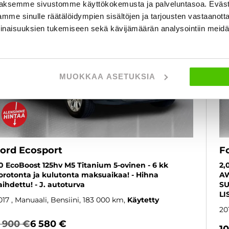
aksemme sivustomme käyttökokemusta ja palveluntasoa. Eväst
mme sinulle räätälöidympien sisältöjen ja tarjousten vastaanott
inaisuuksien tukemiseen sekä kävijämäärän analysointiin mei
MUOKKAA ASETUKSIA
ord Ecosport
F
,0 EcoBoost 125hv M5 Titanium 5-ovinen - 6 kk
2,
orotonta ja kulutonta maksuaikaa! - Hihna
AW
aihdettu! - J. autoturva
SU
LI
017
, Manuaali, Bensiini, 183 000 km
Käytetty
20
 900 €
6 580 €
1