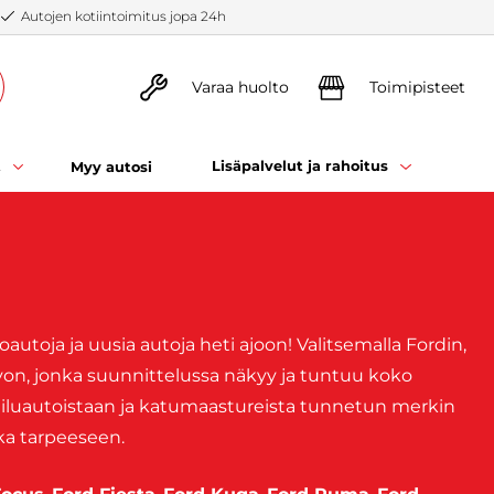
Autojen kotiintoimitus jopa 24h
Varaa huolto
Toimipisteet
t
Lisäpalvelut ja rahoitus
Myy autosi
autoja ja uusia autoja heti ajoon! Valitsemalla Fordin,
von, jonka suunnittelussa näkyy ja tuntuu koko
heiluautoistaan ja katumaastureista tunnetun merkin
oka tarpeeseen.