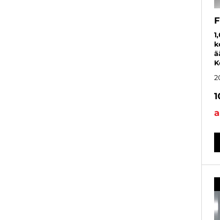
F
1
k
ä
K
2
1
a