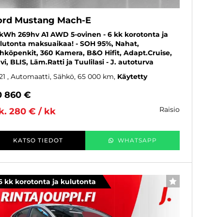
ord Mustang Mach-E
kWh 269hv A1 AWD 5-ovinen - 6 kk korotonta ja
lutonta maksuaikaa! - SOH 95%, Nahat,
hköpenkit, 360 Kamera, B&O Hifit, Adapt.Cruise,
vi, BLIS, Läm.Ratti ja Tuulilasi - J. autoturva
21
, Automaatti, Sähkö, 65 000 km
Käytetty
0 860 €
raisio
k. 280 € / kk
KATSO TIEDOT
WHATSAPP
6 kk korotonta ja kulutonta
SUOSIKKI