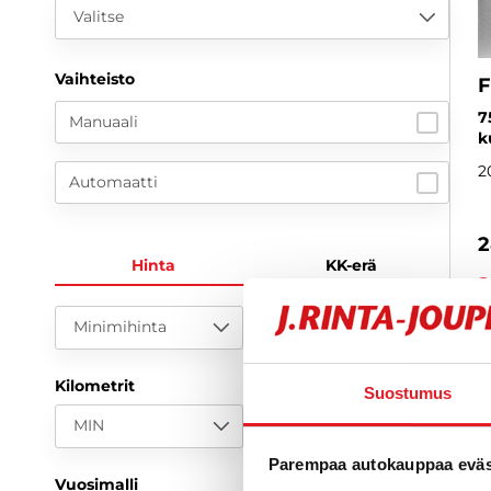
Valitse
Vaihteisto
F
7
Manuaali
k
2
Automaatti
2
Hinta
KK-erä
a
Minimihinta
Maksimihinta
Kilometrit
Suostumus
MIN
MAX
Parempaa autokauppaa eväst
Vuosimalli