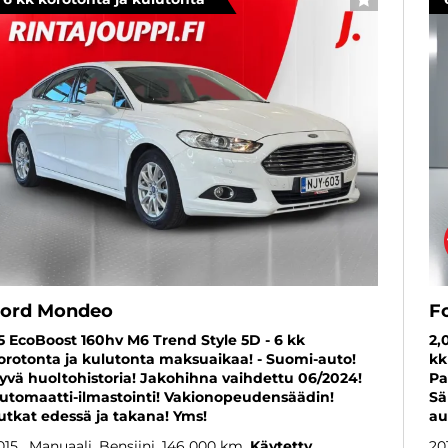
SUOSIKKI
ord Mondeo
F
,5 EcoBoost 160hv M6 Trend Style 5D - 6 kk
2,
orotonta ja kulutonta maksuaikaa! - Suomi-auto!
kk
yvä huoltohistoria! Jakohihna vaihdettu 06/2024!
Pa
utomaatti-ilmastointi! Vakionopeudensäädin!
Sä
utkat edessä ja takana! Yms!
au
015
, Manuaali, Bensiini, 146 000 km
Käytetty
20