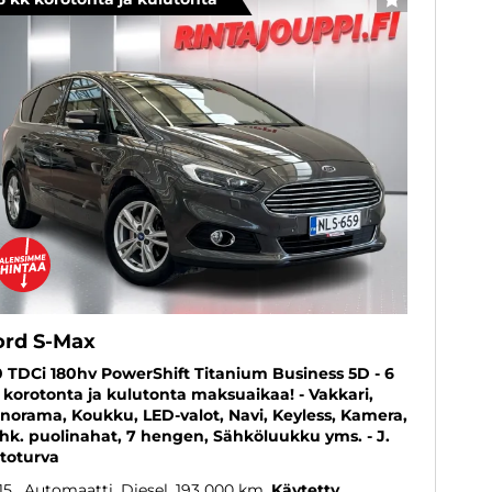
SUOSIKKI
ord S-Max
0 TDCi 180hv PowerShift Titanium Business 5D - 6
 korotonta ja kulutonta maksuaikaa! - Vakkari,
norama, Koukku, LED-valot, Navi, Keyless, Kamera,
hk. puolinahat, 7 hengen, Sähköluukku yms. - J.
toturva
15
, Automaatti, Diesel, 193 000 km
Käytetty