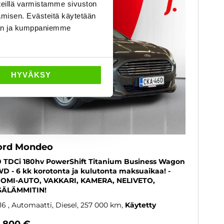
eillä varmistamme sivuston
amisen. Evästeitä käytetään
dän ja kumppaniemme
HYVÄKSY
ord Mondeo
0 TDCi 180hv PowerShift Titanium Business Wagon
D - 6 kk korotonta ja kulutonta maksuaikaa! -
OMI-AUTO, VAKKARI, KAMERA, NELIVETO,
SÄLÄMMITIN!
16
, Automaatti, Diesel, 257 000 km
Käytetty
0 800 €