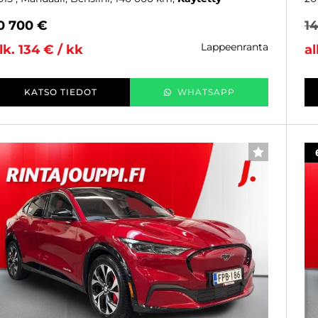
0 700 €
1
lappeenranta
lk. 134 € / kk
al
KATSO TIEDOT
WHATSAPP
SUOSIKKI