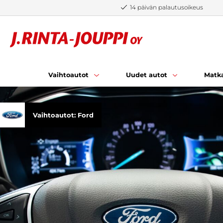
Siirry sisältöön
14 päivän palautusoikeus
Vaihtoautot
Uudet autot
Matka
Vaihtoautot: Ford