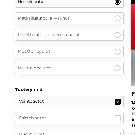
Henkilöautot
Matkailuautot ja -vaunut
Pakettiautot ja kuorma-autot
Moottoripyörät
Muut ajoneuvot
Tuoteryhmä
F
Vaihtoautot
1
k
H
Esittelyautot
A
T
Uudet autot
2