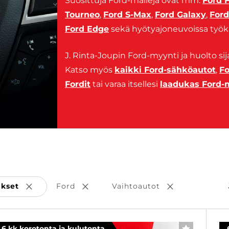
Suosittuja Ford-malleja ovat mm.
Ford 
Tourneo
,
Ford S-Max
,
Ford Galaxy
,
For
Ford Edge
sekä hyötyajoneuvoissa työ
J. Rinta-Joupin Ford-myynti ja huolto si
Katso myös
kaikki Ford-sähköautot
,
Fo
Fordit
tai varaa itsellesi
laadukas Ford-
ukset
Ford
Vaihtoautot
Poista valinta
Poista valinta
Poista valinta
6 kk korotonta ja kulutonta