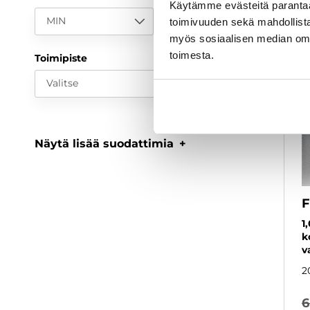
Käytämme evästeitä paranta
MIN
MAX
toimivuuden sekä mahdollista
myös sosiaalisen median om
toimesta.
Toimipiste
Valitse
Näytä lisää suodattimia
F
1
k
v
2
6