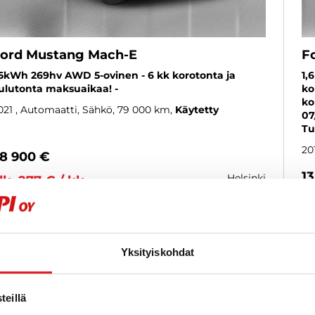
ord Mustang Mach-E
F
5kWh 269hv AWD 5-ovinen - 6 kk korotonta ja
1,
ulutonta maksuaikaa! -
ko
ko
021
, Automaatti, Sähkö, 79 000 km
Käytetty
07
Tu
20
8 900 €
1
helsinki
lk. 277 € / kk
al
KATSO TIEDOT
WHATSAPP
Yksityiskohdat
eillä
6 kk korotonta ja kulutonta
SUOSIKKI