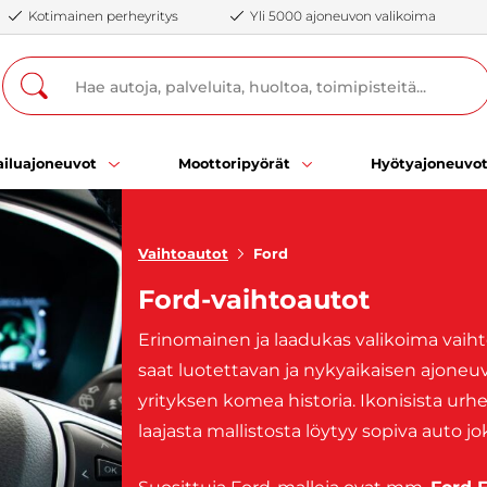
Kotimainen perheyritys
Yli 5000 ajoneuvon valikoima
iluajoneuvot
Moottoripyörät
Hyötyajoneuvo
Vaihtoautot
Ford
Ford-vaihtoautot
Erinomainen ja laadukas valikoima vaihto
saat luotettavan ja nykyaikaisen ajoneu
yrityksen komea historia. Ikonisista ur
laajasta mallistosta löytyy sopiva auto j