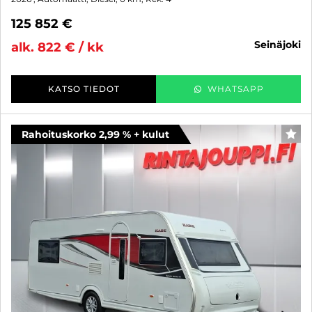
125 852 €
seinäjoki
alk. 822 € / kk
KATSO TIEDOT
WHATSAPP
Rahoituskorko 2,99 % + kulut
SUO