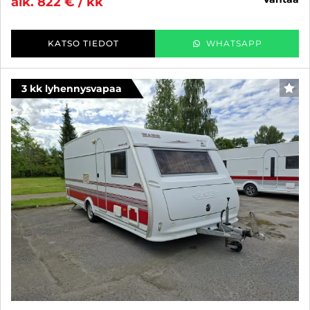
alk. 822 € / kk
KATSO TIEDOT
WHATSAPP
3 kk lyhennysvapaa
SUO