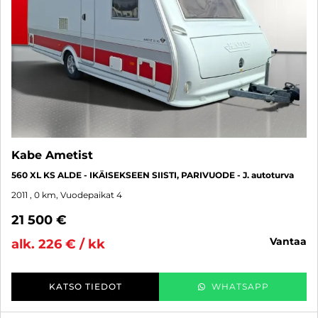
Kabe Ametist
560 XL KS ALDE - IKÄISEKSEEN SIISTI, PARIVUODE - J. autoturva
2011
, 0 km, Vuodepaikat 4
21 500 €
vantaa
alk. 226 € / kk
KATSO TIEDOT
WHATSAPP