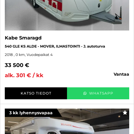
Kabe Smaragd
540 GLE KS ALDE - MOVER, ILMASTOINTI - J. autoturva
2018
, 0 km, Vuodepaikat 4
33 500 €
vantaa
alk. 301 € / kk
KATSO TIEDOT
WHATSAPP
3 kk lyhennysvapaa
SUO