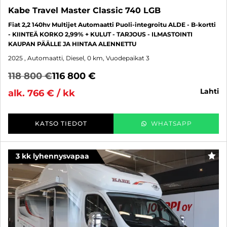
Kabe Travel Master Classic 740 LGB
Fiat 2,2 140hv Multijet Automaatti Puoli-integroitu ALDE - B-kortti
- KIINTEÄ KORKO 2,99% + KULUT - TARJOUS - ILMASTOINTI
KAUPAN PÄÄLLE JA HINTAA ALENNETTU
2025
, Automaatti, Diesel, 0 km, Vuodepaikat 3
118 800 €
116 800 €
lahti
alk. 766 € / kk
KATSO TIEDOT
WHATSAPP
3 kk lyhennysvapaa
SUO