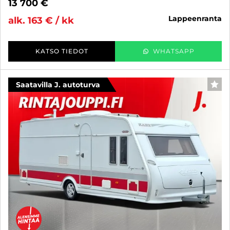
13 700 €
lappeenranta
alk. 163 € / kk
KATSO TIEDOT
WHATSAPP
Saatavilla J. autoturva
SUO