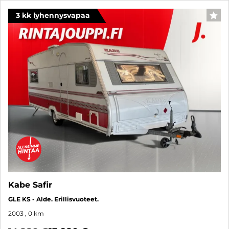
3 kk lyhennysvapaa
SUO
Kabe Safir
GLE KS - Alde. Erillisvuoteet.
2003
, 0 km