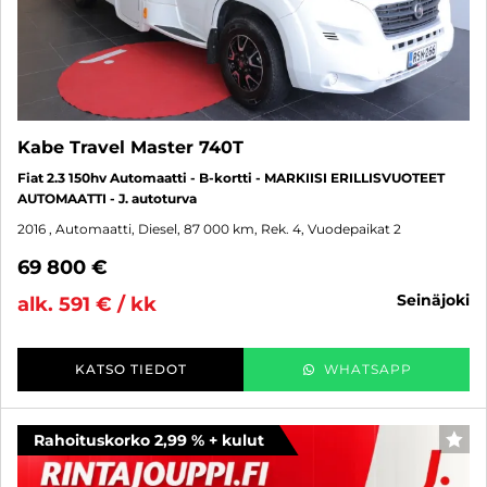
Kabe Travel Master 740T
Fiat 2.3 150hv Automaatti - B-kortti - MARKIISI ERILLISVUOTEET
AUTOMAATTI - J. autoturva
2016
, Automaatti, Diesel, 87 000 km, Rek. 4, Vuodepaikat 2
69 800 €
seinäjoki
alk. 591 € / kk
KATSO TIEDOT
WHATSAPP
Rahoituskorko 2,99 % + kulut
SUO