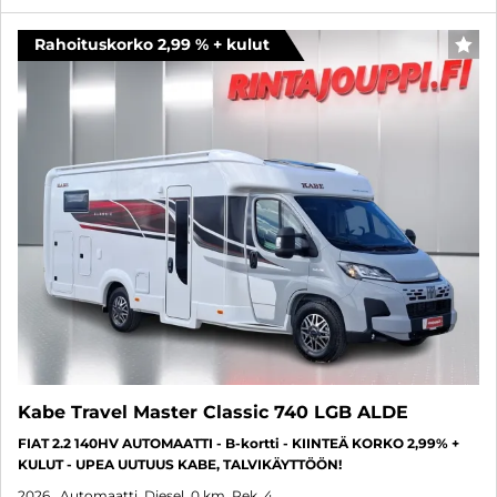
Rahoituskorko 2,99 % + kulut
SUO
Kabe Travel Master Classic 740 LGB ALDE
FIAT 2.2 140HV AUTOMAATTI - B-kortti - KIINTEÄ KORKO 2,99% +
KULUT - UPEA UUTUUS KABE, TALVIKÄYTTÖÖN!
2026
, Automaatti, Diesel, 0 km, Rek. 4