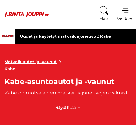
Siirry sisältöön
Hae
Valikko
Uudet ja käytetyt matkailuajoneuvot: Kabe
Matkailuautot ja -vaunut
Kabe
Kabe-asuntoautot ja -vaunut
Kabe on ruotsalainen matkailuajoneuvojen valmistaja, joka perustettiin vuonna 1957. Kaben asuntoautot ja -vaunut ovat tunnettuja uniikeista lattialämmitysjärjestelmistään ja skandinavialaisesta suunnittelustaan. Kabe on alan huippu matkailuajoneuvomerkki, jonka suosittuja malleja ovat
Näytä lisää