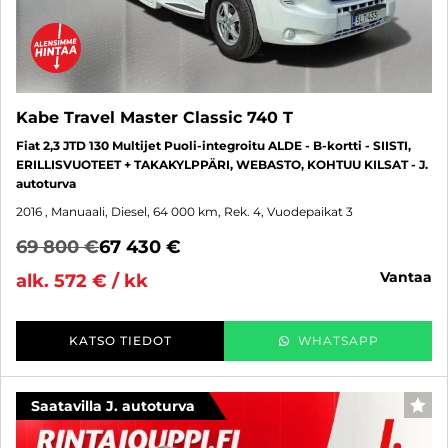
Kabe Travel Master Classic 740 T
Fiat 2,3 JTD 130 Multijet Puoli-integroitu ALDE - B-kortti - SIISTI,
ERILLISVUOTEET + TAKAKYLPPÄRI, WEBASTO, KOHTUU KILSAT - J.
autoturva
2016
, Manuaali, Diesel, 64 000 km, Rek. 4, Vuodepaikat 3
69 800 €
67 430 €
vantaa
alk. 572 € / kk
KATSO TIEDOT
WHATSAPP
Saatavilla J. autoturva
SUO