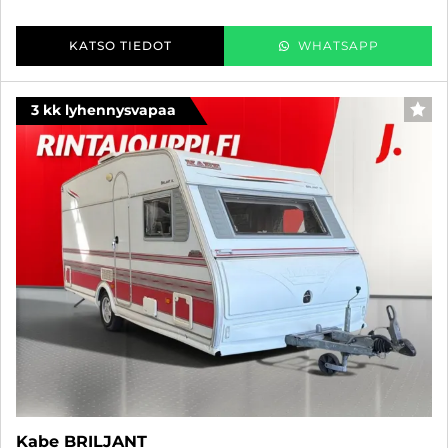
KATSO TIEDOT
WHATSAPP
3 kk lyhennysvapaa
SUO
Kabe BRILJANT