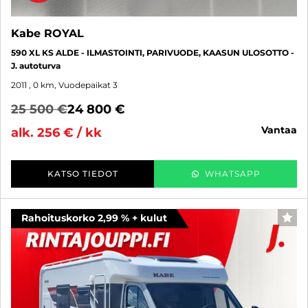
Kabe ROYAL
590 XL KS ALDE - ILMASTOINTI, PARIVUODE, KAASUN ULOSOTTO -
J. autoturva
2011
, 0 km, Vuodepaikat 3
25 500 €
24 800 €
vantaa
alk. 256 € / kk
KATSO TIEDOT
WHATSAPP
Rahoituskorko 2,99 % + kulut
SUO