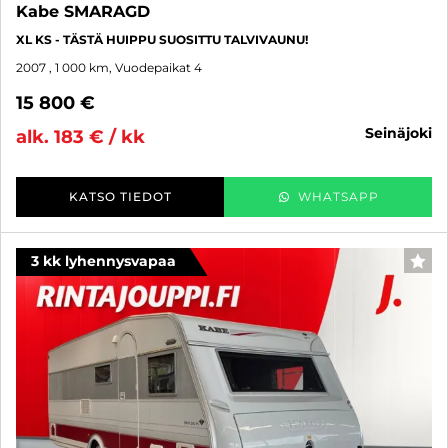
Kabe SMARAGD
XL KS - TÄSTÄ HUIPPU SUOSITTU TALVIVAUNU!
2007
, 1 000 km, Vuodepaikat 4
15 800 €
seinäjoki
alk. 183 € / kk
KATSO TIEDOT
WHATSAPP
3 kk lyhennysvapaa
SUO