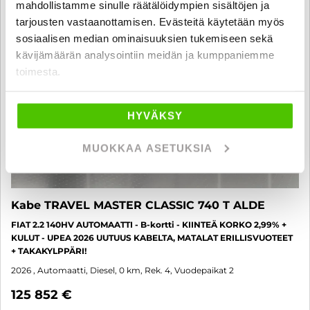
mahdollistamme sinulle räätälöidympien sisältöjen ja
tarjousten vastaanottamisen. Evästeitä käytetään myös
sosiaalisen median ominaisuuksien tukemiseen sekä
kävijämäärän analysointiin meidän ja kumppaniemme
toimesta.
HYVÄKSY
MUOKKAA ASETUKSIA
Kabe TRAVEL MASTER CLASSIC 740 T ALDE
FIAT 2.2 140HV AUTOMAATTI - B-kortti - KIINTEÄ KORKO 2,99% +
KULUT - UPEA 2026 UUTUUS KABELTA, MATALAT ERILLISVUOTEET
+ TAKAKYLPPÄRI!
2026
, Automaatti, Diesel, 0 km, Rek. 4, Vuodepaikat 2
125 852 €