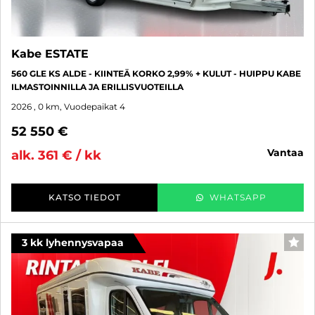
Kabe ESTATE
560 GLE KS ALDE - KIINTEÄ KORKO 2,99% + KULUT - HUIPPU KABE
ILMASTOINNILLA JA ERILLISVUOTEILLA
2026
, 0 km, Vuodepaikat 4
52 550 €
vantaa
alk. 361 € / kk
KATSO TIEDOT
WHATSAPP
3 kk lyhennysvapaa
SUO