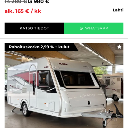
14 280 €
13 980 €
lahti
alk. 165 € / kk
KATSO TIEDOT
WHATSAPP
Rahoituskorko 2,99 % + kulut
SUO