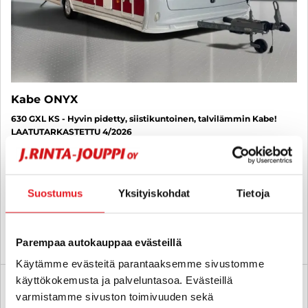
Kabe ONYX
630 GXL KS - Hyvin pidetty, siistikuntoinen, talvilämmin Kabe!
LAATUTARKASTETTU 4/2026
2013
, 1 000 km, Vuodepaikat 5
24 980 €
Suostumus
Yksityiskohdat
Tietoja
lahti
alk. 258 € / kk
KATSO TIEDOT
WHATSAPP
Parempaa autokauppaa evästeillä
Käytämme evästeitä parantaaksemme sivustomme
käyttökokemusta ja palveluntasoa. Evästeillä
Rahoituskorko 2,99 % + kulut
SUO
varmistamme sivuston toimivuuden sekä