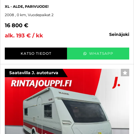
XL - ALDE, PARIVUODE!
2008
, 0 km, Vuodepaikat 2
16 800 €
seinäjoki
alk. 193 € / kk
KATSO TIEDOT
WHATSAPP
Saatavilla J. autoturva
SUO