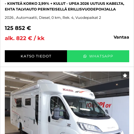
- KIINTEÄ KORKO 2,99% + KULUT - UPEA 2026 UUTUUS KABELTA,
EHTA TALVIAUTO PERINTEISELLÄ ERILLISVUODEPOHJALLA
2026
, Automaatti, Diesel, 0 km, Rek. 4, Vuodepaikat 2
125 852 €
vantaa
alk. 822 € / kk
KATSO TIEDOT
WHATSAPP
SUO