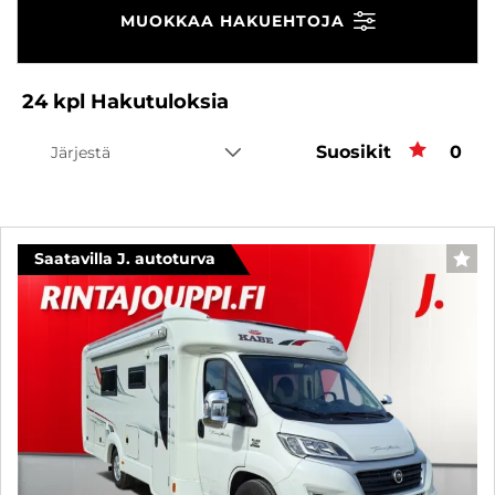
MUOKKAA HAKUEHTOJA
24
kpl
Hakutuloksia
Suosikit
Suos
0
Järjestä
Saatavilla J. autoturva
SUO