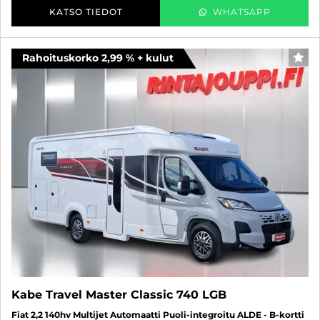
KATSO TIEDOT
WHATSAPP
Rahoituskorko 2,99 % + kulut
SUO
Kabe Travel Master Classic 740 LGB
Fiat 2,2 140hv Multijet Automaatti Puoli-integroitu ALDE - B-kortti