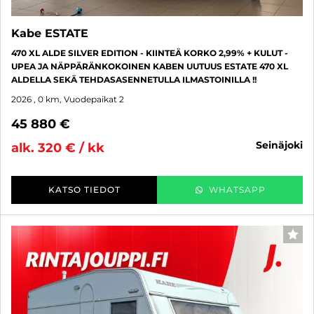
Kabe ESTATE
470 XL ALDE SILVER EDITION - KIINTEÄ KORKO 2,99% + KULUT -
UPEA JA NÄPPÄRÄNKOKOINEN KABEN UUTUUS ESTATE 470 XL
ALDELLA SEKÄ TEHDASASENNETULLA ILMASTOINILLA !!
2026
, 0 km, Vuodepaikat 2
45 880 €
seinäjoki
alk. 320 € / kk
KATSO TIEDOT
WHATSAPP
SUO