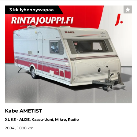
3 kk lyhennysvapaa
SUO
Kabe AMETIST
XL KS - ALDE, Kaasu-Uuni, Mikro, Radio
2004
, 1 000 km