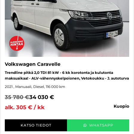
Volkswagen Caravelle
Trendline pitkä 2,0 TDI 81 kW - 6 kk korotonta ja kulutonta
maksuaikaa! - ALV-vähennyskelpoionen, Vetokoukku - J. autoturva
2021
, Manuaali, Diesel, 116 000 km
35 780 €
34 030 €
kuopio
alk. 305 € / kk
KATSO TIEDOT
WHATSAPP