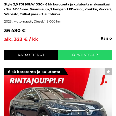
Style 2,0 TDI 90kW DSG - 6 kk korotonta ja kulutonta maksuaikaa!
- Sis. ALV, 1-om. Suomi-auto, 7 hengen, LED-valot, Koukku, Vakkari,
Webasto, Tutkat yms. - J. autoturva
2023
, Automaatti, Diesel, 113 000 km
36 480 €
raisio
alk. 323 € / kk
KATSO TIEDOT
WHATSAPP
6 kk korotonta ja kulutonta
SUO