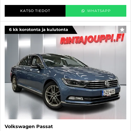
KATSO TIEDOT
WHATSAPP
6 kk korotonta ja kulutonta
SUO
Volkswagen Passat