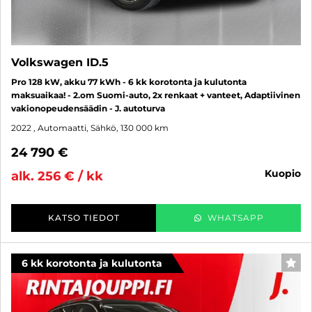
Volkswagen ID.5
Pro 128 kW, akku 77 kWh - 6 kk korotonta ja kulutonta
maksuaikaa! - 2.om Suomi-auto, 2x renkaat + vanteet, Adaptiivinen
vakionopeudensäädin - J. autoturva
2022
, Automaatti, Sähkö, 130 000 km
24 790 €
kuopio
alk. 256 € / kk
KATSO TIEDOT
WHATSAPP
6 kk korotonta ja kulutonta
SUO