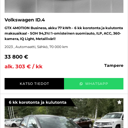
Volkswagen ID.4
GTX 4MOTION Business, akku 77 kWh - 6 kk korotonta ja kulutonta
maksuaikaa! - SOH 94,3%! 1-omisteinen suomiauto, ILP, ACC, 360-
kamera, IQ Light, Metalliväri!
2023
, Automaatti, Sähkö, 70 000 km
33 800 €
tampere
alk. 303 € / kk
KATSO TIEDOT
WHATSAPP
6 kk korotonta ja kulutonta
SUO