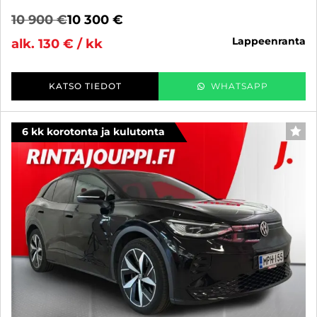
10 900 €
10 300 €
lappeenranta
alk. 130 € / kk
KATSO TIEDOT
WHATSAPP
6 kk korotonta ja kulutonta
SUO