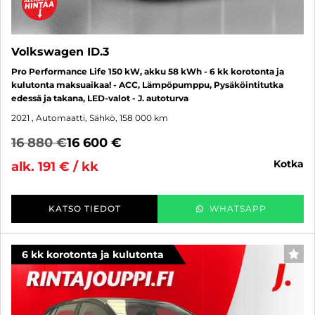
Volkswagen ID.3
Pro Performance Life 150 kW, akku 58 kWh - 6 kk korotonta ja
kulutonta maksuaikaa! - ACC, Lämpöpumppu, Pysäköintitutka
edessä ja takana, LED-valot - J. autoturva
2021
, Automaatti, Sähkö, 158 000 km
16 880 €
16 600 €
kotka
alk. 191 € / kk
KATSO TIEDOT
WHATSAPP
6 kk korotonta ja kulutonta
SUO