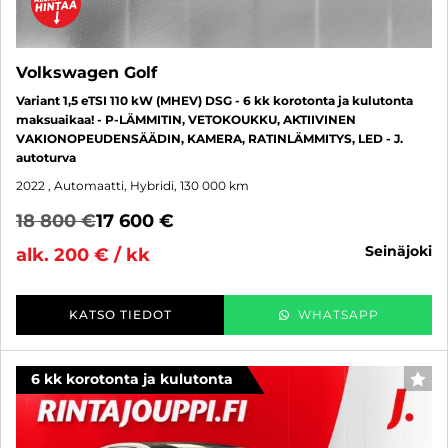
Volkswagen Golf
Variant 1,5 eTSI 110 kW (MHEV) DSG - 6 kk korotonta ja kulutonta
maksuaikaa! - P-LÄMMITIN, VETOKOUKKU, AKTIIVINEN
VAKIONOPEUDENSÄÄDIN, KAMERA, RATINLÄMMITYS, LED - J.
autoturva
2022
, Automaatti, Hybridi, 130 000 km
18 800 €
17 600 €
seinäjoki
alk. 200 € / kk
KATSO TIEDOT
WHATSAPP
6 kk korotonta ja kulutonta
SUO