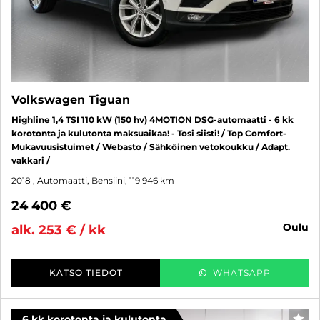
Volkswagen Tiguan
Highline 1,4 TSI 110 kW (150 hv) 4MOTION DSG-automaatti - 6 kk
korotonta ja kulutonta maksuaikaa! - Tosi siisti! / Top Comfort-
Mukavuusistuimet / Webasto / Sähköinen vetokoukku / Adapt.
vakkari /
2018
, Automaatti, Bensiini, 119 946 km
24 400 €
oulu
alk. 253 € / kk
KATSO TIEDOT
WHATSAPP
6 kk korotonta ja kulutonta