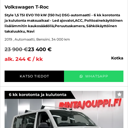
Volkswagen T-Roc
Style 1,5 TSI EVO 110 kW (150 hv) DSG-automaatti - 6 kk korotonta
ja kulutonta maksuaikaa! - Led ajovalot,ACC, Polttoainekäyttöinen
lisälämmitin kaukosäädöllä,Peruutuskamera, Sähkökäyttöinen
takaluukku, Navi
2019
, Automaatti, Bensiini, 34 000 km
23 900 €
23 400 €
kotka
alk. 244 € / kk
KATSO TIEDOT
WHATSAPP
6 kk korotonta ja kulutonta
SUO