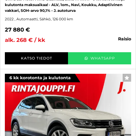
kulutonta maksuaikaa! - ALV, 1om., Navi, Koukku, Adaptiivinen
vakkari, SOH-arvo 90,1% - J. autoturva
2022
, Automaatti, Sähkö, 126 000 km
27 880 €
raisio
alk. 268 € / kk
KATSO TIEDOT
WHATSAPP
6 kk korotonta ja kulutonta
SUO