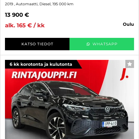
2019
, Automaatti, Diesel, 195 000 km
13 900 €
oulu
alk. 165 € / kk
KATSO TIEDOT
WHATSAPP
6 kk korotonta ja kulutonta
SUO