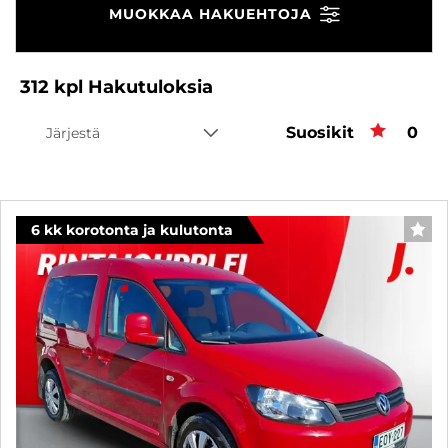
MUOKKAA HAKUEHTOJA
312
kpl
Hakutuloksia
Suosikit
Suos
0
Järjestä
6 kk korotonta ja kulutonta
SUO