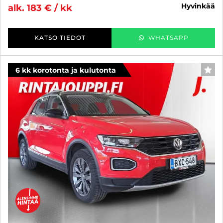
hyvinkää
alk. 183 € / kk
KATSO TIEDOT
WHATSAPP
6 kk korotonta ja kulutonta
SUO