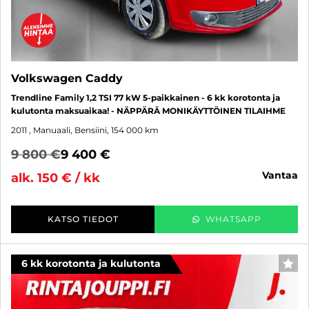
Volkswagen Caddy
Trendline Family 1,2 TSI 77 kW 5-paikkainen - 6 kk korotonta ja
kulutonta maksuaikaa! - NÄPPÄRÄ MONIKÄYTTÖINEN TILAIHME
2011
, Manuaali, Bensiini, 154 000 km
9 800 €
9 400 €
vantaa
alk. 150 € / kk
KATSO TIEDOT
WHATSAPP
6 kk korotonta ja kulutonta
SUO