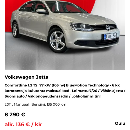
Volkswagen Jetta
Comfortline 1,2 TSI 77 kW (105 hv) BlueMotion Technology - 6 kk
korotonta ja kulutonta maksuaikaa! - Leimattu 7/26 / Vähän ajettu /
Suomiauto / Vakionopeudensäädin / Lohkolämmitin!
2011
, Manuaali, Bensiini, 135 000 km
8 290 €
oulu
alk. 136 € / kk