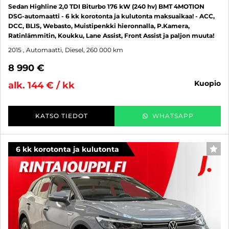
Sedan Highline 2,0 TDI Biturbo 176 kW (240 hv) BMT 4MOTION
DSG-automaatti - 6 kk korotonta ja kulutonta maksuaikaa! - ACC,
DCC, BLIS, Webasto, Muistipenkki hieronnalla, P.Kamera,
Ratinlämmitin, Koukku, Lane Assist, Front Assist ja paljon muuta!
2015
, Automaatti, Diesel, 260 000 km
8 990 €
kuopio
alk. 144 € / kk
KATSO TIEDOT
WHATSAPP
6 kk korotonta ja kulutonta
SUO