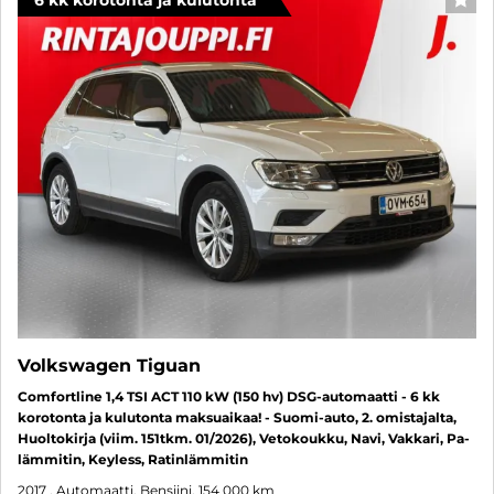
6 kk korotonta ja kulutonta
SUO
Volkswagen Tiguan
Comfortline 1,4 TSI ACT 110 kW (150 hv) DSG-automaatti - 6 kk
korotonta ja kulutonta maksuaikaa! - Suomi-auto, 2. omistajalta,
Huoltokirja (viim. 151tkm. 01/2026), Vetokoukku, Navi, Vakkari, Pa-
lämmitin, Keyless, Ratinlämmitin
2017
, Automaatti, Bensiini, 154 000 km