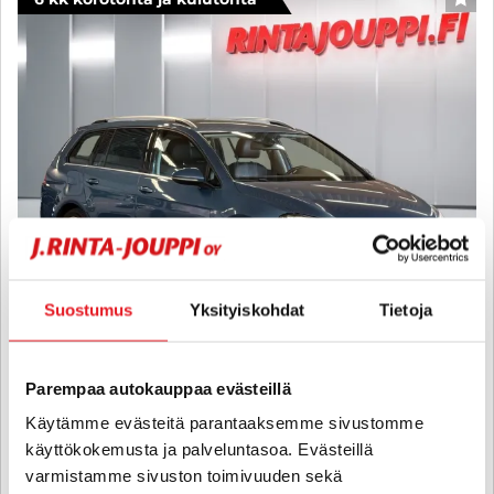
SUO
Suostumus
Yksityiskohdat
Tietoja
Volkswagen Golf
Parempaa autokauppaa evästeillä
Variant Highline 2,0 TDI 110 kW (150 hv) BlueMotion Technology
DSG-automaatti - 6 kk korotonta ja kulutonta maksuaikaa! -
Käytämme evästeitä parantaaksemme sivustomme
Suomi-auto, Polt.lämmitin, Adapt.vakkari, Aut.ilmastointi, Koukku,
käyttökokemusta ja palveluntasoa. Evästeillä
Bluetooth, Navi
varmistamme sivuston toimivuuden sekä
2013
, Automaatti, Diesel, 230 000 km