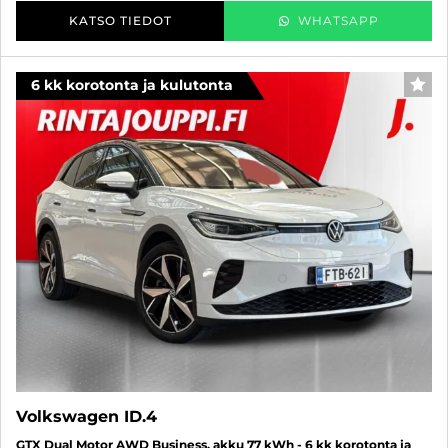
KATSO TIEDOT
WHATSAPP
6 kk korotonta ja kulutonta
SUO
Volkswagen ID.4
GTX Dual Motor AWD Business, akku 77 kWh - 6 kk korotonta ja