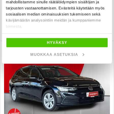
mahdollistamme sinulle räätälöidympien sisältöjen ja
7 790 €
tarjousten vastaanottamisen. Evästeitä käytetään myös
sosiaalisen median ominaisuuksien tukemiseen sekä
tampere
alk. 129 € / kk
kävijämäärän analysointiin meidän ja kumppaniemme
toimesta.
KATSO TIEDOT
WHATSAPP
HYVÄKSY
6 kk korotonta ja kulutonta
SUO
MUOKKAA ASETUKSIA