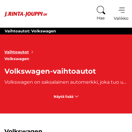
Siirry sisältöön
Hae
Valikko
Vaihtoautot: Volkswagen
Vaihtoautot
Volkswagen
Volkswagen-vaihtoautot
Volkswagen on saksalainen automerkki, joka tuo uusimmat innovaatiot ja laatuautot koko kansan ulottuville. Tuttavammin Volkkarina ja Volsuna tunnetun autonvalmistajan valikoimaan kuuluvat pakettiautot, kaupunkimaasturit, tila-autot ja henkilöautot. Volkswagen tuli tunnetuksi vuonna 1937 kansanautostaan VW Kuplasta ja valmistaa edelleen mm. klassikoksi muodostunutta
Näytä lisää
Volkswagen