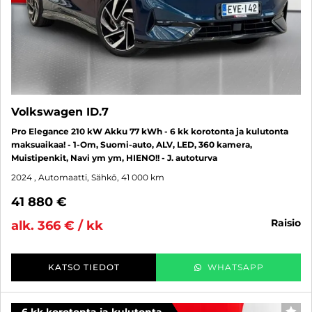
Volkswagen ID.7
Pro Elegance 210 kW Akku 77 kWh - 6 kk korotonta ja kulutonta
maksuaikaa! - 1-Om, Suomi-auto, ALV, LED, 360 kamera,
Muistipenkit, Navi ym ym, HIENO!! - J. autoturva
2024
, Automaatti, Sähkö, 41 000 km
41 880 €
raisio
alk. 366 € / kk
KATSO TIEDOT
WHATSAPP