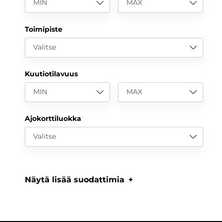
MIN
MAX
Toimipiste
Valitse
Kuutiotilavuus
MIN
MAX
Ajokorttiluokka
Valitse
Näytä lisää suodattimia