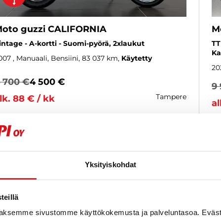
oto guzzi CALIFORNIA
M
intage - A-kortti - Suomi-pyörä, 2xlaukut
TT
Ka
007
, Manuaali, Bensiini, 83 037 km
Käytetty
20
 700 €
4 500 €
9
tampere
lk. 88 € / kk
al
KATSO TIEDOT
WHATSAPP
Yksityiskohdat
eillä
aksemme sivustomme käyttökokemusta ja palveluntasoa. Eväst