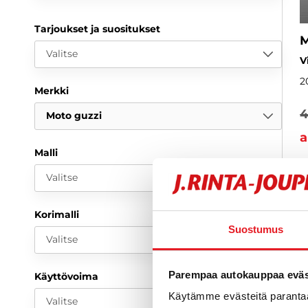
Tarjoukset ja suositukset
M
Valitse
V
2
Merkki
4
Moto guzzi
a
Malli
Valitse
Korimalli
Suostumus
Valitse
Parempaa autokauppaa eväst
Käyttövoima
Käytämme evästeitä paranta
Valitse