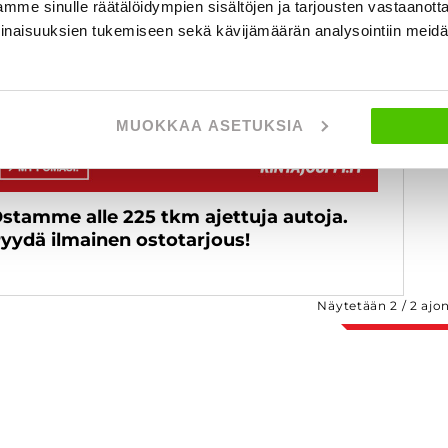
mme sinulle räätälöidympien sisältöjen ja tarjousten vastaanott
inaisuuksien tukemiseen sekä kävijämäärän analysointiin mei
MUOKKAA ASETUKSIA
stamme alle 225 tkm ajettuja autoja.
yydä ilmainen ostotarjous!
Näytetään
2
/
2
ajo