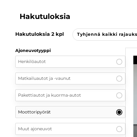
Hakutuloksia
Hakutuloksia
2
kpl
Tyhjennä kaikki rajauk
Ajoneuvotyyppi
Henkilöautot
Matkailuautot ja -vaunut
Pakettiautot ja kuorma-autot
Moottoripyörät
Muut ajoneuvot