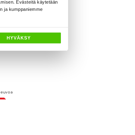
amisen. Evästeitä käytetään
dän ja kumppaniemme
HYVÄKSY
neuvoa