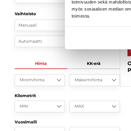
toimivuuden sekä mahdollista
myös sosiaalisen median om
Vaihteisto
toimesta.
Manuaali
Automaatti
O
Hinta
KK-erä
P
Minimihinta
Maksimihinta
Kilometrit
MIN
MAX
Vuosimalli