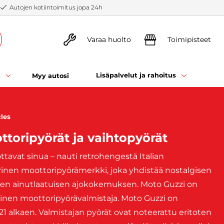
Autojen kotiintoimitus jopa 24h
Varaa huolto
Toimipisteet
t
Lisäpalvelut ja rahoitus
Myy autosi
les
ttoripyörät ja vaihtopyörät
tavat sinua – nauti retrohengestä Italian
rinen moottoripyörämerkki, joka yhdistää nostalgisen
ten ainutlaatuisen ajokokemuksen. Moto Guzzi on
lainen moottoripyörävalmistaja. Moto Guzzi on
1 alkaen. Valmistajan pyörät ovat noteerattu eritoten