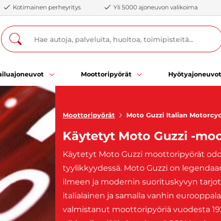
Kotimainen perheyritys
Yli 5000 ajoneuvon valikoima
iluajoneuvot
Moottoripyörät
Hyötyajoneuvo
Moottoripyörät
Moto Guzzi Italian Motorcyc
Käytetyt Moto Guzzi -moo
Käytetyt Moto Guzzi moottoripyörät odot
tyylikkyydessä. Moto Guzzi on legendaa
ilmeen ja modernin suorituskyvyn tarjo
italialainen ja samalla vanhin eurooppa
valmistanut moottoripyöriä vuodesta 192