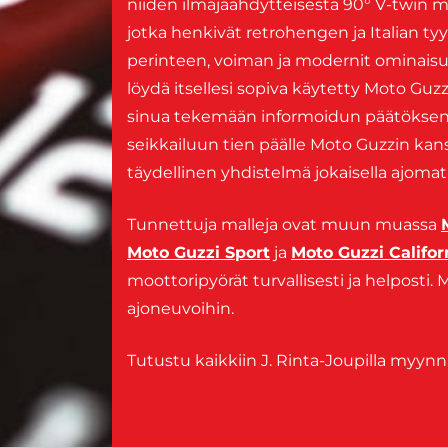
niiden ilmajäähdytteisestä 90° V-twin mo
jotka henkivät retrohengen ja Italian ty
perinteen, voiman ja modernit ominaisuu
löydä itsellesi sopiva käytetty Moto Guz
sinua tekemään informoidun päätöksen
seikkailuun tien päälle Moto Guzzin kans
täydellinen yhdistelmä jokaisella ajomatk
Tunnettuja malleja ovat muun muassa
Moto Guzzi Sport
ja
Moto Guzzi Califor
moottoripyörät turvallisesti ja helposti
ajoneuvoihin.
Tutustu kaikkiin J. Rinta-Joupilla myynn