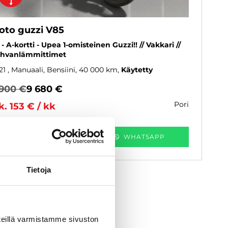
oto guzzi V85
 - A-kortti - Upea 1-omisteinen Guzzi!! // Vakkari //
hvanlämmittimet
21
, Manuaali, Bensiini, 40 000 km
Käytetty
 900 €
9 680 €
pori
k. 153 € / kk
KATSO TIEDOT
WHATSAPP
Tietoja
eillä varmistamme sivuston