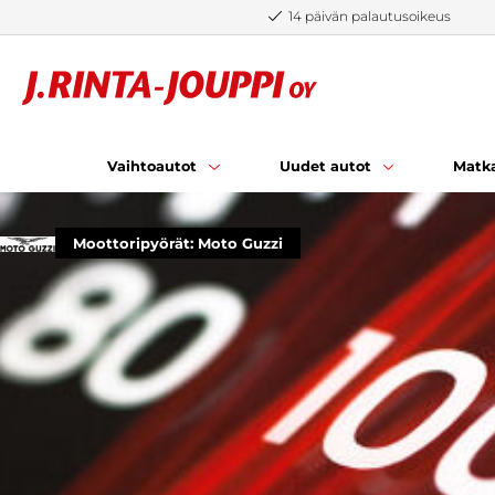
Siirry sisältöön
14 päivän palautusoikeus
Vaihtoautot
Uudet autot
Matka
Moottoripyörät: Moto Guzzi