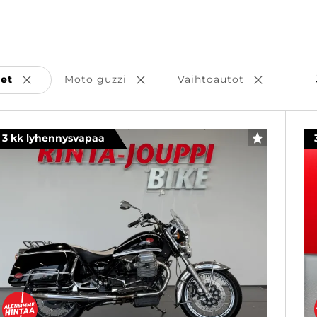
set
Moto guzzi
Vaihtoautot
Poista valinta
Poista valinta
Poista val
3 kk lyhennysvapaa
SUOSIKKI