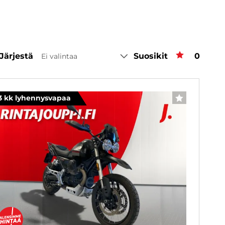
Järjestä
Suosikit
Suosiki
0
Ei valintaa
inta
3 kk lyhennysvapaa
SUOSIKKI