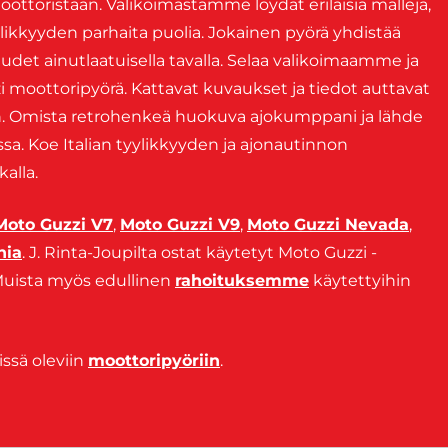
ottoristaan. Valikoimastamme löydät erilaisia malleja,
ylikkyyden parhaita puolia. Jokainen pyörä yhdistää
det ainutlaatuisella tavalla. Selaa valikoimaamme ja
zi moottoripyörä. Kattavat kuvaukset ja tiedot auttavat
. Omista retrohenkeä huokuva ajokumppani ja lähde
sa. Koe Italian tyylikkyyden ja ajonautinnon
alla.
Moto Guzzi V7
,
Moto Guzzi V9
,
Moto Guzzi Nevada
,
nia
. J. Rinta-Joupilta ostat käytetyt Moto Guzzi -
. Muista myös edullinen
rahoituksemme
käytettyihin
issä oleviin
moottoripyöriin
.