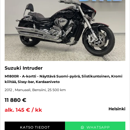
Suzuki Intruder
M1800R - A-kortti - Näyttävä Suomi-pyörä, Siistikuntoinen, Kromi
kiiltää, Sissy-bar, Kardaaniveto
2012
, Manuaali, Bensiini, 25 500 km
11 880 €
helsinki
alk. 145 € / kk
KATSO TIEDOT
WHATSAPP