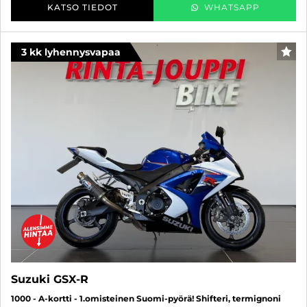
KATSO TIEDOT
WHATSAPP
3 kk lyhennysvapaa
SUO
Suzuki GSX-R
1000 - A-kortti - 1.omisteinen Suomi-pyörä! Shifteri, termignoni