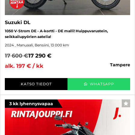
Suzuki DL
1050 V-Strom DE - A-kortti - DE malli! Huippuvarustein,
seikkailupyörien aatelia!
2024
, Manuaali, Bensiini, 13 000 km
17 600 €
17 290 €
tampere
alk. 197 € / kk
KATSO TIEDOT
WHATSAPP
3 kk lyhennysvapaa
SUO