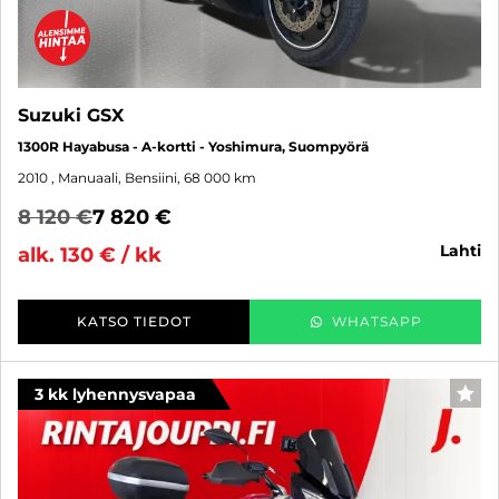
Suzuki GSX
1300R Hayabusa - A-kortti - Yoshimura, Suompyörä
2010
, Manuaali, Bensiini, 68 000 km
8 120 €
7 820 €
lahti
alk. 130 € / kk
KATSO TIEDOT
WHATSAPP
3 kk lyhennysvapaa
SUO