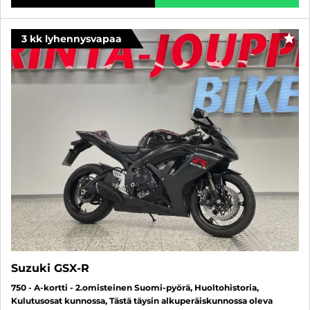
3 kk lyhennysvapaa
SUO
Suzuki GSX-R
750 - A-kortti - 2.omisteinen Suomi-pyörä, Huoltohistoria,
Kulutusosat kunnossa, Tästä täysin alkuperäiskunnossa oleva