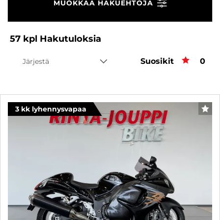
MUOKKAA HAKUEHTOJA
57
kpl
Hakutuloksia
Suosikit
Suos
0
Järjestä
3 kk lyhennysvapaa
SUO