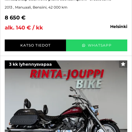
2013
, Manuaali, Bensiini, 42 000 km
8 650 €
helsinki
alk. 140 € / kk
KATSO TIEDOT
WHATSAPP
3 kk lyhennysvapaa
SUO