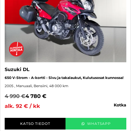
Suzuki DL
650 V-Strom - A-kortti - Sivu ja takalaukut, Kulutusosat kunnossa!
2005
, Manuaali, Bensiini, 48 000 km
4 990 €
4 780 €
kotka
alk. 92 € / kk
KATSO TIEDOT
WHATSAPP