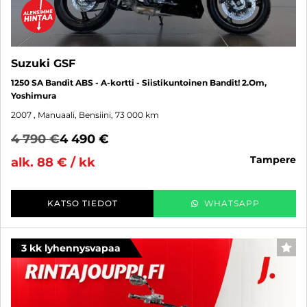
Suzuki GSF
1250 SA Bandit ABS - A-kortti - Siistikuntoinen Bandit! 2.Om,
Yoshimura
2007
, Manuaali, Bensiini, 73 000 km
4 790 €
4 490 €
tampere
alk. 88 € / kk
KATSO TIEDOT
WHATSAPP
3 kk lyhennysvapaa
SUO