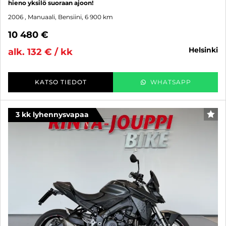
hieno yksilö suoraan ajoon!
2006
, Manuaali, Bensiini, 6 900 km
10 480 €
helsinki
alk. 132 € / kk
KATSO TIEDOT
WHATSAPP
3 kk lyhennysvapaa
SUO