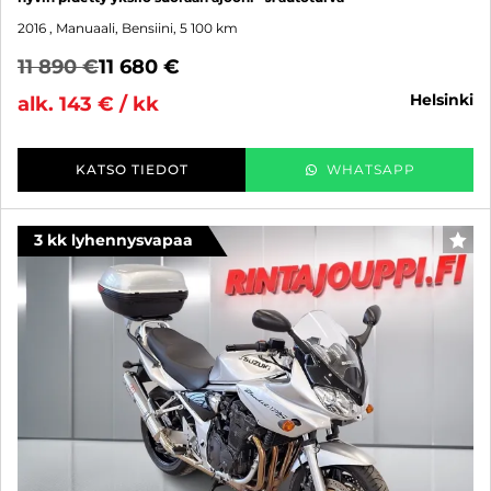
2016
, Manuaali, Bensiini, 5 100 km
11 890 €
11 680 €
helsinki
alk. 143 € / kk
KATSO TIEDOT
WHATSAPP
3 kk lyhennysvapaa
SUO