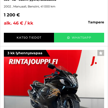
2002
, Manuaali, Bensiini, 41 000 km
1 200 €
tampere
alk. 46 € / kk
KATSO TIEDOT
WHATSAPP
3 kk lyhennysvapaa
SUO