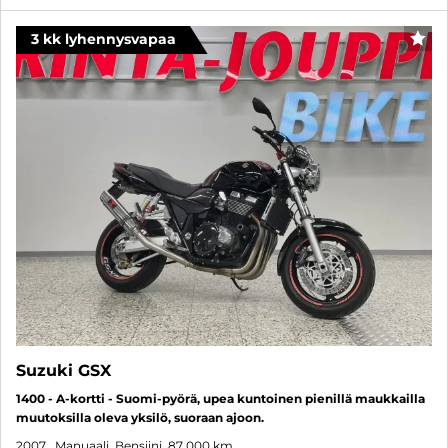
3 kk lyhennysvapaa
SUO
Suzuki GSX
1400 - A-kortti - Suomi-pyörä, upea kuntoinen pienillä maukkailla
muutoksilla oleva yksilö, suoraan ajoon.
2007
, Manuaali, Bensiini, 87 000 km