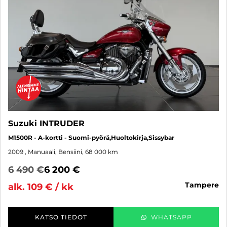
Suzuki INTRUDER
M1500R - A-kortti - Suomi-pyörä,Huoltokirja,Sissybar
2009
, Manuaali, Bensiini, 68 000 km
6 490 €
6 200 €
tampere
alk. 109 € / kk
KATSO TIEDOT
WHATSAPP