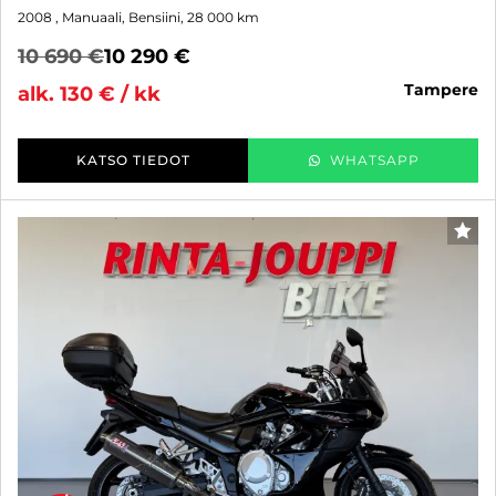
2008
, Manuaali, Bensiini, 28 000 km
10 690 €
10 290 €
tampere
alk. 130 € / kk
KATSO TIEDOT
WHATSAPP
SUO