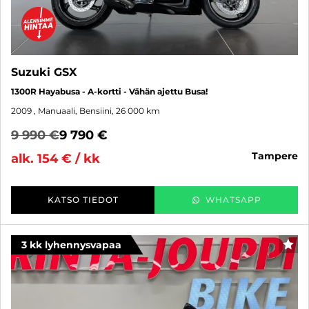
Suzuki GSX
1300R Hayabusa - A-kortti - Vähän ajettu Busa!
2009
, Manuaali, Bensiini, 26 000 km
9 990 €
9 790 €
tampere
alk. 154 € / kk
KATSO TIEDOT
WHATSAPP
3 kk lyhennysvapaa
SUO