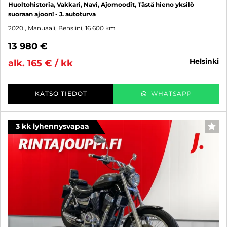
Huoltohistoria, Vakkari, Navi, Ajomoodit, Tästä hieno yksilö
suoraan ajoon! - J. autoturva
2020
, Manuaali, Bensiini, 16 600 km
13 980 €
helsinki
alk. 165 € / kk
KATSO TIEDOT
WHATSAPP
3 kk lyhennysvapaa
SUO