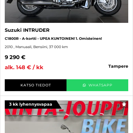
Suzuki INTRUDER
C1800R - A-kortti - UPEA KUNTOINEN! 1. Omisteinen!
2010
, Manuaali, Bensiini, 37 000 km
9 290 €
tampere
alk. 148 € / kk
KATSO TIEDOT
WHATSAPP
3 kk lyhennysvapaa
SUO