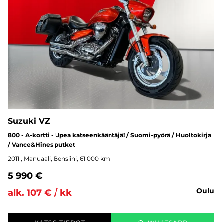
Suzuki VZ
800 - A-kortti - Upea katseenkääntäjä! / Suomi-pyörä / Huoltokirja
/ Vance&Hines putket
2011
, Manuaali, Bensiini, 61 000 km
5 990 €
oulu
alk. 107 € / kk