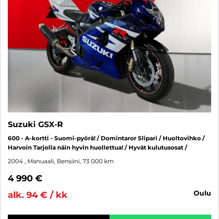
Suzuki GSX-R
600 - A-kortti - Suomi-pyörä! / Domintaror Slipari / Huoltovihko /
Harvoin Tarjolla näin hyvin huollettua! / Hyvät kulutusosat /
2004
, Manuaali, Bensiini, 73 000 km
4 990 €
oulu
alk. 94 € / kk