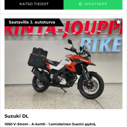
KATSO TIEDOT
WHATSAPP
Saatavilla J. autoturva
SUO
Suzuki DL
1050 V-Strom - A-kortti - 1.omisteinen Suomi-pyörä,