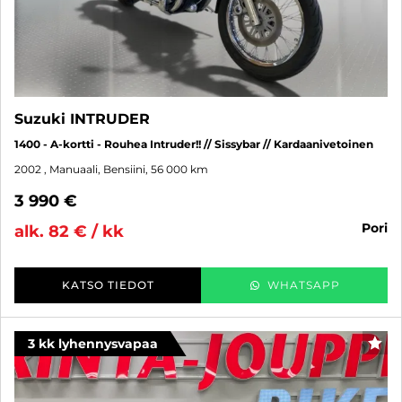
Suzuki INTRUDER
1400 - A-kortti - Rouhea Intruder!! // Sissybar // Kardaanivetoinen
2002
, Manuaali, Bensiini, 56 000 km
3 990 €
pori
alk. 82 € / kk
KATSO TIEDOT
WHATSAPP
3 kk lyhennysvapaa
SUO