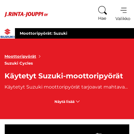
Siirry sisältöön
Hae
Valikko
Moottoripyörät: Suzuki
Moottoripyörät
Suzuki Cycles
Käytetyt Suzuki-moottoripyörät
Käytetyt Suzuki moottoripyörät tarjoavat mahtavan mahdollisuuden hankkia laadukas ja suorituskykyinen ajoneuvo ilman uuden pyörän hintaa. Suzuki on tunnettu innovatiivisista ja luotettavista moottoripyöristään, ja käytettyjen Suzuki moottoripyörien hankkiminen on fiksu valinta, joka yhdistää edullisuuden ja huipputason tekniikan. J. Rinta-Joupilta löydät laajan valikoiman käytettyjä Suzuki moottoripyöriä, jotka tarjoavat erinomaisen ajokokemuksen ja luotettavuutta eri tarpeisiin. Käytetyt Suzuki moottoripyörät sopivat erityisesti kaikille, jotka arvostavat moottoripyöräilyn iloa mutta haluavat säästää kustannuksissa. Ne ovat täydellinen valinta niin aloittelijoille kuin kokeneille kuskeille, jotka etsivät luotettavaa pyörää päivittäiseen ajoon, viikonloppumatkoille tai jopa pidemmille reissuille. Suzuki-mallien monipuolisuus takaa, että valikoimasta löytyy vaihtoehtoja erilaisten ajotyyppien ja -tarpeiden mukaan, olipa kyseessä sporttipyörä, touring-malli tai enduro. Ulkoisesti Suzuki moottoripyörät erottuvat tyylikkäällä ja sporttisella muotoilullaan. Suzuki on tunnettu modernista ja aerodynaamisesta suunnittelustaan, joka yhdistää tehokkuuden ja visuaalisen vetovoiman. Käytettyjen moottoripyörien ulkoasu voi vaihdella mallin ja vuosimallin mukaan, mutta kaikki säilyttävät Suzuki-merkin tunnistettavan ja houkuttelevan ulkonäön. Sisätiloissa Suzuki moottoripyörät tarjoavat mukavuutta ja käytännöllisyyttä, olipa kyseessä ergonominen ajoasento, korkealaatuiset materiaalit tai modernit teknologiat.
Näytä lisää