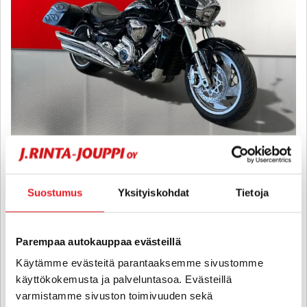
Suzuki VZR
M1800R - A-kortti - Suomi-pyörä / 2.om / Garmin / Sivulaukut /
Kahvalämppärit /
Suostumus
Yksityiskohdat
Tietoja
2012
, Manuaali, Bensiini, 39 000 km
10 880 €
Parempaa autokauppaa evästeillä
oulu
alk. 136 € / kk
Käytämme evästeitä parantaaksemme sivustomme
käyttökokemusta ja palveluntasoa. Evästeillä
varmistamme sivuston toimivuuden sekä
KATSO TIEDOT
WHATSAPP