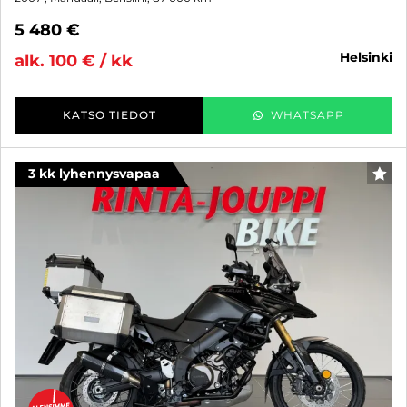
5 480 €
helsinki
alk. 100 € / kk
KATSO TIEDOT
WHATSAPP
3 kk lyhennysvapaa
SUO