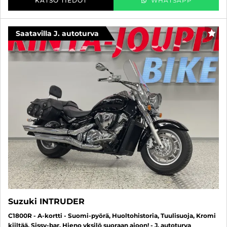
KATSO TIEDOT
WHATSAPP
Saatavilla J. autoturva
SUO
Suzuki INTRUDER
C1800R - A-kortti - Suomi-pyörä, Huoltohistoria, Tuulisuoja, Kromi
kiiltää, Sissy-bar, Hieno yksilö suoraan ajoon! - J. autoturva