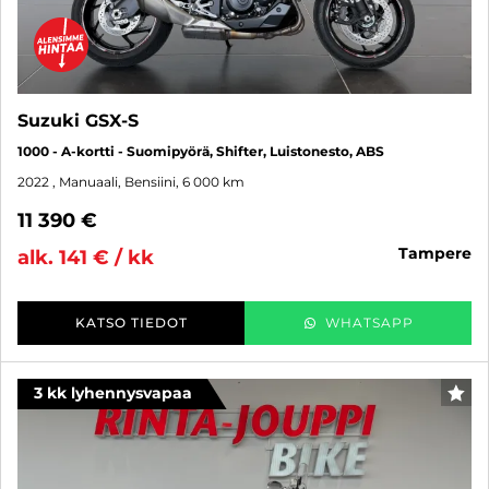
Suzuki GSX-S
1000 - A-kortti - Suomipyörä, Shifter, Luistonesto, ABS
2022
, Manuaali, Bensiini, 6 000 km
11 390 €
tampere
alk. 141 € / kk
KATSO TIEDOT
WHATSAPP
3 kk lyhennysvapaa
SUO