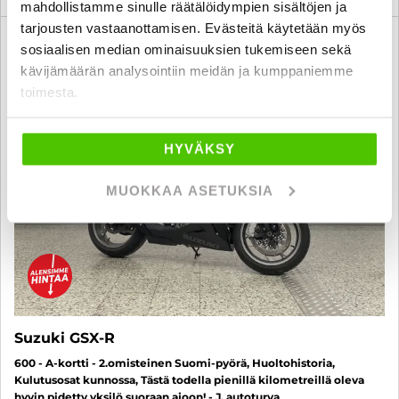
mahdollistamme sinulle räätälöidympien sisältöjen ja
tarjousten vastaanottamisen. Evästeitä käytetään myös
Saatavilla J. autoturva
sosiaalisen median ominaisuuksien tukemiseen sekä
SUO
kävijämäärän analysointiin meidän ja kumppaniemme
toimesta.
HYVÄKSY
MUOKKAA ASETUKSIA
Suzuki GSX-R
600 - A-kortti - 2.omisteinen Suomi-pyörä, Huoltohistoria,
Kulutusosat kunnossa, Tästä todella pienillä kilometreillä oleva
hyvin pidetty yksilö suoraan ajoon! - J. autoturva