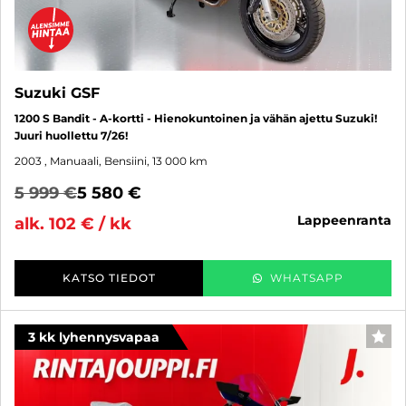
Suzuki GSF
1200 S Bandit - A-kortti - Hienokuntoinen ja vähän ajettu Suzuki!
Juuri huollettu 7/26!
2003
, Manuaali, Bensiini, 13 000 km
5 999 €
5 580 €
lappeenranta
alk. 102 € / kk
KATSO TIEDOT
WHATSAPP
3 kk lyhennysvapaa
SUO