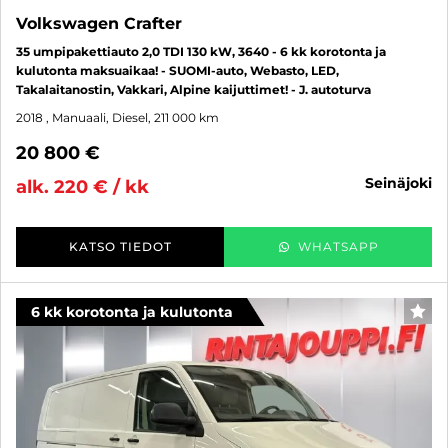
Volkswagen Crafter
35 umpipakettiauto 2,0 TDI 130 kW, 3640 - 6 kk korotonta ja
kulutonta maksuaikaa! - SUOMI-auto, Webasto, LED,
Takalaitanostin, Vakkari, Alpine kaijuttimet! - J. autoturva
2018
, Manuaali, Diesel, 211 000 km
20 800 €
seinäjoki
alk. 220 € / kk
KATSO TIEDOT
WHATSAPP
6 kk korotonta ja kulutonta
SUO