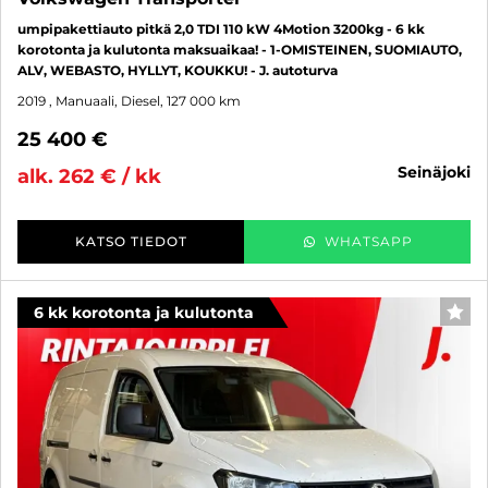
umpipakettiauto pitkä 2,0 TDI 110 kW 4Motion 3200kg - 6 kk
korotonta ja kulutonta maksuaikaa! - 1-OMISTEINEN, SUOMIAUTO,
ALV, WEBASTO, HYLLYT, KOUKKU! - J. autoturva
2019
, Manuaali, Diesel, 127 000 km
25 400 €
seinäjoki
alk. 262 € / kk
KATSO TIEDOT
WHATSAPP
6 kk korotonta ja kulutonta
SUO