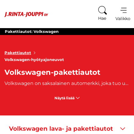
Siirry sisältöön
Hae
Valikko
Pakettiautot: Volkswagen
Pakettiautot
Volkswagen-hyötyajoneuvot
Volkswagen-pakettiautot
Volkswagen on saksalainen automerkki, joka tuo uusimmat innovaatiot ja laatuautot koko kansan ulottuville. Tuttavammin Volkkarina ja Volsuna tunnetun autonvalmistajan valikoimaan kuuluu myös pakettiautot ja tila-autot, joita ovat esimerkiksi
Näytä lisää
Volkswagen lava- ja pakettiautot