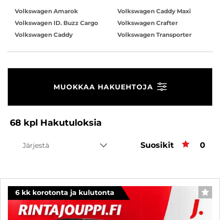
Volkswagen Amarok
Volkswagen Caddy Maxi
Volkswagen ID. Buzz Cargo
Volkswagen Crafter
Volkswagen Caddy
Volkswagen Transporter
MUOKKAA HAKUEHTOJA
68
kpl
Hakutuloksia
Suosikit
Suos
0
Järjestä
6 kk korotonta ja kulutonta
SUO