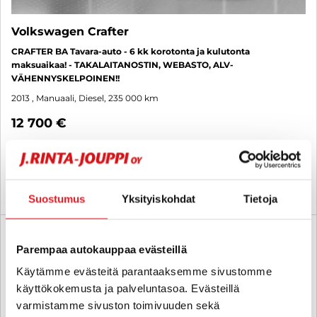
Volkswagen Crafter
CRAFTER BA Tavara-auto - 6 kk korotonta ja kulutonta
maksuaikaa! - TAKALAITANOSTIN, WEBASTO, ALV-
VÄHENNYSKELPOINEN!!
2013
, Manuaali, Diesel, 235 000 km
12 700 €
seinäjoki
alk. 153 € / kk
KATSO TIEDOT
WHATSAPP
Suostumus
Yksityiskohdat
Tietoja
6 kk korotonta ja kulutonta
SUO
Parempaa autokauppaa evästeillä
Käytämme evästeitä parantaaksemme sivustomme
käyttökokemusta ja palveluntasoa. Evästeillä
varmistamme sivuston toimivuuden sekä