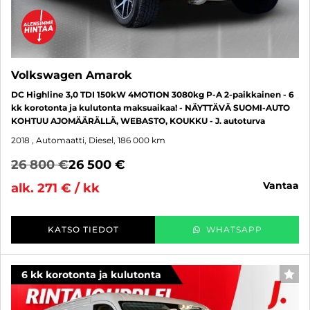
Volkswagen Amarok
DC Highline 3,0 TDI 150kW 4MOTION 3080kg P-A 2-paikkainen - 6
kk korotonta ja kulutonta maksuaikaa! - NÄYTTÄVÄ SUOMI-AUTO
KOHTUU AJOMÄÄRÄLLÄ, WEBASTO, KOUKKU - J. autoturva
2018
, Automaatti, Diesel, 186 000 km
26 800 €
26 500 €
vantaa
alk. 271 € / kk
KATSO TIEDOT
WHATSAPP
6 kk korotonta ja kulutonta
SUO