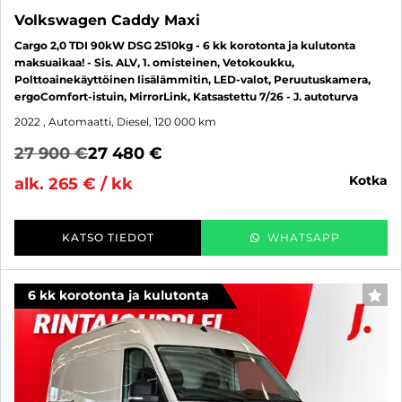
Volkswagen Caddy Maxi
Cargo 2,0 TDI 90kW DSG 2510kg - 6 kk korotonta ja kulutonta
maksuaikaa! - Sis. ALV, 1. omisteinen, Vetokoukku,
Polttoainekäyttöinen lisälämmitin, LED-valot, Peruutuskamera,
ergoComfort-istuin, MirrorLink, Katsastettu 7/26 - J. autoturva
2022
, Automaatti, Diesel, 120 000 km
27 900 €
27 480 €
kotka
alk. 265 € / kk
KATSO TIEDOT
WHATSAPP
6 kk korotonta ja kulutonta
SUO