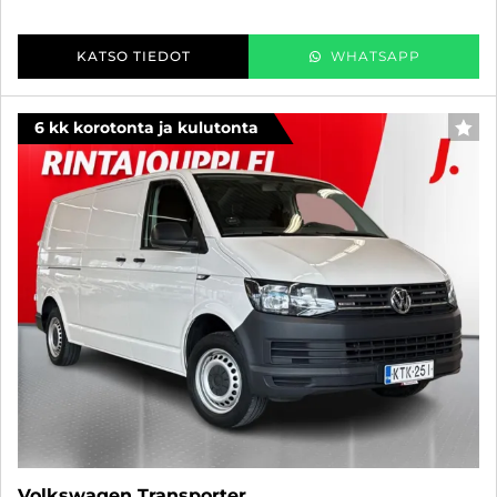
KATSO TIEDOT
WHATSAPP
6 kk korotonta ja kulutonta
SUO
Volkswagen Transporter