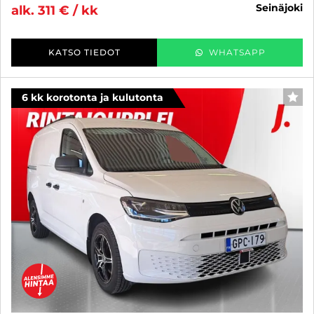
seinäjoki
alk. 311 € / kk
KATSO TIEDOT
WHATSAPP
6 kk korotonta ja kulutonta
SUO