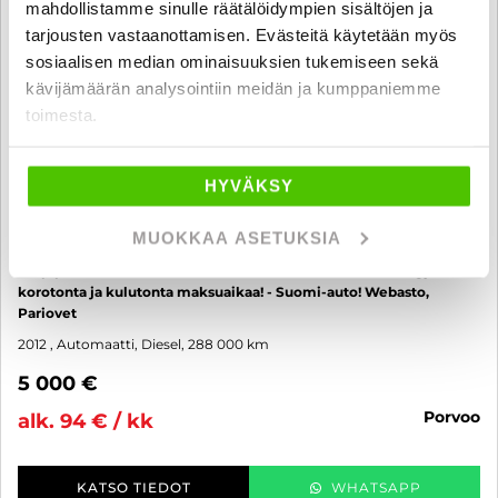
mahdollistamme sinulle räätälöidympien sisältöjen ja
tarjousten vastaanottamisen. Evästeitä käytetään myös
sosiaalisen median ominaisuuksien tukemiseen sekä
kävijämäärän analysointiin meidän ja kumppaniemme
toimesta.
HYVÄKSY
MUOKKAA ASETUKSIA
Volkswagen Caddy
umpipakettiauto 1,6 TDI 75kW DSG. BlueMotion Technology - 6 kk
korotonta ja kulutonta maksuaikaa! - Suomi-auto! Webasto,
Pariovet
2012
, Automaatti, Diesel, 288 000 km
5 000 €
porvoo
alk. 94 € / kk
KATSO TIEDOT
WHATSAPP