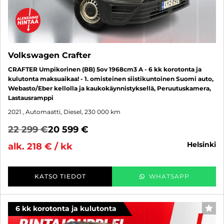
Volkswagen Crafter
CRAFTER Umpikorinen (BB) 5ov 1968cm3 A - 6 kk korotonta ja
kulutonta maksuaikaa! - 1. omisteinen siistikuntoinen Suomi auto,
Webasto/Eber kellolla ja kaukokäynnistyksellä, Peruutuskamera,
Lastausramppi
2021
, Automaatti, Diesel, 230 000 km
22 299 €
20 599 €
helsinki
alk. 218 € / kk
KATSO TIEDOT
WHATSAPP
6 kk korotonta ja kulutonta
SUO