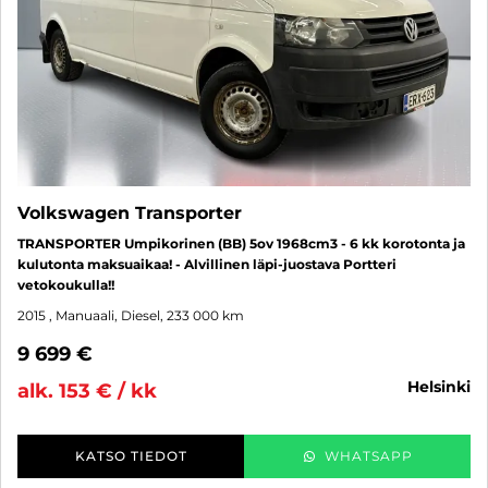
Volkswagen Transporter
TRANSPORTER Umpikorinen (BB) 5ov 1968cm3 - 6 kk korotonta ja
kulutonta maksuaikaa! - Alvillinen läpi-juostava Portteri
vetokoukulla!!
2015
, Manuaali, Diesel, 233 000 km
9 699 €
helsinki
alk. 153 € / kk
KATSO TIEDOT
WHATSAPP