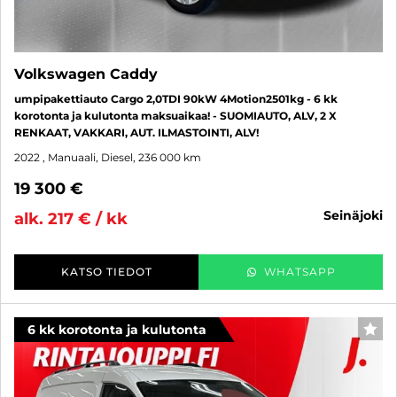
Volkswagen Caddy
umpipakettiauto Cargo 2,0TDI 90kW 4Motion2501kg - 6 kk
korotonta ja kulutonta maksuaikaa! - SUOMIAUTO, ALV, 2 X
RENKAAT, VAKKARI, AUT. ILMASTOINTI, ALV!
2022
, Manuaali, Diesel, 236 000 km
19 300 €
seinäjoki
alk. 217 € / kk
KATSO TIEDOT
WHATSAPP
6 kk korotonta ja kulutonta
SUO