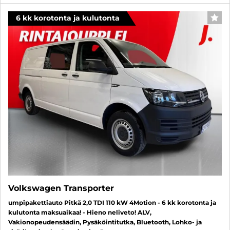
6 kk korotonta ja kulutonta
SUO
Volkswagen Transporter
umpipakettiauto Pitkä 2,0 TDI 110 kW 4Motion - 6 kk korotonta ja
kulutonta maksuaikaa! - Hieno neliveto! ALV,
Vakionopeudensäädin, Pysäköintitutka, Bluetooth, Lohko- ja