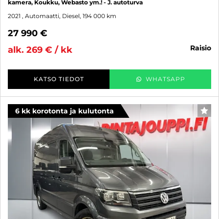
kamera, Koukku, Webasto ym.! - J. autoturva
2021
, Automaatti, Diesel, 194 000 km
27 990 €
raisio
alk. 269 € / kk
KATSO TIEDOT
WHATSAPP
6 kk korotonta ja kulutonta
SUO