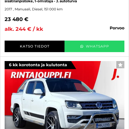
sisätilanpistoke, 1-omistaja - J. autoturva
2017
, Manuaali, Diesel, 151 000 km
23 480 €
porvoo
alk. 244 € / kk
KATSO TIEDOT
WHATSAPP
6 kk korotonta ja kulutonta
SUO