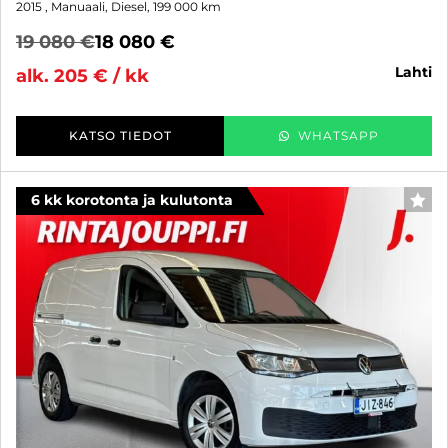
2015
, Manuaali, Diesel, 199 000 km
19 080 €
18 080 €
lahti
alk. 205 € / kk
KATSO TIEDOT
WHATSAPP
6 kk korotonta ja kulutonta
SUO