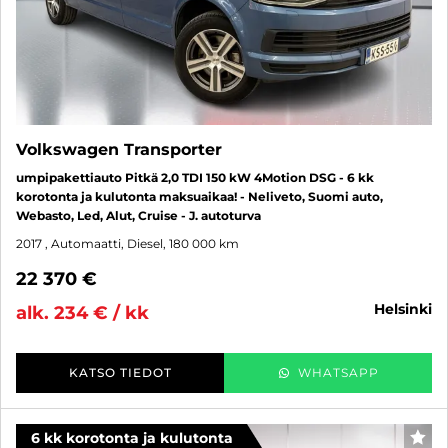
Volkswagen Transporter
umpipakettiauto Pitkä 2,0 TDI 150 kW 4Motion DSG - 6 kk
korotonta ja kulutonta maksuaikaa! - Neliveto, Suomi auto,
Webasto, Led, Alut, Cruise - J. autoturva
2017
, Automaatti, Diesel, 180 000 km
22 370 €
helsinki
alk. 234 € / kk
KATSO TIEDOT
WHATSAPP
6 kk korotonta ja kulutonta
SUO