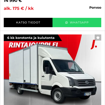
14 990 €
porvoo
alk. 175 € / kk
KATSO TIEDOT
WHATSAPP
6 kk korotonta ja kulutonta
SUO