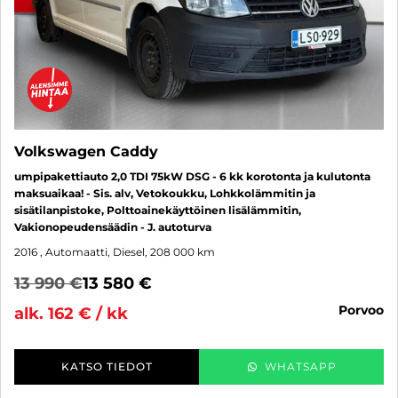
Volkswagen Caddy
umpipakettiauto 2,0 TDI 75kW DSG - 6 kk korotonta ja kulutonta
maksuaikaa! - Sis. alv, Vetokoukku, Lohkkolämmitin ja
sisätilanpistoke, Polttoainekäyttöinen lisälämmitin,
Vakionopeudensäädin - J. autoturva
2016
, Automaatti, Diesel, 208 000 km
13 990 €
13 580 €
porvoo
alk. 162 € / kk
KATSO TIEDOT
WHATSAPP