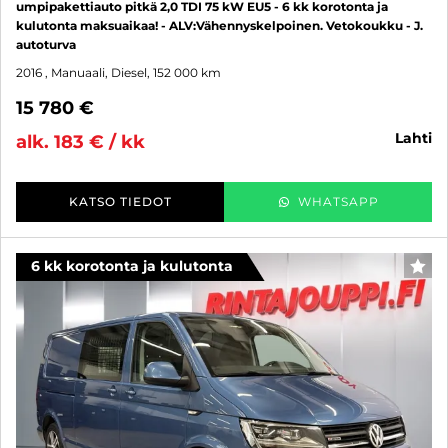
umpipakettiauto pitkä 2,0 TDI 75 kW EU5 - 6 kk korotonta ja
kulutonta maksuaikaa! - ALV:Vähennyskelpoinen. Vetokoukku - J.
autoturva
2016
, Manuaali, Diesel, 152 000 km
15 780 €
lahti
alk. 183 € / kk
KATSO TIEDOT
WHATSAPP
6 kk korotonta ja kulutonta
SUO