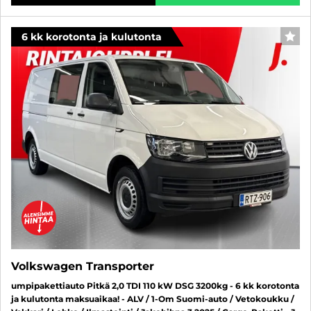
6 kk korotonta ja kulutonta
SUO
Volkswagen Transporter
umpipakettiauto Pitkä 2,0 TDI 110 kW DSG 3200kg - 6 kk korotonta
ja kulutonta maksuaikaa! - ALV / 1-Om Suomi-auto / Vetokoukku /