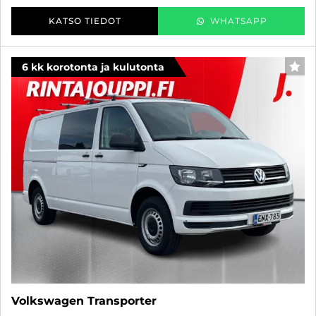
KATSO TIEDOT
WHATSAPP
6 kk korotonta ja kulutonta
SUO
Volkswagen Transporter