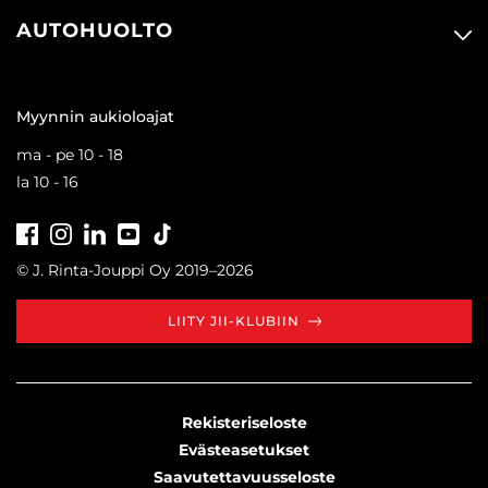
AUTOHUOLTO
Myynnin aukioloajat
ma - pe 10 - 18
la 10 - 16
Facebook
Instagram
LinkedIn
Youtube
Tiktok
© J. Rinta-Jouppi Oy 2019–2026
LIITY JII-KLUBIIN
Rekisteriseloste
Evästeasetukset
Saavutettavuusseloste