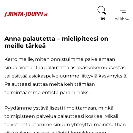
Siirry sisältöön
Hae
Valikko
Anna palautetta – mielipiteesi on
meille tärkeä
Kerro meille, miten onnistuimme palvelemaan
sinua. Voit antaa palautetta asiakaskokemuksestasi
tai esittää asiakaspalveluumme liittyviä kysymyksiä.
Palautteesi auttaa meitä kehittämään
toimintaamme entistä paremmaksi.
Pyydämme ystävällisesti ilmoittamaan, minkä
toimipisteen palvelua palautteesi koskee. Mikäli
toivot, että otamme sinuun yhteyttä, mainitsethan
siitä palautteessasi ja täytät lomakkeeseen