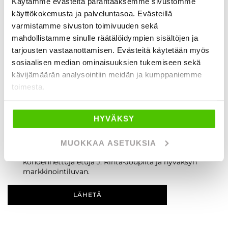
Käytämme evästeitä parantaaksemme sivustomme
käyttökokemusta ja palveluntasoa. Evästeillä
varmistamme sivuston toimivuuden sekä
mahdollistamme sinulle räätälöidympien sisältöjen ja
tarjousten vastaanottamisen. Evästeitä käytetään myös
sosiaalisen median ominaisuuksien tukemiseen sekä
kävijämäärän analysointiin meidän ja kumppaniemme
toimesta.
Lisätietoja rekisteristä ja tietojen käytöstä saat
tietosuojaselosteestamme
.
HYVÄKSY
Olen tutustunut tietosuojaselosteeseen ja hyväksyn,
että tietojani säilytetään ja käytetään sen mukaisesti.
MUOKKAA ASETUKSIA
Haluan saada minua kiinnostavia tarjouksia ja
kohdennettuja etuja J. Rinta-Joupilta ja hyväksyn
markkinointiluvan.
LÄHETÄ