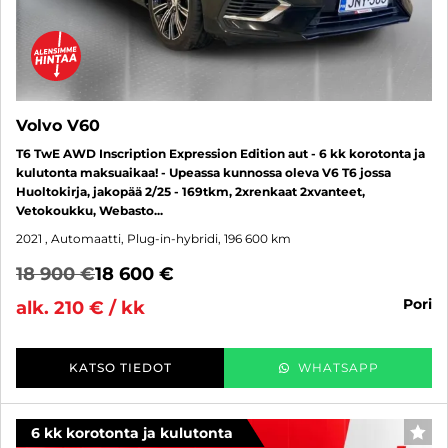
Volvo V60
T6 TwE AWD Inscription Expression Edition aut - 6 kk korotonta ja
kulutonta maksuaikaa! - Upeassa kunnossa oleva V6 T6 jossa
Huoltokirja, jakopää 2/25 - 169tkm, 2xrenkaat 2xvanteet,
Vetokoukku, Webasto...
2021
, Automaatti, Plug-in-hybridi, 196 600 km
18 900 €
18 600 €
pori
alk. 210 € / kk
KATSO TIEDOT
WHATSAPP
6 kk korotonta ja kulutonta
SUO