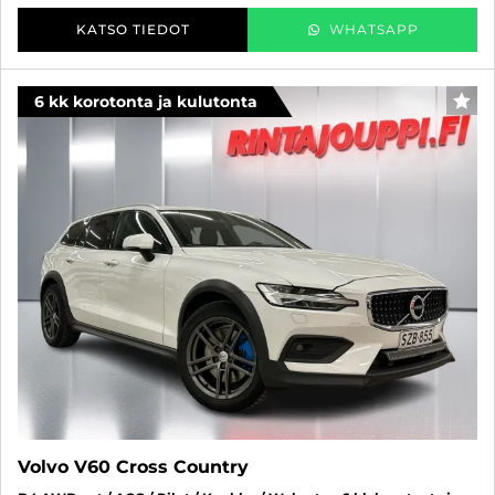
KATSO TIEDOT
WHATSAPP
6 kk korotonta ja kulutonta
SUO
Volvo V60 Cross Country