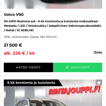
Volvo V90
D5 AWD Business aut - 6 kk korotonta ja kulutonta maksuaikaa! -
Webasto / LED / Vetokoukku / Adaptiivinen Vakionopeudensäädin
/ Nahat / EI ADBLUE!
2016
, Automaatti, Diesel, 264 000 km
21 500 €
oulu
alk. 226 € / kk
KATSO TIEDOT
WHATSAPP
6 kk korotonta ja kulutonta
SUO