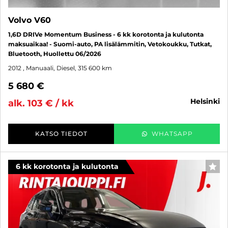
Volvo V60
1,6D DRIVe Momentum Business - 6 kk korotonta ja kulutonta
maksuaikaa! - Suomi-auto, PA lisälämmitin, Vetokoukku, Tutkat,
Bluetooth, Huollettu 06/2026
2012
, Manuaali, Diesel, 315 600 km
5 680 €
helsinki
alk. 103 € / kk
KATSO TIEDOT
WHATSAPP
6 kk korotonta ja kulutonta
SUO