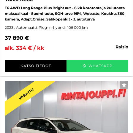
T6 AWD Long Range Plus Bright aut - 6 kk korotonta ja kulutonta
maksuaikaa! - Suomi-auto, SOH-arvo 95%, Webasto, Koukku, 360
kamera, Adapt.Cruise, Sähköpenkit - J. autoturva
2023
, Automaatti, Plug-in-hybridi, 106 000 km
37 890 €
raisio
alk. 334 € / kk
KATSO TIEDOT
WHATSAPP
SUO
VARATTU