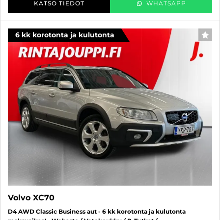
KATSO TIEDOT
WHATSAPP
6 kk korotonta ja kulutonta
SUO
Volvo XC70
D4 AWD Classic Business aut - 6 kk korotonta ja kulutonta