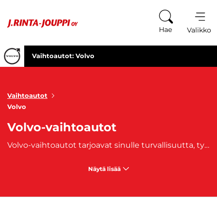
Siirry sisältöön
Hae
Valikko
Vaihtoautot: Volvo
Vaihtoautot
Volvo
Volvo-vaihtoautot
Volvo-vaihtoautot tarjoavat sinulle turvallisuutta, tyylikkyyttä ja luotettavuutta. J. Rinta-Joupin vaihtoautojenvalikoimasta löydät laajan kattauksen erilaisia Volvo-vaihtoautoja. Volvoille tyypillisiä piireiteitä ovat huippuluokan turvallisuusominaisuudet ja laadukas suunnittelu. Volvo-vaihtaoutojen valikoimasta löytyy farmarit, maasturit ja sedanit. Volvo on ansainnut mainetta huippuluokan turvallisuudesta, mutta Volvo on panostanut myös laadukkaisiin materiaaleihin, hallittuun muotoiluun sekä mielenkiintoisiin yksityiskohtiin. Volvo on myös nykyisin tunnettu hybridiautojen valmistaja. J. Rinta-Joupin Volvo-vaihtoautojen valikoimasta löydät varmasti itsellesi sopivan käytetyn Volvon.
Näytä lisää