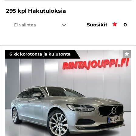
295
kpl
Hakutuloksia
Suosikit
Suos
0
Ei valintaa
6 kk korotonta ja kulutonta
SUO