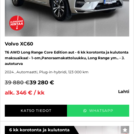
Volvo XC60
T6 AWD Long Range Core Edition aut - 6 kk korotonta ja kulutonta
maksuaikaa! - 1-om,Panoraamakattoluukku, Long Range ym.. - J.
autoturva
2024
, Automaatti, Plug-in-hybridi, 123 000 km
39 880 €
39 280 €
lahti
alk. 346 € / kk
KATSO TIEDOT
WHATSAPP
6 kk korotonta ja kulutonta
SUO