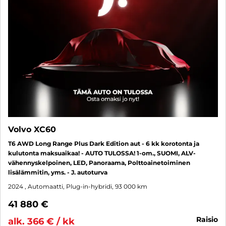
Volvo XC60
T6 AWD Long Range Plus Dark Edition aut - 6 kk korotonta ja
kulutonta maksuaikaa! - AUTO TULOSSA! 1-om., SUOMI, ALV-
vähennyskelpoinen, LED, Panoraama, Polttoainetoiminen
lisälämmitin, yms. - J. autoturva
2024
, Automaatti, Plug-in-hybridi, 93 000 km
41 880 €
raisio
alk. 366 € / kk