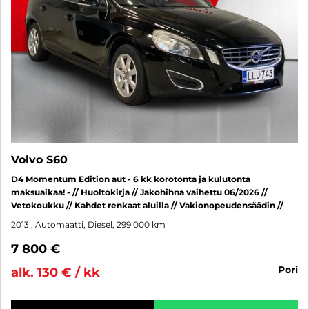
Volvo S60
D4 Momentum Edition aut - 6 kk korotonta ja kulutonta
maksuaikaa! - // Huoltokirja // Jakohihna vaihettu 06/2026 //
Vetokoukku // Kahdet renkaat aluilla // Vakionopeudensäädin //
2013
, Automaatti, Diesel, 299 000 km
7 800 €
pori
alk. 130 € / kk