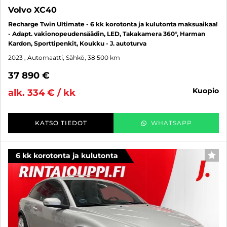
Volvo XC40
Recharge Twin Ultimate - 6 kk korotonta ja kulutonta maksuaikaa!
- Adapt. vakionopeudensäädin, LED, Takakamera 360°, Harman
Kardon, Sporttipenkit, Koukku - J. autoturva
2023
, Automaatti, Sähkö, 38 500 km
37 890 €
kuopio
alk. 334 € / kk
KATSO TIEDOT
WHATSAPP
6 kk korotonta ja kulutonta
SUO