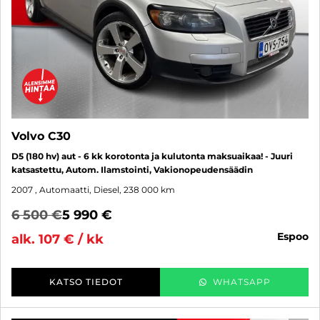
Volvo C30
D5 (180 hv) aut - 6 kk korotonta ja kulutonta maksuaikaa! - Juuri
katsastettu, Autom. Ilamstointi, Vakionopeudensäädin
2007
, Automaatti, Diesel, 238 000 km
6 500 €
5 990 €
espoo
alk. 107 € / kk
KATSO TIEDOT
WHATSAPP