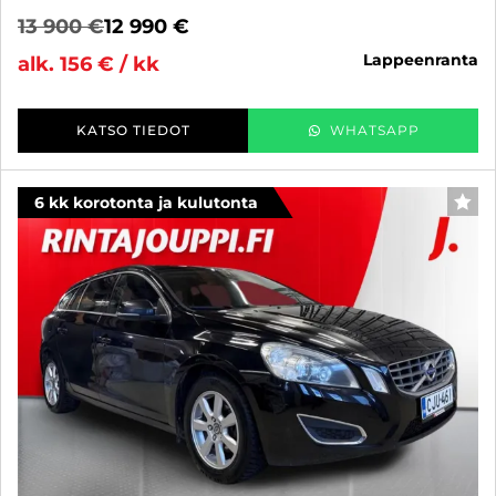
13 900 €
12 990 €
lappeenranta
alk. 156 € / kk
KATSO TIEDOT
WHATSAPP
6 kk korotonta ja kulutonta
SUO