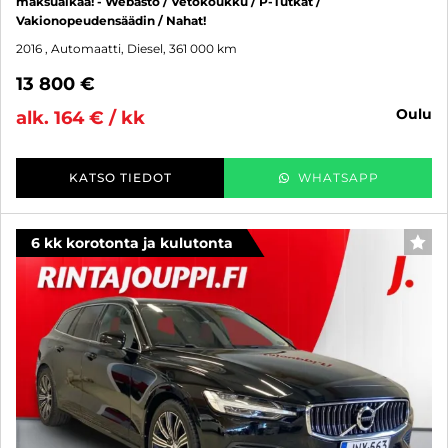
maksuaikaa! - Webasto / Vetokoukku / P-Tutkat /
Vakionopeudensäädin / Nahat!
2016
, Automaatti, Diesel, 361 000 km
13 800 €
oulu
alk. 164 € / kk
KATSO TIEDOT
WHATSAPP
6 kk korotonta ja kulutonta
SUO