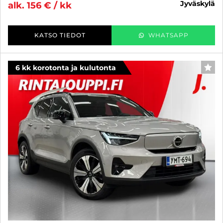
jyväskylä
alk. 156 € / kk
KATSO TIEDOT
WHATSAPP
6 kk korotonta ja kulutonta
SUO