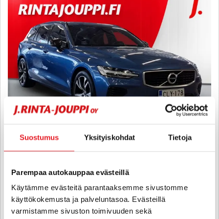
Suostumus
Yksityiskohdat
Tietoja
Volvo V60
T8 AWD R-Design aut - 6 kk korotonta ja kulutonta maksuaikaa! -
Parempaa autokauppaa evästeillä
** Bursting Blue / Muistipenkki / Harman-Kardon / Panorama /
Käytämme evästeitä parantaaksemme sivustomme
Peruutuskamera / Navi / Adapt.vak **
käyttökokemusta ja palveluntasoa. Evästeillä
2019
, Automaatti, Plug-in-hybridi, 130 000 km
varmistamme sivuston toimivuuden sekä
22 900 €