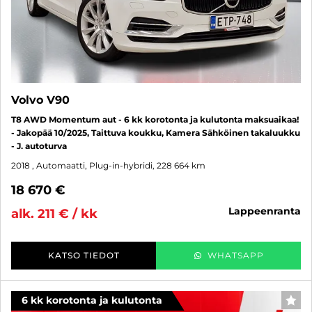
Volvo V90
T8 AWD Momentum aut - 6 kk korotonta ja kulutonta maksuaikaa!
- Jakopää 10/2025, Taittuva koukku, Kamera Sähköinen takaluukku
- J. autoturva
2018
, Automaatti, Plug-in-hybridi, 228 664 km
18 670 €
lappeenranta
alk. 211 € / kk
KATSO TIEDOT
WHATSAPP
6 kk korotonta ja kulutonta
SUO