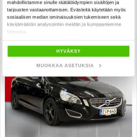
mahdollistamme sinulle räätälöidympien sisältöjen ja
oulu
alk. 239 € / kk
tarjousten vastaanottamisen. Evästeitä käytetään myös
sosiaalisen median ominaisuuksien tukemiseen sekä
kävijämäärän analysointiin meidän ja kumppaniemme
KATSO TIEDOT
WHATSAPP
toimesta.
6 kk korotonta ja kulutonta
SUO
HYVÄKSY
MUOKKAA ASETUKSIA