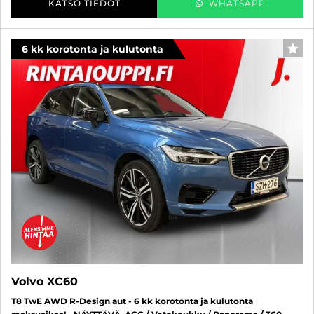
KATSO TIEDOT
WHATSAPP
6 kk korotonta ja kulutonta
SUO
Volvo XC60
T8 TwE AWD R-Design aut - 6 kk korotonta ja kulutonta