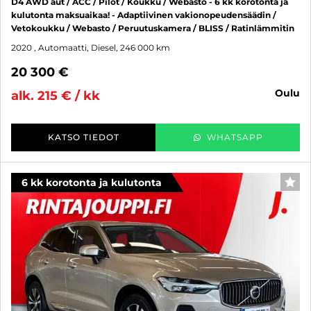
D4 AWD aut / ACC / Pilot / Koukku / Webasto - 6 kk korotonta ja
kulutonta maksuaikaa! - Adaptiivinen vakionopeudensäädin /
Vetokoukku / Webasto / Peruutuskamera / BLISS / Ratinlämmitin
2020
, Automaatti, Diesel, 246 000 km
20 300 €
oulu
alk. 215 € / kk
KATSO TIEDOT
WHATSAPP
6 kk korotonta ja kulutonta
SUO