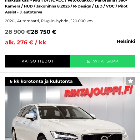
maksuaikaa! - NÄYTTÄVÄ, ACC / Vetokoukku / Panorama / 360-
Kamera / HUD / Jakohihna 8.2025 / R-Design / LED / VOC / Pilot
Assist - J. autoturva
2020
, Automaatti, Plug-in-hybridi, 120 000 km
28 900 €
28 750 €
helsinki
alk. 276 € / kk
KATSO TIEDOT
WHATSAPP
6 kk korotonta ja kulutonta
SUO