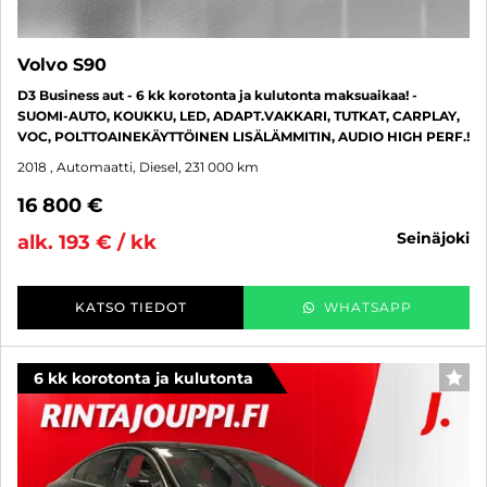
Volvo S90
D3 Business aut - 6 kk korotonta ja kulutonta maksuaikaa! -
SUOMI-AUTO, KOUKKU, LED, ADAPT.VAKKARI, TUTKAT, CARPLAY,
VOC, POLTTOAINEKÄYTTÖINEN LISÄLÄMMITIN, AUDIO HIGH PERF.!
2018
, Automaatti, Diesel, 231 000 km
16 800 €
seinäjoki
alk. 193 € / kk
KATSO TIEDOT
WHATSAPP
6 kk korotonta ja kulutonta
SUO