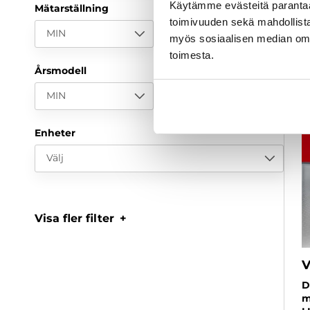
Käytämme evästeitä paranta
Mätarställning
toimivuuden sekä mahdollista
MIN
MAX
myös sosiaalisen median om
toimesta.
Årsmodell
MIN
MAX
Enheter
Välj
Visa fler filter
V
D
m