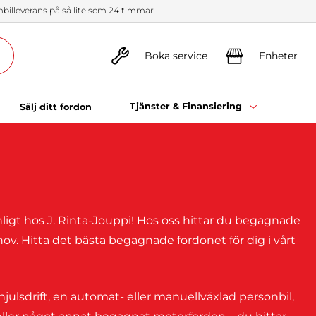
illeverans på så lite som 24 timmar
Boka service
Enheter
Tjänster & Finansiering
Sälj ditt fordon
igt hos J. Rinta-Jouppi! Hos oss hittar du begagnade
hov. Hitta det bästa begagnade fordonet för dig i vårt
hjulsdrift, en automat- eller manuellväxlad personbil,