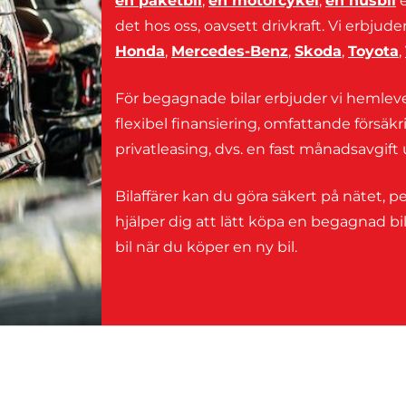
en paketbil
,
en motorcykel
,
en husbil
e
det hos oss, oavsett drivkraft. Vi erbju
Honda
,
Mercedes-Benz
,
Skoda
,
Toyota
,
För begagnade bilar erbjuder vi hemleve
flexibel finansiering, omfattande försä
privatleasing, dvs. en fast månadsavgif
Bilaffärer kan du göra säkert på nätet, pe
hjälper dig att lätt köpa en begagnad bi
bil när du köper en ny bil.