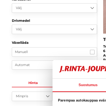
Välj
Drivmedel
Välj
T
Växellåda
T
6
Manuell
A
P
L
Automat
2
1
Hinta
KK-erä
Suostumus
f
Minpris
Pris max
Parempaa autokauppaa eväst