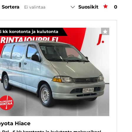
Sortera
Suosikit
Favorit
0
Ei valintaa
6 kk korotonta ja kulutonta
FAVORITER
oyota Hiace