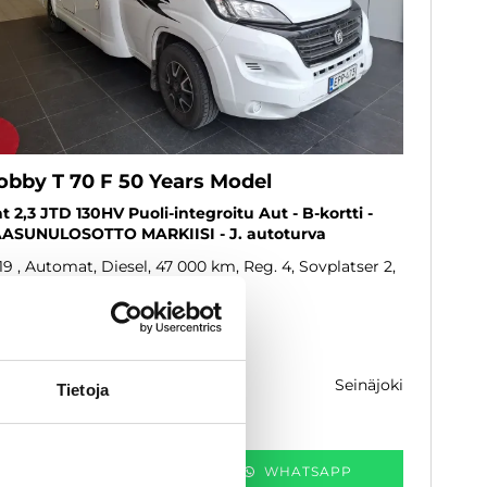
obby T 70 F 50 Years Model
at 2,3 JTD 130HV Puoli-integroitu Aut - B-kortti -
ASUNULOSOTTO MARKIISI - J. autoturva
19
, Automat, Diesel, 47 000 km, Reg. 4, Sovplatser 2
ytetty
9 800 €
seinäjoki
ån 511 € / kk
Tietoja
KATSO TIEDOT
WHATSAPP