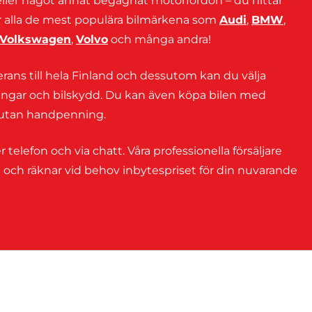
ller något annat begagnat motorfordon – du hittar
der alla de mest populära bilmärkena som
Audi
,
BMW
,
Volkswagen
,
Volvo
och många andra!
rans till hela Finland och dessutom kan du välja
kringar och bilskydd. Du kan även köpa bilen med
t utan handpenning.
r telefon och via chatt. Våra professionella försäljare
l och räknar vid behov inbytespriset för din nuvarande