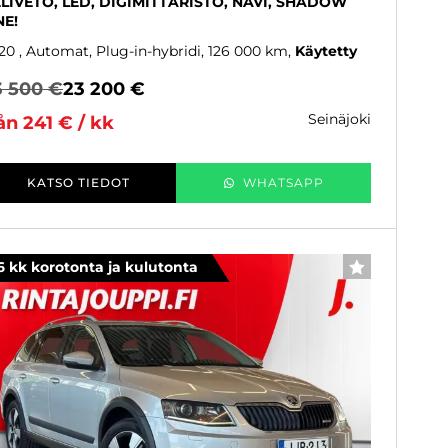
LIVETO, LED, DIGIMITTARISTO, NAVI, SHADOW
NE!
20
, Automat, Plug-in-hybridi, 126 000 km
Käytetty
3 500 €
23 200 €
seinäjoki
ån 241 € / kk
KATSO TIEDOT
WHATSAPP
6 kk korotonta ja kulutonta
FAVORITER