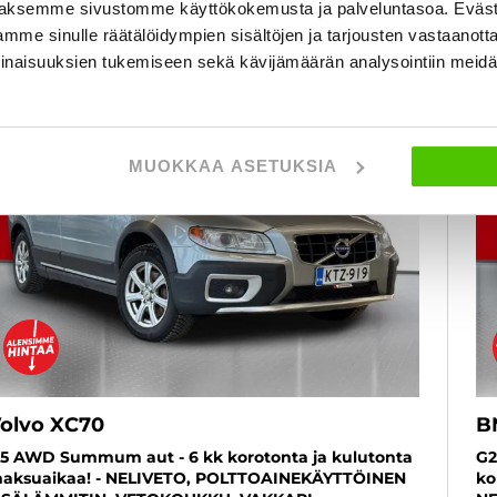
aksemme sivustomme käyttökokemusta ja palveluntasoa. Eväst
mme sinulle räätälöidympien sisältöjen ja tarjousten vastaanott
inaisuuksien tukemiseen sekä kävijämäärän analysointiin mei
6 kk korotonta ja kulutonta
FAVORITER
MUOKKAA ASETUKSIA
olvo XC70
B
5 AWD Summum aut - 6 kk korotonta ja kulutonta
G2
aksuaikaa! - NELIVETO, POLTTOAINEKÄYTTÖINEN
ko