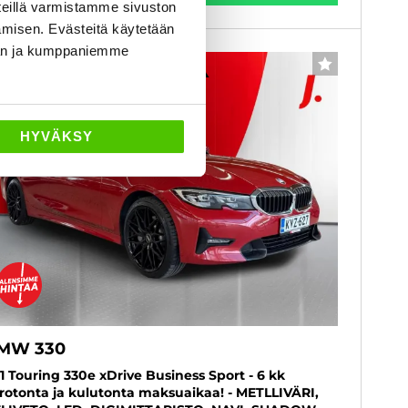
eillä varmistamme sivuston
amisen. Evästeitä käytetään
dän ja kumppaniemme
6 kk korotonta ja kulutonta
FAVORITER
HYVÄKSY
MW 330
1 Touring 330e xDrive Business Sport - 6 kk
rotonta ja kulutonta maksuaikaa! - METLLIVÄRI,