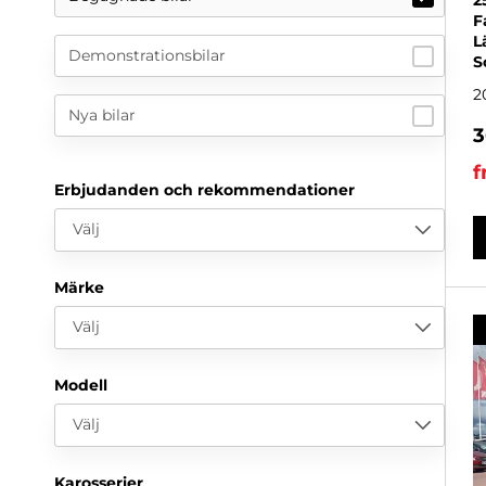
2
F
L
Demonstrationsbilar
S
2
Nya bilar
3
f
Erbjudanden och rekommendationer
Välj
Märke
Välj
Modell
Välj
Karosserier