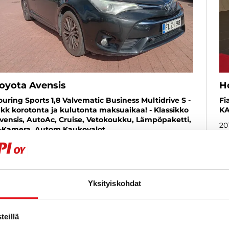
oyota Avensis
H
ouring Sports 1,8 Valvematic Business Multidrive S -
Fi
 kk korotonta ja kulutonta maksuaikaa! - Klassikko
KA
vensis, AutoAc, Cruise, Vetokoukku, Lämpöpaketti,
20
-Kamera, Autom.Kaukovalot,
Kä
iikennemerk.Tunnistus - J. autoturva
015
, Automat, Bensin, 225 000 km
Käytetty
5
3 880 €
fr
Yksityiskohdat
raisio
rån 165 € / kk
eillä
KATSO TIEDOT
WHATSAPP