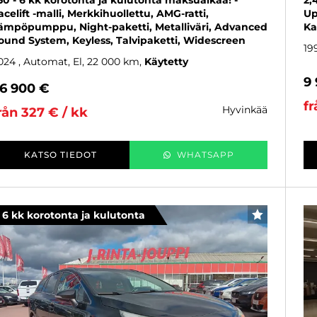
50 - 6 kk korotonta ja kulutonta maksuaikaa! -
2,
acelift -malli, Merkkihuollettu, AMG-ratti,
Up
ämpöpumppu, Night-paketti, Metalliväri, Advanced
Ka
ound System, Keyless, Talvipaketti, Widescreen
19
024
, Automat, El, 22 000 km
Käytetty
9
6 900 €
fr
hyvinkää
rån 327 € / kk
KATSO TIEDOT
WHATSAPP
6 kk korotonta ja kulutonta
FAVORITER