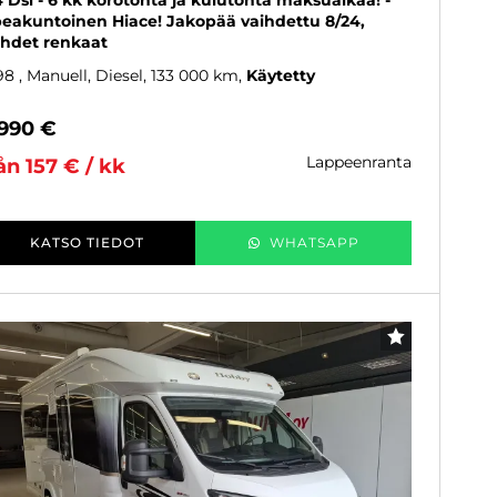
4 Dsl - 6 kk korotonta ja kulutonta maksuaikaa! -
eakuntoinen Hiace! Jakopää vaihdettu 8/24,
hdet renkaat
98
, Manuell, Diesel, 133 000 km
Käytetty
 990 €
lappeenranta
ån 157 € / kk
KATSO TIEDOT
WHATSAPP
FAVORITER