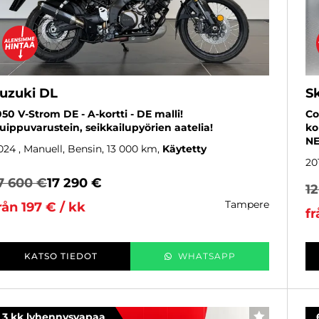
uzuki DL
S
050 V-Strom DE - A-kortti - DE malli!
Co
uippuvarustein, seikkailupyörien aatelia!
ko
NE
024
, Manuell, Bensin, 13 000 km
Käytetty
20
7 600 €
17 290 €
1
tampere
rån 197 € / kk
fr
KATSO TIEDOT
WHATSAPP
3 kk lyhennysvapaa