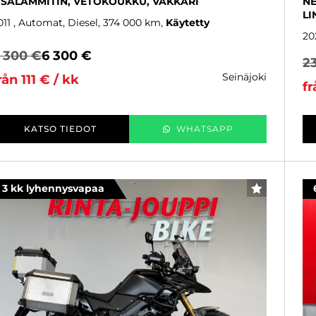
ISÄLÄMMITIN, VETOKOUKKU, VAKKARI
NE
LI
011
, Automat, Diesel, 374 000 km
Käytetty
20
 300 €
6 300 €
2
seinäjoki
rån 111 € / kk
fr
KATSO TIEDOT
WHATSAPP
3 kk lyhennysvapaa
FAVORITER