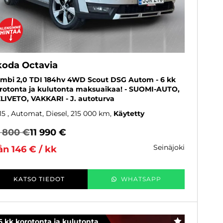
koda Octavia
mbi 2,0 TDI 184hv 4WD Scout DSG Autom - 6 kk
rotonta ja kulutonta maksuaikaa! - SUOMI-AUTO,
LIVETO, VAKKARI - J. autoturva
15
, Automat, Diesel, 215 000 km
Käytetty
2 800 €
11 990 €
seinäjoki
ån 146 € / kk
KATSO TIEDOT
WHATSAPP
6 kk korotonta ja kulutonta