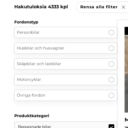
Hakutuloksia
4333
kpl
Rensa alla filter
T
Fordonstyp
Personbilar
Husbilar och husvagnar
Skåpbilar och lastbilar
Motorcyklar
Övriga fordon
Produktkategori
M
Begagnade bilar