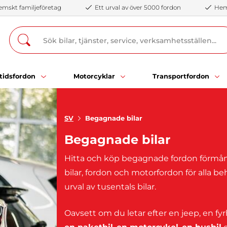
emskt familjeföretag
Ett urval av över 5000 fordon
Hemb
itidsfordon
Motorcyklar
Transportfordon
SV
Begagnade bilar
Begagnade bilar
Hitta och köp begagnade fordon förmånl
bilar, fordon och motorfordon för alla be
urval av tusentals bilar.
Oavsett om du letar efter en jeep, en fyr