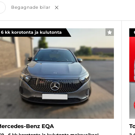
Begagnade bilar
a bort val
Ta bort val
6 kk korotonta ja kulutonta
FAVORITER
ercedes-Benz EQA
T