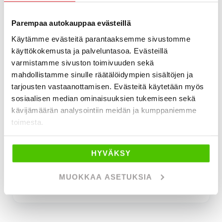
Parempaa autokauppaa evästeillä
Käytämme evästeitä parantaaksemme sivustomme
käyttökokemusta ja palveluntasoa. Evästeillä
varmistamme sivuston toimivuuden sekä
mahdollistamme sinulle räätälöidympien sisältöjen ja
Tätä mieltä asiakkaat ovat J. Rinta-
tarjousten vastaanottamisen. Evästeitä käytetään myös
Joupista
sosiaalisen median ominaisuuksien tukemiseen sekä
kävijämäärän analysointiin meidän ja kumppaniemme
toimesta.
2 days ago
Bra bilaffär och betjäning på SVENSKA!
HYVÄKSY
MUOKKAA ASETUKSIA
Ulf Hellman
Page 1 of 60