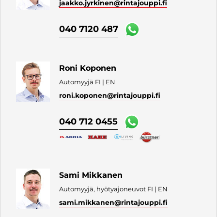
jaakko.jyrkinen
@rintajouppi.fi
040 7120 487
Roni Koponen
Automyyjä FI | EN
roni.koponen
@rintajouppi.fi
040 712 0455
Sami Mikkanen
Automyyjä, hyötyajoneuvot FI | EN
sami.mikkanen
@rintajouppi.fi