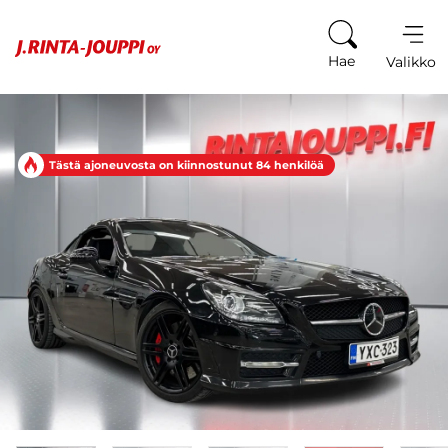
Siirry sisältöön
Hae
Valikko
Tästä ajoneuvosta on kiinnostunut 84 henkilöä