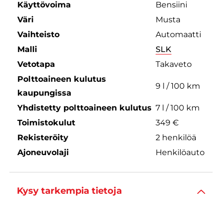
Käyttövoima
Bensiini
Väri
Musta
Vaihteisto
Automaatti
Malli
SLK
Vetotapa
Takaveto
Polttoaineen kulutus
9 l / 100 km
kaupungissa
Yhdistetty polttoaineen kulutus
7 l / 100 km
Toimistokulut
349 €
Rekisteröity
2 henkilöä
Ajoneuvolaji
Henkilöauto
Kysy tarkempia tietoja