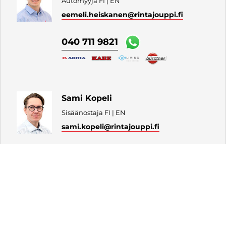
Automyyjä FI | EN
eemeli.heiskanen
@rintajouppi.fi
040 711 9821
Sami Kopeli
Sisäänostaja FI | EN
sami.kopeli
@rintajouppi.fi
040 711 9898
Elias Ojala
Sisäänostaja
elias.ojala
@rintajouppi.fi