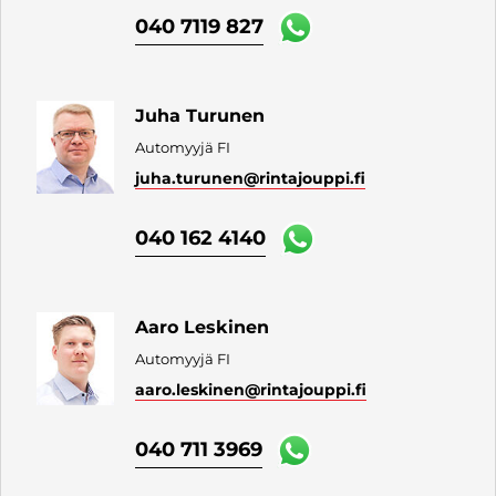
040 7119 827
Juha Turunen
Automyyjä FI
juha.turunen
@rintajouppi.fi
040 162 4140
Aaro Leskinen
Automyyjä FI
aaro.leskinen
@rintajouppi.fi
040 711 3969