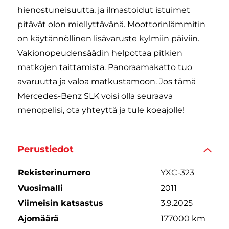
hienostuneisuutta, ja ilmastoidut istuimet
pitävät olon miellyttävänä. Moottorinlämmitin
on käytännöllinen lisävaruste kylmiin päiviin.
Vakionopeudensäädin helpottaa pitkien
matkojen taittamista. Panoraamakatto tuo
avaruutta ja valoa matkustamoon. Jos tämä
Mercedes-Benz SLK voisi olla seuraava
menopelisi, ota yhteyttä ja tule koeajolle!
Perustiedot
Rekisterinumero
YXC-323
Vuosimalli
2011
Viimeisin katsastus
3.9.2025
Ajomäärä
177000 km