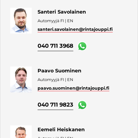
Santeri Savolainen
Automyyjä FI | EN
santeri.savolainen
@rintajouppi.fi
040 711 3968
Paavo Suominen
Automyyjä FI | EN
paavo.suominen
@rintajouppi.fi
040 711 9823
Eemeli Heiskanen