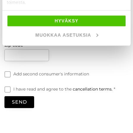
toimesta.
City/town
HYVÄKSY
MUOKKAA ASETUKSIA
Zip code
Add second consumer's information
I have read and agree to the
cancellation terms.