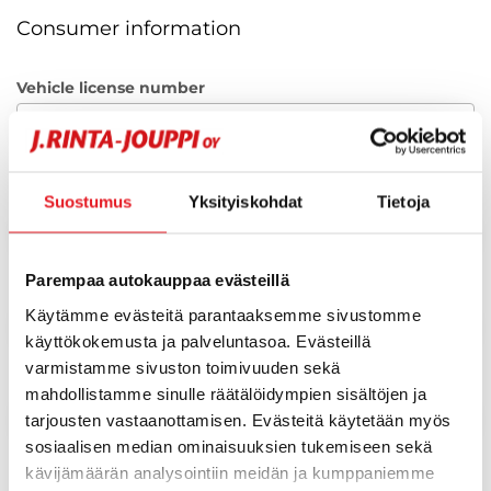
Consumer information
Vehicle license number
First name
Suostumus
Yksityiskohdat
Tietoja
Parempaa autokauppaa evästeillä
Surname
Käytämme evästeitä parantaaksemme sivustomme
käyttökokemusta ja palveluntasoa. Evästeillä
varmistamme sivuston toimivuuden sekä
Telephone
mahdollistamme sinulle räätälöidympien sisältöjen ja
tarjousten vastaanottamisen. Evästeitä käytetään myös
sosiaalisen median ominaisuuksien tukemiseen sekä
kävijämäärän analysointiin meidän ja kumppaniemme
Email (optional)