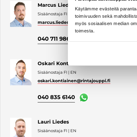
Marcus Liedes
Käytämme evästeitä paranta
Sisäänostaja FI | EN
toimivuuden sekä mahdollista
marcus.liedes
@rintajouppi.fi
myös sosiaalisen median om
toimesta.
040 711 9868
Oskari Kontiainen
Sisäänostaja FI | EN
oskari.kontiainen
@rintajouppi.fi
040 835 6140
Lauri Liedes
Sisäänostaja FI | EN