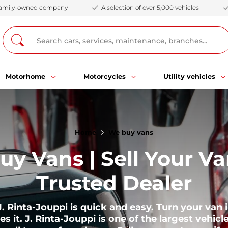
 family-owned company
A selection of over 5,000 vehicles
Motorhome
Motorcycles
Utility vehicles
Home
We buy vans
y Vans | Sell Your Va
Trusted Dealer
 J. Rinta-Jouppi is quick and easy. Turn your van
res it. J. Rinta-Jouppi is one of the largest vehicl