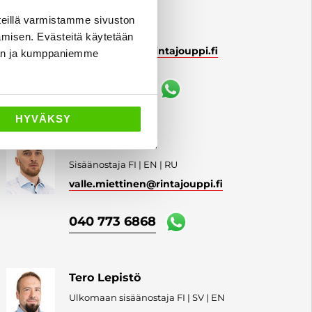
Kalle Varjonen
eillä varmistamme sivuston
Sisäänostaja FI | EN
amisen. Evästeitä käytetään
kalle.varjonen
@rintajouppi.fi
dän ja kumppaniemme
040 711 9843
HYVÄKSY
Valle Miettinen
Sisäänostaja FI | EN | RU
valle.miettinen
@rintajouppi.fi
040 773 6868
Tero Lepistö
Ulkomaan sisäänostaja FI | SV | EN