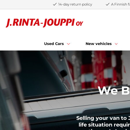
Skip to content
14-day return policy
A Finnish
Used Cars
New vehicles
We Bu
Selling your van to
life situation requi