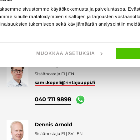
Matti Ropponen
aksemme sivustomme käyttökokemusta ja palveluntasoa. Eväst
Sisäänostaja FI | EN
mme sinulle räätälöidympien sisältöjen ja tarjousten vastaanott
matti.ropponen
@rintajouppi.fi
inaisuuksien tukemiseen sekä kävijämäärän analysointiin mei
040 711 9867
MUOKKAA ASETUKSIA
Sami Kopeli
Sisäänostaja FI | EN
sami.kopeli
@rintajouppi.fi
040 711 9898
Dennis Arnold
Sisäänostaja FI | SV | EN