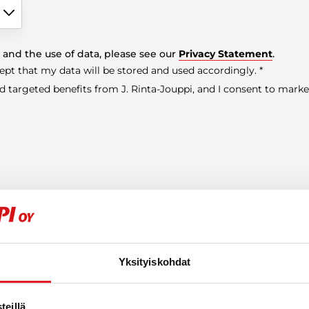
 and the use of data, please see our
Privacy Statement
.
cept that my data will be stored and used accordingly.
nd targeted benefits from J. Rinta-Jouppi, and I consent to marke
Yksityiskohdat
Ostotoiminnan yhteyshenkilöt:
eillä