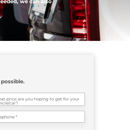
 needed, we can also
 possible.
at price are you hoping to get for your
hicle/car?
lephone