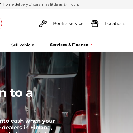
Home delivery of cars in as little as 24 hours
Book a service
Locations
Services & Finance
Sell vehicle
n to a
 into cash when your
e dealers in Finland,