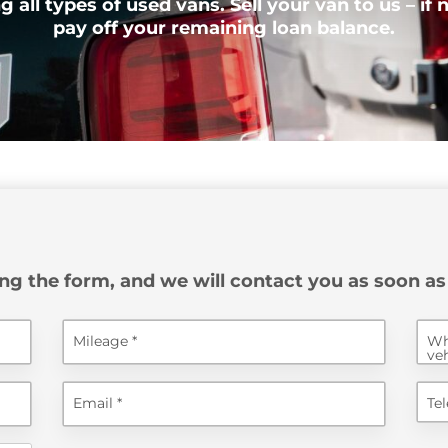
 all types of used vans. Sell your van to us – if
pay off your remaining loan balance.
ing the form, and we will contact you as soon as
Mileage
Wh
ve
Email
Te