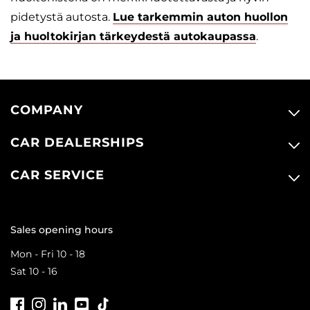
pidetystä autosta.
Lue tarkemmin auton huollon
ja huoltokirjan tärkeydestä autokaupassa
.
COMPANY
CAR DEALERSHIPS
CAR SERVICE
Sales opening hours
Mon - Fri 10 - 18
Sat 10 - 16
Facebook
Instagram
LinkedIn
Youtube
Tiktok