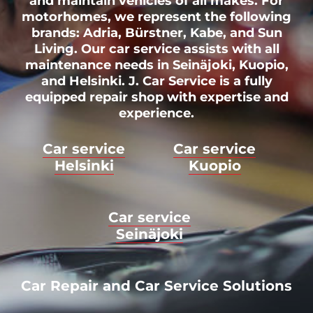
and maintain vehicles of all makes. For
motorhomes, we represent the following
brands: Adria, Bürstner, Kabe, and Sun
Living. Our car service assists with all
maintenance needs in Seinäjoki, Kuopio,
and Helsinki. J. Car Service is a fully
equipped repair shop with expertise and
experience.
Car service
Car service
Helsinki
Kuopio
Car service
Seinäjoki
Car Repair and Car Service Solutions