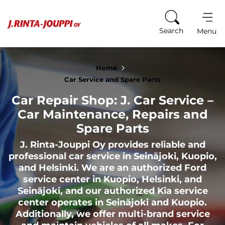
Skip to content
Search
Menu
Home
Car Service and Spare Parts
Car Repair Shop: J. Car Service –
Car Maintenance, Repairs and
Spare Parts
J. Rinta-Jouppi Oy provides reliable and
professional car service in Seinäjoki, Kuopio,
and Helsinki. We are an authorized Ford
service center in Kuopio, Helsinki, and
Seinäjoki, and our authorized Kia service
center operates in Seinäjoki and Kuopio.
Additionally, we offer multi-brand service