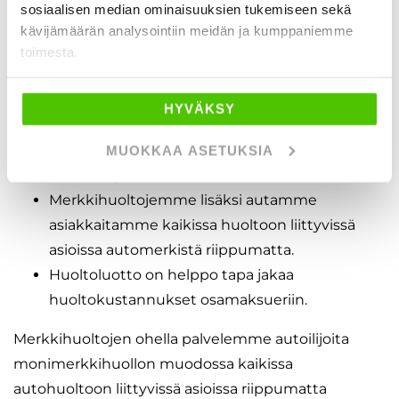
erikoistuneet
Kia-huoltoihin
pitkän
sosiaalisen median ominaisuuksien tukemiseen sekä
merkkihuoltohistoriamme ansiosta.
kävijämäärän analysointiin meidän ja kumppaniemme
toimesta.
Matkailuajoneuvoista edustamme
Adria
,
Bürstner
ja
Kabe
-matkailuajoneuvoja.
HYVÄKSY
Korikorjaamoissamme onnistuvat kaikki
korinkorjauksiin liittyvät korjaus- ja
MUOKKAA ASETUKSIA
maalaustyöt.
Merkkihuoltojemme lisäksi autamme
asiakkaitamme kaikissa huoltoon liittyvissä
asioissa automerkistä riippumatta.
Huoltoluotto on helppo tapa jakaa
huoltokustannukset osamaksueriin.
Merkkihuoltojen ohella palvelemme autoilijoita
monimerkkihuollon muodossa kaikissa
autohuoltoon liittyvissä asioissa riippumatta