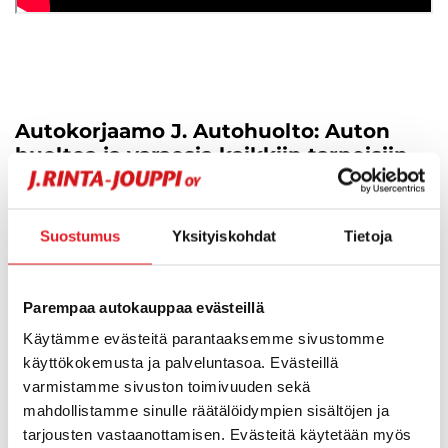
Autokorjaamo J. Autohuolto: Auton
huoltoa ja varaosia kaikkiin tarpeisiin
J. Rinta-Jouppi Oy palvelee monenlaisissa
autohuoltoon liittyvissä tarpeissa. Nykyaikaisesti
Suostumus
Yksityiskohdat
Tietoja
varustellut autokorjaamomme ja asiantunteva
henkilökuntamme takaavat laadukkaan
Parempaa autokauppaa evästeillä
lopputuloksen. Henkilöautoissa olemme
Käytämme evästeitä parantaaksemme sivustomme
valtuutettu
Ford-merkkihuolto
Kuopiossa,
käyttökokemusta ja palveluntasoa. Evästeillä
Seinäjoella ja Helsingissä.
Kia-merkkihuoltomme
varmistamme sivuston toimivuuden sekä
ovat Kuopiossa ja Seinäjoella. Lisäksi Helsingin
mahdollistamme sinulle räätälöidympien sisältöjen ja
toimipisteessä olemme monimerkkihuollossa
tarjousten vastaanottamisen. Evästeitä käytetään myös