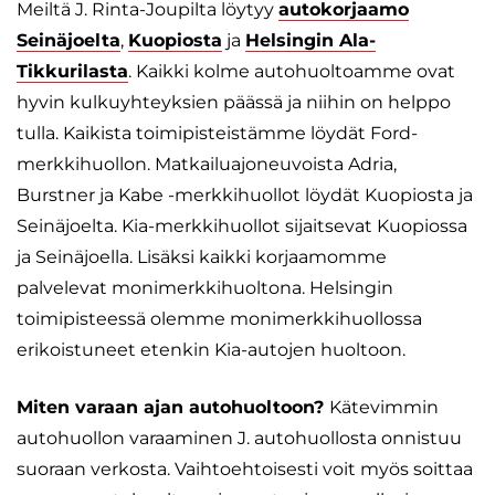
Meiltä J. Rinta-Joupilta löytyy
autokorjaamo
Seinäjoelta
,
Kuopiosta
ja
Helsingin Ala-
Tikkurilasta
. Kaikki kolme autohuoltoamme ovat
hyvin kulkuyhteyksien päässä ja niihin on helppo
tulla. Kaikista toimipisteistämme löydät Ford-
merkkihuollon. Matkailuajoneuvoista Adria,
Burstner ja Kabe -merkkihuollot löydät Kuopiosta ja
Seinäjoelta. Kia-merkkihuollot sijaitsevat Kuopiossa
ja Seinäjoella. Lisäksi kaikki korjaamomme
palvelevat monimerkkihuoltona. Helsingin
toimipisteessä olemme monimerkkihuollossa
erikoistuneet etenkin Kia-autojen huoltoon.
Miten varaan ajan autohuoltoon?
Kätevimmin
autohuollon varaaminen J. autohuollosta onnistuu
suoraan verkosta. Vaihtoehtoisesti voit myös soittaa