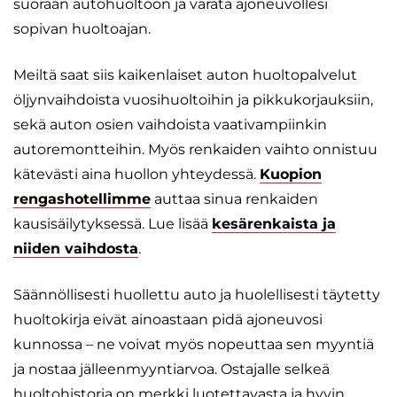
suoraan autohuoltoon ja varata ajoneuvollesi
sopivan huoltoajan.
Meiltä saat siis kaikenlaiset auton huoltopalvelut
öljynvaihdoista vuosihuoltoihin ja pikkukorjauksiin,
sekä auton osien vaihdoista vaativampiinkin
autoremontteihin. Myös renkaiden vaihto onnistuu
kätevästi aina huollon yhteydessä.
Kuopion
rengashotellimme
auttaa sinua renkaiden
kausisäilytyksessä. Lue lisää
kesärenkaista ja
niiden vaihdosta
.
Säännöllisesti huollettu auto ja huolellisesti täytetty
huoltokirja eivät ainoastaan pidä ajoneuvosi
kunnossa – ne voivat myös nopeuttaa sen myyntiä
ja nostaa jälleenmyyntiarvoa. Ostajalle selkeä
huoltohistoria on merkki luotettavasta ja hyvin