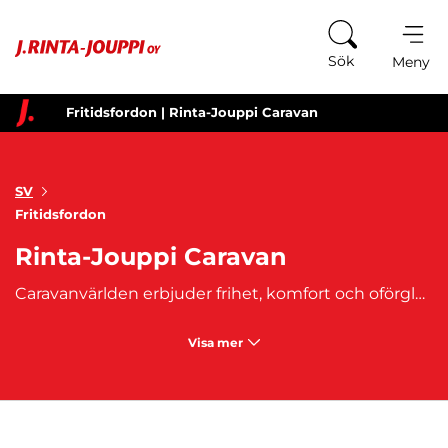
Hoppa till innehåll
Sök
Meny
Fritidsfordon | Rinta-Jouppi Caravan
SV
Fritidsfordon
Rinta-Jouppi Caravan
Caravanvärlden erbjuder frihet, komfort och oförglömliga reseupplevelser. Oavsett om det gäller en campervan, husbil eller husvagn gör rätt val resan smidig och njutbar. Med en caravan reser du utan tidtabellspress – hemmet följer med vart vägen än leder.
Visa mer