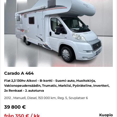
Carado A 464
Fiat 2,3 130hv Alkovi - B-kortti - Suomi-auto, Huoltokirja,
Vakionopeudensäädin, Trumatic, Markiisi, Pyöräteline, Invertteri,
2x Renkaat - J. autoturva
2012
, Manuell, Diesel, 153 000 km, Reg. 5, Sovplatser 6
39 800 €
kuopio
från 350 € / kk