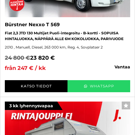
Bürstner Nexxo T 569
Fiat 2,3 JTD 130 Multijet Puoli-integroitu - B-kortti - SOPUISA
HINTALUOKKA, NÄPPÄRÄ ALLE 6M KOKOLUOKKA, PARIVUODE
2010
, Manuell, Diesel, 263 000 km, Reg. 4, Sovplatser 2
24 800 €
23 820 €
vantaa
från 247 € / kk
KATSO TIEDOT
WHATSAPP
3 kk lyhennysvapaa
FAV