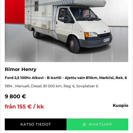
Rimor Henry
Ford 2,5 100hv Alkovi - B-kortti - Ajettu vain 81tkm, Markiisi, Rek. 6
1994
, Manuell, Diesel, 81 000 km, Reg. 6, Sovplatser 6
9 800 €
kuopio
från 155 € / kk
KATSO TIEDOT
WHATSAPP