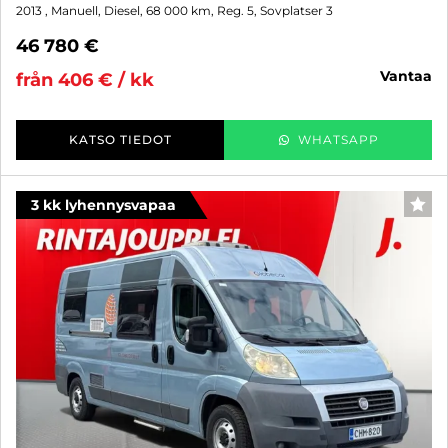
2013
, Manuell, Diesel, 68 000 km, Reg. 5, Sovplatser 3
46 780 €
vantaa
från 406 € / kk
KATSO TIEDOT
WHATSAPP
3 kk lyhennysvapaa
FAV