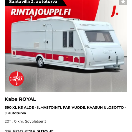
Saatavilla J. autoturva
FAV
Kabe ROYAL
590 XL KS ALDE - ILMASTOINTI, PARIVUODE, KAASUN ULOSOTTO -
J. autoturva
2011
, 0 km, Sovplatser 3
25 500 €
24 800 €