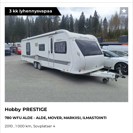
3 kk lyhennysvapaa
FAV
Hobby PRESTIGE
780 WFU ALDE - ALDE, MOVER, MARKIISI, ILMASTOINTI
2010
, 1 000 km, Sovplatser 4