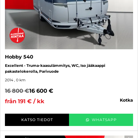
Hobby 540
Excellent - Truma-kaasulämmitys, WC, Iso jääkaappi
pakastelokerolla, Parivuode
2014
, 0 km
16 800 €
16 600 €
kotka
från 191 € / kk
KATSO TIEDOT
WHATSAPP