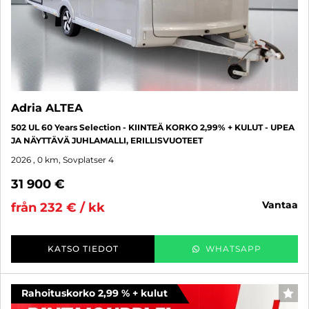
Adria ALTEA
502 UL 60 Years Selection - KIINTEÄ KORKO 2,99% + KULUT - UPEA
JA NÄYTTÄVÄ JUHLAMALLI, ERILLISVUOTEET
2026
, 0 km, Sovplatser 4
31 900 €
vantaa
från 232 € / kk
KATSO TIEDOT
WHATSAPP
Rahoituskorko 2,99 % + kulut
FAV