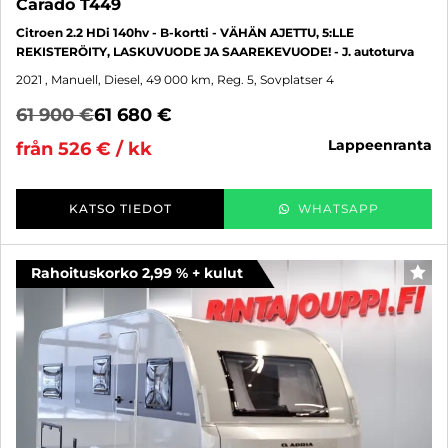
Carado T449
Citroen 2.2 HDi 140hv - B-kortti - VÄHÄN AJETTU, 5:LLE
REKISTERÖITY, LASKUVUODE JA SAAREKEVUODE! - J. autoturva
2021
, Manuell, Diesel, 49 000 km, Reg. 5, Sovplatser 4
61 900 €
61 680 €
lappeenranta
från 526 € / kk
KATSO TIEDOT
WHATSAPP
Rahoituskorko 2,99 % + kulut
FAV