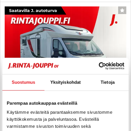
Saatavilla J. autoturva
FAV
Suostumus
Yksityiskohdat
Tietoja
Parempaa autokauppaa evästeillä
Bürstner Ixeo Time IT 726
Käytämme evästeitä parantaaksemme sivustomme
Fiat 2,3 JTD 150HV Multijet Automaatti Puoli-integroitu - B-kortti -
käyttökokemusta ja palveluntasoa. Evästeillä
SUOSITTU BÜRRE 726 AUTOMAATTINA - TALVIPAKETTI,
varmistamme sivuston toimivuuden sekä
LASKUVUODE JA ERILLISVUOTEET! - J. autoturva