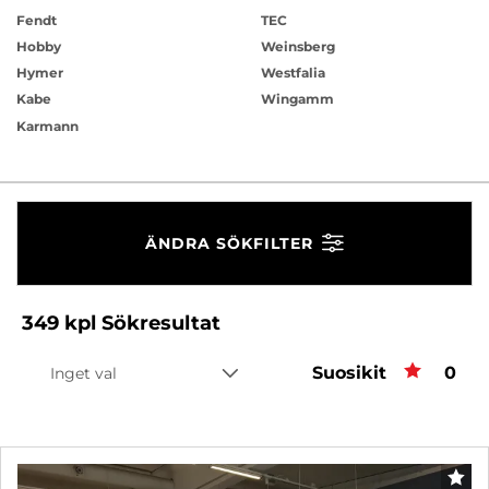
Fendt
TEC
Hobby
Weinsberg
Hymer
Westfalia
Kabe
Wingamm
Karmann
ÄNDRA SÖKFILTER
349
kpl
Sökresultat
Suosikit
Favo
0
Inget val
FAV