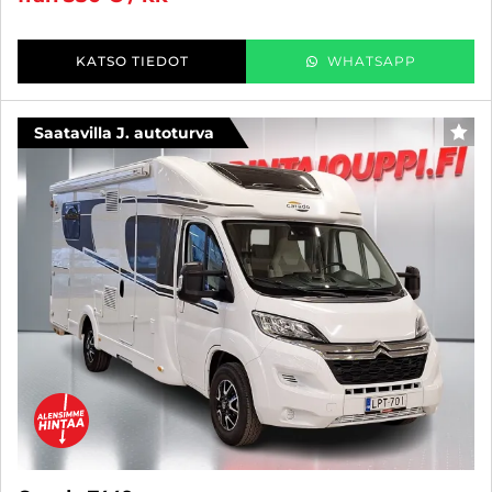
KATSO TIEDOT
WHATSAPP
Saatavilla J. autoturva
FAV