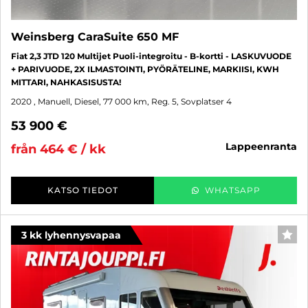
Weinsberg CaraSuite 650 MF
Fiat 2,3 JTD 120 Multijet Puoli-integroitu - B-kortti - LASKUVUODE
+ PARIVUODE, 2X ILMASTOINTI, PYÖRÄTELINE, MARKIISI, KWH
MITTARI, NAHKASISUSTA!
2020
, Manuell, Diesel, 77 000 km, Reg. 5, Sovplatser 4
53 900 €
lappeenranta
från 464 € / kk
KATSO TIEDOT
WHATSAPP
3 kk lyhennysvapaa
FAV