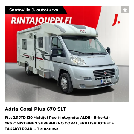
Saatavilla J. autoturva
FAV
Adria Coral Plus 670 SLT
Fiat 2,3 JTD 130 Multijet Puoli-integroitu ALDE - B-kortti -
YKSIOMISTEINEN SUPERHIENO CORAL, ERILLISVUOTEET +
TAKAKYLPPÄRI - J. autoturva