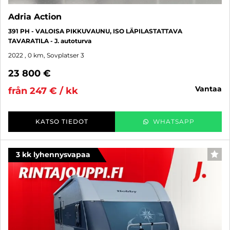
Adria Action
391 PH - VALOISA PIKKUVAUNU, ISO LÄPILASTATTAVA
TAVARATILA - J. autoturva
2022
, 0 km, Sovplatser 3
23 800 €
vantaa
från 247 € / kk
KATSO TIEDOT
WHATSAPP
3 kk lyhennysvapaa
FAV