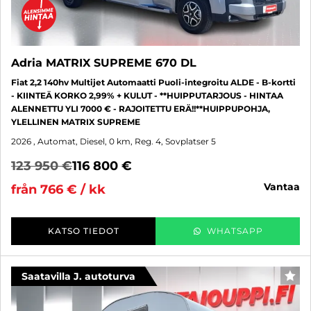
Adria MATRIX SUPREME 670 DL
Fiat 2,2 140hv Multijet Automaatti Puoli-integroitu ALDE - B-kortti
- KIINTEÄ KORKO 2,99% + KULUT - **HUIPPUTARJOUS - HINTAA
ALENNETTU YLI 7000 € - RAJOITETTU ERÄ!!**HUIPPUPOHJA,
YLELLINEN MATRIX SUPREME
2026
, Automat, Diesel, 0 km, Reg. 4, Sovplatser 5
123 950 €
116 800 €
vantaa
från 766 € / kk
KATSO TIEDOT
WHATSAPP
Saatavilla J. autoturva
FAV