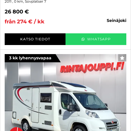
2011
, 0 km, Sovplatser 7
26 800 €
seinäjoki
från 274 € / kk
KATSO TIEDOT
WHATSAPP
3 kk lyhennysvapaa
FAV