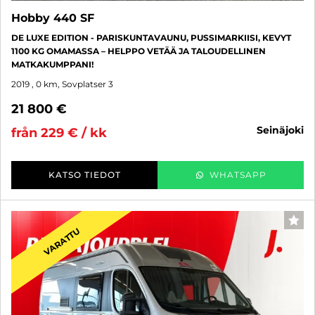
Hobby 440 SF
DE LUXE EDITION - PARISKUNTAVAUNU, PUSSIMARKIISI, KEVYT
1100 KG OMAMASSA – HELPPO VETÄÄ JA TALOUDELLINEN
MATKAKUMPPANI!
2019
, 0 km, Sovplatser 3
21 800 €
seinäjoki
från 229 € / kk
KATSO TIEDOT
WHATSAPP
FAV
VARATTU