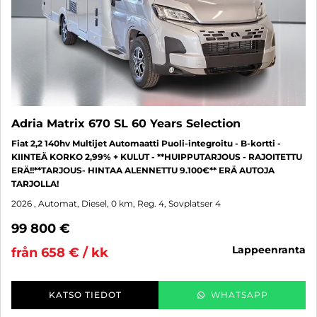
Adria Matrix 670 SL 60 Years Selection
Fiat 2,2 140hv Multijet Automaatti Puoli-integroitu - B-kortti -
KIINTEÄ KORKO 2,99% + KULUT - **HUIPPUTARJOUS - RAJOITETTU
ERÄ!!**TARJOUS- HINTAA ALENNETTU 9.100€** ERÄ AUTOJA
TARJOLLA!
2026
, Automat, Diesel, 0 km, Reg. 4, Sovplatser 4
99 800 €
lappeenranta
från 658 € / kk
KATSO TIEDOT
WHATSAPP