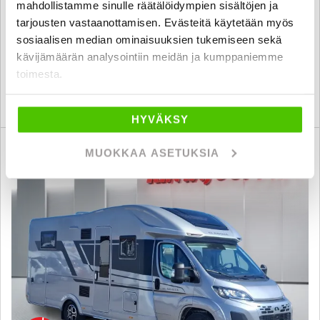
mahdollistamme sinulle räätälöidympien sisältöjen ja
2016
, Automat, Diesel, 72 000 km, Reg. 4, Sovplatser 4
tarjousten vastaanottamisen. Evästeitä käytetään myös
56 800 €
55 800 €
sosiaalisen median ominaisuuksien tukemiseen sekä
vantaa
kävijämäärän analysointiin meidän ja kumppaniemme
från 479 € / kk
toimesta.
KATSO TIEDOT
WHATSAPP
HYVÄKSY
Rahoituskorko 2,99 % + kulut
MUOKKAA ASETUKSIA
FAV