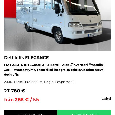
Dethleffs ELEGANCE
FIAT 2.8 JTD INTEGROITU - B-kortti - Alde //invertteri //markiisi
//erillisvuoteet yms. Tästä siisti integroitu erillisvuoteilla oleva
dethleffs
2006
, Diesel, 187 000 km, Reg. 4, Sovplatser 4
27 780 €
lahti
från 268 € / kk
KATSO TIEDOT
WHATSAPP