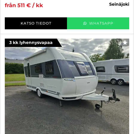
seinäjoki
från 511 € / kk
KATSO TIEDOT
WHATSAPP
3 kk lyhennysvapaa
FAV