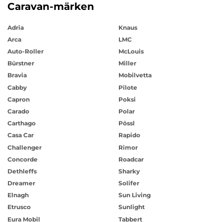
Caravan-märken
Adria
Knaus
Arca
LMC
Auto-Roller
McLouis
Bürstner
Miller
Bravia
Mobilvetta
Cabby
Pilote
Capron
Poksi
Carado
Polar
Carthago
Pössl
Casa Car
Rapido
Challenger
Rimor
Concorde
Roadcar
Dethleffs
Sharky
Dreamer
Solifer
Elnagh
Sun Living
Etrusco
Sunlight
Eura Mobil
Tabbert