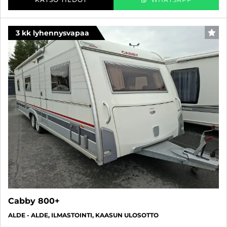
3 kk lyhennysvapaa
FAV
Cabby 800+
ALDE - ALDE, ILMASTOINTI, KAASUN ULOSOTTO