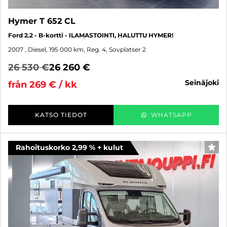
Hymer T 652 CL
Ford 2.2 - B-kortti - ILAMASTOINTI, HALUTTU HYMER!
2007
, Diesel, 195 000 km, Reg. 4, Sovplatser 2
26 530 €
26 260 €
seinäjoki
från 269 € / kk
KATSO TIEDOT
WHATSAPP
Rahoituskorko 2,99 % + kulut
FAV