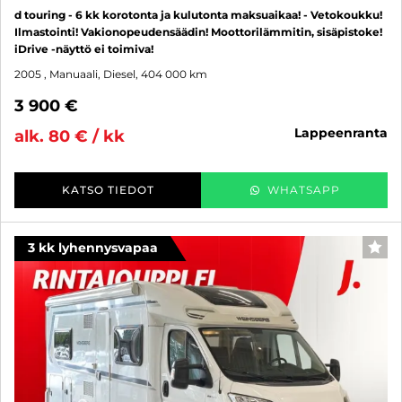
d touring - 6 kk korotonta ja kulutonta maksuaikaa! - Vetokoukku!
Ilmastointi! Vakionopeudensäädin! Moottorilämmitin, sisäpistoke!
iDrive -näyttö ei toimiva!
2005
, Manuaali, Diesel, 404 000 km
3 900 €
lappeenranta
alk. 80 € / kk
KATSO TIEDOT
WHATSAPP
3 kk lyhennysvapaa
SUO