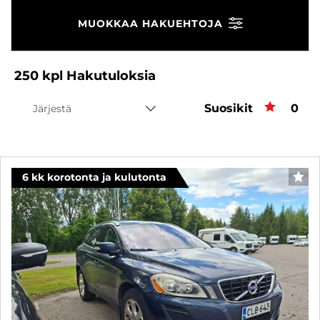
MUOKKAA HAKUEHTOJA
250
kpl
Hakutuloksia
Suosikit
Suos
0
Järjestä
6 kk korotonta ja kulutonta
SUO