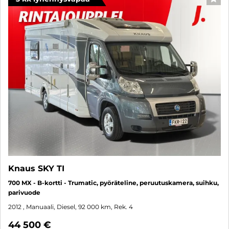
SUO
Knaus SKY TI
700 MX - B-kortti - Trumatic, pyöräteline, peruutuskamera, suihku,
parivuode
2012
, Manuaali, Diesel, 92 000 km, Rek. 4
44 500 €