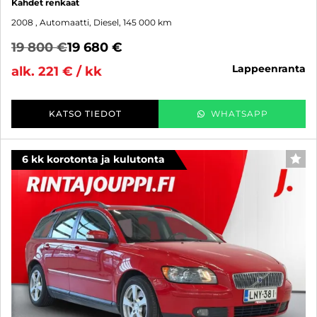
Kahdet renkaat
2008
, Automaatti, Diesel, 145 000 km
19 800 €
19 680 €
lappeenranta
alk. 221 € / kk
KATSO TIEDOT
WHATSAPP
6 kk korotonta ja kulutonta
SUO