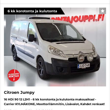
6 kk korotonta ja kulutonta
SUO
Citroen Jumpy
16 HDi 90 12 L2H1 - 6 kk korotonta ja kulutonta maksuaikaa! -
Carrier KYLMÄKONE, Moottorilämmitin, Lisävalot, Kahdet renkaat!