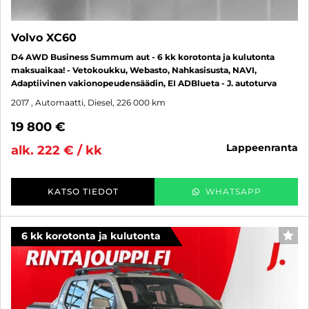
Volvo XC60
D4 AWD Business Summum aut - 6 kk korotonta ja kulutonta
maksuaikaa! - Vetokoukku, Webasto, Nahkasisusta, NAVI,
Adaptiivinen vakionopeudensäädin, EI ADBlueta - J. autoturva
2017
, Automaatti, Diesel, 226 000 km
19 800 €
lappeenranta
alk. 222 € / kk
KATSO TIEDOT
WHATSAPP
6 kk korotonta ja kulutonta
SUO