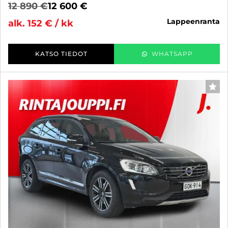
12 890 €
12 600 €
lappeenranta
alk. 152 € / kk
KATSO TIEDOT
WHATSAPP
SUO