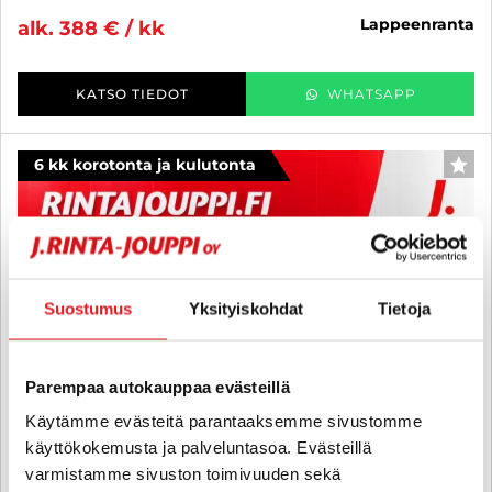
lappeenranta
alk. 388 € / kk
KATSO TIEDOT
WHATSAPP
6 kk korotonta ja kulutonta
SUO
Suostumus
Yksityiskohdat
Tietoja
Parempaa autokauppaa evästeillä
Käytämme evästeitä parantaaksemme sivustomme
käyttökokemusta ja palveluntasoa. Evästeillä
varmistamme sivuston toimivuuden sekä