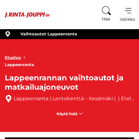
Siirry sisältöön
Hae
Valikko
Vaihtoautot Lappeenranta
Etusivu
Lappeenranta
Lappeenrannan vaihtoautot ja
matkailuajoneuvot
Lappeenranta | Lentokenttä – Kesämäki |
| Etelä-Karjala |
Näytä lisää