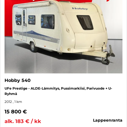
Hobby 540
UFe Prestige - ALDE-Lämmitys, Pussimarkiisi, Parivuode + U-
Ryhmä
2012
, 1 km
15 800 €
lappeenranta
alk. 183 € / kk