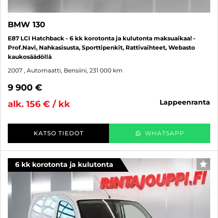
BMW 130
E87 LCI Hatchback - 6 kk korotonta ja kulutonta maksuaikaa! -
Prof.Navi, Nahkasisusta, Sporttipenkit, Rattivaihteet, Webasto
kaukosäädöllä
2007
, Automaatti, Bensiini, 231 000 km
9 900 €
lappeenranta
alk. 156 € / kk
KATSO TIEDOT
WHATSAPP
6 kk korotonta ja kulutonta
SUO