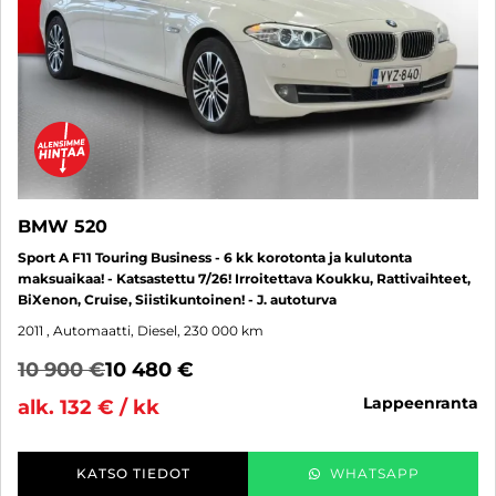
BMW 520
Sport A F11 Touring Business - 6 kk korotonta ja kulutonta
maksuaikaa! - Katsastettu 7/26! Irroitettava Koukku, Rattivaihteet,
BiXenon, Cruise, Siistikuntoinen! - J. autoturva
2011
, Automaatti, Diesel, 230 000 km
10 900 €
10 480 €
lappeenranta
alk. 132 € / kk
KATSO TIEDOT
WHATSAPP