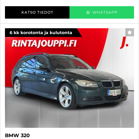
KATSO TIEDOT
WHATSAPP
6 kk korotonta ja kulutonta
SUO
BMW 320