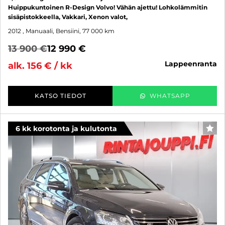
Huippukuntoinen R-Design Volvo! Vähän ajettu! Lohkolämmitin
sisäpistokkeella, Vakkari, Xenon valot,
2012
, Manuaali, Bensiini, 77 000 km
13 900 €
12 990 €
lappeenranta
alk. 156 € / kk
KATSO TIEDOT
WHATSAPP
6 kk korotonta ja kulutonta
SUO