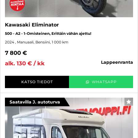
Kawasaki Eliminator
500 - A2 - 1-Omisteinen, Erittäin vähän ajettu!
2024
, Manuaali, Bensiini, 1 000 km
7 800 €
lappeenranta
alk. 130 € / kk
KATSO TIEDOT
WHATSAPP
Saatavilla J. autoturva
SUO