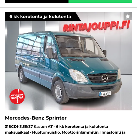
6 kk korotonta ja kulutonta
SUO
Mercedes-Benz Sprinter
318CDI-3,55/37 Kasten AT - 6 kk korotonta ja kulutonta
maksuaikaa! - Huoltomuistio, Moottorinlämmitin, Ilmastointi ja