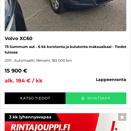
Volvo XC60
T5 Summum aut - 6 kk korotonta ja kulutonta maksuaikaa! - Tiedot
tulossa
2011
, Automaatti, Bensiini, 182 000 km
15 900 €
lappeenranta
alk. 184 € / kk
KATSO TIEDOT
WHATSAPP
3 kk lyhennysvapaa
SUO