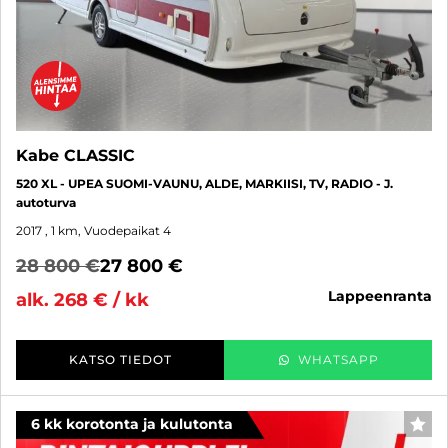
Kabe CLASSIC
520 XL - UPEA SUOMI-VAUNU, ALDE, MARKIISI, TV, RADIO - J.
autoturva
2017
, 1 km, Vuodepaikat 4
28 800 €
27 800 €
lappeenranta
alk. 268 € / kk
KATSO TIEDOT
WHATSAPP
6 kk korotonta ja kulutonta
SUO