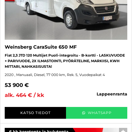
Weinsberg CaraSuite 650 MF
Fiat 2,3 JTD 120 Multijet Puoli-integroitu - B-kortti - LASKUVUODE
+ PARIVUODE, 2X ILMASTOINTI, PYÖRÄTELINE, MARKIISI, KWH
MITTARI, NAHKASISUSTA!
2020
, Manuaali, Diesel, 77 000 km, Rek. 5, Vuodepaikat 4
53 900 €
lappeenranta
alk. 464 € / kk
KATSO TIEDOT
WHATSAPP
6 kk korotonta ja kulutonta