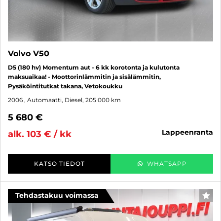
Volvo V50
D5 (180 hv) Momentum aut - 6 kk korotonta ja kulutonta
maksuaikaa! - Moottorinlämmitin ja sisälämmitin,
Pysäköintitutkat takana, Vetokoukku
2006
, Automaatti, Diesel, 205 000 km
5 680 €
lappeenranta
alk. 103 € / kk
KATSO TIEDOT
WHATSAPP
Tehdastakuu voimassa
SUO