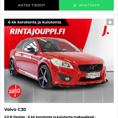
KATSO TIEDOT
WHATSAPP
6 kk korotonta ja kulutonta
SUO
Volvo C30
2,0 R-Design - 6 kk korotonta ja kulutonta maksuaikaa! -