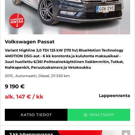
Volkswagen Passat
Variant Highline 2,0 TDI 125 kW (170 hv) BlueMotion Technology
4MOTION DSG-aut - 6 kk korotonta ja kulutonta maksuaikaa! -
Juuri huollettu 6/26! Polttoainekäyttöinen lisälämmitin, Tutkat,
Nahkapenkit, Peruutuskamera ja Vetokoukku
2013
, Automaatti, Diesel, 211 530 km
9 190 €
lappeenranta
alk. 147 € / kk
KATSO TIEDOT
WHATSAPP
3 kk lyhennysvapaa