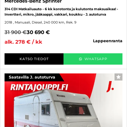
Mercedes-Benz Sprinter
314 CDI Matkailuauto - 6 kk korotonta ja kulutonta maksuaikaa! -
Invertteri, mikro, jääkaappi, vakkari, koukku - J. autoturva
2018
, Manuaali, Diesel, 240 000 km, Rek. 9
31 900 €
30 690 €
lappeenranta
alk. 278 € / kk
KATSO TIEDOT
WHATSAPP
Saatavilla J. autoturva
SUO