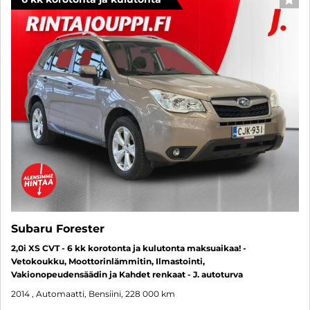
SUO
Subaru Forester
2,0i XS CVT - 6 kk korotonta ja kulutonta maksuaikaa! -
Vetokoukku, Moottorinlämmitin, Ilmastointi,
Vakionopeudensäädin ja Kahdet renkaat - J. autoturva
2014
, Automaatti, Bensiini, 228 000 km