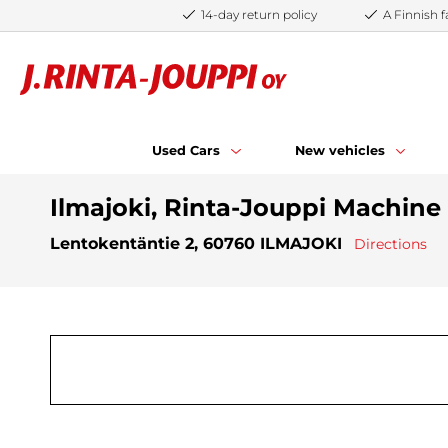
Skip to content
14-day return policy
A Finnish
Used Cars
New vehicles
Ilmajoki, Rinta-Jouppi Machine
Lentokentäntie 2, 60760 ILMAJOKI
Directions