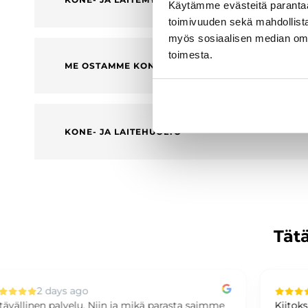
Käytämme evästeitä paranta
toimivuuden sekä mahdollista
myös sosiaalisen median om
toimesta.
ME OSTAMME KONEESI
KONE- JA LAITEHUOLTO
Tätä
2 days ago
e
Kiitoksia kaupoista! Kiitoksia paljon loistavasta