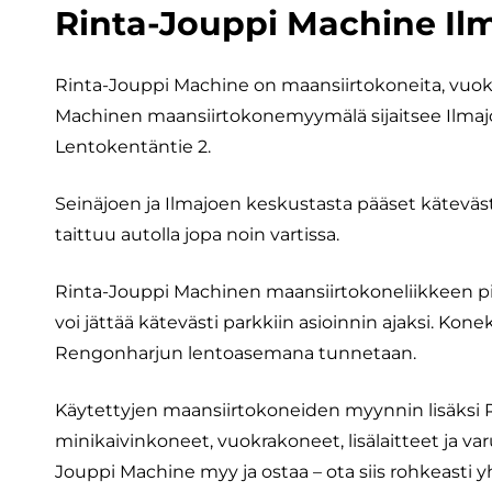
Rinta-Jouppi Machine Ilma
Rinta-Jouppi Machine on maansiirtokoneita, vuokra
Machinen maansiirtokonemyymälä sijaitsee Ilmajoe
Lentokentäntie 2.
Seinäjoen ja Ilmajoen keskustasta pääset käteväs
taittuu autolla jopa noin vartissa.
Rinta-Jouppi Machinen maansiirtokoneliikkeen pih
voi jättää kätevästi parkkiin asioinnin ajaksi. K
Rengonharjun lentoasemana tunnetaan.
Käytettyjen maansiirtokoneiden myynnin lisäksi 
minikaivinkoneet, vuokrakoneet, lisälaitteet ja var
Jouppi Machine myy ja ostaa – ota siis rohkeasti 