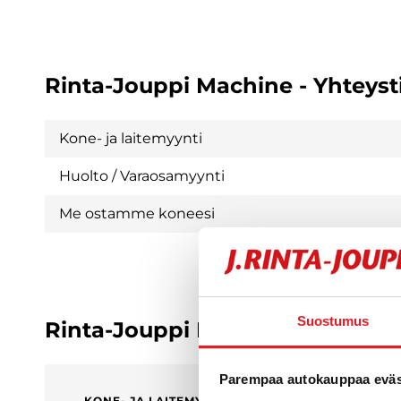
Rinta-Jouppi Machine - Yhteyst
Kone- ja laitemyynti
Huolto / Varaosamyynti
Me ostamme koneesi
Suostumus
Rinta-Jouppi Machine - Henkilö
Parempaa autokauppaa eväst
KONE- JA LAITEMYYNTI