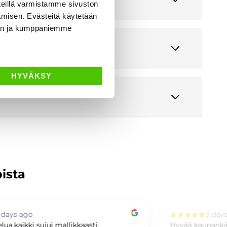
eillä varmistamme sivuston
amisen. Evästeitä käytetään
dän ja kumppaniemme
HYVÄKSY
pista
3 days ago
Hyvää kaupankäyntiä
Ih