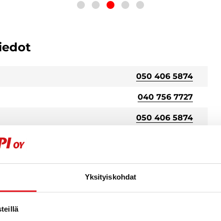
iedot
050 406 5874
040 756 7727
050 406 5874
Yksityiskohdat
stö
eillä