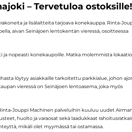
joki – Tervetuloa ostoksille
koneita ja lisälaitteita tarjoava konekauppa. Rinta-Jou
lla, aivan Seinäjoen lentokentän vieressä, osoitteessa
ti ja nopeasti konekaupoille. Matka molemmista lokaatio
asta löytyy asiakkaille tarkoitettu parkkialue, johon a
onekaupan vieressä on Seinäjoen lentoasema, joka myös
Rinta-Jouppi Machinen palveluihin kuuluu uudet Airma
usteet, huolto ja varaosat sekä laadukkaat rahoitusratkai
yhteyttä, mikäli olet myymässä tai ostamassa.