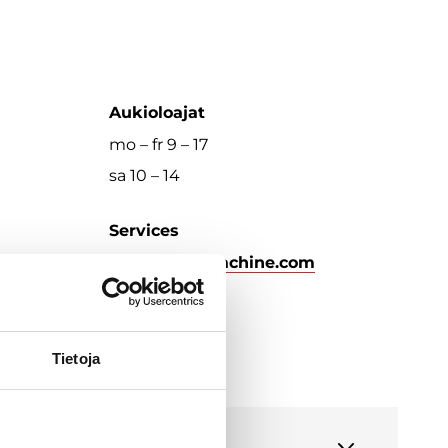
Aukioloajat
mo – fr 9 – 17
sa 10 – 14
Services
rintajouppimachine.com
Tietoja