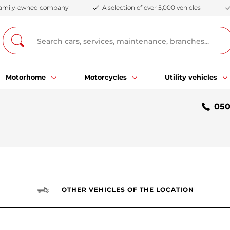
 family-owned company
A selection of over 5,000 vehicles
Motorhome
Motorcycles
Utility vehicles
050
OTHER VEHICLES OF THE LOCATION