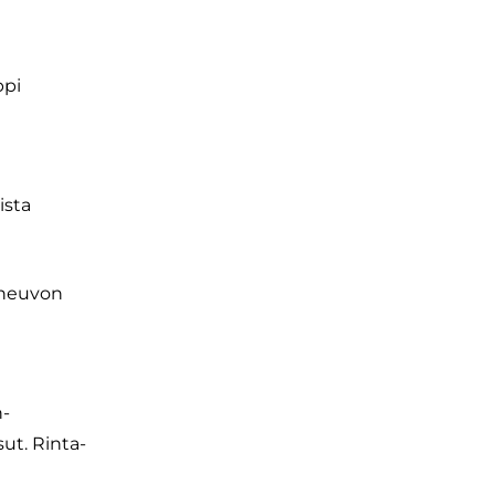
!
ppi
ista
joneuvon
n-
sut. Rinta-