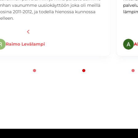
ä
palvelusta Jooel Pylkkäselle! Suosittelen
lämpimästi asiointia täällä!
Ahmed Nader
Page 2 of 60