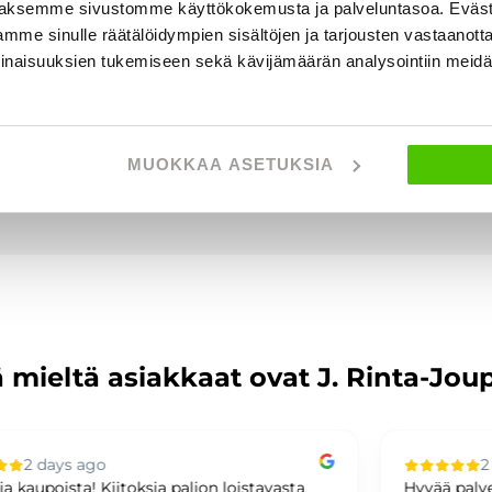
aksemme sivustomme käyttökokemusta ja palveluntasoa. Eväst
mme sinulle räätälöidympien sisältöjen ja tarjousten vastaanott
inaisuuksien tukemiseen sekä kävijämäärän analysointiin mei
MUOKKAA ASETUKSIA
 mieltä asiakkaat ovat J. Rinta-Jou
2 days ago
Hyvää palvelua,kaikki sujui mallikkaasti.