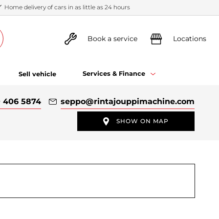
Home delivery of cars in as little as 24 hours
Book a service
Locations
Services & Finance
Sell vehicle
 406 5874
seppo
@rintajouppimachine.com
SHOW ON MAP