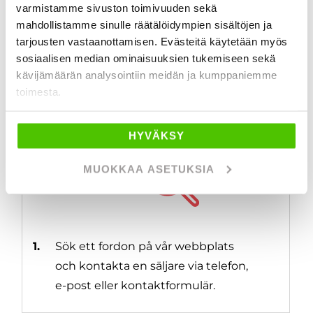
varmistamme sivuston toimivuuden sekä
möjlighet att besöka en verksamhetsort för att hitta
mahdollistamme sinulle räätälöidympien sisältöjen ja
det mest lämpliga fordonet.
tarjousten vastaanottamisen. Evästeitä käytetään myös
sosiaalisen median ominaisuuksien tukemiseen sekä
kävijämäärän analysointiin meidän ja kumppaniemme
Så fungerar hemleverans
toimesta.
HYVÄKSY
MUOKKAA ASETUKSIA
1.
Sök ett fordon på vår webbplats
och kontakta en säljare via telefon,
e-post eller kontaktformulär.