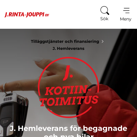
Hoppa till innehåll
Sök
Meny
Tilläggstjänster och finansiering
J. Hemleverans
J. Hemleverans för begagnade
och nya bilar