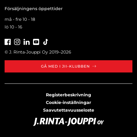
Försäljningens öppettider
må - fre 10 - 18
lö 10 - 16
Facebook
Instagram
LinkedIn
Youtube
Tiktok
© J. Rinta-Jouppi Oy 2019–2026
GÅ MED I JII-KLUBBEN
Registerbeskrivning
Cookie-inställningar
Saavutettavuusseloste