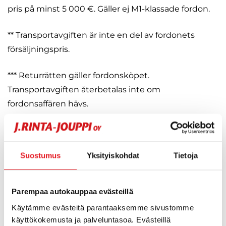
pris på minst 5 000 €. Gäller ej M1-klassade fordon.
** Transportavgiften är inte en del av fordonets
försäljningspris.
*** Returrätten gäller fordonsköpet.
Transportavgiften återbetalas inte om
fordonsaffären hävs.
Vem passar hemleverans av fordon
för?
Suostumus
Yksityiskohdat
Tietoja
Hemleverans av bil är en trygg och smidig tjänst för
personer som bor långt från större städer eller
Parempaa autokauppaa evästeillä
bilaffärer, till exempel på landsbygden. Hemleverans
Käytämme evästeitä parantaaksemme sivustomme
passar också för personer som arbetar mycket eller
käyttökokemusta ja palveluntasoa. Evästeillä
annars har en hektisk vardag och därför inte har