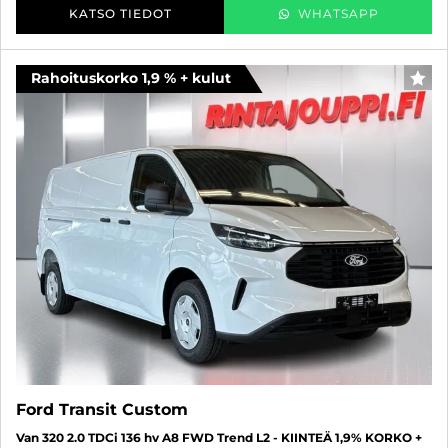
KATSO TIEDOT
WHATSAPP
Rahoituskorko 1,9 % + kulut
FAV
Ford Transit Custom
Van 320 2.0 TDCi 136 hv A8 FWD Trend L2 - KIINTEÄ 1,9% KORKO +