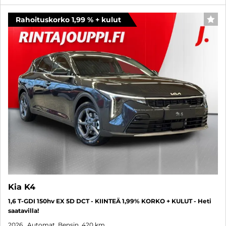
Rahoituskorko 1,99 % + kulut
FAV
Kia K4
1,6 T-GDI 150hv EX 5D DCT - KIINTEÄ 1,99% KORKO + KULUT - Heti
saatavilla!
2026
, Automat, Bensin, 420 km