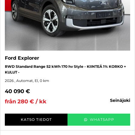
Ford Explorer
RWD Standard Range 52 kWh 170 hv Style - KIINTEÄ 1% KORKO +
KULUT -
2026
, Automat, El, 0 km
40 090 €
seinäjoki
från 280 € / kk
KATSO TIEDOT
WHATSAPP