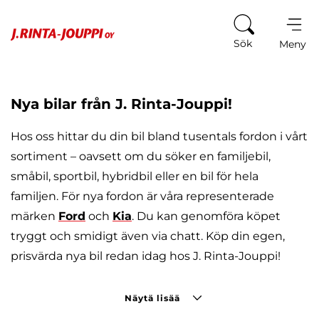
Hoppa till innehåll
Katso mallisto
Katso mallisto
Katso Ford-kampanjat
Katso Kia-kampanjat
Sök
Meny
Nya bilar från J. Rinta-Jouppi!
Hos oss hittar du din bil bland tusentals fordon i vårt
sortiment – oavsett om du söker en familjebil,
småbil, sportbil, hybridbil eller en bil för hela
familjen. För nya fordon är våra representerade
märken
Ford
och
Kia
. Du kan genomföra köpet
tryggt och smidigt även via chatt. Köp din egen,
prisvärda nya bil redan idag hos J. Rinta-Jouppi!
Näytä lisää