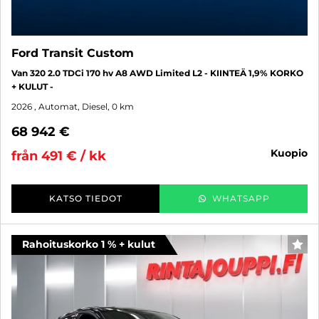
Ford Transit Custom
Van 320 2.0 TDCi 170 hv A8 AWD Limited L2 - KIINTEÄ 1,9% KORKO
+ KULUT -
2026
, Automat, Diesel, 0 km
68 942 €
kuopio
från 491 € / kk
KATSO TIEDOT
WHATSAPP
Rahoituskorko 1 % + kulut
FAV