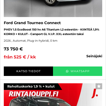
Ford Grand Tourneo Connect
PHEV 1.5 EcoBoost 150 hv A6 Titanium L2 esteetön - KIINTEÄ 1,9%
KORKO + KULUT - Carsport GL V.I.P. XXL esteetön taksi
2026
, Automat, Plug-in-hybridi, 0 km
73 750 €
seinäjoki
från 525 € / kk
KATSO TIEDOT
WHATSAPP
Rahoituskorko 1,9 % + kulut
FAV