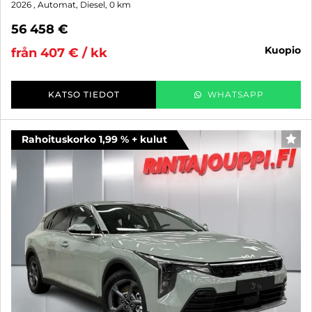
2026
, Automat, Diesel, 0 km
56 458 €
kuopio
från 407 € / kk
KATSO TIEDOT
WHATSAPP
Rahoituskorko 1,99 % + kulut
FAV