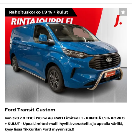
Rahoituskorko 1,9 % + kulut
FAV
Ford Transit Custom
Van 320 2.0 TDCi 170 hv A8 FWD Limited L1 - KIINTEÄ 1,9% KORKO
+ KULUT - Upea Limited-malli hyvillä varusteilla ja upealla värillä,
kysy lisää Tikkurilan Ford myynnistä.!!