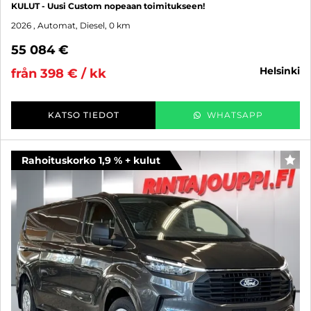
KULUT - Uusi Custom nopeaan toimitukseen!
2026
, Automat, Diesel, 0 km
55 084 €
helsinki
från 398 € / kk
KATSO TIEDOT
WHATSAPP
Rahoituskorko 1,9 % + kulut
FAV