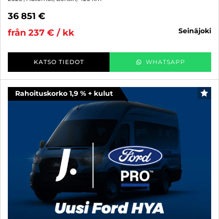
36 851 €
seinäjoki
från 237 € / kk
KATSO TIEDOT
WHATSAPP
Rahoituskorko 1,9 % + kulut
FAV