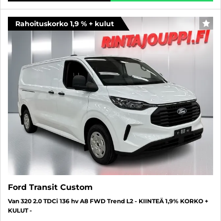
Rahoituskorko 1,9 % + kulut
FAV
Ford Transit Custom
Van 320 2.0 TDCi 136 hv A8 FWD Trend L2 - KIINTEÄ 1,9% KORKO +
KULUT -