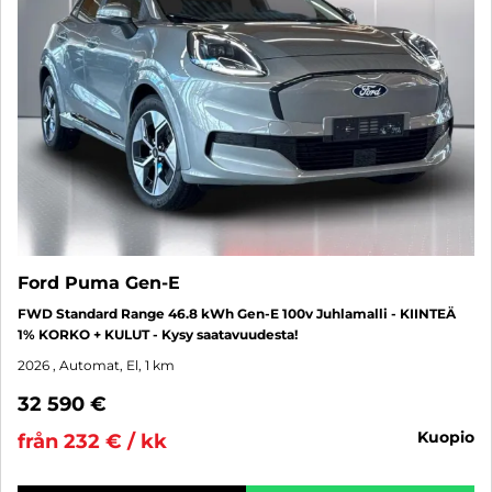
Ford Puma Gen-E
FWD Standard Range 46.8 kWh Gen-E 100v Juhlamalli - KIINTEÄ
1% KORKO + KULUT - Kysy saatavuudesta!
2026
, Automat, El, 1 km
32 590 €
kuopio
från 232 € / kk