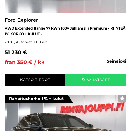
Ford Explorer
AWD Extended Range 77 kWh 100v Juhlamalli Premium - KIINTEÄ
1% KORKO + KULUT -
2026
, Automat, El, 0 km
51 230 €
seinäjoki
från 350 € / kk
KATSO TIEDOT
WHATSAPP
Rahoituskorko 1 % + kulut
FAV