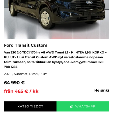
Ford Transit Custom
Van 320 2.0 TDCi 170 hv A8 AWD Trend L2 - KIINTEÄ 1,9% KORKO +
KULUT - Uusi Transit Custom AWD nyt varastostamme nopeaan
toimitukseen, soita Tikkurilan hyötyajoneuvomyyntiimme: 020
788 1285
2026
, Automat, Diesel, 0 km
64 990 €
helsinki
från 465 € / kk
KATSO TIEDOT
WHATSAPP