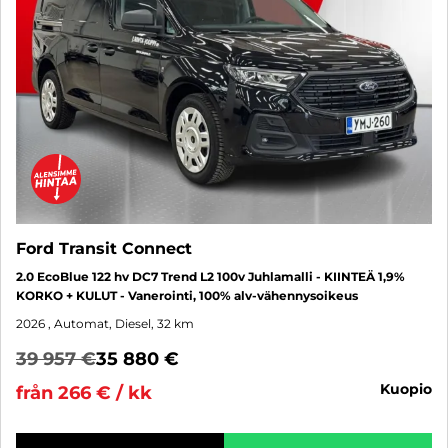
Ford Transit Connect
2.0 EcoBlue 122 hv DC7 Trend L2 100v Juhlamalli - KIINTEÄ 1,9%
KORKO + KULUT - Vanerointi, 100% alv-vähennysoikeus
2026
, Automat, Diesel, 32 km
39 957 €
35 880 €
kuopio
från 266 € / kk