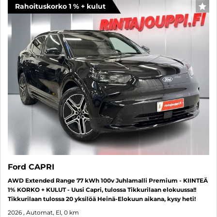
Rahoituskorko 1 % + kulut
FAV
Ford CAPRI
AWD Extended Range 77 kWh 100v Juhlamalli Premium - KIINTEÄ
1% KORKO + KULUT - Uusi Capri, tulossa Tikkurilaan elokuussa!!
Tikkurilaan tulossa 20 yksilöä Heinä-Elokuun aikana, kysy heti!
2026
, Automat, El, 0 km