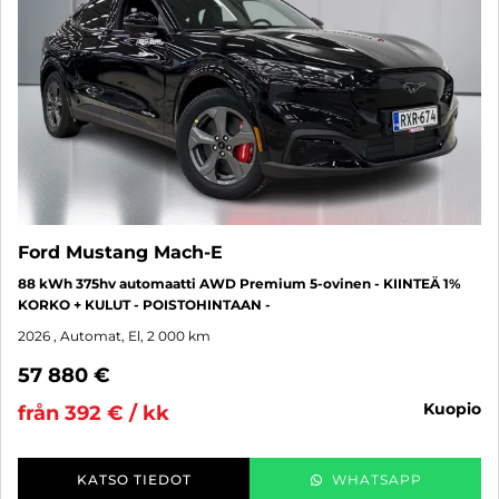
Ford Mustang Mach-E
88 kWh 375hv automaatti AWD Premium 5-ovinen - KIINTEÄ 1%
KORKO + KULUT - POISTOHINTAAN -
2026
, Automat, El, 2 000 km
57 880 €
kuopio
från 392 € / kk
KATSO TIEDOT
WHATSAPP