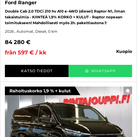
Ford Ranger
Double Cab 2.0 TDCi 210 hv A10 e-4WD (diesel) Raptor N1, ilman
takaistuimia - KIINTEÄ 1,9% KORKO + KULUT - Raptor nopeaan
toimitukseen! Mahdollisesti myös 2h. pakettiautona !!
2026
, Automat, Diesel, 0 km
84 280 €
kuopio
från 597 € / kk
KATSO TIEDOT
WHATSAPP
Rahoituskorko 1,9 % + kulut
FAV