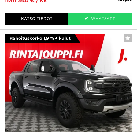
från 340 € / kk
KATSO TIEDOT
WHATSAPP
Rahoituskorko 1,9 % + kulut
FAV