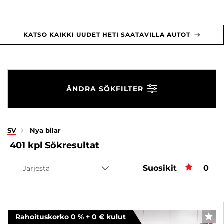
KATSO KAIKKI UUDET HETI SAATAVILLA AUTOT
ÄNDRA SÖKFILTER
SV
Nya bilar
401
kpl
Sökresultat
Suosikit
Favo
0
Järjestä
Rahoituskorko 0 % + 0 € kulut
FAV