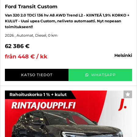
Ford Transit Custom
Van 320 2.0 TDCi 136 hv A8 AWD Trend L2 - KIINTEÄ 1,9% KORKO +
KULUT - Uusi upea Custom, neliveto automaatti. Nyt nopeaan
toimitukseen!!
2026
, Automat, Diesel, 0 km
62 386 €
helsinki
från 448 € / kk
KATSO TIEDOT
WHATSAPP
Rahoituskorko 1 % + kulut
FAV