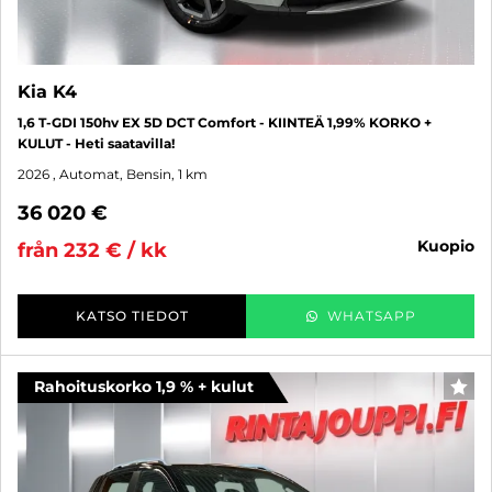
Kia K4
1,6 T-GDI 150hv EX 5D DCT Comfort - KIINTEÄ 1,99% KORKO +
KULUT - Heti saatavilla!
2026
, Automat, Bensin, 1 km
36 020 €
kuopio
från 232 € / kk
KATSO TIEDOT
WHATSAPP
Rahoituskorko 1,9 % + kulut
FAV