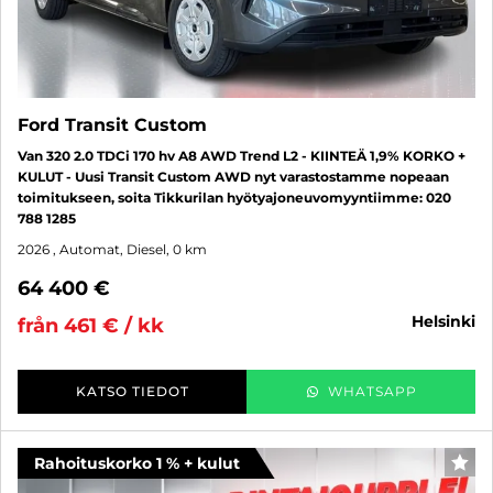
Ford Transit Custom
Van 320 2.0 TDCi 170 hv A8 AWD Trend L2 - KIINTEÄ 1,9% KORKO +
KULUT - Uusi Transit Custom AWD nyt varastostamme nopeaan
toimitukseen, soita Tikkurilan hyötyajoneuvomyyntiimme: 020
788 1285
2026
, Automat, Diesel, 0 km
64 400 €
helsinki
från 461 € / kk
KATSO TIEDOT
WHATSAPP
Rahoituskorko 1 % + kulut
FAV