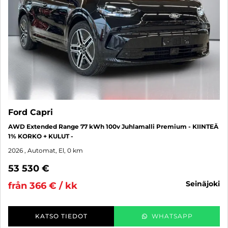
Ford Capri
AWD Extended Range 77 kWh 100v Juhlamalli Premium - KIINTEÄ
1% KORKO + KULUT -
2026
, Automat, El, 0 km
53 530 €
seinäjoki
från 366 € / kk
KATSO TIEDOT
WHATSAPP