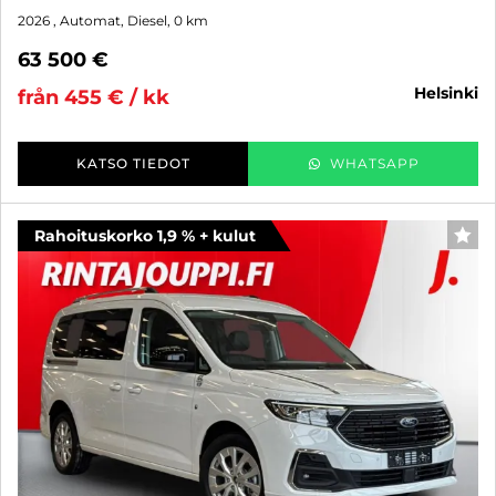
2026
, Automat, Diesel, 0 km
63 500 €
helsinki
från 455 € / kk
KATSO TIEDOT
WHATSAPP
Rahoituskorko 1,9 % + kulut
FAV