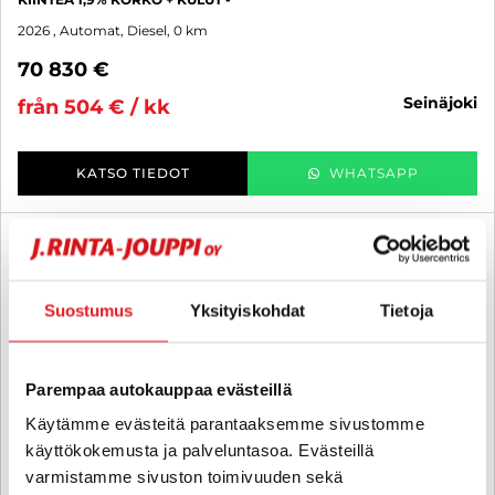
2026
, Automat, Diesel, 0 km
70 830 €
seinäjoki
från 504 € / kk
KATSO TIEDOT
WHATSAPP
Rahoituskorko 1,99 % + kulut
FAV
Suostumus
Yksityiskohdat
Tietoja
Parempaa autokauppaa evästeillä
Käytämme evästeitä parantaaksemme sivustomme
käyttökokemusta ja palveluntasoa. Evästeillä
varmistamme sivuston toimivuuden sekä