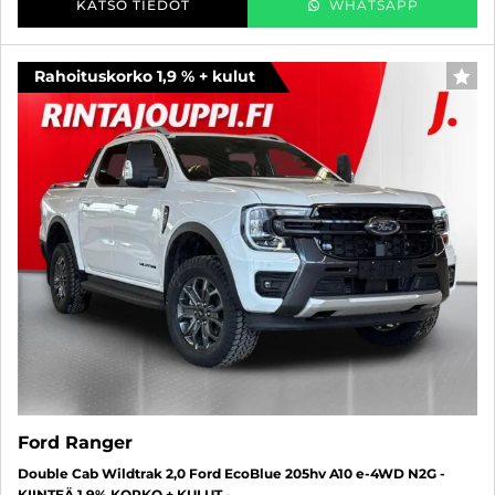
KATSO TIEDOT
WHATSAPP
Rahoituskorko 1,9 % + kulut
FAV
Ford Ranger
Double Cab Wildtrak 2,0 Ford EcoBlue 205hv A10 e-4WD N2G -
KIINTEÄ 1,9% KORKO + KULUT -