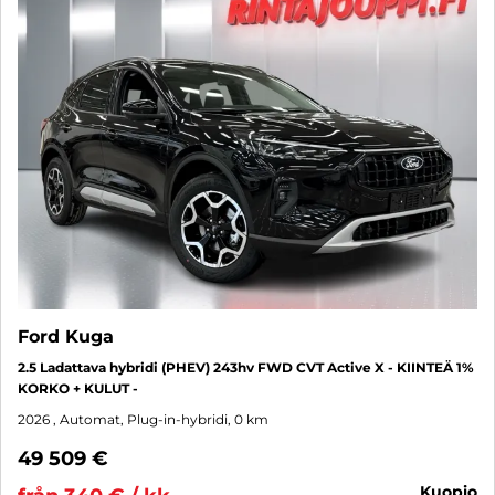
Ford Kuga
2.5 Ladattava hybridi (PHEV) 243hv FWD CVT Active X - KIINTEÄ 1%
KORKO + KULUT -
2026
, Automat, Plug-in-hybridi, 0 km
49 509 €
kuopio