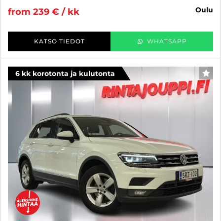
oulu
from 239 € / kk
KATSO TIEDOT
WHATSAPP
6 kk korotonta ja kulutonta
FAV