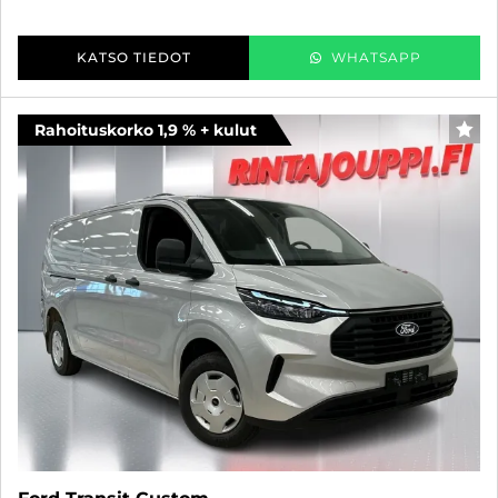
KATSO TIEDOT
WHATSAPP
Rahoituskorko 1,9 % + kulut
FAV