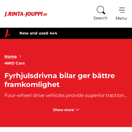
Skip to content
Search
Menu
New and used 4x4
Home
4WD Cars
Fyrhjulsdrivna bilar ger bättre
framkomlighet
Four-wheel drive vehicles provide superior traction for construction sites, off-road driving, and city conditions. Buy a new or used 4x4 car today. In Finland, drivetrain choice is especially important during winter. A four-wheel drive vehicle moves smoothly in snow and challenging terrain, reducing the risk of getting stuck compared to front-wheel or rear-wheel drive vehicles.
Show more