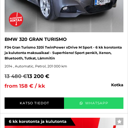
BMW 320 GRAN TURISMO
F34 Gran Turismo 320i TwinPower xDrive M Sport - 6 kk korotonta
ja kulutonta maksuaikaa! - Superhieno! Sport penkit, Xenon,
Bluetooth, Tutkat, Lämmitin
2014
, Automatic, Petrol, 201 000 km
13 480 €
13 200 €
kotka
from 158 € / kk
KATSO TIEDOT
WHATSAPP
6 kk korotonta ja kulutonta
FAV