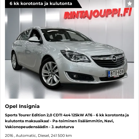
6 kk korotonta ja kulutonta
FAV
Opel Insignia
Sports Tourer Edition 2,0 CDTI 4x4 125kW AT6 - 6 kk korotonta ja
kulutonta maksuaikaa! - Pa-toiminen lisälämmitin, Navi,
Vakionopeudensäädin - J. autoturva
2016
, Automatic, Diesel, 241 500 km