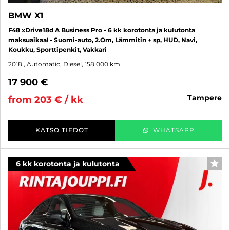
BMW X1
F48 xDrive18d A Business Pro - 6 kk korotonta ja kulutonta
maksuaikaa! - Suomi-auto, 2.Om, Lämmitin + sp, HUD, Navi,
Koukku, Sporttipenkit, Vakkari
2018
, Automatic, Diesel, 158 000 km
17 900 €
tampere
from 203 € / kk
KATSO TIEDOT
WHATSAPP
6 kk korotonta ja kulutonta
FAV