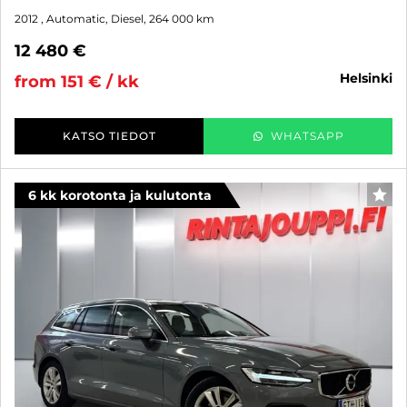
2012
, Automatic, Diesel, 264 000 km
12 480 €
helsinki
from 151 € / kk
KATSO TIEDOT
WHATSAPP
6 kk korotonta ja kulutonta
FAV