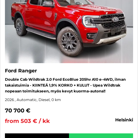
Ford Ranger
Double Cab Wildtrak 2.0 Ford EcoBlue 205hv A10 e-4WD, ilman
takaistuimia - KIINTEÄ 1,9% KORKO + KULUT - Upea Wildtrak
nopeaan toimitukseen, myös kevyt kuorma-autona!!
2026
, Automatic, Diesel, 0 km
70 700 €
helsinki
from 503 € / kk