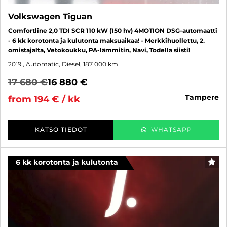
Volkswagen Tiguan
Comfortline 2,0 TDI SCR 110 kW (150 hv) 4MOTION DSG-automaatti
- 6 kk korotonta ja kulutonta maksuaikaa! - Merkkihuollettu, 2.
omistajalta, Vetokoukku, PA-lämmitin, Navi, Todella siisti!
2019
, Automatic, Diesel, 187 000 km
17 680 €
16 880 €
tampere
from 194 € / kk
KATSO TIEDOT
WHATSAPP
6 kk korotonta ja kulutonta
FAV