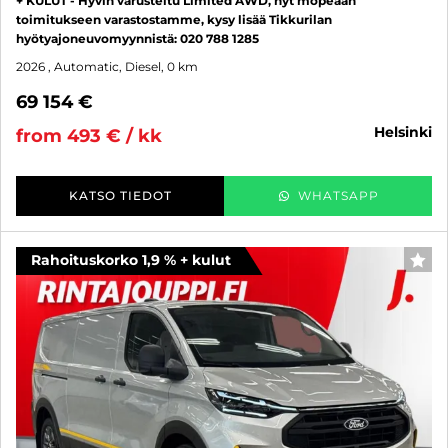
+ KULUT - Hyvin varusteltu Limited AWD, nyt mopeaan
toimitukseen varastostamme, kysy lisää Tikkurilan
hyötyajoneuvomyynnistä: 020 788 1285
2026
, Automatic, Diesel, 0 km
69 154 €
helsinki
from 493 € / kk
KATSO TIEDOT
WHATSAPP
Rahoituskorko 1,9 % + kulut
FAV