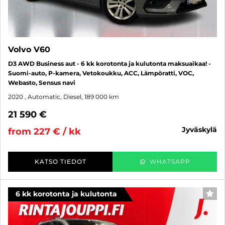
Volvo V60
D3 AWD Business aut - 6 kk korotonta ja kulutonta maksuaikaa! -
Suomi-auto, P-kamera, Vetokoukku, ACC, Lämpöratti, VOC,
Webasto, Sensus navi
2020
, Automatic, Diesel, 189 000 km
21 590 €
jyväskylä
from 227 € / kk
KATSO TIEDOT
WHATSAPP
6 kk korotonta ja kulutonta
FAV