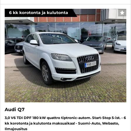
6 kk korotonta ja kulutonta
FAV
Audi Q7
3,0 V6 TDI DPF 180 kW quattro tiptronic-autom. Start-Stop 5-ist. - 6
kk korotonta ja kulutonta maksuaikaa! - Suomi-Auto, Webasto,
Ilmajousitus