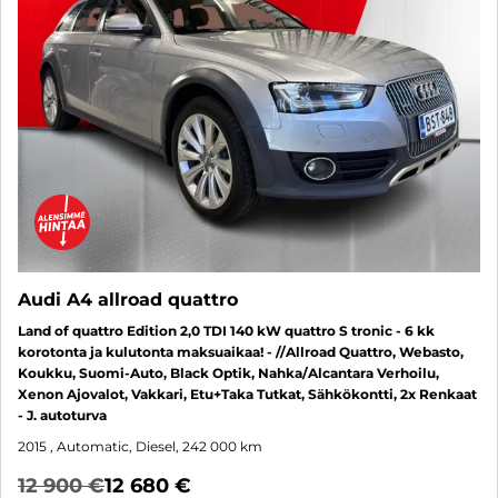
Audi A4 allroad quattro
Land of quattro Edition 2,0 TDI 140 kW quattro S tronic - 6 kk
korotonta ja kulutonta maksuaikaa! - //Allroad Quattro, Webasto,
Koukku, Suomi-Auto, Black Optik, Nahka/Alcantara Verhoilu,
Xenon Ajovalot, Vakkari, Etu+Taka Tutkat, Sähkökontti, 2x Renkaat
- J. autoturva
2015
, Automatic, Diesel, 242 000 km
12 900 €
12 680 €