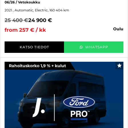
06/26 / Vetokoukku
2021
, Automatic, Electric, 160 404 km
25 400 €
24 900 €
oulu
from 257 € / kk
KATSO TIEDOT
WHATSAPP
Rahoituskorko 1,9 % + kulut
FAV