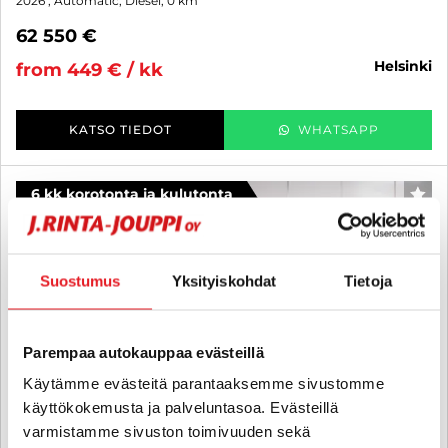
2026
, Automatic, Diesel, 0 km
62 550 €
helsinki
from 449 € / kk
KATSO TIEDOT
WHATSAPP
6 kk korotonta ja kulutonta
FAV
Suostumus
Yksityiskohdat
Tietoja
Parempaa autokauppaa evästeillä
Käytämme evästeitä parantaaksemme sivustomme
käyttökokemusta ja palveluntasoa. Evästeillä
varmistamme sivuston toimivuuden sekä