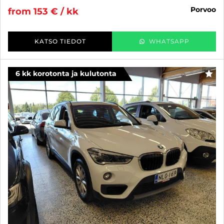
porvoo
from 153 € / kk
KATSO TIEDOT
WHATSAPP
6 kk korotonta ja kulutonta
FAV