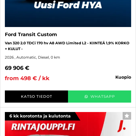
Ford Transit Custom
Van 320 2.0 TDCi 170 hv A8 AWD Limited L2 - KIINTEÄ 1,9% KORKO
+ KULUT -
2026
, Automatic, Diesel, 0 km
69 906 €
kuopio
from 498 € / kk
KATSO TIEDOT
WHATSAPP
6 kk korotonta ja kulutonta
FAV