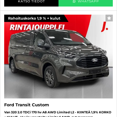
KATSO TIEDOT
WHATSAPP
Rahoituskorko 1,9 % + kulut
FAV
Ford Transit Custom
Van 320 2.0 TDCi 170 hv A8 AWD Limited L2 - KIINTEÄ 1,9% KORKO