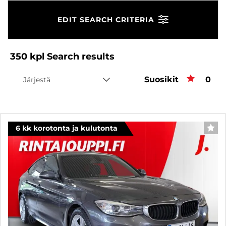
EDIT SEARCH CRITERIA
350
kpl
Search results
Suosikit
Favo
0
Järjestä
6 kk korotonta ja kulutonta
FAV