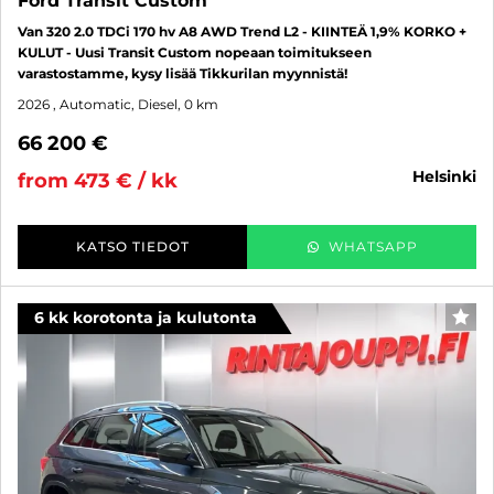
Ford Transit Custom
Van 320 2.0 TDCi 170 hv A8 AWD Trend L2 - KIINTEÄ 1,9% KORKO +
KULUT - Uusi Transit Custom nopeaan toimitukseen
varastostamme, kysy lisää Tikkurilan myynnistä!
2026
, Automatic, Diesel, 0 km
66 200 €
helsinki
from 473 € / kk
KATSO TIEDOT
WHATSAPP
6 kk korotonta ja kulutonta
FAV