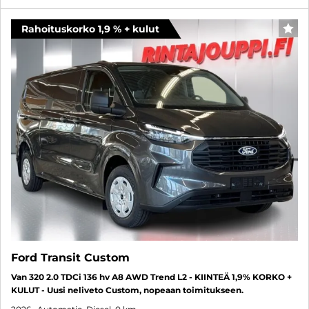
Rahoituskorko 1,9 % + kulut
FAV
Ford Transit Custom
Van 320 2.0 TDCi 136 hv A8 AWD Trend L2 - KIINTEÄ 1,9% KORKO +
KULUT - Uusi neliveto Custom, nopeaan toimitukseen.