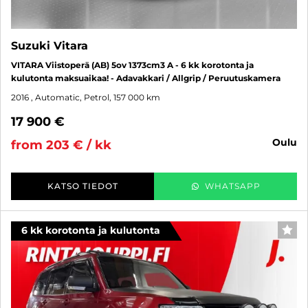
Suzuki Vitara
VITARA Viistoperä (AB) 5ov 1373cm3 A - 6 kk korotonta ja
kulutonta maksuaikaa! - Adavakkari / Allgrip / Peruutuskamera
2016
, Automatic, Petrol, 157 000 km
17 900 €
oulu
from 203 € / kk
KATSO TIEDOT
WHATSAPP
6 kk korotonta ja kulutonta
FAV