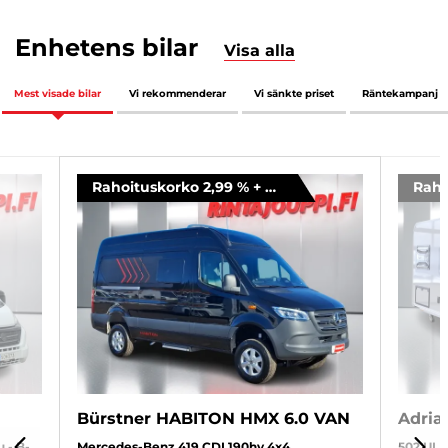
Enhetens bilar
Visa alla
Mest visade bilar
Vi rekommenderar
Vi sänkte priset
Räntekampanj
Rahoituskorko 2,99 % + kulut
Bürstner HABITON HMX 6.0 VAN
Adria
u - B-
Mercedes-Benz 419 CDI 190hv 4x4
502 UL 