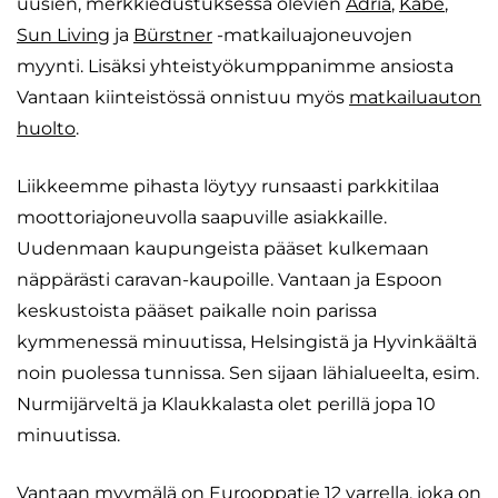
uusien, merkkiedustuksessa olevien
Adria
,
Kabe
,
Sun Living
ja
Bürstner
-matkailuajoneuvojen
myynti. Lisäksi yhteistyökumppanimme ansiosta
Vantaan kiinteistössä onnistuu myös
matkailuauton
huolto
.
Liikkeemme pihasta löytyy runsaasti parkkitilaa
moottoriajoneuvolla saapuville asiakkaille.
Uudenmaan kaupungeista pääset kulkemaan
näppärästi caravan-kaupoille. Vantaan ja Espoon
keskustoista pääset paikalle noin parissa
kymmenessä minuutissa, Helsingistä ja Hyvinkäältä
noin puolessa tunnissa. Sen sijaan lähialueelta, esim.
Nurmijärveltä ja Klaukkalasta olet perillä jopa 10
minuutissa.
Vantaan myymälä on Eurooppatie 12 varrella, joka on