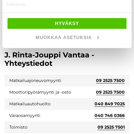
toimesta.
HYVÄKSY
MUOKKAA ASETUKSIA
J. Rinta-Jouppi Vantaa -
Yhteystiedot
Matkailuajoneuvomyynti
09 2525 7500
Moottoripyörämyynti ja -osto
09 2525 7500
Matkailuautohuolto
040 849 7025
Varaosamyynti
040 746 0366
Toimisto
09 2525 7501