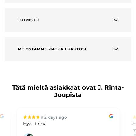
TOIMISTO
ME OSTAMME MATKAILUAUTOSI
Tätä mieltä asiakkaat ovat J. Rinta-
Joupista
2 days ago
Hyvä firma
A
m