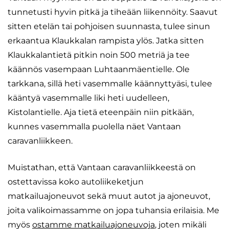
tunnetusti hyvin pitkä ja tiheään liikennöity. Saavut
sitten etelän tai pohjoisen suunnasta, tulee sinun
erkaantua Klaukkalan rampista ylös. Jatka sitten
Klaukkalantietä pitkin noin 500 metriä ja tee
käännös vasempaan Luhtaanmäentielle. Ole
tarkkana, sillä heti vasemmalle käännyttyäsi, tulee
kääntyä vasemmalle liki heti uudelleen,
Kistolantielle. Aja tietä eteenpäin niin pitkään,
kunnes vasemmalla puolella näet Vantaan
caravanliikkeen.
Muistathan, että Vantaan caravanliikkeestä on
ostettavissa koko autoliikeketjun
matkailuajoneuvot sekä muut autot ja ajoneuvot,
joita valikoimassamme on jopa tuhansia erilaisia. Me
myös
ostamme matkailuajoneuvoja
, joten mikäli