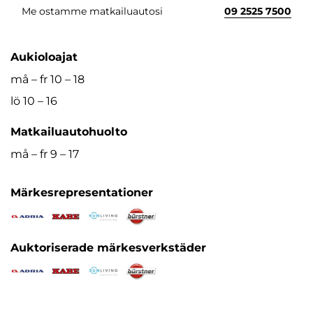
Me ostamme matkailuautosi
09 2525 7500
Aukioloajat
må – fr 10 – 18
lö 10 – 16
Matkailuautohuolto
må – fr 9 – 17
Märkesrepresentationer
Auktoriserade märkesverkstäder