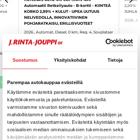
FÖREGÅENDE
NÄS
DE +
Automaatti Retkeilyauto - B-kortti - KIINTEÄ
2,99% +
urva
KORKO 2,99% + KULUT - UPEA UUTUUS
JUHLAM
NELIVEDOLLA, INNOVATIIVINEN
2026
, 0
POHJARATKAISU, ERILLISVUOTEET
2026
, Automat, Diesel, 0 km, Reg. 4, Sovplatser
3
31 90
114 650 €
från 
vantaa
vantaa
från 753 € / kk
Suostumus
Yksityiskohdat
Tietoja
Parempaa autokauppaa evästeillä
APP
KATSO TIEDOT
WHATSAPP
KAT
Käytämme evästeitä parantaaksemme sivustomme
käyttökokemusta ja palveluntasoa. Evästeillä
varmistamme sivuston toimivuuden sekä
VISA ALLA MEST VISADE
mahdollistamme sinulle räätälöidympien sisältöjen ja
tarjousten vastaanottamisen. Evästeitä käytetään myös
sosiaalisen median ominaisuuksien tukemiseen sekä
kävijämäärän analysointiin meidän ja kumppaniemme