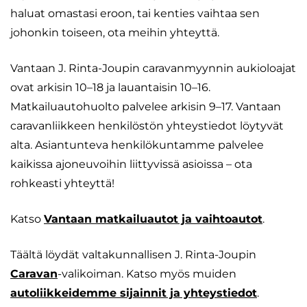
haluat omastasi eroon, tai kenties vaihtaa sen
johonkin toiseen, ota meihin yhteyttä.
Vantaan J. Rinta-Joupin caravanmyynnin aukioloajat
ovat arkisin 10–18 ja lauantaisin 10–16.
Matkailuautohuolto palvelee arkisin 9–17. Vantaan
caravanliikkeen henkilöstön yhteystiedot löytyvät
alta. Asiantunteva henkilökuntamme palvelee
kaikissa ajoneuvoihin liittyvissä asioissa – ota
rohkeasti yhteyttä!
Katso
Vantaan matkailuautot ja vaihtoautot
.
Täältä löydät valtakunnallisen J. Rinta-Joupin
Caravan
-valikoiman. Katso myös muiden
autoliikkeidemme sijainnit ja yhteystiedot
.