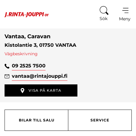
Hoppa till innehåll
Sök
Meny
Vantaa, Caravan
Kistolantie 3, 01750 VANTAA
Vägbeskrivning
09 2525 7500
vantaa
@rintajouppi.fi
VISA PÅ KARTA
BILAR TILL SALU
SERVICE