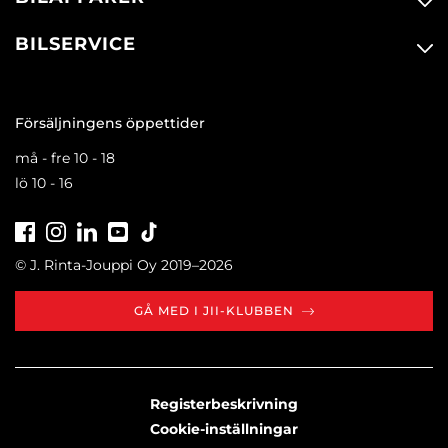
BILSERVICE
Försäljningens öppettider
må - fre 10 - 18
lö 10 - 16
Facebook
Instagram
LinkedIn
Youtube
Tiktok
© J. Rinta-Jouppi Oy 2019–2026
GÅ MED I JII-KLUBBEN
Registerbeskrivning
Cookie-inställningar