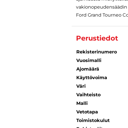
vakionopeudensäädin li
Ford Grand Tourneo Conn
Perustiedot
Rekisterinumero
Vuosimalli
Ajomäärä
Käyttövoima
Väri
Vaihteisto
Malli
Vetotapa
Toimistokulut