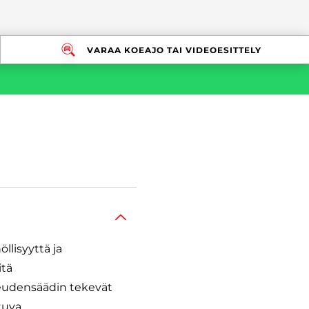
VARAA KOEAJO TAI VIDEOESITTELY
llisyyttä ja
itä
peudensäädin tekevät
tuva