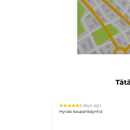
Tätä
 ago
2 days ago
ä, nopeaa ja
Hyvää kaupankäyntiä
palvelua!