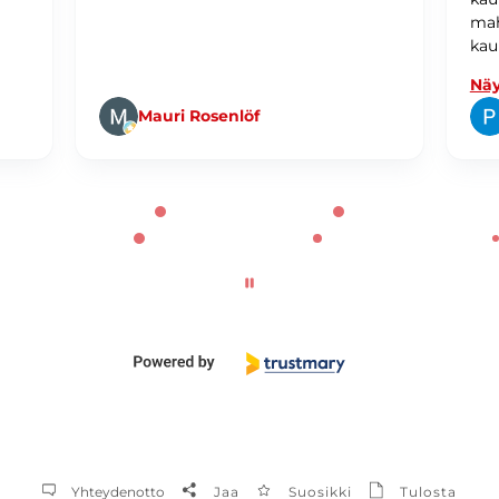
mah
kau
Näy
Mauri Rosenlöf
Yhteydenotto
Jaa
Suosikki
Tulosta