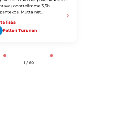
tava) odottelimme 3,5h
pantekoa. Mutta net...
tä lisää
Petteri Turunen
Patrik Wecks
1 / 60