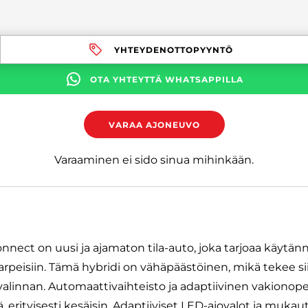
YHTEYDENOTTOPYYNTÖ
OTA YHTEYTTÄ WHATSAPPILLA
VARAA AJONEUVO
Varaaminen ei sido sinua mihinkään.
ect on uusi ja ajamaton tila-auto, joka tarjoaa käytännö
rpeisiin. Tämä hybridi on vähäpäästöinen, mikä tekee si
valinnan. Automaattivaihteisto ja adaptiivinen vakiono
, erityisesti kesäisin. Adaptiiviset LED-ajovalot ja mukau