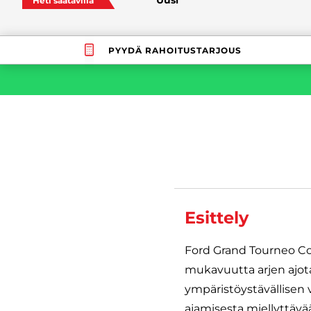
Heti saatavilla
PYYDÄ RAHOITUSTARJOUS
Esittely
Ford Grand Tourneo Conn
mukavuutta arjen ajota
ympäristöystävällisen 
ajamisesta miellyttävää