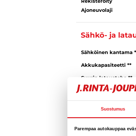
Rekisteröity
Ajoneuvolaji
Sähkö- ja lata
Sähköinen kantama 
Akkukapasiteetti **
Suurin latausteho **
Latausliitäntä
** Ilmoitetut tekniset tiedot
toimintamatka-arvot voivat
Suostumus
Parempaa autokauppaa eväst