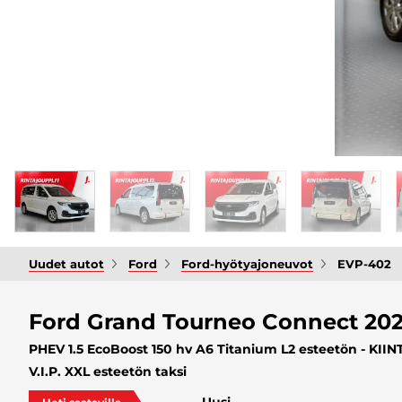
Uudet autot
Ford
Ford-hyötyajoneuvot
EVP-402
Ford Grand Tourneo Connect 20
PHEV 1.5 EcoBoost 150 hv A6 Titanium L2 esteetön - KII
V.I.P. XXL esteetön taksi
Uusi