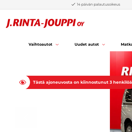
Siirry sisältöön
14 päivän palautusoikeus
Vaihtoautot
Uudet autot
Matka
Tästä ajoneuvosta on kiinnostunut 3 henkilöä
EDELLINEN