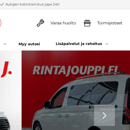
Autojen kotiintoimitus jopa 24h
Varaa huolto
Toimipisteet
t
Lisäpalvelut ja rahoitus
Myy autosi
SEURAAVA