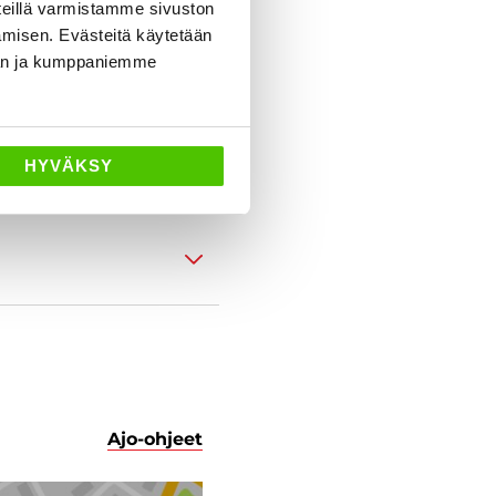
eillä varmistamme sivuston
amisen. Evästeitä käytetään
dän ja kumppaniemme
HYVÄKSY
Ajo-ohjeet