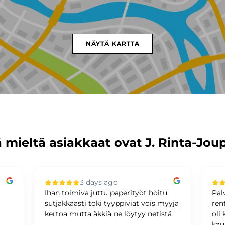
NÄYTÄ KARTTA
 mieltä asiakkaat ovat J. Rinta-Jou
3 days ago
Ihan toimiva juttu paperityöt hoitu
Pal
sutjakkaasti toki tyyppiviat vois myyjä
ren
kertoa mutta äkkiä ne löytyy netistä
oli
kau