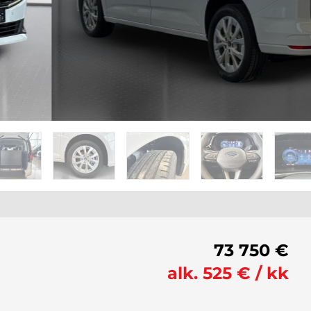
73 750 €
alk. 525 € / kk