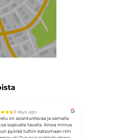
pista
3 days ago
4 days ag
velu on asiantuntevaa ja samalla
Loistavaa palvelua
toa sopivalla tavalla. Ainoa miinus
 kun pyörää tultiin katsomaan niin
ppias oli Oulussa( paikkakuntana