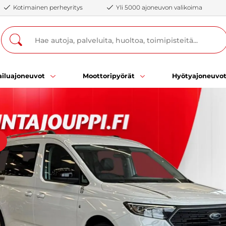
Kotimainen perheyritys
Yli 5000 ajoneuvon valikoima
iluajoneuvot
Moottoripyörät
Hyötyajoneuvo