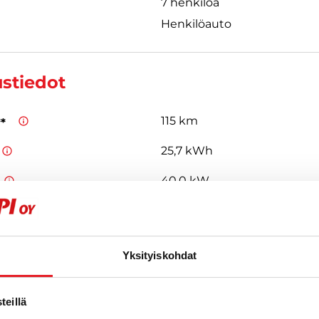
7 henkilöä
Henkilöauto
ustiedot
115 km
**
25,7 kWh
40,0 kW
CCS
Type 2
,
 ovat valmistajan antamia arvioita uudelle ajoneuvolle. Todelliset kulu
 vaihdella ajoneuvon kunnon, ajotavan ja käyttöolosuhteiden mukaa
Yksityiskohdat
eillä