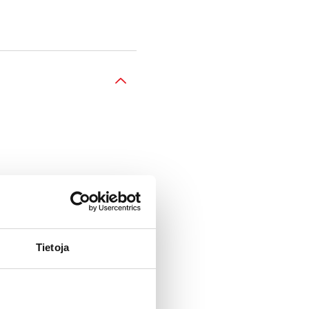
tus-, lataus- ja
n.
Tietoja