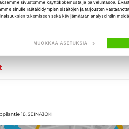
 tietoja
aksemme sivustomme käyttökokemusta ja palveluntasoa. Eväst
mme sinulle räätälöidympien sisältöjen ja tarjousten vastaanott
inaisuuksien tukemiseen sekä kävijämäärän analysointiin mei
MUOKKAA ASETUKSIA
t
ppilantie 18, SEINÄJOKI