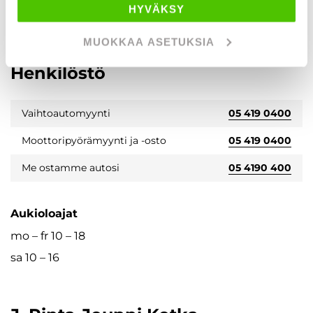
HYVÄKSY
MUOKKAA ASETUKSIA
J. Rinta-Jouppi Kotka -
Henkilöstö
Vaihtoautomyynti
05 419 0400
Moottoripyörämyynti ja -osto
05 419 0400
Me ostamme autosi
05 4190 400
Aukioloajat
mo – fr 10 – 18
sa 10 – 16