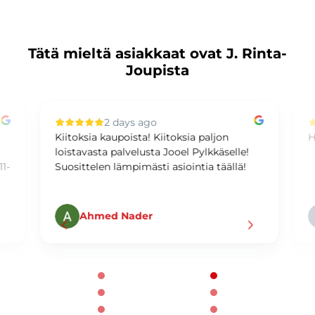
Tätä mieltä asiakkaat ovat J. Rinta-
Joupista
2 days ago
Kiitoksia kaupoista! Kiitoksia paljon
H
loistavasta palvelusta Jooel Pylkkäselle!
1-
Suosittelen lämpimästi asiointia täällä!
Ahmed Nader
Page 2 of 60