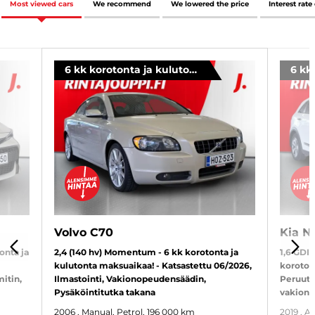
Most viewed cars
We recommend
We lowered the price
Interest rate
6 kk korotonta ja kulutonta
Volvo C70
Kia Ni
onta ja
2,4 (140 hv) Momentum - 6 kk korotonta ja
1,6 GDI
PREVIOUS
NEX
kulutonta maksuaikaa! - Katsastettu 06/2026,
koroton
itin,
Ilmastointi, Vakionopeudensäädin,
Peruutu
Pysäköintitutka takana
vakion
2006
, Manual, Petrol, 196 000 km
2019
, A