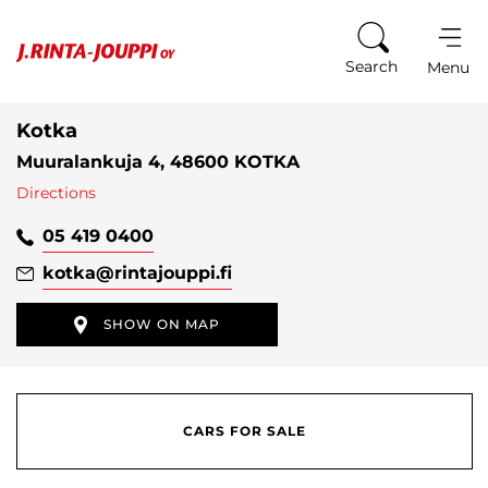
Skip to content
Search
Menu
Kotka
Muuralankuja 4, 48600 KOTKA
Directions
05 419 0400
kotka
@rintajouppi.fi
SHOW ON MAP
CARS FOR SALE