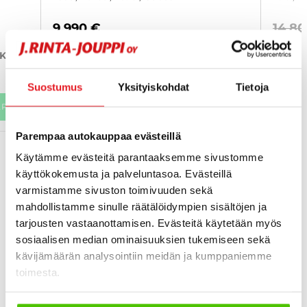
9 990 €
14 80
kotka
from 157 € / kk
from 
kotka
Suostumus
Yksityiskohdat
Tietoja
APP
KATSO TIEDOT
WHATSAPP
KAT
Parempaa autokauppaa evästeillä
Käytämme evästeitä parantaaksemme sivustomme
VIEW ALL MOST VIEWED
käyttökokemusta ja palveluntasoa. Evästeillä
varmistamme sivuston toimivuuden sekä
mahdollistamme sinulle räätälöidympien sisältöjen ja
tarjousten vastaanottamisen. Evästeitä käytetään myös
sosiaalisen median ominaisuuksien tukemiseen sekä
kävijämäärän analysointiin meidän ja kumppaniemme
toimesta.