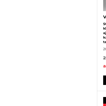
V
S
k
a
k
t
2
2
a