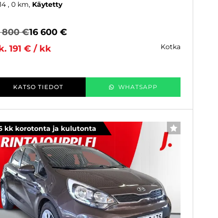
14
, 0 km
Käytetty
6 800 €
16 600 €
kotka
k. 191 € / kk
KATSO TIEDOT
WHATSAPP
6 kk korotonta ja kulutonta
SUOSIKKI