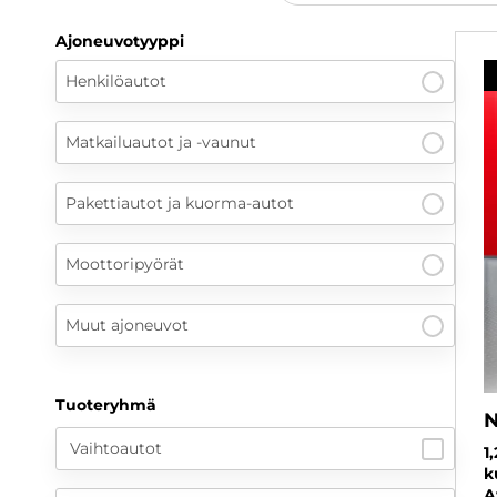
Ajoneuvotyyppi
Henkilöautot
Matkailuautot ja -vaunut
Pakettiautot ja kuorma-autot
Moottoripyörät
Muut ajoneuvot
Tuoteryhmä
N
Vaihtoautot
1
k
A