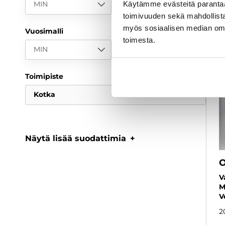
Käytämme evästeitä paranta
MIN
MAX
toimivuuden sekä mahdollista
myös sosiaalisen median om
Vuosimalli
toimesta.
MIN
MAX
Toimipiste
Kotka
Näytä lisää suodattimia
O
V
M
V
2