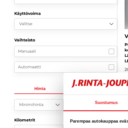
Käyttövoima
Valitse
V
Vaihteisto
P
k
Manuaali
L
L
Automaatti
2
1
Hinta
KK-erä
a
Suostumus
Minimihinta
Maksimihinta
Kilometrit
Parempaa autokauppaa eväst