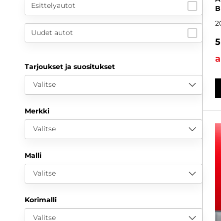
Esittelyautot
B
2
Uudet autot
5
a
Tarjoukset ja suositukset
Valitse
Merkki
Valitse
Malli
Valitse
Korimalli
Valitse