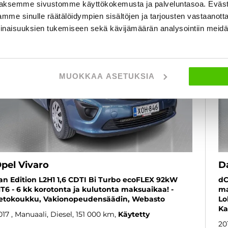
aksemme sivustomme käyttökokemusta ja palveluntasoa. Eväst
SUOSIKKI
mme sinulle räätälöidympien sisältöjen ja tarjousten vastaanott
inaisuuksien tukemiseen sekä kävijämäärän analysointiin mei
MUOKKAA ASETUKSIA
pel Vivaro
D
an Edition L2H1 1,6 CDTI Bi Turbo ecoFLEX 92kW
dC
T6 - 6 kk korotonta ja kulutonta maksuaikaa! -
ma
etokoukku, Vakionopeudensäädin, Webasto
Lo
Ka
017
, Manuaali, Diesel, 151 000 km
Käytetty
20