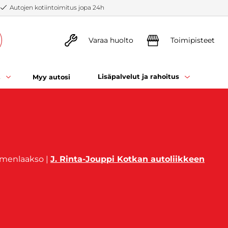
Autojen kotiintoimitus jopa 24h
Varaa huolto
Toimipisteet
t
Lisäpalvelut ja rahoitus
Myy autosi
ymenlaakso |
J. Rinta-Jouppi Kotkan autoliikkeen