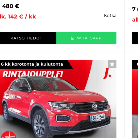
1 480 €
7
kotka
lk. 142 € / kk
al
KATSO TIEDOT
WHATSAPP
6 kk korotonta ja kulutonta
SUOSIKKI