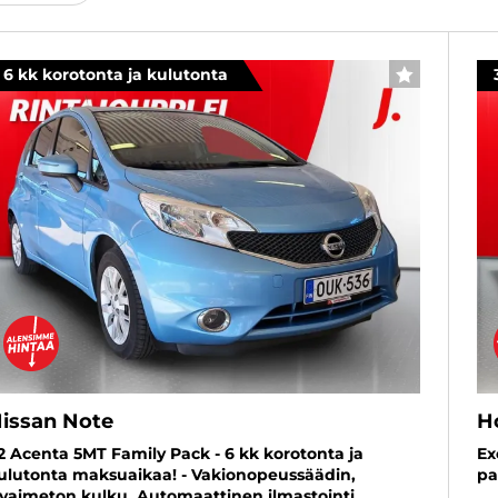
6 kk korotonta ja kulutonta
SUOSIKKI
issan Note
H
,2 Acenta 5MT Family Pack - 6 kk korotonta ja
Ex
ulutonta maksuaikaa! - Vakionopeussäädin,
pa
vaimeton kulku, Automaattinen ilmastointi,