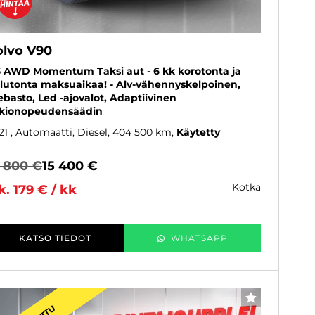
olvo V90
 AWD Momentum Taksi aut - 6 kk korotonta ja
lutonta maksuaikaa! - Alv-vähennyskelpoinen,
basto, Led -ajovalot, Adaptiivinen
kionopeudensäädin
21
, Automaatti, Diesel, 404 500 km
Käytetty
5 800 €
15 400 €
kotka
k. 179 € / kk
KATSO TIEDOT
WHATSAPP
SUOSIKKI