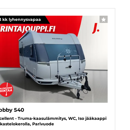
3 kk lyhennysvapaa
SUOSIKKI
obby 540
cellent - Truma-kaasulämmitys, WC, Iso jääkaappi
kastelokerolla, Parivuode