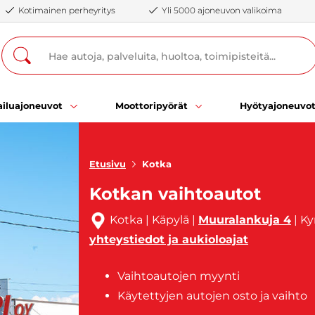
Kotimainen perheyritys
Yli 5000 ajoneuvon valikoima
iluajoneuvot
Moottoripyörät
Hyötyajoneuvo
Etusivu
Kotka
Kotkan vaihtoautot
Kotka | Käpylä |
Muuralankuja 4
| K
yhteystiedot ja aukioloajat
Vaihtoautojen myynti
Käytettyjen autojen osto ja vaihto