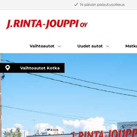
Siirry sisältöön
14 päivän palautusoikeus
Vaihtoautot
Uudet autot
Matka
Vaihtoautot Kotka