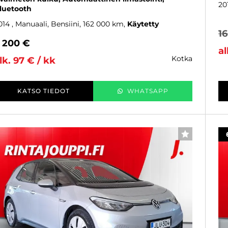
20
luetooth
014
, Manuaali, Bensiini, 162 000 km
Käytetty
1
 200 €
al
kotka
lk. 97 € / kk
KATSO TIEDOT
WHATSAPP
SUOSIKKI