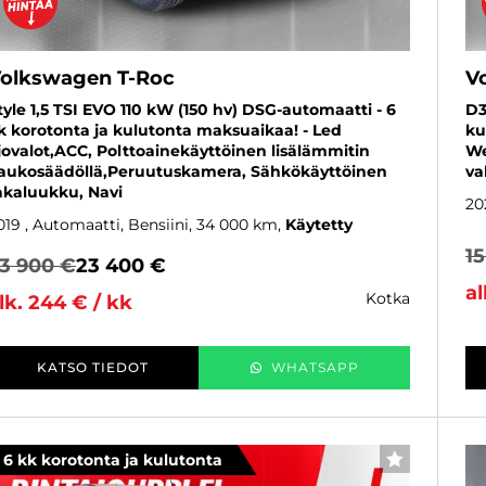
olkswagen T-Roc
V
tyle 1,5 TSI EVO 110 kW (150 hv) DSG-automaatti - 6
D3
k korotonta ja kulutonta maksuaikaa! - Led
ku
jovalot,ACC, Polttoainekäyttöinen lisälämmitin
We
aukosäädöllä,Peruutuskamera, Sähkökäyttöinen
va
akaluukku, Navi
20
019
, Automaatti, Bensiini, 34 000 km
Käytetty
1
3 900 €
23 400 €
al
kotka
lk. 244 € / kk
KATSO TIEDOT
WHATSAPP
6 kk korotonta ja kulutonta
SUOSIKKI