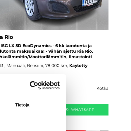
a Rio
2 ISG LX 5D EcoDynamics - 6 kk korotonta ja
lutonta maksuaikaa! - Vähän ajettu Kia Rio,
hkolämmitin/Moottorilämmitin, Ilmastointi
13
, Manuaali, Bensiini, 78 000 km
Käytetty
 900 €
kotka
k. 118 € / kk
Tietoja
KATSO TIEDOT
WHATSAPP