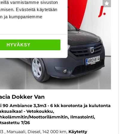
eillä varmistamme sivuston
6 kk korotonta ja kulutonta
SUOSIKKI
amisen. Evästeitä käytetään
dän ja kumppaniemme
HYVÄKSY
acia Dokker Van
i 90 Ambiance 3,3m3 - 6 kk korotonta ja kulutonta
ksuaikaa! - Vetokoukku,
hkolämmitin/Moottorilämmitin, Ilmastointi,
tsastettu 7/26
13
, Manuaali, Diesel, 142 000 km
Käytetty