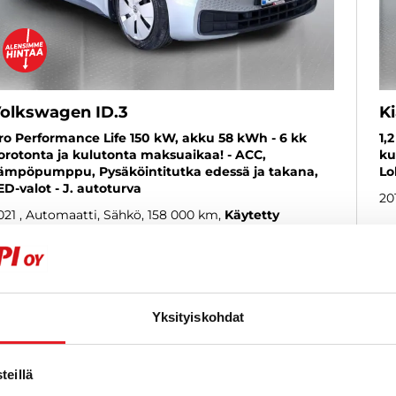
olkswagen ID.3
Ki
ro Performance Life 150 kW, akku 58 kWh - 6 kk
1,
orotonta ja kulutonta maksuaikaa! - ACC,
ku
ämpöpumppu, Pysäköintitutka edessä ja takana,
Lo
ED-valot - J. autoturva
20
021
, Automaatti, Sähkö, 158 000 km
Käytetty
6
6 880 €
16 600 €
al
kotka
lk. 191 € / kk
Yksityiskohdat
KATSO TIEDOT
WHATSAPP
eillä