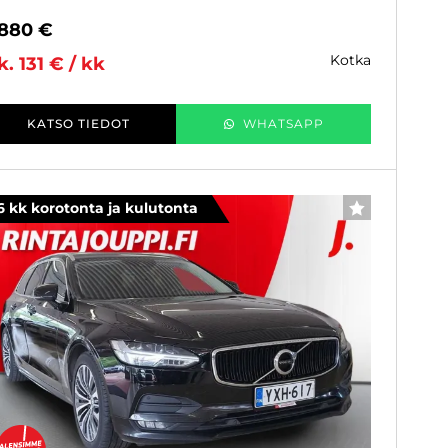
 880 €
kotka
k. 131 € / kk
KATSO TIEDOT
WHATSAPP
6 kk korotonta ja kulutonta
SUOSIKKI