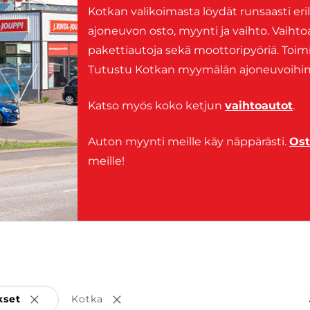
Kotkan valikoimasta löydät runsaasti eri
ajoneuvon osto, myynti ja vaihto. Vaihtoa
pakettiautoja sekä moottoripyöriä. Toi
Tutustu Kotkan myymälän ajoneuvoihin al
Katso myös koko ketjun
vaihtoautot
.
Auton myynti meille käy näppärästi.
Ost
meille!
kset
Kotka
Poista valinta
Poista valinta