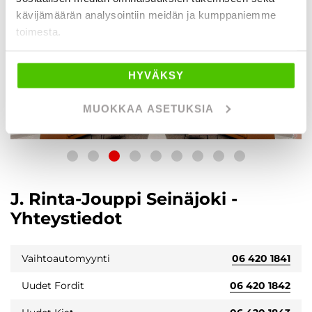
kävijämäärän analysointiin meidän ja kumppaniemme
toimesta.
HYVÄKSY
MUOKKAA ASETUKSIA
J. Rinta-Jouppi Seinäjoki -
Yhteystiedot
Vaihtoautomyynti
06 420 1841
Uudet Fordit
06 420 1842