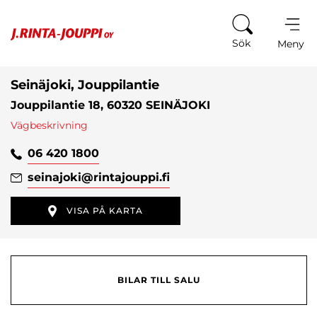
Hoppa till innehåll
Sök
Meny
Seinäjoki, Jouppilantie
Jouppilantie 18, 60320 SEINÄJOKI
Vägbeskrivning
06 420 1800
seinajoki
@rintajouppi.fi
VISA PÅ KARTA
BILAR TILL SALU