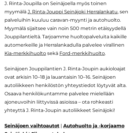
J. Rinta-Joupilla on Seinäjoella myös toinen
myymälä
J. Rinta-Jouppi Seinäjoki Herralankatu
, sen
palveluihin kuuluu caravan-myynti ja autohuolto.
Myymälä sijaitsee vain noin 500 metrin etäisyydellä
Jouppilantieltä. Tarjoamme huoltopalveluita kaikille
automerkeille ja Herralankadulla palvelee virallinen
Kia-merkkihuolto
sekä
Ford-merkkihuolto
.
Seinäjoen Jouppilantien J. Rinta-Joupin aukioloajat
ovat arkisin 10–18 ja lauantaisin 10–16. Seinäjoen
autoliikkeen henkilöstön yhteystiedot löytyvät alta.
Osaava henkilökuntamme palvelee mielellään
ajoneuvoihin liittyvissä asioissa – ota rohkeasti
yhteyttä J. Rinta-Joupin autoliikkeet Seinäjoki!
Seinäjoen vaihtoautot
|
Autohuolto ja -korjaamo