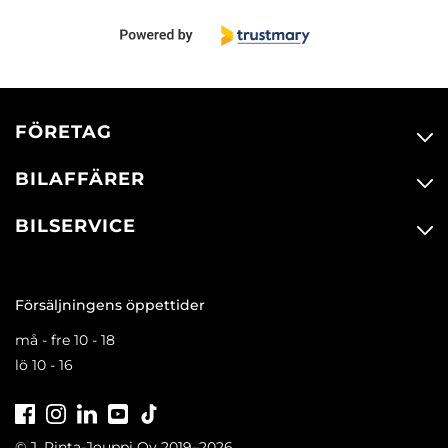
FÖRETAG
BILAFFÄRER
BILSERVICE
Försäljningens öppettider
må - fre 10 - 18
lö 10 - 16
Facebook
Instagram
LinkedIn
Youtube
Tiktok
© J. Rinta-Jouppi Oy 2019–2026