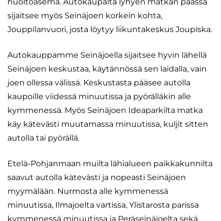
huoltoasema. Autokaupalta lyhyen matkan päässä
sijaitsee myös Seinäjoen korkein kohta,
Jouppilanvuori, josta löytyy liikuntakeskus Joupiska.
Autokauppamme Seinäjoella sijaitsee hyvin lähellä
Seinäjoen keskustaa, käytännössä sen laidalla, vain
joen ollessa välissä. Keskustasta pääsee autolla
kaupoille viidessä minuutissa ja pyörälläkin alle
kymmenessä. Myös Seinäjoen Ideaparkilta matka
käy kätevästi muutamassa minuutissa, kuljit sitten
autolla tai pyörällä.
Etelä-Pohjanmaan muilta lähialueen paikkakunnilta
saavut autolla kätevästi ja nopeasti Seinäjoen
myymälään. Nurmosta alle kymmenessä
minuutissa, Ilmajoelta vartissa, Ylistarosta parissa
kymmenessä minuutissa ja Peräseinäjoelta sekä