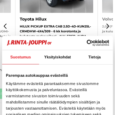
Toyota Hilux
Volvo
HILUX PICKUP EXTRA CAB 2.5D-4D-KUN25L-
2,0F (F
FÖREGÅENDE
NÄS
SUOMI-
CRMDHW-4X4/309 - 6 kk korotonta ja
ja kulu
Auto ja
kulutonta maksuaikaa! - ALV, EBER, AURA,
2009
, 
KIPPILAVA!
2006
, Diesel, 320 000 km
7 80
Suostumus
Yksityiskohdat
Tietoja
9 400 €
från 
inäjoki
seinäjoki
från 150 € / kk
Parempaa autokauppaa evästeillä
Käytämme evästeitä parantaaksemme sivustomme
käyttökokemusta ja palveluntasoa. Evästeillä
APP
KATSO TIEDOT
WHATSAPP
KAT
varmistamme sivuston toimivuuden sekä
mahdollistamme sinulle räätälöidympien sisältöjen ja
tarjousten vastaanottamisen. Evästeitä käytetään myös
sosiaalisen median ominaisuuksien tukemiseen sekä
VISA ALLA MEST VISADE