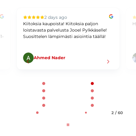
2 days ago
Kiitoksia kaupoista! Kiitoksia paljon
H
loistavasta palvelusta Jooel Pylkkäselle!
1-
Suosittelen lämpimästi asiointia täällä!
Ahmed Nader
Page 2 of 60
2 / 60