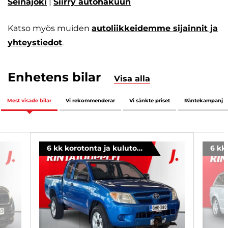
Seinäjoki
|
Siirry autohakuun
Katso myös muiden
autoliikkeidemme sijainnit ja
yhteystiedot
.
Enhetens bilar
Visa alla
Mest visade bilar
Vi rekommenderar
Vi sänkte priset
Räntekampanj
6 kk korotonta ja kulutonta