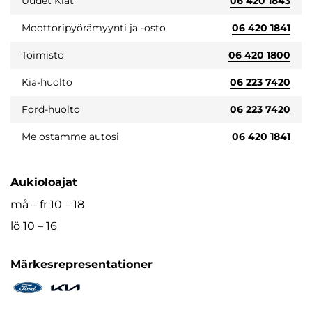
Uudet Kiat
06 420 1843
Moottoripyörämyynti ja -osto
06 420 1841
Toimisto
06 420 1800
Kia-huolto
06 223 7420
Ford-huolto
06 223 7420
Me ostamme autosi
06 420 1841
Aukioloajat
må – fr 10 – 18
lö 10 – 16
Märkesrepresentationer