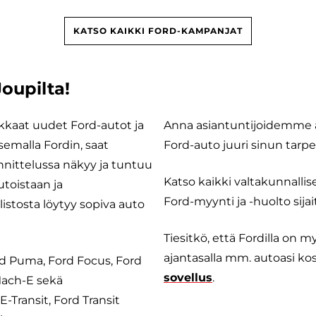
KATSO KAIKKI FORD-KAMPANJAT
oupilta!
kkaat uudet Ford-autot ja
Anna asiantuntijoidemme 
tsemalla Fordin, saat
Ford-auto juuri sinun tarpe
nnittelussa näkyy ja tuntuu
Katso kaikki valtakunnallis
utoistaan ja
Ford-myynti ja -huolto sija
istosta löytyy sopiva auto
Tiesitkö, että Fordilla on 
ajantasalla mm. autoasi kos
Ford Puma, Ford Focus, Ford
sovellus
.
Mach-E sekä
-Transit, Ford Transit