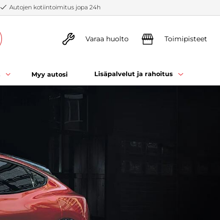
Autojen kotiintoimitus jopa 24h
Varaa huolto
Toimipisteet
t
Lisäpalvelut ja rahoitus
Myy autosi