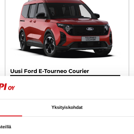
Uusi Ford E-Tourneo Courier
KATSO TILATTAVAT
KATSO HETI SAATAVILLA
TUTUSTU MALLIIN
Yksityiskohdat
eillä