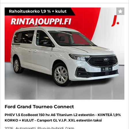
Rahoituskorko 1,9 % + kulut
SUO
Ford Grand Tourneo Connect
PHEV 1.5 EcoBoost 150 hv A6 Titanium L2 esteetön - KIINTEÄ 1,9%
KORKO + KULUT - Carsport GL V.I.P. XXL esteetön taksi
2026
, Automaatti, Plug-in-hybridi, 0 km