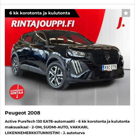
6 kk korotonta ja kulutonta
SUO
Peugeot 2008
Active PureTech 130 EAT8-automaatti - 6 kk korotonta ja kulutonta
maksuaikaa! - 2-OM, SUOMI-AUTO, VAKKARI,
LIIKENNEMERKKITUNNISTIN! - J. autoturva