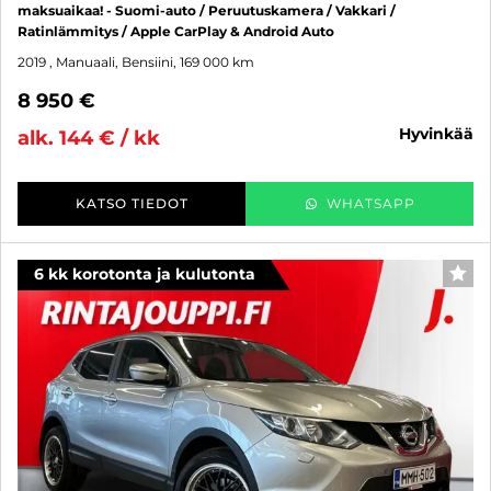
maksuaikaa! - Suomi-auto / Peruutuskamera / Vakkari /
Ratinlämmitys / Apple CarPlay & Android Auto
2019
, Manuaali, Bensiini, 169 000 km
8 950 €
hyvinkää
alk. 144 € / kk
KATSO TIEDOT
WHATSAPP
6 kk korotonta ja kulutonta
SUO