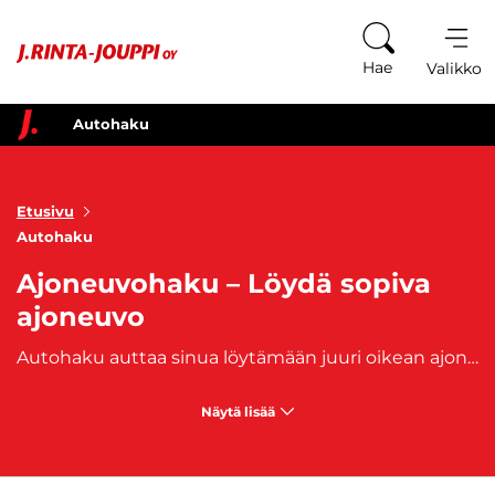
Siirry sisältöön
Hae
Valikko
Autohaku
Etusivu
Autohaku
Ajoneuvohaku – Löydä sopiva
ajoneuvo
Autohaku auttaa sinua löytämään juuri oikean ajoneuvon laajasta valikoimasta. Hae autoja, pakettiautoja ja muita ajoneuvoja merkin, mallin, hinnan, käyttövoiman ja muiden ominaisuuksien perusteella. Ajoneuvohaku tekee ajoneuvojen etsimisestä helppoa ja nopeaa, ja löydät varmasti juuri sinun tarpeisiisi sopivan ajoneuvon. Käytä ajoneuvohakua ja tee autokaupasta vaivattomampaa!
Näytä lisää