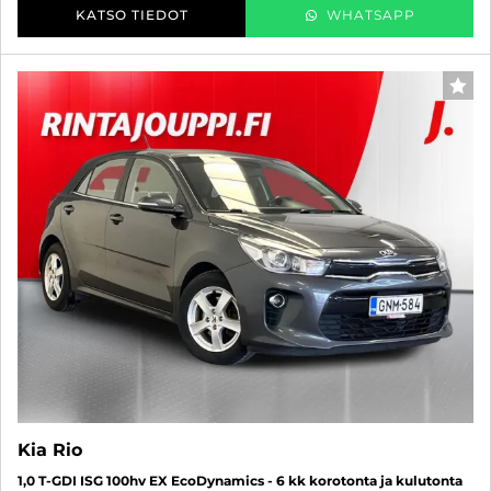
KATSO TIEDOT
WHATSAPP
SUO
Kia Rio
1,0 T-GDI ISG 100hv EX EcoDynamics - 6 kk korotonta ja kulutonta