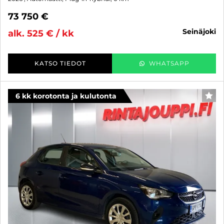
73 750 €
seinäjoki
alk. 525 € / kk
KATSO TIEDOT
WHATSAPP
6 kk korotonta ja kulutonta
SUO