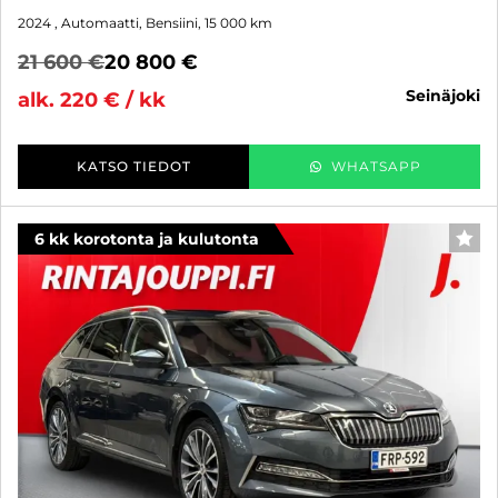
2024
, Automaatti, Bensiini, 15 000 km
21 600 €
20 800 €
seinäjoki
alk. 220 € / kk
KATSO TIEDOT
WHATSAPP
6 kk korotonta ja kulutonta
SUO