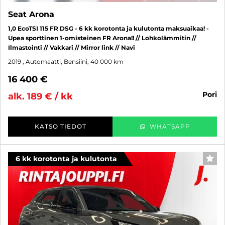
Seat Arona
1,0 EcoTSI 115 FR DSG - 6 kk korotonta ja kulutonta maksuaikaa! -
Upea sporttinen 1-omisteinen FR Arona!! // Lohkolämmitin //
Ilmastointi // Vakkari // Mirror link // Navi
2019
, Automaatti, Bensiini, 40 000 km
16 400 €
pori
alk. 189 € / kk
KATSO TIEDOT
WHATSAPP
6 kk korotonta ja kulutonta
SUO