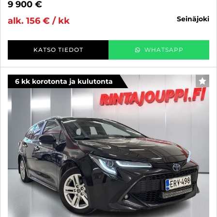
9 900 €
seinäjoki
alk. 156 € / kk
KATSO TIEDOT
WHATSAPP
6 kk korotonta ja kulutonta
SUO