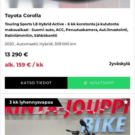
Toyota Corolla
Touring Sports 1,8 Hybrid Active - 6 kk korotonta ja kulutonta
maksuaikaa! - Suomi-auto, ACC, Peruutuskamera, Aut.ilmastointi,
Ratinlämmitin, Sähkökontti
2020
, Automaatti, Hybridi, 309 000 km
13 290 €
jyväskylä
alk. 159 € / kk
KATSO TIEDOT
WHATSAPP
3 kk lyhennysvapaa
SUO