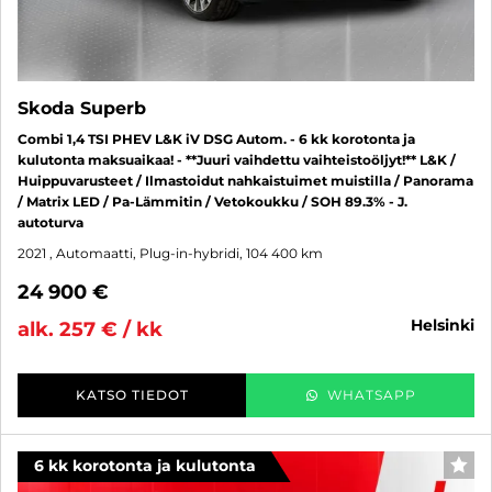
Skoda Superb
Combi 1,4 TSI PHEV L&K iV DSG Autom. - 6 kk korotonta ja
kulutonta maksuaikaa! - **Juuri vaihdettu vaihteistoöljyt!** L&K /
Huippuvarusteet / Ilmastoidut nahkaistuimet muistilla / Panorama
/ Matrix LED / Pa-Lämmitin / Vetokoukku / SOH 89.3% - J.
autoturva
2021
, Automaatti, Plug-in-hybridi, 104 400 km
24 900 €
helsinki
alk. 257 € / kk
KATSO TIEDOT
WHATSAPP
6 kk korotonta ja kulutonta
SUO