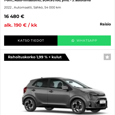
1-om., Auto-ilmastointi, SOH:91/100, yms. - J. autoturva
2022
, Automaatti, Sähkö, 54 000 km
16 480 €
raisio
alk. 190 € / kk
KATSO TIEDOT
WHATSAPP
Rahoituskorko 1,99 % + kulut
SUO