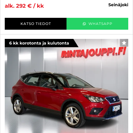
seinäjoki
alk. 292 € / kk
KATSO TIEDOT
WHATSAPP
6 kk korotonta ja kulutonta
SUO