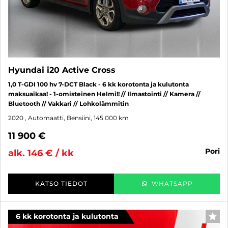
Hyundai i20 Active Cross
1,0 T-GDI 100 hv 7-DCT Black - 6 kk korotonta ja kulutonta
maksuaikaa! - 1-omisteinen Helmi!! // Ilmastointi // Kamera //
Bluetooth // Vakkari // Lohkolämmitin
2020
, Automaatti, Bensiini, 145 000 km
11 900 €
pori
alk. 146 € / kk
KATSO TIEDOT
WHATSAPP
6 kk korotonta ja kulutonta
SUO