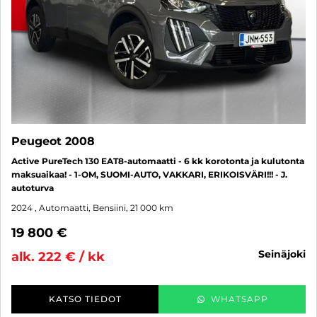
Peugeot 2008
Active PureTech 130 EAT8-automaatti - 6 kk korotonta ja kulutonta
maksuaikaa! - 1-OM, SUOMI-AUTO, VAKKARI, ERIKOISVÄRI!!! - J.
autoturva
2024
, Automaatti, Bensiini, 21 000 km
19 800 €
seinäjoki
alk. 222 € / kk
KATSO TIEDOT
WHATSAPP