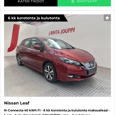
KATSO TIEDOT
WHATSAPP
6 kk korotonta ja kulutonta
SUO
Nissan Leaf
N-Connecta 40 kWh FI - 6 kk korotonta ja kulutonta maksuaikaa! -