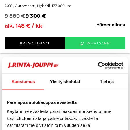
2010
, Automaatti, Hybridi, 177 000 km
9 880 €
9 300 €
hämeenlinna
alk. 148 € / kk
KATSO TIEDOT
WHATSAPP
3 kk lyhennysvapaa
SUO
Suostumus
Yksityiskohdat
Tietoja
Parempaa autokauppaa evästeillä
Käytämme evästeitä parantaaksemme sivustomme
käyttökokemusta ja palveluntasoa. Evästeillä
varmistamme sivuston toimivuuden sekä