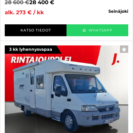
28 600 €
28 400 €
seinäjoki
alk. 273 € / kk
KATSO TIEDOT
WHATSAPP
3 kk lyhennysvapaa
SUO