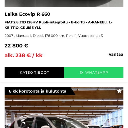
Laika Ecovip R 660
FIAT 2.8 JTD 128HV Puoli-integroitu - B-kortti - A-PANEELI, L-
KEITTIÖ, CRUISE YM.
2007
, Manuaali, Diesel, 176 000 km, Rek. 4, Vuodepaikat 3
22 800 €
vantaa
alk. 238 € / kk
KATSO TIEDOT
WHATSAPP
6 kk korotonta ja kulutonta
SUO