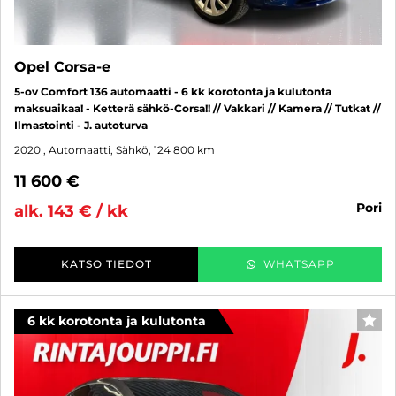
Opel Corsa-e
5-ov Comfort 136 automaatti - 6 kk korotonta ja kulutonta
maksuaikaa! - Ketterä sähkö-Corsa!! // Vakkari // Kamera // Tutkat //
Ilmastointi - J. autoturva
2020
, Automaatti, Sähkö, 124 800 km
11 600 €
pori
alk. 143 € / kk
KATSO TIEDOT
WHATSAPP
6 kk korotonta ja kulutonta
SUO