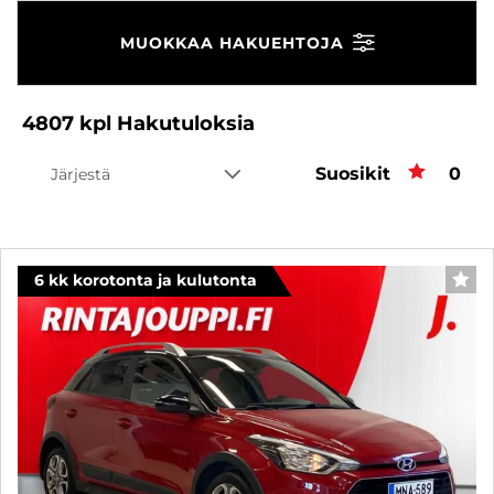
MUOKKAA HAKUEHTOJA
4807
kpl
Hakutuloksia
Suosikit
Suos
0
Järjestä
6 kk korotonta ja kulutonta
SUO