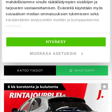
mahdollistamme sinulle räätälöidympien sisältöjen ja
tarjousten vastaanottamisen. Evästeitä käytetään myös
sosiaalisen median ominaisuuksien tukemiseen sekä
kävijämäärän analysointiin meidän ja kumppaniemme
BMW K
toimesta.
1300 GT - A-kortti - Suomipyörä, Huoltokirja, Metalliväri
2009
, Manuaali, Bensiini, 96 000 km
HYVÄKSY
5 480 €
MUOKKAA ASETUKSIA
kuopio
alk. 100 € / kk
KATSO TIEDOT
WHATSAPP
6 kk korotonta ja kulutonta
SUO