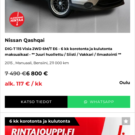
Nissan Qashqai
DIG-T 115 Visia 2WD 6M/T E6 - 6 kk korotonta ja kulutonta
maksuaikaa! - ** Juuri huollettu / Siisti / Vakkari / Ilmastointi **
2015
, Manuaali, Bensiini, 211 000 km
7 490 €
6 800 €
oulu
alk. 117 € / kk
KATSO TIEDOT
WHATSAPP
6 kk korotonta ja kulutonta
SUO