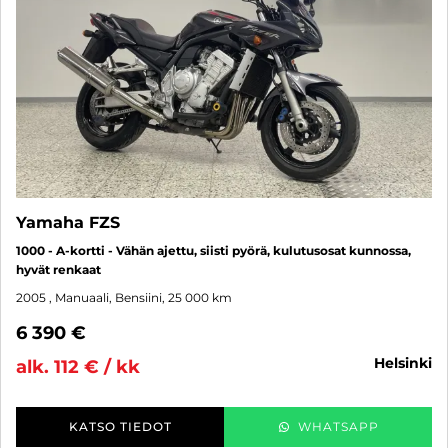
Yamaha FZS
1000 - A-kortti - Vähän ajettu, siisti pyörä, kulutusosat kunnossa,
hyvät renkaat
2005
, Manuaali, Bensiini, 25 000 km
6 390 €
helsinki
alk. 112 € / kk
KATSO TIEDOT
WHATSAPP