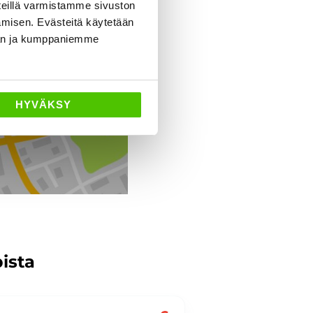
eillä varmistamme sivuston
amisen. Evästeitä käytetään
Ajo-ohjeet
dän ja kumppaniemme
HYVÄKSY
pista