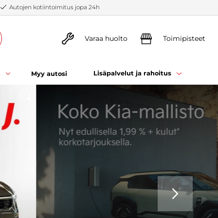
Autojen kotiintoimitus jopa 24h
Varaa huolto
Toimipisteet
t
Lisäpalvelut ja rahoitus
Myy autosi
SEURAAVA