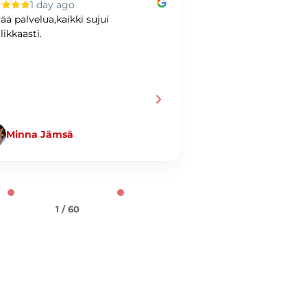
1 day ago
2 days ag
ää palvelua,kaikki sujui
Hyvää kaupankäynti
likkaasti.
Minna Jämsä
Jani Taiminen
1 / 60