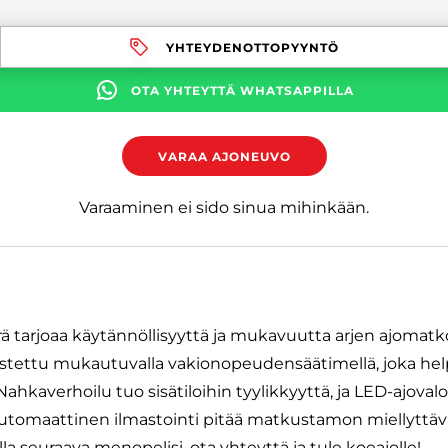
YHTEYDENOTTOPYYNTÖ
OTA YHTEYTTÄ WHATSAPPILLA
VARAA AJONEUVO
Varaaminen ei sido sinua mihinkään.
rä tarjoaa käytännöllisyyttä ja mukavuutta arjen ajomatk
stettu mukautuvalla vakionopeudensäätimellä, joka hel
ahkaverhoilu tuo sisätiloihin tyylikkyyttä, ja LED-ajoval
utomaattinen ilmastointi pitää matkustamon miellyttävän
lla seuraava menopelisi, ota yhteyttä ja tule koeajolle!