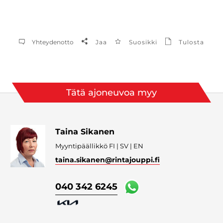
Yhteydenotto
Jaa
Suosikki
Tulosta
Tätä ajoneuvoa myy
Taina Sikanen
Myyntipäällikkö FI | SV | EN
taina.sikanen
@rintajouppi.fi
040 342 6245