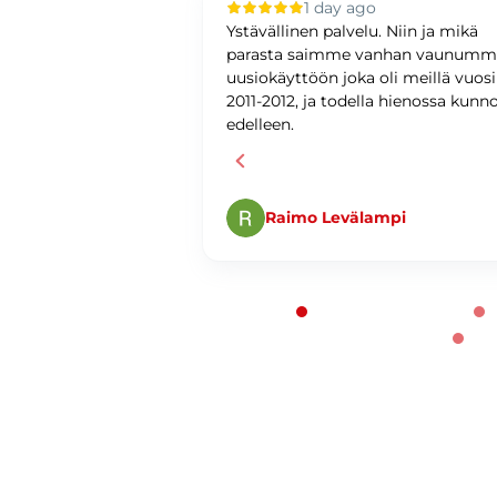
 ago
1 day ago
upilla oli sujuvaa ja
Ystävällinen palvelu. Niin ja mikä
ystävällinen ja
parasta saimme vanhan vaunum
antunteva. Asiat
uusiokäyttöön joka oli meillä vuos
ti ja
2011-2012, ja todella hienossa kunn
edelleen.
Raimo Levälampi
Page 1 of 60