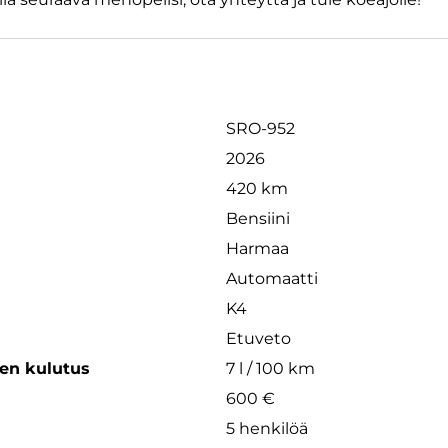
SRO-952
2026
420 km
Bensiini
Harmaa
Automaatti
K4
Etuveto
een kulutus
7 l / 100 km
600 €
5 henkilöä