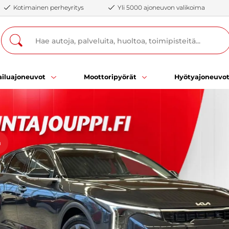
Kotimainen perheyritys
Yli 5000 ajoneuvon valikoima
iluajoneuvot
Moottoripyörät
Hyötyajoneuvo
ä