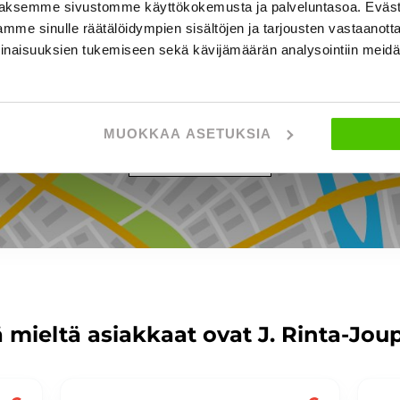
aksemme sivustomme käyttökokemusta ja palveluntasoa. Eväst
mme sinulle räätälöidympien sisältöjen ja tarjousten vastaanott
ppilantie 18, SEINÄJOKI
inaisuuksien tukemiseen sekä kävijämäärän analysointiin mei
MUOKKAA ASETUKSIA
NÄYTÄ KARTTA
 mieltä asiakkaat ovat J. Rinta-Jou