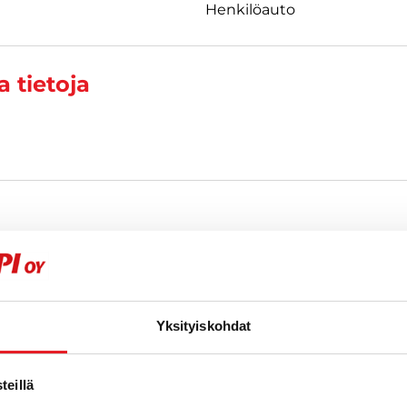
Henkilöauto
 tietoja
t
Yksityiskohdat
eillä