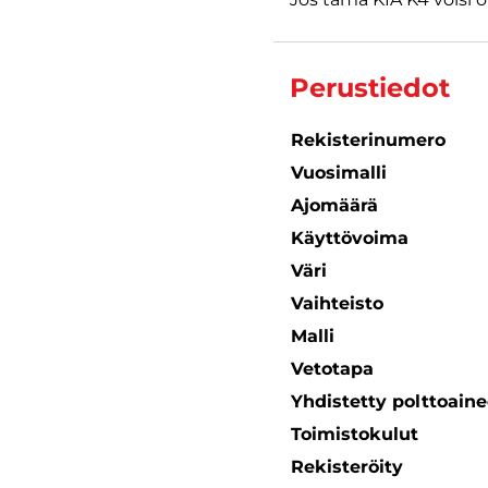
Perustiedot
Rekisterinumero
Vuosimalli
Ajomäärä
Käyttövoima
Väri
Vaihteisto
Malli
Vetotapa
Yhdistetty polttoain
Toimistokulut
Rekisteröity