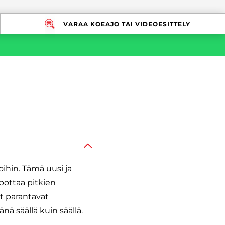
VARAA KOEAJO TAI VIDEOESITTELY
oihin. Tämä uusi ja
pottaa pitkien
ot parantavat
ä säällä kuin säällä.