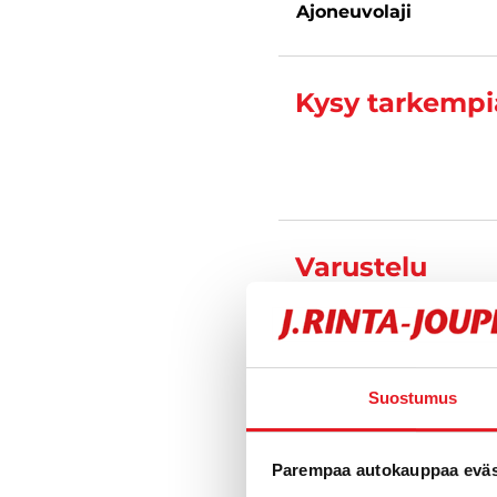
Ajoneuvolaji
Kysy tarkempia
Varustelu
Tekniset tiedo
Suostumus
Parempaa autokauppaa eväst
Toimipiste