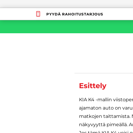
PYYDÄ RAHOITUSTARJOUS
Esittely
KIA K4 -mallin viistope
ajamaton auto on varu
matkojen taittamista. N
näkyvyyttä pimeällä. A
Jos tämä KIA K4 voisi o