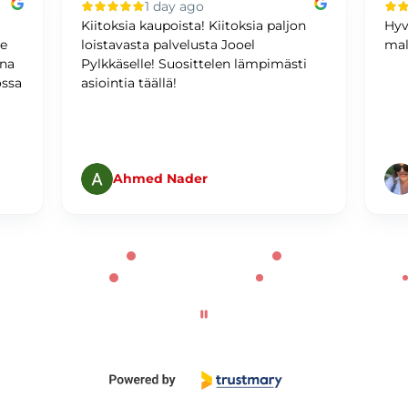
1 day ago
Kiitoksia kaupoista! Kiitoksia paljon
Hyv
me
loistavasta palvelusta Jooel
mal
ina
Pylkkäselle! Suosittelen lämpimästi
ossa
asiointia täällä!
Ahmed Nader