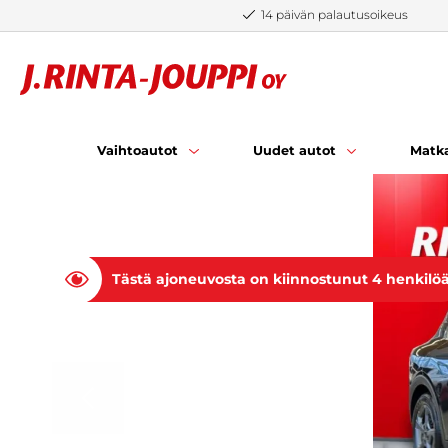
Siirry sisältöön
14 päivän palautusoikeus
Vaihtoautot
Uudet autot
Matka
Tästä ajoneuvosta on kiinnostunut 4 henkilö
EDELLINEN