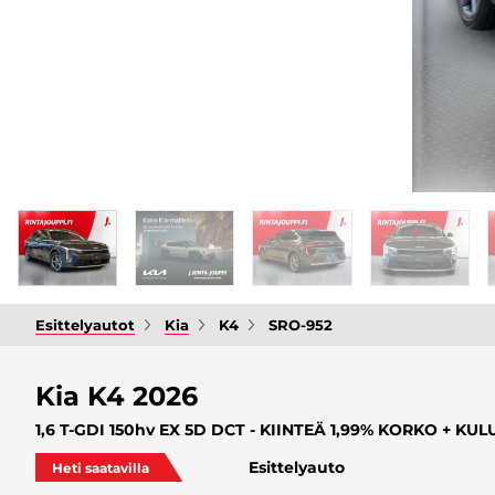
Esittelyautot
Kia
K4
SRO-952
Kia K4 2026
1,6 T-GDI 150hv EX 5D DCT - KIINTEÄ 1,99% KORKO + KULUT 
Esittelyauto
Heti saatavilla