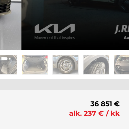
36 851 €
alk. 237 € / kk