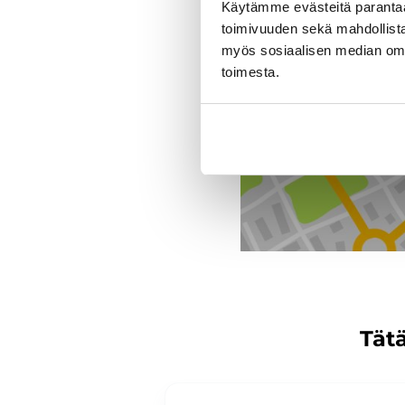
Käytämme evästeitä paranta
toimivuuden sekä mahdollista
J. Rinta-Jouppi Oy, Jou
myös sosiaalisen median om
toimesta.
Tätä