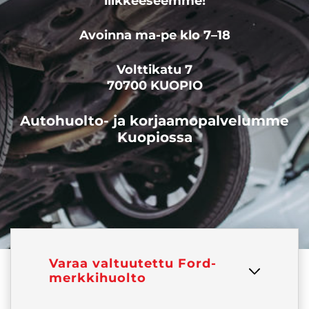
liikkeeseemme!
Avoinna ma-pe klo 7–18
Volttikatu 7
70700 KUOPIO
Autohuolto- ja korjaamopalvelumme
Kuopiossa
Varaa valtuutettu Ford-
merkkihuolto