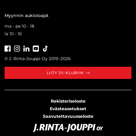
Myynnin aukioloajat
ma - pe 10 - 18
la 10 - 16
Facebook
Instagram
LinkedIn
Youtube
Tiktok
© J. Rinta-Jouppi Oy 2019–2026
LIITY JII-KLUBIIN
Rekisteriseloste
Evästeasetukset
Saavutettavuusseloste