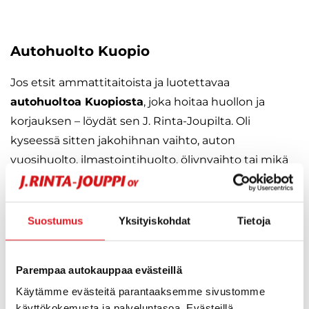
Autohuolto Kuopio
Jos etsit ammattitaitoista ja luotettavaa
autohuoltoa Kuopiosta
, joka hoitaa huollon ja
korjauksen – löydät sen J. Rinta-Joupilta. Oli
kyseessä sitten jakohihnan vaihto, auton
vuosihuolto, ilmastointihuolto, öljynvaihto tai mikä
tahansa muu auton huoltoon liittyvä toimenpide tai
korjaustyö – voit luottaa meihin.
Suostumus
Yksityiskohdat
Tietoja
Kuopion autohuollon palveluihin kuuluu
valtuutettu
Kia-merkkihuolto
ja
Ford-
Parempaa autokauppaa evästeillä
merkkihuolto
. Lisäksi saatavilla on laadukas
Käytämme evästeitä parantaaksemme sivustomme
monimerkkihuolto, joka huoltaa minkä tahansa
käyttökokemusta ja palveluntasoa. Evästeillä