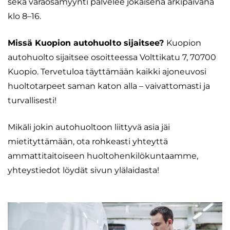
sekä varaosamyynti palvelee jokaisena arkipäivänä
klo 8–16.
Missä Kuopion autohuolto sijaitsee?
Kuopion
autohuolto sijaitsee osoitteessa Volttikatu 7, 70700
Kuopio. Tervetuloa täyttämään kaikki ajoneuvosi
huoltotarpeet saman katon alla – vaivattomasti ja
turvallisesti!
Mikäli jokin autohuoltoon liittyvä asia jäi
mietityttämään, ota rohkeasti yhteyttä
ammattitaitoiseen huoltohenkilökuntaamme,
yhteystiedot löydät sivun ylälaidasta!