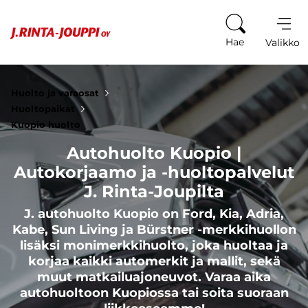
Siirry sisältöön
Hae
Valikko
Huolto ja varaosat
Huoltopaikat
Kuopio huolto
Autohuolto Kuopio |
Autokorjaamo ja -huoltopalvelut
J. Rinta-Joupilta
J. autohuolto Kuopio on Ford, Kia, Adria,
Kabe, Sun Living ja Bürstner -merkkihuollon
lisäksi monimerkkihuolto, joka huoltaa ja
korjaa kaikki automerkit ja mallit, sekä
muut matkailuajoneuvot. Varaa aika
autohuoltoon Kuopiossa tai soita suoraan