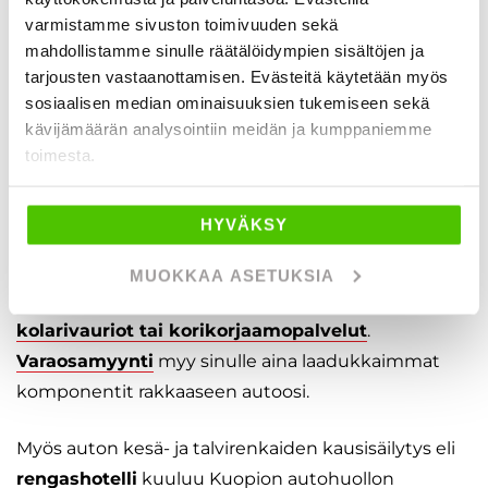
ajoneuvon, merkistä riippumatta.
varmistamme sivuston toimivuuden sekä
mahdollistamme sinulle räätälöidympien sisältöjen ja
Kuopion autohuollossa palvelee myös virallinen ja
tarjousten vastaanottamisen. Evästeitä käytetään myös
valtuutettu
Adria
,
Kabe
,
Sun Living
ja
Bürstner
-
sosiaalisen median ominaisuuksien tukemiseen sekä
matkailuajoneuvohuolto.
kävijämäärän analysointiin meidän ja kumppaniemme
toimesta.
Haluamme varmistaa, että saat kaikki
autokorjaamopalvelut yhdestä osoitteesta ja kerralla
HYVÄKSY
– laadukkaasti ja vaivattomasti. Autokorjaamo
Kuopio autohuoltomme palvelee sinua kaikissa
MUOKKAA ASETUKSIA
tarpeissasi, oli kyseessä sitten
tuulilasin vaihto,
kolarivauriot tai korikorjaamopalvelut
.
Varaosamyynti
myy sinulle aina laadukkaimmat
komponentit rakkaaseen autoosi.
Myös auton kesä- ja talvirenkaiden kausisäilytys eli
rengashotelli
kuuluu Kuopion autohuollon