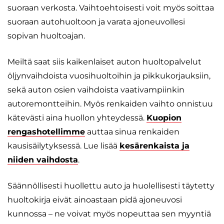
suoraan verkosta. Vaihtoehtoisesti voit myös soittaa
suoraan autohuoltoon ja varata ajoneuvollesi
sopivan huoltoajan.
Meiltä saat siis kaikenlaiset auton huoltopalvelut
öljynvaihdoista vuosihuoltoihin ja pikkukorjauksiin,
sekä auton osien vaihdoista vaativampiinkin
autoremontteihin. Myös renkaiden vaihto onnistuu
kätevästi aina huollon yhteydessä.
Kuopion
rengashotellimme
auttaa sinua renkaiden
kausisäilytyksessä. Lue lisää
kesärenkaista ja
niiden vaihdosta
.
Säännöllisesti huollettu auto ja huolellisesti täytetty
huoltokirja eivät ainoastaan pidä ajoneuvosi
kunnossa – ne voivat myös nopeuttaa sen myyntiä