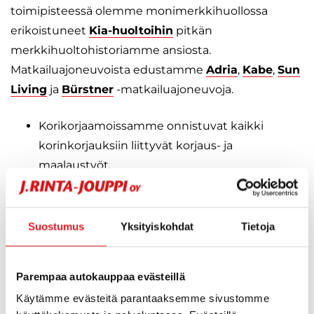
toimipisteessä olemme monimerkkihuollossa
erikoistuneet
Kia-huoltoihin
pitkän
merkkihuoltohistoriamme ansiosta.
Matkailuajoneuvoista edustamme
Adria
,
Kabe
,
Sun
Living
ja
Bürstner
-matkailuajoneuvoja.
Korikorjaamoissamme onnistuvat kaikki
korinkorjauksiin liittyvät korjaus- ja
maalaustyöt.
Merkkihuoltojemme lisäksi autamme
asiakkaitamme kaikissa huoltoon liittyvissä
asioissa automerkistä riippumatta.
Suostumus
Yksityiskohdat
Tietoja
Huoltoluotto on helppo tapa jakaa
huoltokustannukset osamaksueriin.
Parempaa autokauppaa evästeillä
Merkkihuoltojen ohella palvelemme autoilijoita
Käytämme evästeitä parantaaksemme sivustomme
monimerkkihuollon muodossa kaikissa