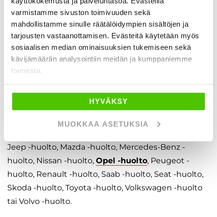
käyttökokemusta ja palveluntasoa. Evästeillä
varmistamme sivuston toimivuuden sekä
autohuoltoon liittyvissä asioissa riippumatta
mahdollistamme sinulle räätälöidympien sisältöjen ja
asiakkaan auton merkistä tai mallista. Meiltä löytyy
tarjousten vastaanottamisen. Evästeitä käytetään myös
huolto merkille kuin merkille. Halutessasi voit myös
sosiaalisen median ominaisuuksien tukemiseen sekä
kilpailuttaa autohuoltomme ja varaosapalvelumme
kävijämäärän analysointiin meidän ja kumppaniemme
Autojerry.fi -palvelun avulla. Meiltä löytyy osaaminen
toimesta.
joka merkille. Muistathan kuitenkin, että emme ole
virallinen merkkihuolto seuraaville merkeille:
HYVÄKSY
Audi -huolto,BMW -huolto, Citroen -huolto, Dacia -
MUOKKAA ASETUKSIA
huolto, Fiat -huolto, Honda -huolto, Hyundai -huolto,
Jeep -huolto, Mazda -huolto, Mercedes-Benz -
huolto, Nissan -huolto,
Opel -huolto
, Peugeot -
huolto, Renault -huolto, Saab -huolto, Seat -huolto,
Skoda -huolto, Toyota -huolto, Volkswagen -huolto
tai Volvo -huolto.