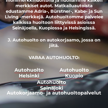
monimerkkihuoltona ja huollamme kaiken
merkkiset autot. Matkailuautoista
edustamme Adria-, Bürstner-, Kabe- ja Sun
Living -merkkejä. Autohuoltomme palvelee
kaikissa huoltoon liittyvissä asioissa
Seinäjoella, Kuopiossa ja Helsingissä.
J. Autohuolto on autokorjaamo, jossa on
jiitä.
VARAA AUTOHUOLTO:
Autohuolto
Autohuolto
Helsinki
Kuopio
Autohuolto
Seinäjoki
Autokorjaamo- ja autohuoltopalvelut