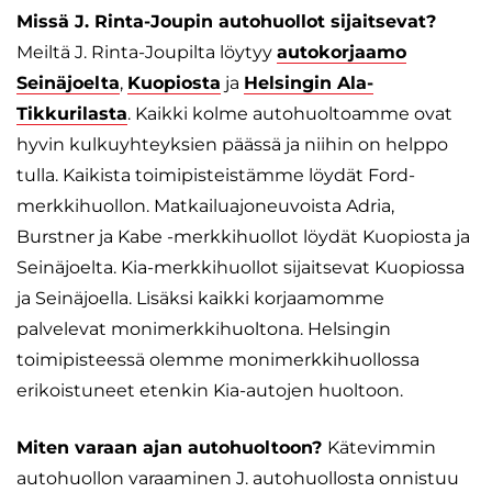
Missä J. Rinta-Joupin autohuollot sijaitsevat?
Meiltä J. Rinta-Joupilta löytyy
autokorjaamo
Seinäjoelta
,
Kuopiosta
ja
Helsingin Ala-
Tikkurilasta
. Kaikki kolme autohuoltoamme ovat
hyvin kulkuyhteyksien päässä ja niihin on helppo
tulla. Kaikista toimipisteistämme löydät Ford-
merkkihuollon. Matkailuajoneuvoista Adria,
Burstner ja Kabe -merkkihuollot löydät Kuopiosta ja
Seinäjoelta. Kia-merkkihuollot sijaitsevat Kuopiossa
ja Seinäjoella. Lisäksi kaikki korjaamomme
palvelevat monimerkkihuoltona. Helsingin
toimipisteessä olemme monimerkkihuollossa
erikoistuneet etenkin Kia-autojen huoltoon.
Miten varaan ajan autohuoltoon?
Kätevimmin
autohuollon varaaminen J. autohuollosta onnistuu