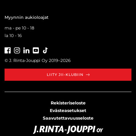
Myynnin aukioloajat
ma - pe 10 - 18
la 10 - 16
Facebook
Instagram
LinkedIn
Youtube
Tiktok
© J. Rinta-Jouppi Oy 2019–2026
LIITY JII-KLUBIIN
Rekisteriseloste
Evästeasetukset
Saavutettavuusseloste