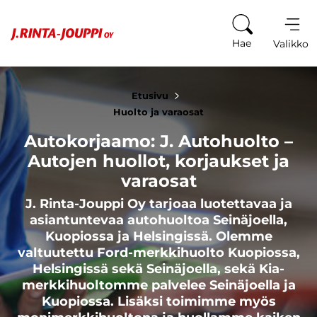
Siirry sisältöön
Hae
Valikko
Etusivu
Huolto ja varaosat
Autokorjaamo: J. Autohuolto –
Autojen huollot, korjaukset ja
varaosat
J. Rinta-Jouppi Oy tarjoaa luotettavaa ja
asiantuntevaa autohuoltoa Seinäjoella,
Kuopiossa ja Helsingissä. Olemme
valtuutettu Ford-merkkihuolto Kuopiossa,
Helsingissä sekä Seinäjoella, sekä Kia-
merkkihuoltomme palvelee Seinäjoella ja
Kuopiossa. Lisäksi toimimme myös