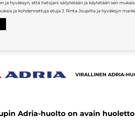
n ja hyväksyn, että tietojani säilytetään ja käytetään sen mukais
uksia ja kohdennettuja etuja J. Rinta-Joupilta ja hyväksyn markk
VIRALLINEN ADRIA-H
oupin Adria-huolto on avain huole