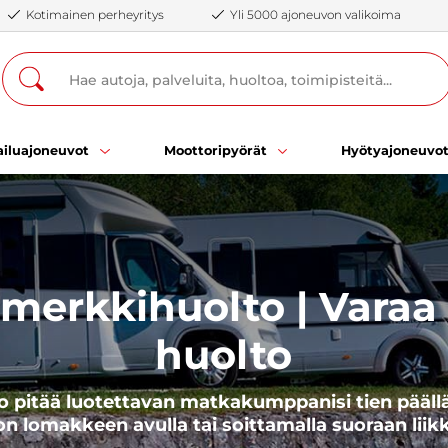
Kotimainen perheyritys
Yli 5000 ajoneuvon valikoima
iluajoneuvot
Moottoripyörät
Hyötyajoneuvo
merkkihuolto | Varaa 
huolto
o pitää luotettavan matkakumppanisi tien pääll
on lomakkeen avulla tai soittamalla suoraan li