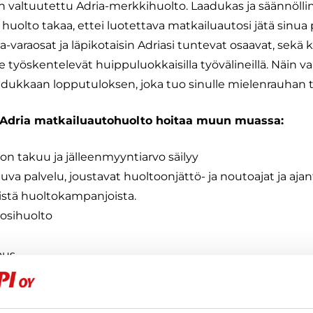
on valtuutettu Adria-merkkihuolto. Laadukas ja säännöl
uolto takaa, ettei luotettava matkailuautosi jätä sinua 
a-varaosat ja läpikotaisin Adriasi tuntevat osaavat, sekä
yöskentelevät huippuluokkaisilla työvälineillä. Näin 
aadukkaan lopputuloksen, joka tuo sinulle mielenrauhan t
n Adria matkailuautohuolto hoitaa muun muassa:
on takuu ja jälleenmyyntiarvo säilyy
uva palvelu, joustavat huoltoonjättö- ja noutoajat ja aja
stä huoltokampanjoista.
uosihuolto
aus
iden asennus