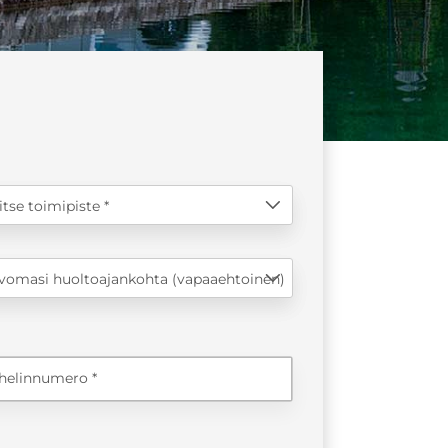
itse toimipiste
ivomasi huoltoajankohta (vapaaehtoinen)
helinnumero