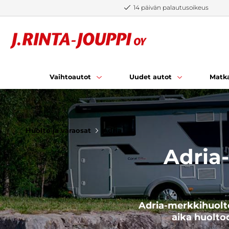
Siirry sisältöön
14 päivän palautusoikeus
Vaihtoautot
Uudet autot
Matka
Huolto ja varaosat
Adria
Adria-
Adria-merkkihuolt
aika huolto