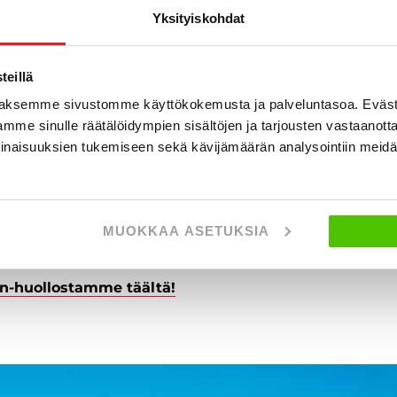
en tarkastus
Yksityiskohdat
iden asennus
ntohuolto
kastus
eillä
arkastus ja asennus
aksemme sivustomme käyttökokemusta ja palveluntasoa. Eväst
kastus
mme sinulle räätälöidympien sisältöjen ja tarjousten vastaanott
inaisuuksien tukemiseen sekä kävijämäärän analysointiin mei
ukset
iokorjaukset
telmän toimivuus
elmän tarkastus
MUOKKAA ASETUKSIA
an-huollostamme täältä!