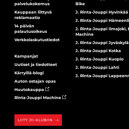
palvelukokemus
Bike
Kauppaan liittyvä
J. Rinta-Jouppi Hyvinkää
reklamaatio
J. Rinta-Jouppi Hämeenl
14 päivän
J. Rinta-Jouppi Ilmajoki,
palautusoikeus
Machine
Verkkolaskutustiedot
J. Rinta-Jouppi Jyväskylä
J. Rinta-Jouppi Kotka
Kampanjat
J. Rinta-Jouppi Kuopio
Uutiset ja tiedotteet
J. Rinta-Jouppi Lahti
Kärryillä-blogi
J. Rinta-Jouppi Lappeen
Auton ostajan opas
Huutokauppa
Rinta-Jouppi Machine
LIITY JII-KLUBIIN