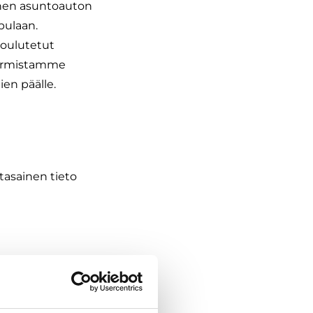
linen asuntoauton
pulaan.
 koulutetut
varmistamme
ien päälle.
ntasainen tieto