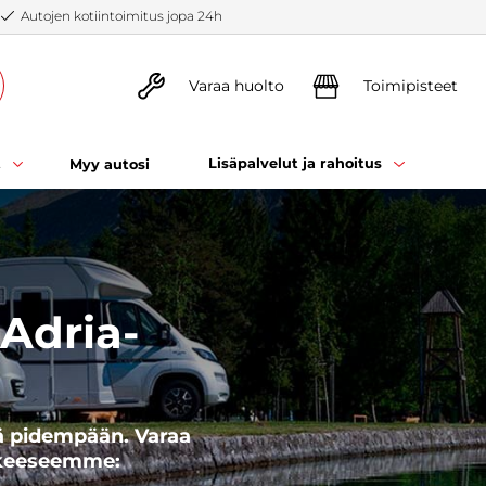
Autojen kotiintoimitus jopa 24h
Varaa huolto
Toimipisteet
t
Lisäpalvelut ja rahoitus
Myy autosi
Adria-
ä pidempään. Varaa
ikkeeseemme: