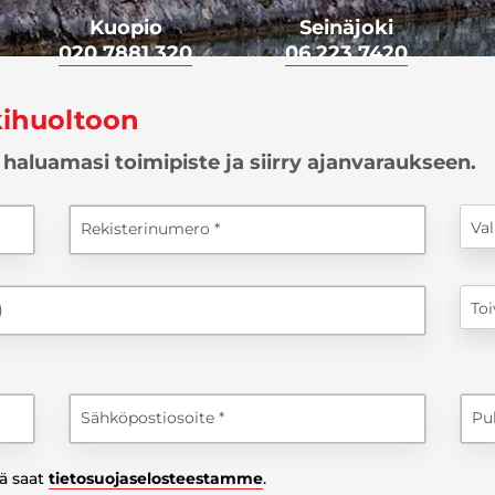
Kuopio
Seinäjoki
020 7881 320
06 223 7420
kihuoltoon
e haluamasi toimipiste ja siirry ajanvaraukseen.
Val
Rekisterinumero
To
)
Sähköpostiosoite
Pu
tä saat
tietosuojaselosteestamme
.