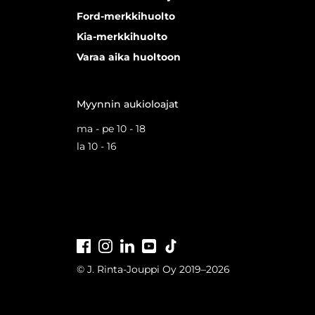
Ford-merkkihuolto
Kia-merkkihuolto
Varaa aika huoltoon
Myynnin aukioloajat
ma - pe 10 - 18
la 10 - 16
Facebook
Instagram
LinkedIn
Youtube
Tiktok
© J. Rinta-Jouppi Oy 2019–2026