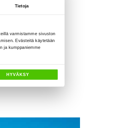
Tietoja
eillä varmistamme sivuston
amisen. Evästeitä käytetään
dän ja kumppaniemme
HYVÄKSY