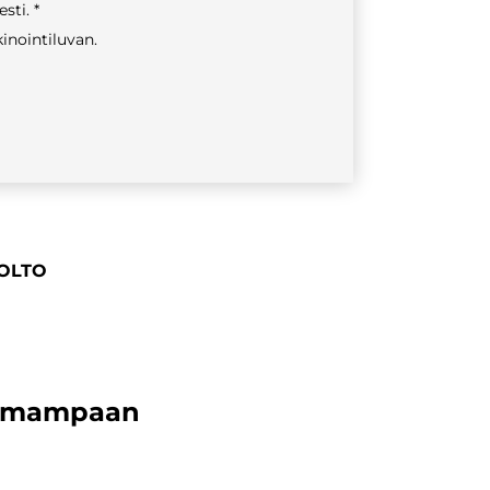
esti.
inointiluvan.
UOLTO
ttomampaan