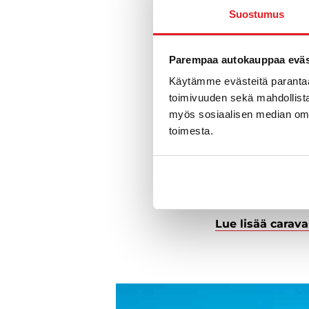
Sammuttimi
Suostumus
Lisävaruste
Alustan ku
Valojen tar
Parempaa autokauppaa eväst
Kaasulaitet
Käytämme evästeitä paranta
Kosteustar
toimivuuden sekä mahdollista
myös sosiaalisen median om
Vauriokorja
toimesta.
Kosteusvaur
Sähköjärjes
Vesijärjest
Akselisto
Lue lisää carav