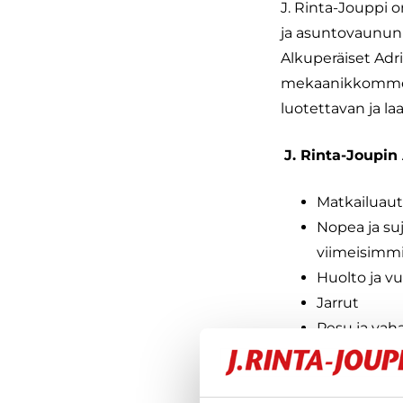
J. Rinta-Jouppi 
ja asuntovaunun h
Alkuperäiset Adri
mekaanikkomme t
luotettavan ja l
J. Rinta-Joupi
Matkailuaut
Nopea ja suj
viimeisimmi
Huolto ja v
Jarrut
Pesu ja vah
Öljynvaihto
Lisävaruste