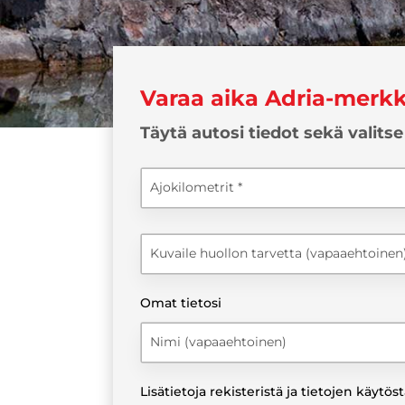
Varaa aika Adria-merk
Täytä autosi tiedot sekä valits
Ajokilometrit
Kuvaile huollon tarvetta (vapaaehtoinen
Omat tietosi
Nimi (vapaaehtoinen)
Lisätietoja rekisteristä ja tietojen käytös