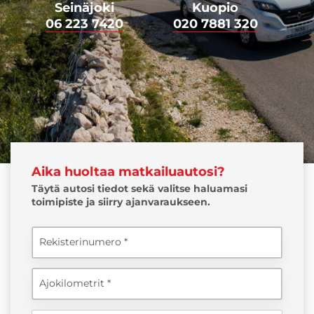
Seinäjoki
Kuopio
06 223 7420
020 7881 320
Aika huoltaa matkailuautosi?
Täytä autosi tiedot sekä valitse haluamasi
toimipiste ja siirry ajanvaraukseen.
Rekisterinumero
Ajokilometrit