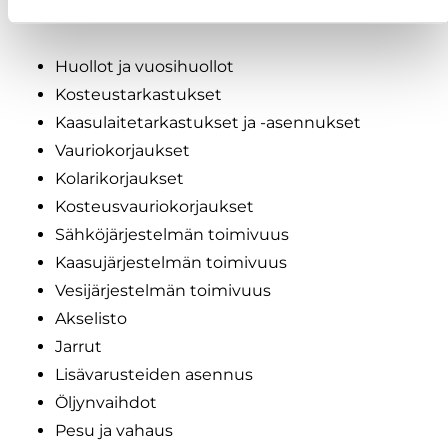
hoitaa muun muassa:
Huollot ja vuosihuollot
Kosteustarkastukset
Kaasulaitetarkastukset ja -asennukset
Vauriokorjaukset
Kolarikorjaukset
Kosteusvauriokorjaukset
Sähköjärjestelmän toimivuus
Kaasujärjestelmän toimivuus
Vesijärjestelmän toimivuus
Akselisto
Jarrut
Lisävarusteiden asennus
Öljynvaihdot
Pesu ja vahaus