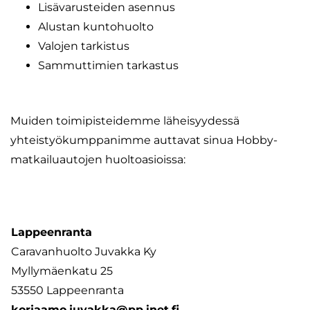
Lisävarusteiden asennus
Alustan kuntohuolto
Valojen tarkistus
Sammuttimien tarkastus
Muiden toimipisteidemme läheisyydessä
yhteistyökumppanimme auttavat sinua Hobby-
matkailuautojen huoltoasioissa:
Lappeenranta
Caravanhuolto Juvakka Ky
Myllymäenkatu 25
53550 Lappeenranta
korjaamo.juvakka@pp.inet.fi