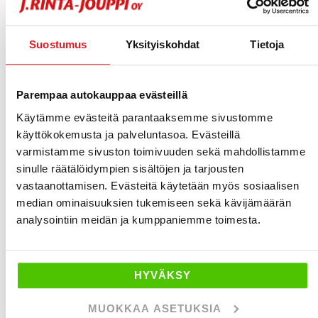
alustan kuntohuolto, kostevaurioiden korjaus,
vesijärjestelmän huolto, kaasujärjestelmän huolto,
Suostumus
Yksityiskohdat
Tietoja
vesijärjestelmän huolto, sekä akseliston huolto.
Parempaa autokauppaa evästeillä
Huollamme vaativatkin kohteet ja teemme
haastavimmat remontit, oli sinulla sitten mikä
Käytämme evästeitä parantaaksemme sivustomme
käyttökokemusta ja palveluntasoa. Evästeillä
tahansa
Hobby-matkailuajoneuvo
, Hobby T 500
varmistamme sivuston toimivuuden sekä mahdollistamme
GESSC, Hobby 560 KMFE, Hobby 440 SF Deluxe
sinulle räätälöidympien sisältöjen ja tarjousten
Easy, Hobby Excellent, Hobby 610 UT Premium,
vastaanottamisen. Evästeitä käytetään myös sosiaalisen
Hobby nordic edition, Hobby premium 70 GF,
median ominaisuuksien tukemiseen sekä kävijämäärän
Hobby Ontour, Hobby Premium, Hobby 660 WFU,
analysointiin meidän ja kumppaniemme toimesta.
Hobby De Luxe, Hobby A 65 GM.
HUOM! Emme ole virallinen Hobby-merkkihuolto.
HYVÄKSY
J. Rinta-Joupin Hobby-matkailuajoneuvohuolto
MUOKKAA ASETUKSIA