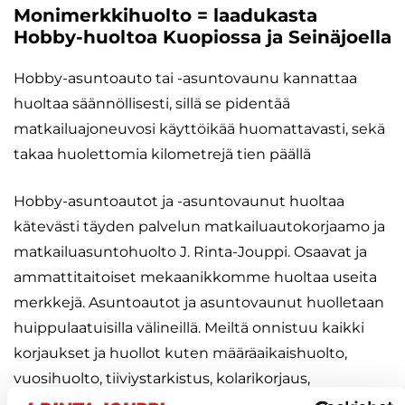
Monimerkkihuolto = laadukasta
Hobby-huoltoa Kuopiossa ja Seinäjoella
Hobby-asuntoauto tai -asuntovaunu kannattaa
huoltaa säännöllisesti, sillä se pidentää
matkailuajoneuvosi käyttöikää huomattavasti, sekä
takaa huolettomia kilometrejä tien päällä
Hobby-asuntoautot ja -asuntovaunut huoltaa
kätevästi täyden palvelun matkailuautokorjaamo ja
matkailuasuntohuolto J. Rinta-Jouppi. Osaavat ja
ammattitaitoiset mekaanikkomme huoltaa useita
merkkejä. Asuntoautot ja asuntovaunut huolletaan
huippulaatuisilla välineillä. Meiltä onnistuu kaikki
korjaukset ja huollot kuten määräaikaishuolto,
vuosihuolto, tiiviystarkistus, kolarikorjaus,
vauriokorjaus, jarruhuolto, lisävarusteiden asennus,