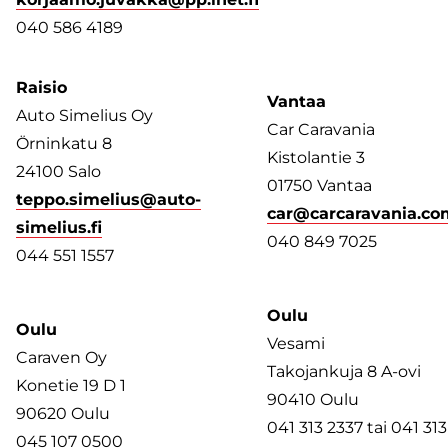
040 586 4189
Raisio
Vantaa
Auto Simelius Oy
Car Caravania
Örninkatu 8
Kistolantie 3
24100 Salo
01750 Vantaa
teppo.simelius@auto-
car@carcaravania.co
simelius.fi
040 849 7025
044 551 1557
Oulu
Oulu
Vesami
Caraven Oy
Takojankuja 8 A-ovi
Konetie 19 D 1
90410 Oulu
90620 Oulu
041 313 2337 tai 041 313
045 107 0500