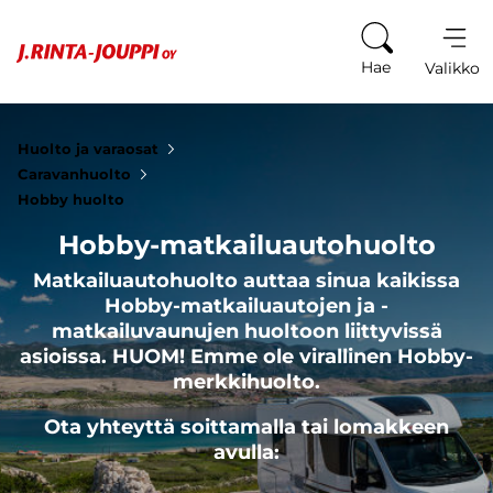
Siirry sisältöön
Hae
Valikko
Huolto ja varaosat
Caravanhuolto
Hobby huolto
Hobby-matkailuautohuolto
Matkailuautohuolto auttaa sinua kaikissa
Hobby-matkailuautojen ja -
matkailuvaunujen huoltoon liittyvissä
asioissa. HUOM! Emme ole virallinen Hobby-
merkkihuolto.
Ota yhteyttä soittamalla tai lomakkeen
avulla: