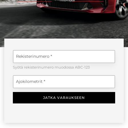
Rekisterinumero
Syötä rekisterinumero muodossa ABC-123
Ajokilometrit