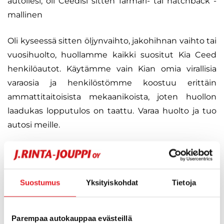
autollesi, oli Ceedisi sitten farmari- tai hatchback -
mallinen
Oli kyseessä sitten öljynvaihto, jakohihnan vaihto tai
vuosihuolto, huollamme kaikki suositut Kia Ceed
henkilöautot. Käytämme vain Kian omia virallisia
varaosia ja henkilöstömme koostuu erittäin
ammattitaitoisista mekaanikoista, joten huollon
laadukas lopputulos on taattu. Varaa huolto ja tuo
autosi meille.
J. Rinta-Joupin Kia Ceed -huolto hoitaa mm.:
Huollot ja vuosihuollot
Suostumus
Yksityiskohdat
Tietoja
Kosteustarkastukset
Kaasulaitetarkastukset ja -asennukset
Parempaa autokauppaa evästeillä
Vauriokorjaukset