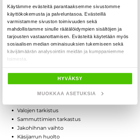
Kolarikorjaukset
Käytämme evästeitä parantaaksemme sivustomme
käyttökokemusta ja palveluntasoa. Evästeillä
Kosteusvauriokorjaukset
varmistamme sivuston toimivuuden sekä
Sähköjärjestelmän toimivuus
mahdollistamme sinulle räätälöidympien sisältöjen ja
Kaasujärjestelmän toimivuus
tarjousten vastaanottamisen. Evästeitä käytetään myös
Vesijärjestelmän toimivuus
sosiaalisen median ominaisuuksien tukemiseen sekä
Akselisto
kävijämäärän analysointiin meidän ja kumppaniemme
Jarrupalat
toimesta.
Lisävarusteiden asennus
Öljynvaihto
HYVÄKSY
Pesu ja vahaus
Lisävarusteiden asennus
MUOKKAA ASETUKSIA
Alustan kuntohuolto
Valojen tarkistus
Sammuttimien tarkastus
Jakohihnan vaihto
Käsijarrun huolto