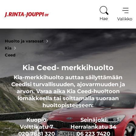
Siirry sisältöön
Hae
Valikko
Huolto ja varaosat
Kia
Ceed
Kia Ceed- merkkihuolto
Kia-merkkihuolto auttaa säilyttämään
Ceedisi turvallisuuden, ajovarmuuden ja
arvon. Varaa aika Kia Ceed-huoltoon
lomakkeella tai soittamalla suoraan
huoltopisteeseen:
Kuopio
Seinäjoki
Volttikatu 7
Herralankatu 34
020 7881 320
06 223 7420