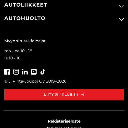
AUTOLIIKKEET
AUTOHUOLTO
Myynnin aukioloajat
ma - pe 10 - 18
la 10 - 16
Facebook
Instagram
LinkedIn
Youtube
Tiktok
© J. Rinta-Jouppi Oy 2019–2026
LIITY JII-KLUBIIN
Rekisteriseloste