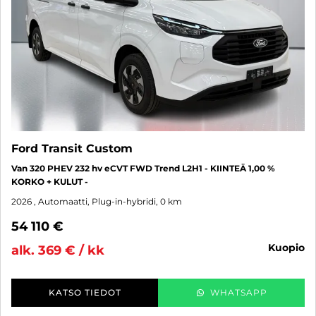
Ford Transit Custom
Van 320 PHEV 232 hv eCVT FWD Trend L2H1 - KIINTEÄ 1,00 %
KORKO + KULUT -
2026
, Automaatti, Plug-in-hybridi, 0 km
54 110 €
kuopio
alk. 369 € / kk
KATSO TIEDOT
WHATSAPP