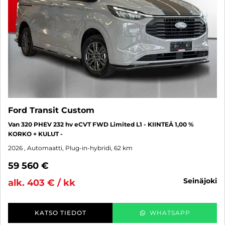
Ford Transit Custom
Van 320 PHEV 232 hv eCVT FWD Limited L1 - KIINTEÄ 1,00 %
KORKO + KULUT -
2026
, Automaatti, Plug-in-hybridi, 62 km
59 560 €
seinäjoki
alk. 403 € / kk
KATSO TIEDOT
WHATSAPP