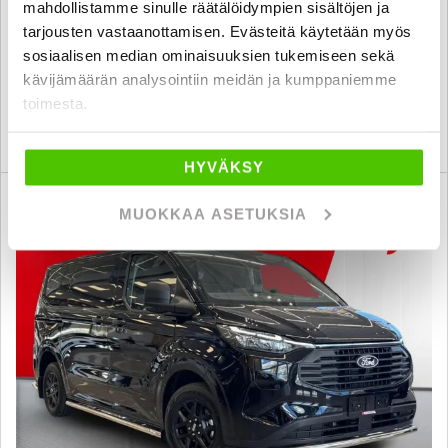
mahdollistamme sinulle räätälöidympien sisältöjen ja
2026
, Automaatti, Plug-in-hybridi, 0 km
tarjousten vastaanottamisen. Evästeitä käytetään myös
60 610 €
sosiaalisen median ominaisuuksien tukemiseen sekä
seinäjoki
alk. 411 € / kk
kävijämäärän analysointiin meidän ja kumppaniemme
toimesta.
KATSO TIEDOT
WHATSAPP
HYVÄKSY
Rahoituskorko 1 % + kulut
SUO
MUOKKAA ASETUKSIA