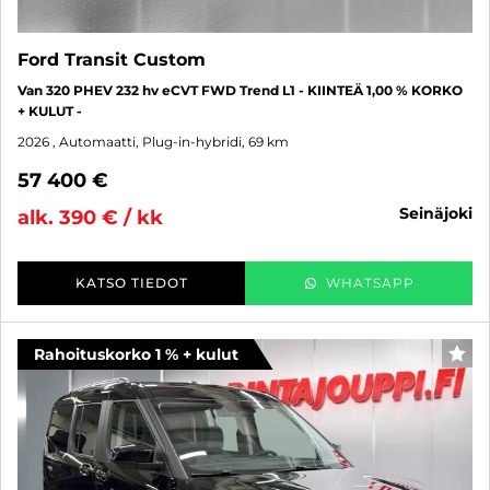
Ford Transit Custom
Van 320 PHEV 232 hv eCVT FWD Trend L1 - KIINTEÄ 1,00 % KORKO
+ KULUT -
2026
, Automaatti, Plug-in-hybridi, 69 km
57 400 €
seinäjoki
alk. 390 € / kk
KATSO TIEDOT
WHATSAPP
Rahoituskorko 1 % + kulut
SUO