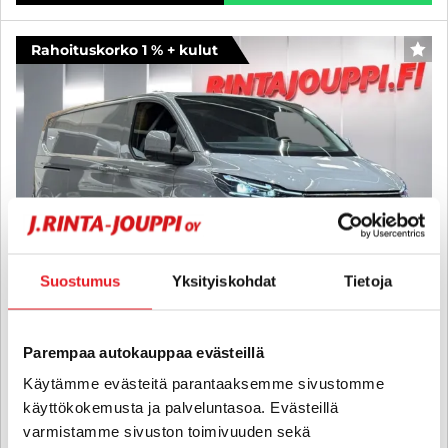
Rahoituskorko 1 % + kulut
SUO
Suostumus
Yksityiskohdat
Tietoja
Parempaa autokauppaa evästeillä
Ford Transit Custom
Käytämme evästeitä parantaaksemme sivustomme
käyttökokemusta ja palveluntasoa. Evästeillä
Van 320 PHEV 232 hv eCVT FWD Limited L2 - KIINTEÄ 1,00 %
KORKO + KULUT -
varmistamme sivuston toimivuuden sekä