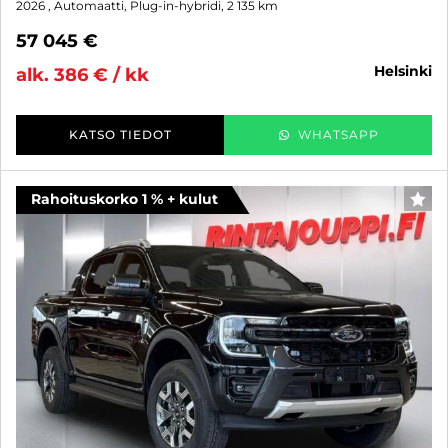
2026
, Automaatti, Plug-in-hybridi, 2 135 km
57 045 €
helsinki
alk. 386 € / kk
KATSO TIEDOT
WHATSAPP
Rahoituskorko 1 % + kulut
SUO