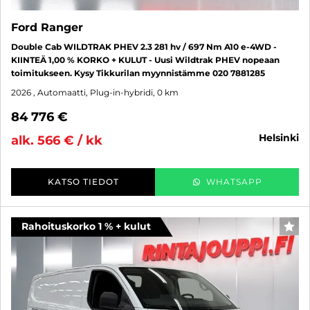
Ford Ranger
Double Cab WILDTRAK PHEV 2.3 281 hv / 697 Nm A10 e-4WD -
KIINTEÄ 1,00 % KORKO + KULUT - Uusi Wildtrak PHEV nopeaan
toimitukseen. Kysy Tikkurilan myynnistämme 020 7881285
2026
, Automaatti, Plug-in-hybridi, 0 km
84 776 €
helsinki
alk. 566 € / kk
KATSO TIEDOT
WHATSAPP
Rahoituskorko 1 % + kulut
SUO