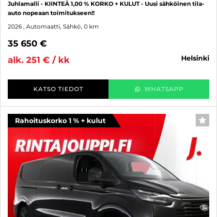
Juhlamalli - KIINTEÄ 1,00 % KORKO + KULUT - Uusi sähköinen tila-
auto nopeaan toimitukseen!!
2026
, Automaatti, Sähkö, 0 km
35 650 €
helsinki
alk. 251 € / kk
KATSO TIEDOT
WHATSAPP
Rahoituskorko 1 % + kulut
SUO