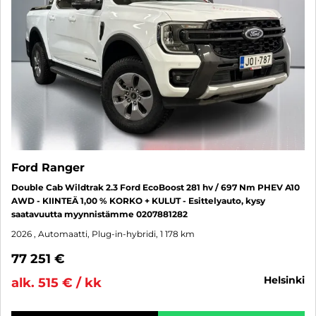
Ford Ranger
Double Cab Wildtrak 2.3 Ford EcoBoost 281 hv / 697 Nm PHEV A10
AWD - KIINTEÄ 1,00 % KORKO + KULUT - Esittelyauto, kysy
saatavuutta myynnistämme 0207881282
2026
, Automaatti, Plug-in-hybridi, 1 178 km
77 251 €
helsinki
alk. 515 € / kk