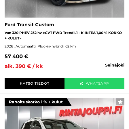
Ford Transit Custom
Van 320 PHEV 232 hv eCVT FWD Trend L1 - KIINTEÄ 1,00 % KORKO
+ KULUT -
2026
, Automaatti, Plug-in-hybridi, 62 km
57 400 €
seinäjoki
alk. 390 € / kk
KATSO TIEDOT
WHATSAPP
Rahoituskorko 1 % + kulut
SUO