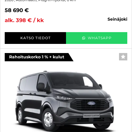
58 690 €
seinäjoki
alk. 398 € / kk
KATSO TIEDOT
WHATSAPP
Rahoituskorko 1 % + kulut
SUO