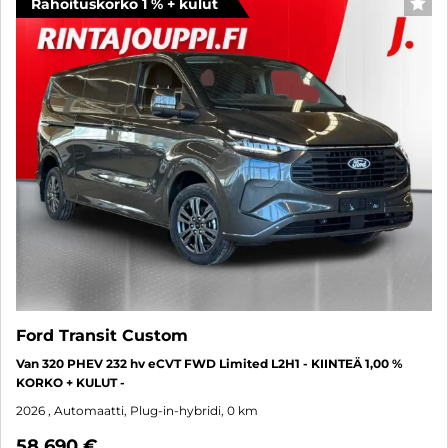
Rahoituskorko 1 % + kulut
SUO
Ford Transit Custom
Van 320 PHEV 232 hv eCVT FWD Limited L2H1 - KIINTEÄ 1,00 %
KORKO + KULUT -
2026
, Automaatti, Plug-in-hybridi, 0 km
58 690 €