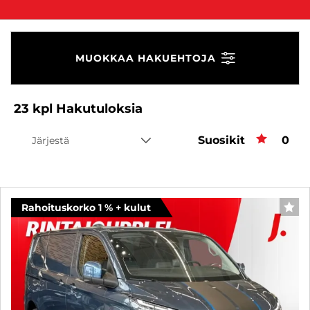
MUOKKAA HAKUEHTOJA
23
kpl
Hakutuloksia
Suosikit
Suos
0
Järjestä
Rahoituskorko 1 % + kulut
SUO