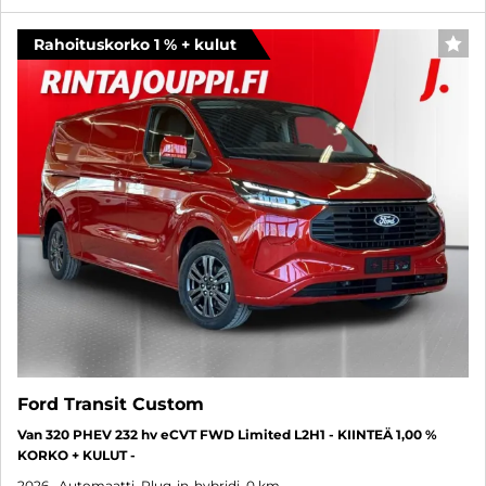
Rahoituskorko 1 % + kulut
SUO
Ford Transit Custom
Van 320 PHEV 232 hv eCVT FWD Limited L2H1 - KIINTEÄ 1,00 %
KORKO + KULUT -
2026
, Automaatti, Plug-in-hybridi, 0 km