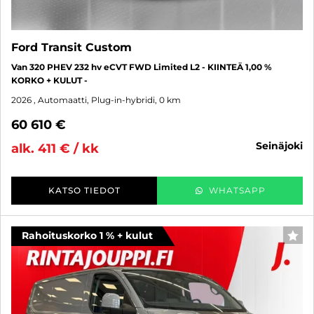
Ford Transit Custom
Van 320 PHEV 232 hv eCVT FWD Limited L2 - KIINTEÄ 1,00 %
KORKO + KULUT -
2026
, Automaatti, Plug-in-hybridi, 0 km
60 610 €
seinäjoki
alk. 411 € / kk
KATSO TIEDOT
WHATSAPP
Rahoituskorko 1 % + kulut
SUO