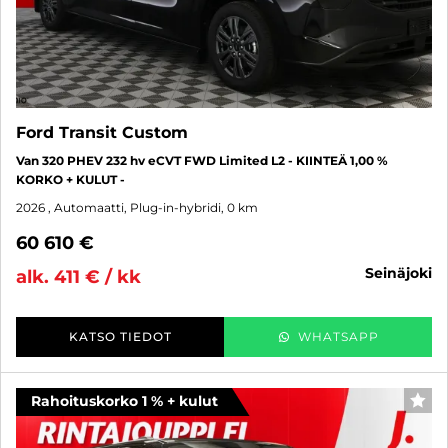
Ford Transit Custom
Van 320 PHEV 232 hv eCVT FWD Limited L2 - KIINTEÄ 1,00 %
KORKO + KULUT -
2026
, Automaatti, Plug-in-hybridi, 0 km
60 610 €
seinäjoki
alk. 411 € / kk
KATSO TIEDOT
WHATSAPP
Rahoituskorko 1 % + kulut
SUO