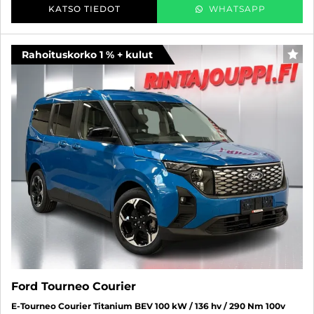
KATSO TIEDOT
WHATSAPP
Rahoituskorko 1 % + kulut
SUO
Ford Tourneo Courier
E-Tourneo Courier Titanium BEV 100 kW / 136 hv / 290 Nm 100v