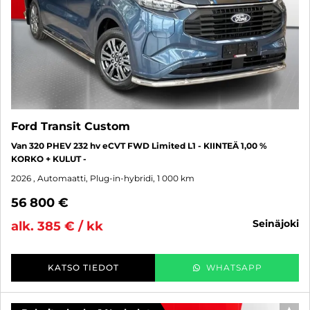
Ford Transit Custom
Van 320 PHEV 232 hv eCVT FWD Limited L1 - KIINTEÄ 1,00 %
KORKO + KULUT -
2026
, Automaatti, Plug-in-hybridi, 1 000 km
56 800 €
seinäjoki
alk. 385 € / kk
KATSO TIEDOT
WHATSAPP