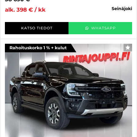
seinäjoki
alk. 398 € / kk
KATSO TIEDOT
WHATSAPP
Rahoituskorko 1 % + kulut
SUO