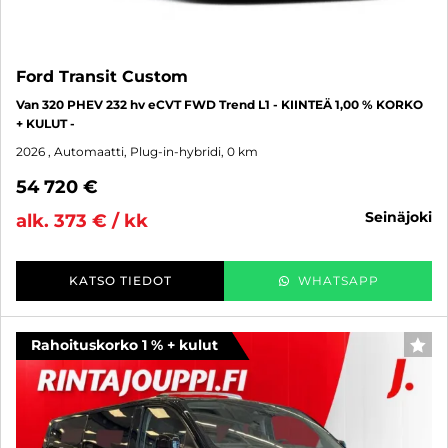
Ford Transit Custom
Van 320 PHEV 232 hv eCVT FWD Trend L1 - KIINTEÄ 1,00 % KORKO
+ KULUT -
2026
, Automaatti, Plug-in-hybridi, 0 km
54 720 €
seinäjoki
alk. 373 € / kk
KATSO TIEDOT
WHATSAPP
Rahoituskorko 1 % + kulut
SUO