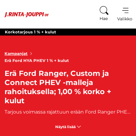
Siirry sisältöön
Hae
Valikko
Korkotarjous 1 % + kulut
Kampanjat
Erä Ford HYA PHEV 1 % + kulut
Erä Ford Ranger, Custom ja
Connect PHEV -malleja
rahoituksella; 1,00 % korko +
kulut
Tarjous voimassa rajattuun erään Ford Ranger PHEV, Transit custom PHEV ja Transit connect PHEV -malleja.
Näytä lisää