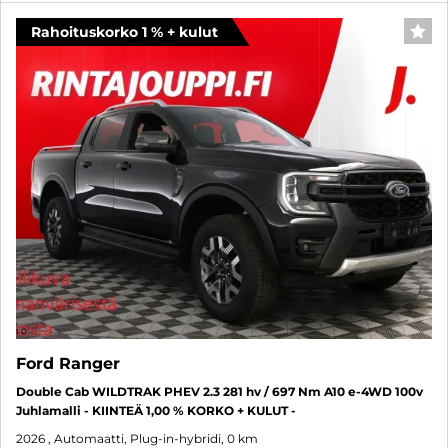
Rahoituskorko 1 % + kulut
SUO
Ford Ranger
Double Cab WILDTRAK PHEV 2.3 281 hv / 697 Nm A10 e-4WD 100v
Juhlamalli - KIINTEÄ 1,00 % KORKO + KULUT -
2026
, Automaatti, Plug-in-hybridi, 0 km