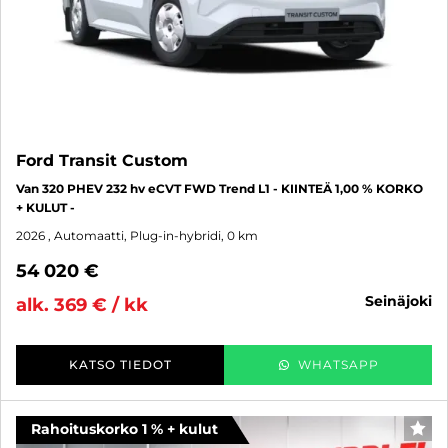
Ford Transit Custom
Van 320 PHEV 232 hv eCVT FWD Trend L1 - KIINTEÄ 1,00 % KORKO
+ KULUT -
2026
, Automaatti, Plug-in-hybridi, 0 km
54 020 €
seinäjoki
alk. 369 € / kk
KATSO TIEDOT
WHATSAPP
Rahoituskorko 1 % + kulut
SUO