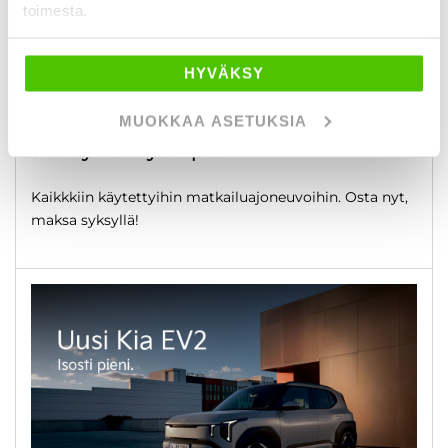
toimesta.
HYVÄKSY
MUOKKAA ASETUKSIA
3 kk lyhennysvapaa
Kaikkkiin käytettyihin matkailuajoneuvoihin. Osta nyt,
maksa syksyllä!