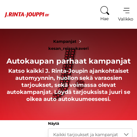
Siirry sisältöön
Hae
Valikko
Kampanjat
kesan_reissukaveri
Autokaupan parhaat kampanjat
Katso kaikki J. Rinta-Joupin ajankohtaiset
automyynnin, huollon sekä varaosien
tarjoukset, sekä voimassa olevat
autokampanjat. Löydä tarjouksista juuri se
oikea auto autokuumeeseesi.
Näytä
Kaikki tarjoukset ja kampanjat