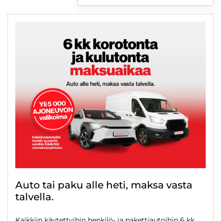
6 kk korotonta ja kulutonta
Auto tai paku alle heti, maksa vasta
talvella.
Kaikkiin käytettyihin henkilö- ja pakettiautoihin 6 kk