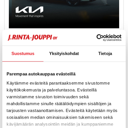
Koko Kia-mallisto 1,99 % + kulut
Kiinteä korko 1,99 % + kulut. Vain rajoitetun ajan.
Suostumus
Yksityiskohdat
Tietoja
Hyödynnä rahoitustarjous ja osta!
Parempaa autokauppaa evästeillä
Käytämme evästeitä parantaaksemme sivustomme
käyttökokemusta ja palveluntasoa. Evästeillä
varmistamme sivuston toimivuuden sekä
mahdollistamme sinulle räätälöidympien sisältöjen ja
tarjousten vastaanottamisen. Evästeitä käytetään myös
sosiaalisen median ominaisuuksien tukemiseen sekä
kävijämäärän analysointiin meidän ja kumppaniemme