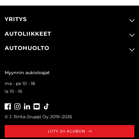
YRITYS
AUTOLIIKKEET
AUTOHUOLTO
Myynnin aukioloajat
ma - pe 10 - 18
la 10 - 16
Facebook
Instagram
LinkedIn
Youtube
Tiktok
© J. Rinta-Jouppi Oy 2019–2026
LIITY JII-KLUBIIN