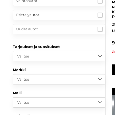
Vaihtoautot
M
R
K
Esittelyautot
P
2
Uudet autot
U
9
Tarjoukset ja suositukset
a
Valitse
Merkki
Valitse
Malli
Valitse