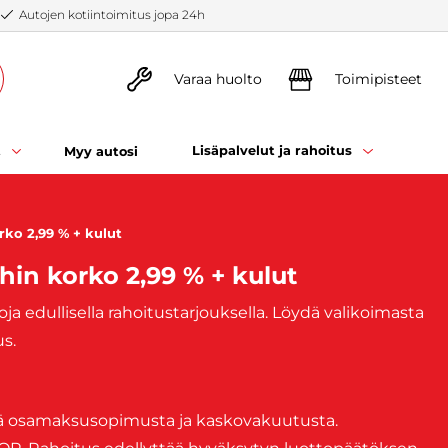
Autojen kotiintoimitus jopa 24h
Varaa huolto
Toimipisteet
t
Lisäpalvelut ja rahoitus
Myy autosi
rko 2,99 % + kulut
hin korko 2,99 % + kulut
ja edullisella rahoitustarjouksella. Löydä valikoimasta
s.
ttää osamaksusopimusta ja kaskovakuutusta.