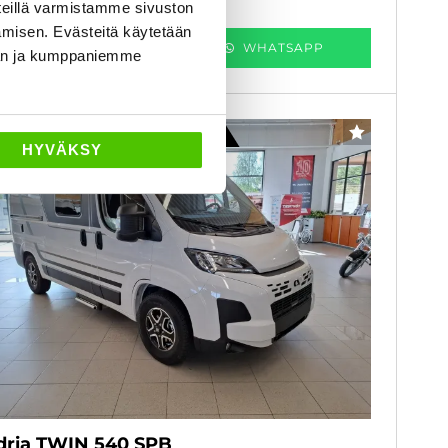
eillä varmistamme sivuston
amisen. Evästeitä käytetään
KATSO TIEDOT
WHATSAPP
dän ja kumppaniemme
Rahoituskorko 2,99 % + kulut
SUOSIKKI
HYVÄKSY
dria TWIN 540 SPB