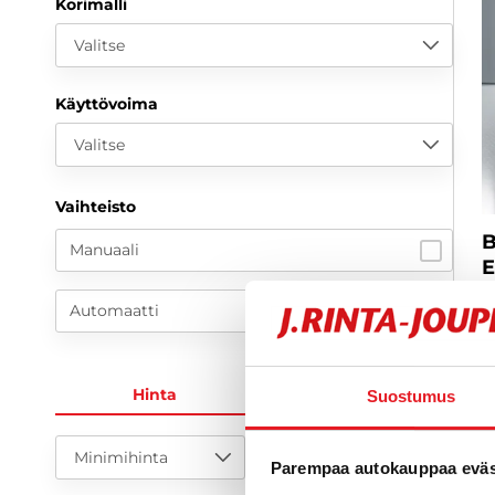
Korimalli
Valitse
Käyttövoima
Valitse
Vaihteisto
B
Manuaali
E
F
Automaatti
B
I
2
Hinta
KK-erä
Suostumus
U
7
Minimihinta
Maksimihinta
Parempaa autokauppaa eväst
a