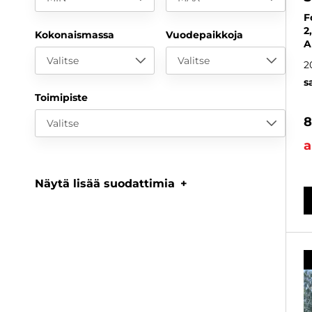
F
2
Kokonaismassa
Vuodepaikkoja
A
Valitse
Valitse
2
s
Toimipiste
8
Valitse
a
Näytä lisää suodattimia