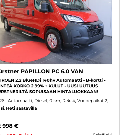
ürstner PAPILLON PC 6.0 VAN
TROËN 2,2 BlueHDi 140hv Automaatti - B-kortti -
INTEÄ KORKO 2,99% + KULUT - UUSI UUTUUS
RSTNERILTÄ SOPUISAAN HINTALUOKKAAN!
26
, Automaatti, Diesel, 0 km, Rek. 4, Vuodepaikat 2
si
Heti saatavilla
2 998 €
seinäjoki