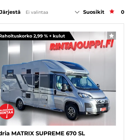
Järjestä
Suosikit
Suosiki
0
Ei valintaa
Rahoituskorko 2,99 % + kulut
SUOSIKKI
dria MATRIX SUPREME 670 SL