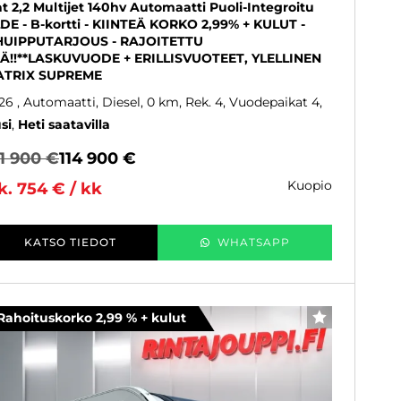
at 2,2 Multijet 140hv Automaatti Puoli-Integroitu
DE - B-kortti - KIINTEÄ KORKO 2,99% + KULUT -
HUIPPUTARJOUS - RAJOITETTU
Ä!!**LASKUVUODE + ERILLISVUOTEET, YLELLINEN
TRIX SUPREME
26
, Automaatti, Diesel, 0 km, Rek. 4, Vuodepaikat 4
si
Heti saatavilla
1 900 €
114 900 €
kuopio
k. 754 € / kk
KATSO TIEDOT
WHATSAPP
Rahoituskorko 2,99 % + kulut
SUOSIKKI