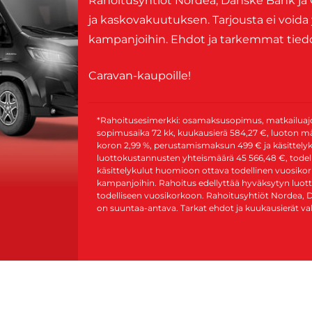
Rahoitusyhtiöt Nordea, Danske Bank ja 
ja kaskovakuutuksen. Tarjousta ei voida
kampanjoihin. Ehdot ja tarkemmat tiedot
Caravan-kaupoille!
*Rahoitusesimerkki: osamaksusopimus, matkailuajon
sopimusaika 72 kk, kuukausierä 584,27 €, luoton mä
koron 2,99 %, perustamismaksun 499 € ja käsittelyk
luottokustannusten yhteismäärä 45 566,48 €, todell
käsittelykulut huomioon ottava todellinen vuosikork
kampanjoihin. Rahoitus edellyttää hyväksytyn luott
todelliseen vuosikorkoon. Rahoitusyhtiöt Nordea, 
on suuntaa-antava. Tarkat ehdot ja kuukausierät v