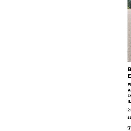
B
E
F
K
L
I
2
s
7