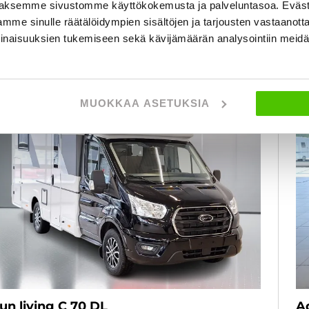
aksemme sivustomme käyttökokemusta ja palveluntasoa. Eväst
mme sinulle räätälöidympien sisältöjen ja tarjousten vastaanott
KATSO TIEDOT
WHATSAPP
inaisuuksien tukemiseen sekä kävijämäärän analysointiin mei
Rahoituskorko 2,99 % + kulut
SUOSIKKI
MUOKKAA ASETUKSIA
un living C 70 DL
A