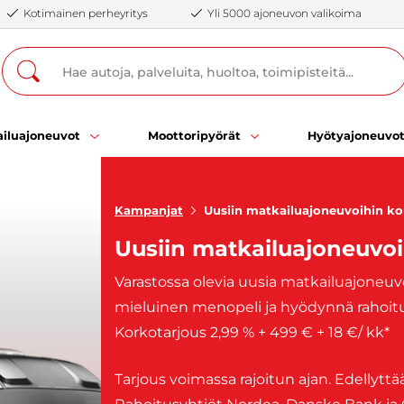
Kotimainen perheyritys
Yli 5000 ajoneuvon valikoima
iluajoneuvot
Moottoripyörät
Hyötyajoneuvo
Kampanjat
Uusiin matkailuajoneuvoihin ko
Uusiin matkailuajoneuvoi
Varastossa olevia uusia matkailuajoneuvo
mieluinen menopeli ja hyödynnä rahoitu
Korkotarjous 2,99 % + 499 € + 18 €/ kk*
Tarjous voimassa rajoitun ajan. Edelly