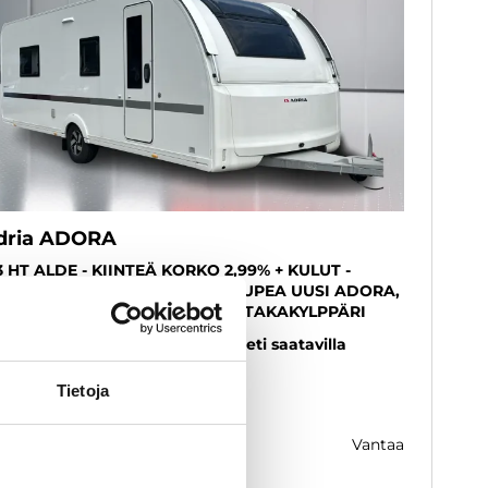
dria ADORA
3 HT ALDE - KIINTEÄ KORKO 2,99% + KULUT -
RJOUS - HINTAA ALENNETTU, UPEA UUSI ADORA,
UKEITTIÖ + ERILLISVUOTEET + TAKAKYLPPÄRI
25
, 0 km, Vuodepaikat 4
Uusi
Heti saatavilla
Tietoja
8 800 €
vantaa
k. 275 € / kk