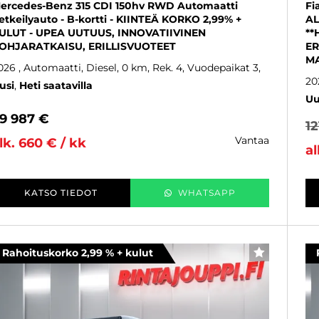
ercedes-Benz 315 CDI 150hv RWD Automaatti
Fi
etkeilyauto - B-kortti - KIINTEÄ KORKO 2,99% +
AL
ULUT - UPEA UUTUUS, INNOVATIIVINEN
**
OHJARATKAISU, ERILLISVUOTEET
ER
MA
026
, Automaatti, Diesel, 0 km, Rek. 4, Vuodepaikat 3
20
usi
Heti saatavilla
Uu
9 987 €
12
vantaa
lk. 660 € / kk
al
KATSO TIEDOT
WHATSAPP
Rahoituskorko 2,99 % + kulut
SUOSIKKI