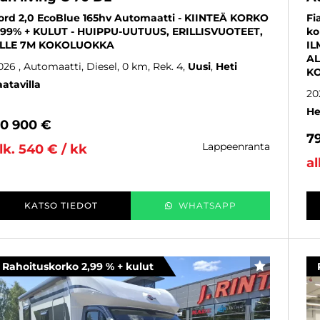
ord 2,0 EcoBlue 165hv Automaatti - KIINTEÄ KORKO
Fi
,99% + KULUT - HUIPPU-UUTUUS, ERILLISVUOTEET,
ko
LLE 7M KOKOLUOKKA
IL
AL
026
, Automaatti, Diesel, 0 km, Rek. 4
Uusi
Heti
KO
aatavilla
20
He
0 900 €
7
lappeenranta
lk. 540 € / kk
al
KATSO TIEDOT
WHATSAPP
Rahoituskorko 2,99 % + kulut
SUOSIKKI