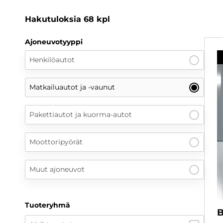
Hakutuloksia
68
kpl
Ajoneuvotyyppi
Henkilöautot
Matkailuautot ja -vaunut
Pakettiautot ja kuorma-autot
Moottoripyörät
Muut ajoneuvot
Tuoteryhmä
B