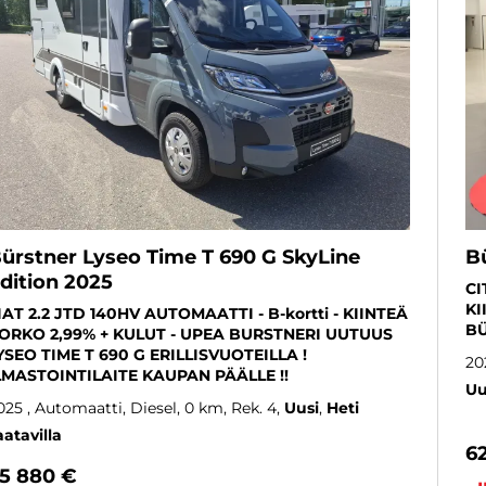
ürstner Lyseo Time T 690 G SkyLine
B
dition 2025
CI
KI
IAT 2.2 JTD 140HV AUTOMAATTI - B-kortti - KIINTEÄ
BÜ
ORKO 2,99% + KULUT - UPEA BURSTNERI UUTUUS
YSEO TIME T 690 G ERILLISVUOTEILLA !
20
LMASTOINTILAITE KAUPAN PÄÄLLE !!
Uu
025
, Automaatti, Diesel, 0 km, Rek. 4
Uusi
Heti
aatavilla
6
5 880 €