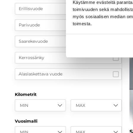
Käytämme evästeitä paranta
Erillisvuode
toimivuuden sekä mahdollista
myös sosiaalisen median om
toimesta.
Parivuode
Saarekevuode
Kerrossänky
Alaslaskettava vuode
Kilometrit
MIN
MAX
Vuosimalli
S
MIN
MAX