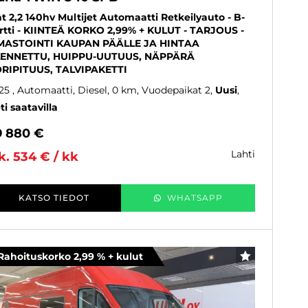
at 2,2 140hv Multijet Automaatti Retkeilyauto - B-
rtti - KIINTEÄ KORKO 2,99% + KULUT - TARJOUS -
MASTOINTI KAUPAN PÄÄLLE JA HINTAA
ENNETTU, HUIPPU-UUTUUS, NÄPPÄRÄ
RIPITUUS, TALVIPAKETTI
25
, Automaatti, Diesel, 0 km, Vuodepaikat 2
Uusi
ti saatavilla
9 880 €
lahti
k. 534 € / kk
KATSO TIEDOT
WHATSAPP
Rahoituskorko 2,99 % + kulut
SUOSIKKI