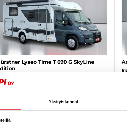
ürstner Lyseo Time T 690 G SkyLine
A
dition
61
TA
iat 2,2 140hv Multijet Automaatti Puoli-integroitu -
ET
-kortti - KIINTEÄ KORKO 2,99% + KULUT - TARJOUS -
LMASTOINTILAITE KAUPAN PÄÄLLE
20
025
, Automaatti, Diesel, 0 km, Rek. 4, Vuodepaikat 2
Yksityiskohdat
usi
Heti saatavilla
3
5 800 €
al
eillä
vantaa
lk. 509 € / kk