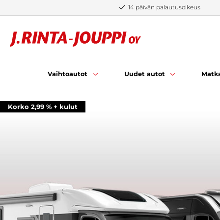
Siirry sisältöön
14 päivän palautusoikeus
Vaihtoautot
Uudet autot
Matka
Korko 2,99 % + kulut