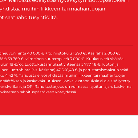
OP. Rahoitus edellyttää hyväksytyn luottopäätöksen
 yhdistää muihin liikkeen tai maahantuojan
 saat rahoitusyhtiöiltä.
euvon hinta 40 000 € + toimistokulu 1 290 €. Käsiraha 2 000 €,
ärä 39 789 €, viimeinen suurempi erä 3 000 €. Kuukausierä sisältää
ulun 18 €/kk. Luottokustannukset yhteensä 5 777,48 €, luoton ja
inen luottohinta (sis. käsiraha) 47 566,48 € ja perustamismaksun sekä
o 4,42 %. Tarjousta ei voi yhdistää muihin liikkeen tai maahantuojan
opäätöksen ja kaskovakuutuksen, jonka kustannuksia ei ole sisällytetty
Danske Bank ja OP. Rahoitustarjous on voimassa rajoitun ajan. Laskelma
ahvistetaan rahoituspäätöksen yhteydessä.