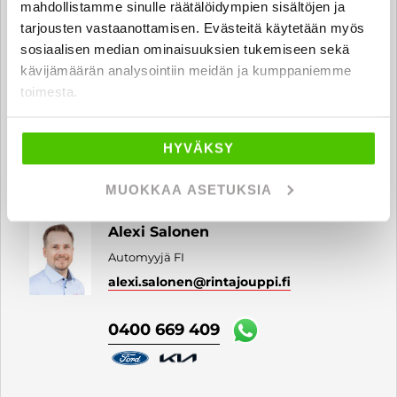
mahdollistamme sinulle räätälöidympien sisältöjen ja
tarjousten vastaanottamisen. Evästeitä käytetään myös
Aleksanteri Pakka
sosiaalisen median ominaisuuksien tukemiseen sekä
Automyyjä FI | EN
kävijämäärän analysointiin meidän ja kumppaniemme
aleksanteri.pakka
@rintajouppi.fi
toimesta.
040 507 9800
HYVÄKSY
MUOKKAA ASETUKSIA
Alexi Salonen
Automyyjä FI
alexi.salonen
@rintajouppi.fi
0400 669 409