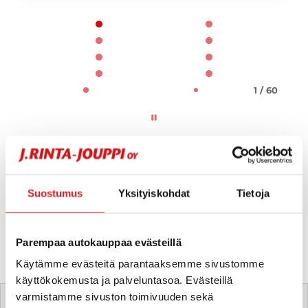
Page 1 of 60
1 / 60
Suostumus
Yksityiskohdat
Tietoja
Parempaa autokauppaa evästeillä
Käytämme evästeitä parantaaksemme sivustomme
käyttökokemusta ja palveluntasoa. Evästeillä
Tätä ajoneuvoa myy
varmistamme sivuston toimivuuden sekä