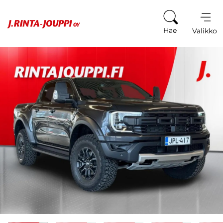
Siirry sisältöön
Hae
Valikko