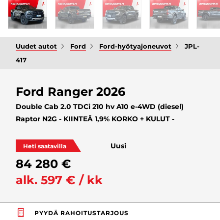
Uudet autot
Ford
Ford-hyötyajoneuvot
JPL-
417
Ford Ranger 2026
Double Cab 2.0 TDCi 210 hv A10 e-4WD (diesel)
Raptor N2G - KIINTEÄ 1,9% KORKO + KULUT -
Uusi
Heti saatavilla
84 280 €
alk. 597 € / kk
PYYDÄ RAHOITUSTARJOUS