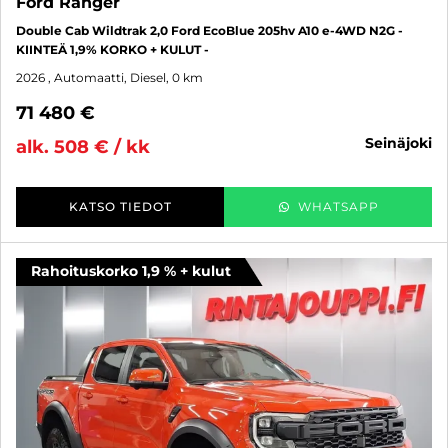
Ford Ranger
Double Cab Wildtrak 2,0 Ford EcoBlue 205hv A10 e-4WD N2G -
KIINTEÄ 1,9% KORKO + KULUT -
2026
, Automaatti, Diesel, 0 km
71 480 €
seinäjoki
alk. 508 € / kk
KATSO TIEDOT
WHATSAPP
Rahoituskorko 1,9 % + kulut