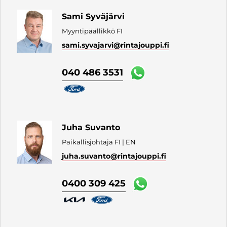
Sami Syväjärvi
Myyntipäällikkö FI
sami.syvajarvi
@rintajouppi.fi
040 486 3531
Juha Suvanto
Paikallisjohtaja FI | EN
juha.suvanto
@rintajouppi.fi
0400 309 425