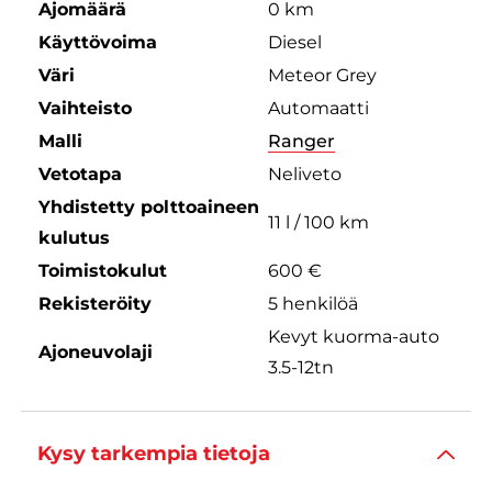
Ajomäärä
0 km
Käyttövoima
Diesel
Väri
Meteor Grey
Vaihteisto
Automaatti
Malli
Ranger
Vetotapa
Neliveto
Yhdistetty polttoaineen
11 l / 100 km
kulutus
Toimistokulut
600 €
Rekisteröity
5 henkilöä
Kevyt kuorma-auto
Ajoneuvolaji
3.5-12tn
Kysy tarkempia tietoja