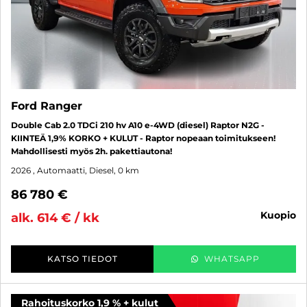
Ford Ranger
Double Cab 2.0 TDCi 210 hv A10 e-4WD (diesel) Raptor N2G -
KIINTEÄ 1,9% KORKO + KULUT - Raptor nopeaan toimitukseen!
Mahdollisesti myös 2h. pakettiautona!
2026
, Automaatti, Diesel, 0 km
86 780 €
kuopio
alk. 614 € / kk
KATSO TIEDOT
WHATSAPP
Rahoituskorko 1,9 % + kulut