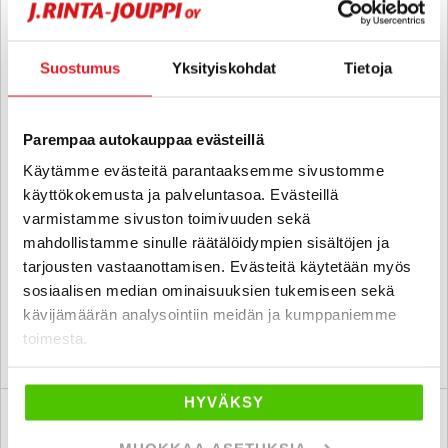
Suostumus
Yksityiskohdat
Tietoja
Audi Q7
Parempaa autokauppaa evästeillä
Business 3,0 V6 TDI 160 kW quattro tiptronic - 6 kk korotonta ja
kulutonta maksuaikaa! - Hieno neliveto Q7 hyvällä
Käytämme evästeitä parantaaksemme sivustomme
huoltohistorialla! Suomi-auto, Huoltokirja, PA-lämmitin, 7-
käyttökokemusta ja palveluntasoa. Evästeillä
paikkainen, Vakkari, Navi, P.kamera+tutkat, Koukku, 2 x renkaat
varmistamme sivuston toimivuuden sekä
2016
, Automaatti, Diesel, 305 000 km
mahdollistamme sinulle räätälöidympien sisältöjen ja
20 280 €
19 080 €
tarjousten vastaanottamisen. Evästeitä käytetään myös
tampere
sosiaalisen median ominaisuuksien tukemiseen sekä
alk. 214 € / kk
kävijämäärän analysointiin meidän ja kumppaniemme
toimesta.
KATSO TIEDOT
WHATSAPP
HYVÄKSY
6 kk korotonta ja kulutonta
SUO