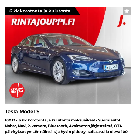
6 kk korotonta ja kulutonta
SUO
Tesla Model S
100 D - 6 kk korotonta ja kulutonta maksuaikaa! - Suomiauto!
Nahat, Navi,P-kamera, Bluetooth, Avaimeton järjestelmä, OTA
päivitykset ym..Erittäin siis ja hyvin pidetty isolla akulla oleva 100