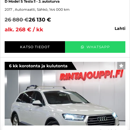
D Model S Tesla !! - J. autoturva
2017
, Automaatti, Sähkö, 144 000 km
26 880 €
26 130 €
lahti
alk. 268 € / kk
KATSO TIEDOT
WHATSAPP
6 kk korotonta ja kulutonta
SUO