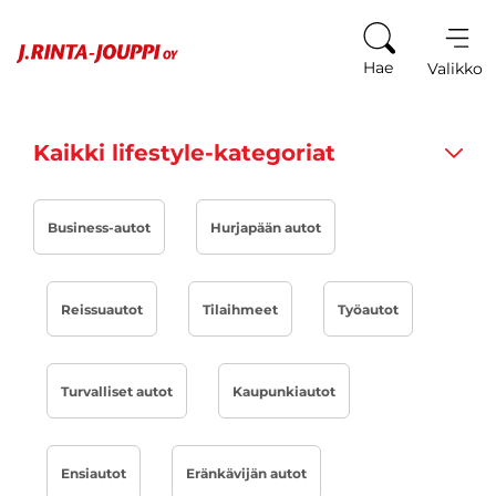
Siirry sisältöön
Hae
Valikko
Kaikki lifestyle-kategoriat
Business-autot
Hurjapään autot
Reissuautot
Tilaihmeet
Työautot
Turvalliset autot
Kaupunkiautot
Ensiautot
Eränkävijän autot