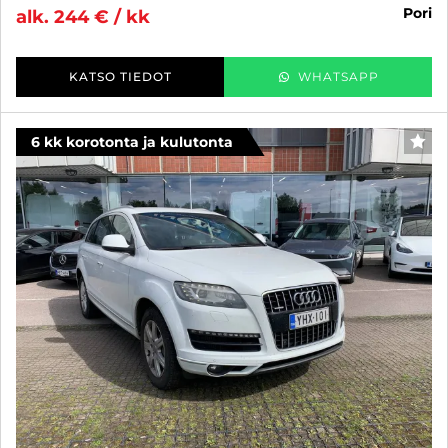
pori
alk. 244 € / kk
KATSO TIEDOT
WHATSAPP
6 kk korotonta ja kulutonta
SUO