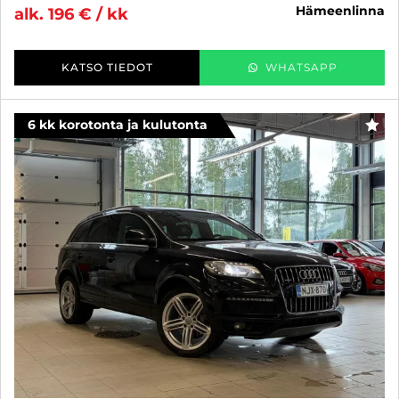
hämeenlinna
alk. 196 € / kk
KATSO TIEDOT
WHATSAPP
6 kk korotonta ja kulutonta
SUO