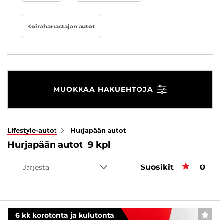
Koiraharrastajan autot
MUOKKAA HAKUEHTOJA
Lifestyle-autot
Hurjapään autot
Hurjapään autot
9
kpl
Suosikit
Suos
0
Järjestä
6 kk korotonta ja kulutonta
SUO