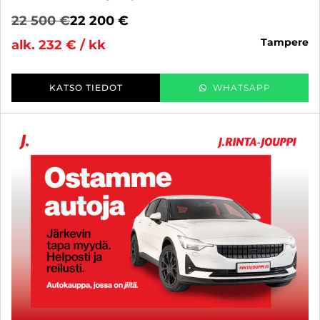
22 500 €
22 200 €
tampere
alk. 232 € / kk
KATSO TIEDOT
WHATSAPP