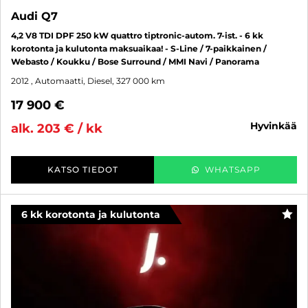
Audi Q7
4,2 V8 TDI DPF 250 kW quattro tiptronic-autom. 7-ist. - 6 kk
korotonta ja kulutonta maksuaikaa! - S-Line / 7-paikkainen /
Webasto / Koukku / Bose Surround / MMI Navi / Panorama
2012
, Automaatti, Diesel, 327 000 km
17 900 €
hyvinkää
alk. 203 € / kk
KATSO TIEDOT
WHATSAPP
6 kk korotonta ja kulutonta
SUO