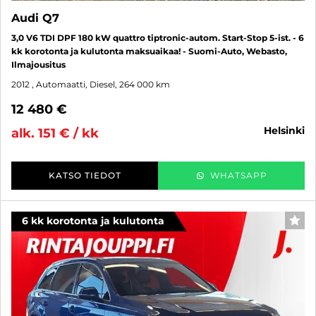
Audi Q7
3,0 V6 TDI DPF 180 kW quattro tiptronic-autom. Start-Stop 5-ist. - 6
kk korotonta ja kulutonta maksuaikaa! - Suomi-Auto, Webasto,
Ilmajousitus
2012
, Automaatti, Diesel, 264 000 km
12 480 €
helsinki
alk. 151 € / kk
KATSO TIEDOT
WHATSAPP
6 kk korotonta ja kulutonta
SUO