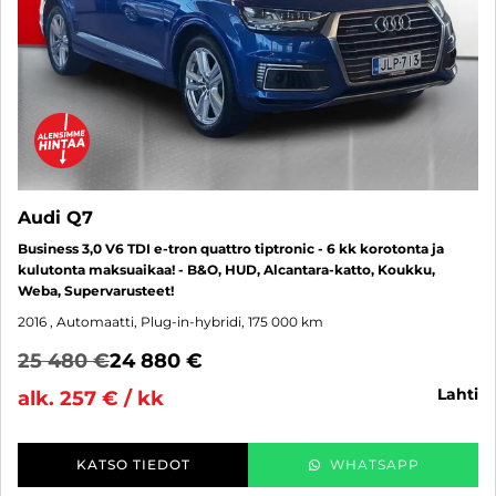
Audi Q7
Business 3,0 V6 TDI e-tron quattro tiptronic - 6 kk korotonta ja
kulutonta maksuaikaa! - B&O, HUD, Alcantara-katto, Koukku,
Weba, Supervarusteet!
2016
, Automaatti, Plug-in-hybridi, 175 000 km
25 480 €
24 880 €
lahti
alk. 257 € / kk
KATSO TIEDOT
WHATSAPP