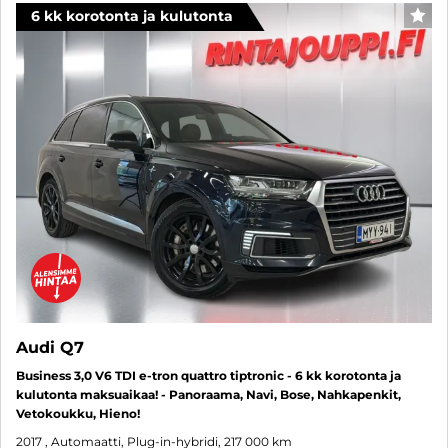
6 kk korotonta ja kulutonta
SUO
Audi Q7
Business 3,0 V6 TDI e-tron quattro tiptronic - 6 kk korotonta ja
kulutonta maksuaikaa! - Panoraama, Navi, Bose, Nahkapenkit,
Vetokoukku, Hieno!
2017
, Automaatti, Plug-in-hybridi, 217 000 km