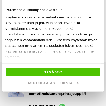
Parempaa autokauppaa evästeillä
Käytämme evästeitä parantaaksemme sivustomme
käyttökokemusta ja palveluntasoa. Evästeillä
varmistamme sivuston toimivuuden sekä
mahdollistamme sinulle räätälöidympien sisältöjen ja
tarjousten vastaanottamisen. Evästeitä käytetään myös
sosiaalisen median ominaisuuksien tukemiseen sekä
kävijämäärän analysointiin meidän ja kumppaniemme
toimesta.
Tätä ajoneuvoa myy
HYVÄKSY
Eemeli Heiskanen
MUOKKAA ASETUKSIA
Automyyjä FI | EN
eemeli.heiskanen
@rintajouppi.fi