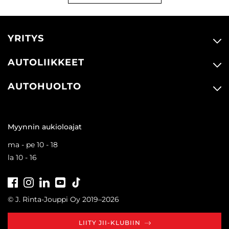
YRITYS
AUTOLIIKKEET
AUTOHUOLTO
Myynnin aukioloajat
ma - pe 10 - 18
la 10 - 16
Facebook
Instagram
LinkedIn
Youtube
Tiktok
© J. Rinta-Jouppi Oy 2019–2026
LIITY JII-KLUBIIN