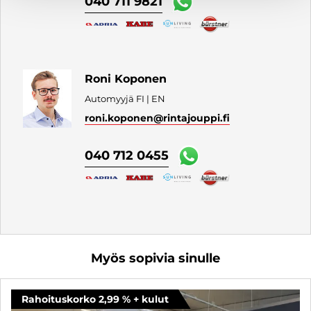
040 711 9821
Roni Koponen
Automyyjä FI | EN
roni.koponen
@rintajouppi.fi
040 712 0455
Myös sopivia sinulle
Rahoituskorko 2,99 % + kulut