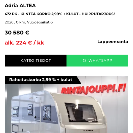
Adria ALTEA
472 PK - KIINTEÄ KORKO 2,99% + KULUT - HUIPPUTARJOUS!
2026
, 0 km, Vuodepaikat 6
30 580 €
lappeenranta
alk. 224 € / kk
KATSO TIEDOT
WHATSAPP
Rahoituskorko 2,99 % + kulut