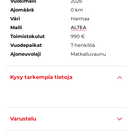
Vuosimalli
2026
Ajomäärä
0 km
Väri
Harmaa
Malli
ALTEA
Toimistokulut
990 €
Vuodepaikat
7 henkilöä
Ajoneuvolaji
Matkailuvaunu
Kysy tarkempia tietoja
Varustelu