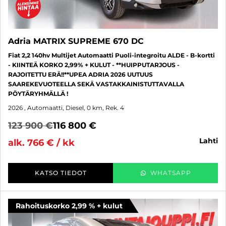
Adria MATRIX SUPREME 670 DC
Fiat 2,2 140hv Multijet Automaatti Puoli-integroitu ALDE - B-kortti
- KIINTEÄ KORKO 2,99% + KULUT - **HUIPPUTARJOUS -
RAJOITETTU ERÄ!!**UPEA ADRIA 2026 UUTUUS
SAAREKEVUOTEELLA SEKÄ VASTAKKAINISTUTTAVALLA
PÖYTÄRYHMÄLLÄ !
2026
, Automaatti, Diesel, 0 km, Rek. 4
123 900 €
116 800 €
lahti
alk. 766 € / kk
KATSO TIEDOT
WHATSAPP
Rahoituskorko 2,99 % + kulut