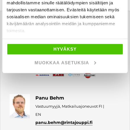
mahdollistamme sinulle räätälöidympien sisältöjen ja
tarjousten vastaanottamisen. Evästeitä käytetään myös
Tätä ajoneuvoa myy
sosiaalisen median ominaisuuksien tukemiseen sekä
kävijämäärän analysointiin meidän ja kumppaniemme
toimesta.
Samuel Riikonen
Auto- ja caravanmyyjä FI | EN
HYVÄKSY
samuel.riikonen
@rintajouppi.fi
MUOKKAA ASETUKSIA
040 711 3956
Panu Behm
Vastuumyyjä, Matkailuajoneuvot FI |
EN
panu.behm
@rintajouppi.fi