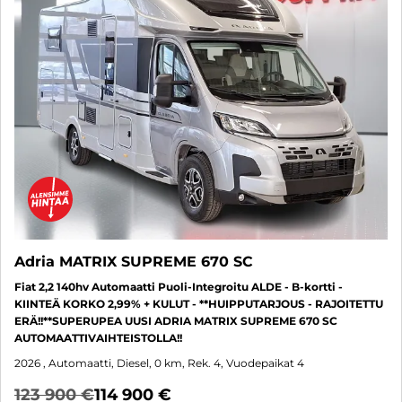
Adria MATRIX SUPREME 670 SC
Fiat 2,2 140hv Automaatti Puoli-Integroitu ALDE - B-kortti -
KIINTEÄ KORKO 2,99% + KULUT - **HUIPPUTARJOUS - RAJOITETTU
ERÄ!!**SUPERUPEA UUSI ADRIA MATRIX SUPREME 670 SC
AUTOMAATTIVAIHTEISTOLLA!!
2026
, Automaatti, Diesel, 0 km, Rek. 4, Vuodepaikat 4
123 900 €
114 900 €