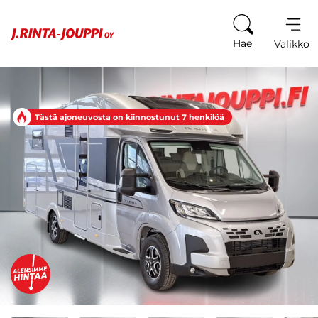
Siirry sisältöön
Hae
Valikko
Tästä ajoneuvosta on kiinnostunut 7 henkilöä