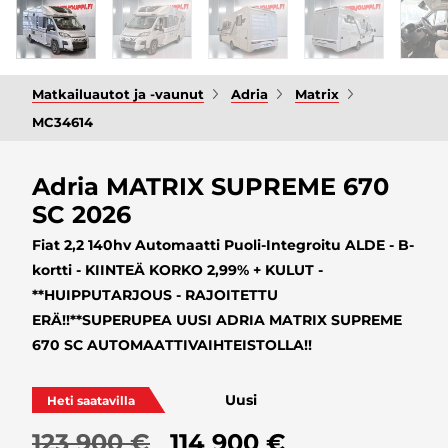
Matkailuautot ja -vaunut
Adria
Matrix
MC34614
Adria MATRIX SUPREME 670
SC 2026
Fiat 2,2 140hv Automaatti Puoli-Integroitu ALDE - B-
kortti - KIINTEÄ KORKO 2,99% + KULUT -
**HUIPPUTARJOUS - RAJOITETTU
ERÄ!!**SUPERUPEA UUSI ADRIA MATRIX SUPREME
670 SC AUTOMAATTIVAIHTEISTOLLA!!
Uusi
Heti saatavilla
123 900 €
114 900 €