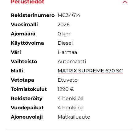
Perustiedot
Rekisterinumero
MC34614
Vuosimalli
2026
Ajomäärä
0 km
Käyttövoima
Diesel
Väri
Harmaa
Vaihteisto
Automaatti
Malli
MATRIX SUPREME 670 SC
Vetotapa
Etuveto
Toimistokulut
1290 €
Rekisteröity
4 henkilöä
Vuodepaikat
4 henkilöä
Ajoneuvolaji
Matkailuauto