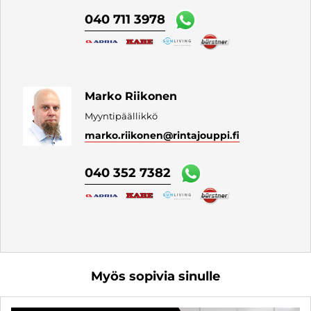
040 711 3978
Marko Riikonen
Myyntipäällikkö
marko.riikonen
@rintajouppi.fi
040 352 7382
Myös sopivia sinulle