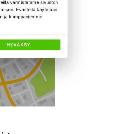
eillä varmistamme sivuston
amisen. Evästeitä käytetään
dän ja kumppaniemme
Ajo-ohjeet
HYVÄKSY