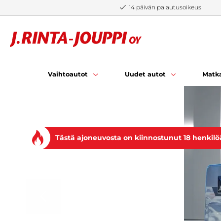
Siirry sisältöön
14 päivän palautusoikeus
Vaihtoautot
Uudet autot
Matka
Tästä ajoneuvosta on kiinnostunut 18 henkilö
EDELLINEN