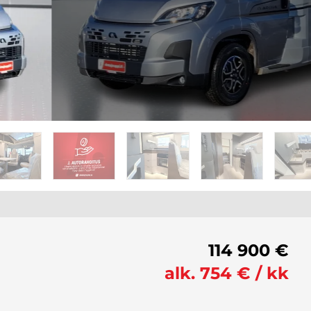
114 900 €
alk. 754 € / kk