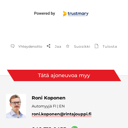
Yhteydenotto
Jaa
Suosikki
Tulosta
Tätä ajoneuvoa myy
Roni Koponen
Automyyjä FI | EN
roni.koponen
@rintajouppi.fi