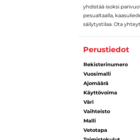
yhdistää isoksi parivuo
pesualtaalla, kaasuliede
säilytystilaa. Ota yhteyt
Perustiedot
Rekisterinumero
Vuosimalli
Ajomäärä
Käyttövoima
Väri
Vaihteisto
Malli
Vetotapa
Toimistokulut