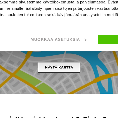
aksemme sivustomme käyttökokemusta ja palveluntasoa. Eväst
mme sinulle räätälöidympien sisältöjen ja tarjousten vastaanott
inaisuuksien tukemiseen sekä kävijämäärän analysointiin mei
ttikatu 7, KUOPIO
MUOKKAA ASETUKSIA
NÄYTÄ KARTTA