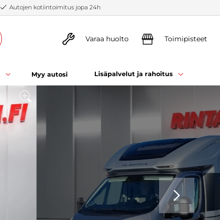
Autojen kotiintoimitus jopa 24h
Varaa huolto
Toimipisteet
t
Lisäpalvelut ja rahoitus
Myy autosi
SEURAAVA