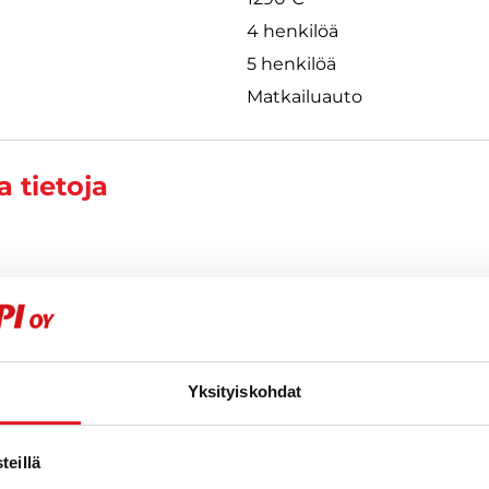
4 henkilöä
5 henkilöä
Matkailuauto
 tietoja
Yksityiskohdat
t
eillä