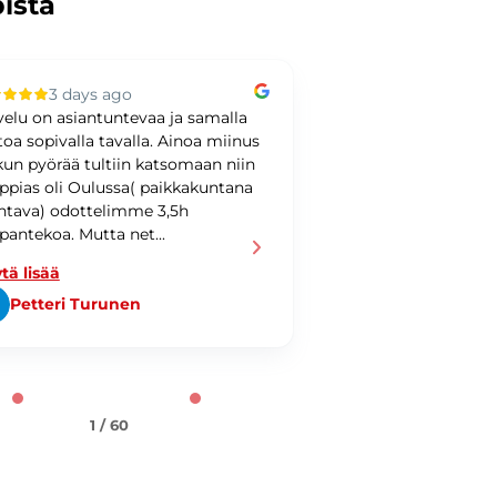
pista
3 days ago
3 days ag
velu on asiantuntevaa ja samalla
Loistavaa palvelua
toa sopivalla tavalla. Ainoa miinus
 kun pyörää tultiin katsomaan niin
ppias oli Oulussa( paikkakuntana
tava) odottelimme 3,5h
pantekoa. Mutta net...
tä lisää
Petteri Turunen
Patrik Wecks
1 / 60