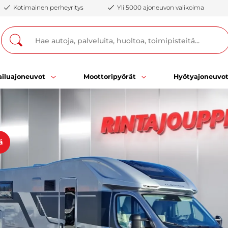
Kotimainen perheyritys
Yli 5000 ajoneuvon valikoima
iluajoneuvot
Moottoripyörät
Hyötyajoneuvo
ä