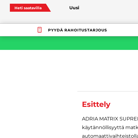
Uusi
Heti saatavilla
PYYDÄ RAHOITUSTARJOUS
Esittely
ADRIA MATRIX SUPREME 
käytännöllisyyttä mat
automaattivaihteistolla,