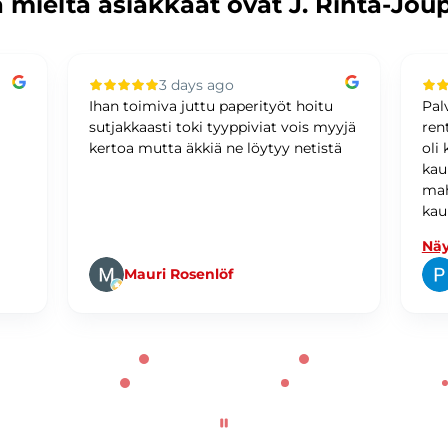
 mieltä asiakkaat ovat J. Rinta-Jou
3 days ago
Ihan toimiva juttu paperityöt hoitu
Pal
sutjakkaasti toki tyyppiviat vois myyjä
ren
kertoa mutta äkkiä ne löytyy netistä
oli
kau
mah
kau
Näy
Mauri Rosenlöf