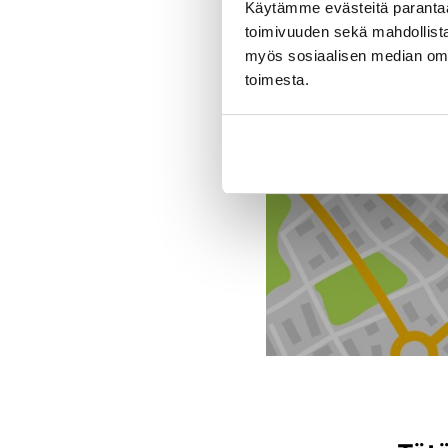
Käytämme evästeitä paranta
toimivuuden sekä mahdollista
myös sosiaalisen median om
Toimipiste
toimesta.
J. Rinta-Jouppi Oy, Vol