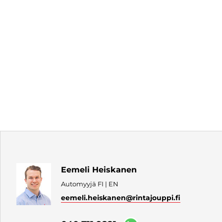
Eemeli Heiskanen
Automyyjä FI | EN
eemeli.heiskanen
@rintajouppi.fi