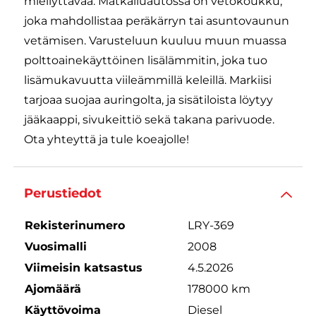
miellyttävää. Matkailuautossa on vetokoukku,
joka mahdollistaa peräkärryn tai asuntovaunun
vetämisen. Varusteluun kuuluu muun muassa
polttoainekäyttöinen lisälämmitin, joka tuo
lisämukavuutta viileämmillä keleillä. Markiisi
tarjoaa suojaa auringolta, ja sisätiloista löytyy
jääkaappi, sivukeittiö sekä takana parivuode.
Ota yhteyttä ja tule koeajolle!
Perustiedot
Rekisterinumero
LRY-369
Vuosimalli
2008
Viimeisin katsastus
4.5.2026
Ajomäärä
178000 km
Käyttövoima
Diesel