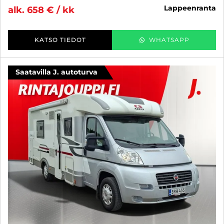
lappeenranta
alk. 658 € / kk
KATSO TIEDOT
WHATSAPP
Saatavilla J. autoturva