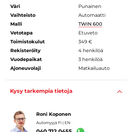
Väri
Punainen
Vaihteisto
Automaatti
Malli
TWIN 600
Vetotapa
Etuveto
Toimistokulut
349 €
Rekisteröity
4 henkilöä
Vuodepaikat
3 henkilöä
Ajoneuvolaji
Matkailuauto
Kysy tarkempia tietoja
Roni Koponen
Automyyjä FI | EN
040 712 0455