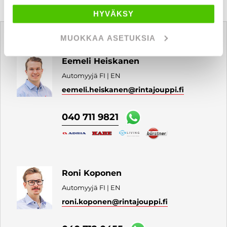
HYVÄKSY
Tätä ajoneuvoa myy
MUOKKAA ASETUKSIA
Eemeli Heiskanen
Automyyjä FI | EN
eemeli.heiskanen
@rintajouppi.fi
040 711 9821
Roni Koponen
Automyyjä FI | EN
roni.koponen
@rintajouppi.fi