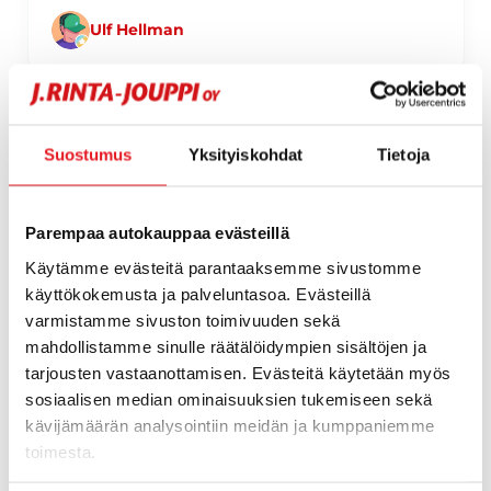
Ulf Hellman
Page 1 of 60
Suostumus
Yksityiskohdat
Tietoja
1 / 60
Parempaa autokauppaa evästeillä
Käytämme evästeitä parantaaksemme sivustomme
käyttökokemusta ja palveluntasoa. Evästeillä
varmistamme sivuston toimivuuden sekä
mahdollistamme sinulle räätälöidympien sisältöjen ja
tarjousten vastaanottamisen. Evästeitä käytetään myös
sosiaalisen median ominaisuuksien tukemiseen sekä
kävijämäärän analysointiin meidän ja kumppaniemme
toimesta.