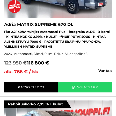
Adria MATRIX SUPREME 670 DL
Fiat 2,2 140hv Multijet Automaatti Puoli-integroitu ALDE - B-kortti
- KIINTEÄ KORKO 2,99% + KULUT - **HUIPPUTARJOUS - HINTAA
ALENNETTU YLI 7000 € - RAJOITETTU ERÄ!!**HUIPPUPOHJA,
YLELLINEN MATRIX SUPREME
2026
, Automaatti, Diesel, 0 km, Rek. 4, Vuodepaikat 5
123 950 €
116 800 €
vantaa
alk. 766 € / kk
KATSO TIEDOT
WHATSAPP
Rahoituskorko 2,99 % + kulut