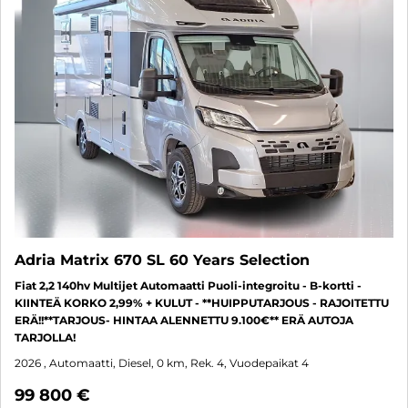
Adria Matrix 670 SL 60 Years Selection
Fiat 2,2 140hv Multijet Automaatti Puoli-integroitu - B-kortti -
KIINTEÄ KORKO 2,99% + KULUT - **HUIPPUTARJOUS - RAJOITETTU
ERÄ!!**TARJOUS- HINTAA ALENNETTU 9.100€** ERÄ AUTOJA
TARJOLLA!
2026
, Automaatti, Diesel, 0 km, Rek. 4, Vuodepaikat 4
99 800 €