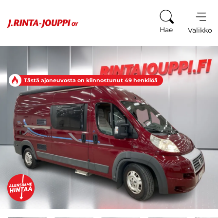
Siirry sisältöön
Hae
Valikko
Tästä ajoneuvosta on kiinnostunut 49 henkilöä