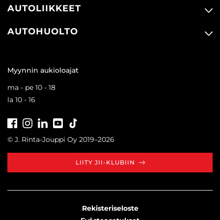
AUTOLIIKKEET
AUTOHUOLTO
Myynnin aukioloajat
ma - pe 10 - 18
la 10 - 16
Facebook
Instagram
LinkedIn
Youtube
Tiktok
© J. Rinta-Jouppi Oy 2019–2026
LIITY JII-KLUBIIN
Rekisteriseloste