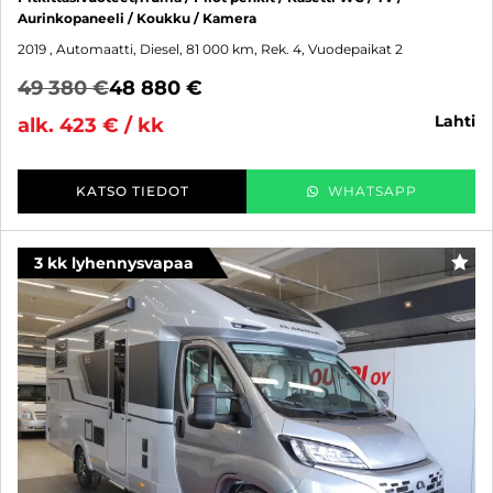
Aurinkopaneeli / Koukku / Kamera
2019
, Automaatti, Diesel, 81 000 km, Rek. 4, Vuodepaikat 2
49 380 €
48 880 €
lahti
alk. 423 € / kk
KATSO TIEDOT
WHATSAPP
3 kk lyhennysvapaa
SUO