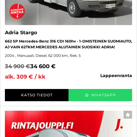
Adria Stargo
662 SP Mercedes-Benz 316 CDI 160hv - 1-OMISTEINEN SUOMIAUTO,
AJ VAIN 62TKM! MERCEDES ALUTAINEN SUOSIKKI ADRIA!
2004
, Manuaali, Diesel, 62 000 km, Rek. 5
34 900 €
34 600 €
lappeenranta
alk. 309 € / kk
KATSO TIEDOT
WHATSAPP
SUO