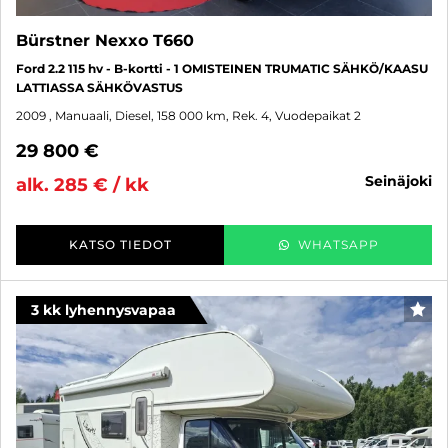
Bürstner Nexxo T660
Ford 2.2 115 hv - B-kortti - 1 OMISTEINEN TRUMATIC SÄHKÖ/KAASU
LATTIASSA SÄHKÖVASTUS
2009
, Manuaali, Diesel, 158 000 km, Rek. 4, Vuodepaikat 2
29 800 €
seinäjoki
alk. 285 € / kk
KATSO TIEDOT
WHATSAPP
3 kk lyhennysvapaa
SUO