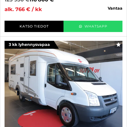
vantaa
alk. 766 € / kk
KATSO TIEDOT
WHATSAPP
3 kk lyhennysvapaa
SUO