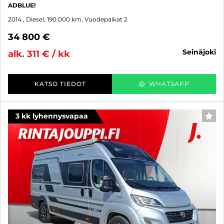
ADBLUE!
2014
, Diesel, 190 000 km, Vuodepaikat 2
34 800 €
seinäjoki
alk. 311 € / kk
KATSO TIEDOT
WHATSAPP
3 kk lyhennysvapaa
SUO