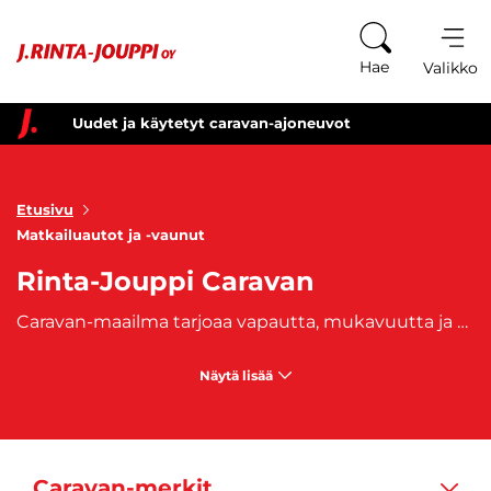
Siirry sisältöön
Hae
Valikko
Uudet ja käytetyt caravan-ajoneuvot
Etusivu
Matkailuautot ja -vaunut
Rinta-Jouppi Caravan
Caravan-maailma tarjoaa vapautta, mukavuutta ja unohtumattomia matkaelämyksiä. Olipa kyseessä retkeilyauto, matkailuauto tai asuntovaunu, oikea valinta tekee reissusta sujuvan ja nautinnollisen. Karavaanit mahdollistavat matkustamisen ilman aikataulupaineita – koti kulkee mukana, minne tahansa tie vie.
Näytä lisää
Caravan-merkit