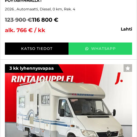
PÖYTÄRYHMÄLLÄ !
2026
, Automaatti, Diesel, 0 km, Rek. 4
123 900 €
116 800 €
lahti
alk. 766 € / kk
KATSO TIEDOT
WHATSAPP
3 kk lyhennysvapaa
SUO