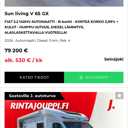
Sun living V 65 GX
FIAT 2.2 140HV AUTOMAATTI - B-kortti - KIINTEÄ KORKO 2,99% +
KULUT - HUIPPU UUTUUS, DIESEL LÄMMITYS,
ALASLASKETTAVALLA VUOTEELLA!
2026
, Automaatti, Diesel, 0 km, Rek. 4
79 200 €
seinäjoki
alk. 530 € / kk
KATSO TIEDOT
WHATSAPP
Saatavilla J. autoturva
SUO