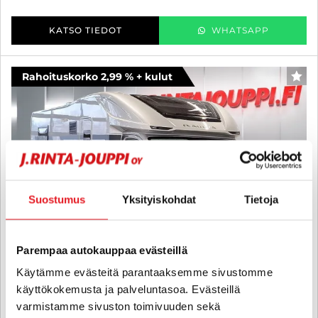
KATSO TIEDOT
WHATSAPP
Rahoituskorko 2,99 % + kulut
SUO
Suostumus
Yksityiskohdat
Tietoja
Parempaa autokauppaa evästeillä
Käytämme evästeitä parantaaksemme sivustomme
käyttökokemusta ja palveluntasoa. Evästeillä
varmistamme sivuston toimivuuden sekä
Adria MATRIX SUPREME 670 SC