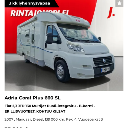
3 kk lyhennysvapaa
SUO
Adria Coral Plus 660 SL
Fiat 2,3 JTD 130 Multijet Puoli-integroitu - B-kortti -
ERILLISVUOTEET, KOHTUU KILSAT
2007
, Manuaali, Diesel, 139 000 km, Rek. 4, Vuodepaikat 3