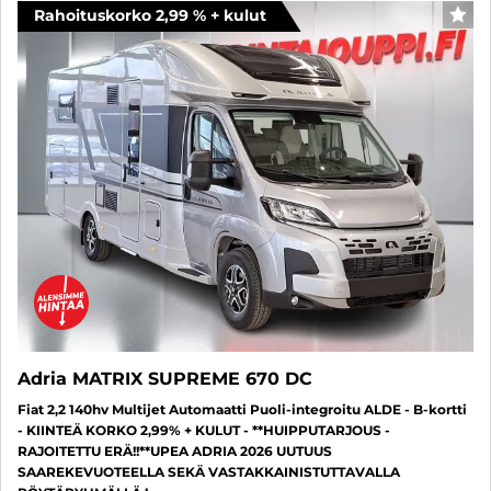
Rahoituskorko 2,99 % + kulut
SUO
Adria MATRIX SUPREME 670 DC
Fiat 2,2 140hv Multijet Automaatti Puoli-integroitu ALDE - B-kortti
- KIINTEÄ KORKO 2,99% + KULUT - **HUIPPUTARJOUS -
RAJOITETTU ERÄ!!**UPEA ADRIA 2026 UUTUUS
SAAREKEVUOTEELLA SEKÄ VASTAKKAINISTUTTAVALLA