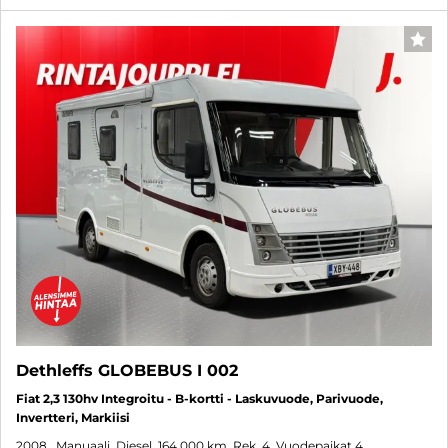
SUO
Dethleffs GLOBEBUS I 002
Fiat 2,3 130hv Integroitu - B-kortti - Laskuvuode, Parivuode,
Invertteri, Markiisi
2008
, Manuaali, Diesel, 164 000 km, Rek. 4, Vuodepaikat 4