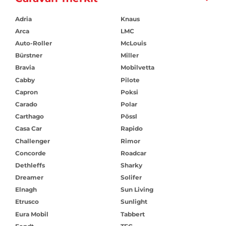
Adria
Knaus
Arca
LMC
Auto-Roller
McLouis
Bürstner
Miller
Bravia
Mobilvetta
Cabby
Pilote
Capron
Poksi
Carado
Polar
Carthago
Pössl
Casa Car
Rapido
Challenger
Rimor
Concorde
Roadcar
Dethleffs
Sharky
Dreamer
Solifer
Elnagh
Sun Living
Etrusco
Sunlight
Eura Mobil
Tabbert