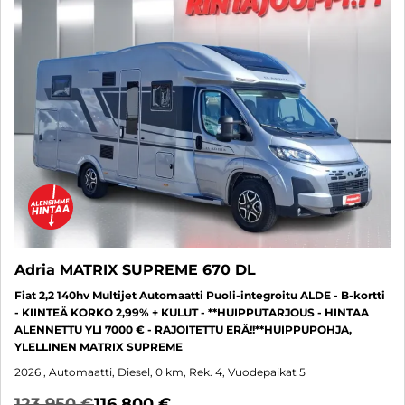
Adria MATRIX SUPREME 670 DL
Fiat 2,2 140hv Multijet Automaatti Puoli-integroitu ALDE - B-kortti
- KIINTEÄ KORKO 2,99% + KULUT - **HUIPPUTARJOUS - HINTAA
ALENNETTU YLI 7000 € - RAJOITETTU ERÄ!!**HUIPPUPOHJA,
YLELLINEN MATRIX SUPREME
2026
, Automaatti, Diesel, 0 km, Rek. 4, Vuodepaikat 5
123 950 €
116 800 €