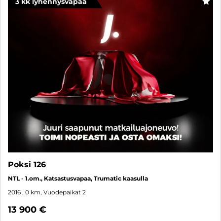
3 kk lyhennysvapaa
SUO
Poksi 126
NTL - 1.om., Katsastusvapaa, Trumatic kaasulla
2016
, 0 km, Vuodepaikat 2
13 900 €