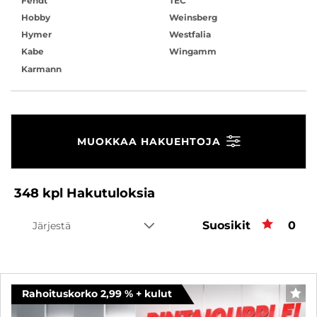
Fendt
TEC
Hobby
Weinsberg
Hymer
Westfalia
Kabe
Wingamm
Karmann
MUOKKAA HAKUEHTOJA
348
kpl
Hakutuloksia
Suosikit
Suos
0
Järjestä
Rahoituskorko 2,99 % + kulut
SUO