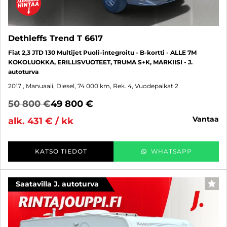
Dethleffs Trend T 6617
Fiat 2,3 JTD 130 Multijet Puoli-integroitu - B-kortti - ALLE 7M
KOKOLUOKKA, ERILLISVUOTEET, TRUMA S+K, MARKIISI - J.
autoturva
2017
, Manuaali, Diesel, 74 000 km, Rek. 4, Vuodepaikat 2
50 800 €
49 800 €
vantaa
alk. 431 € / kk
KATSO TIEDOT
WHATSAPP
Saatavilla J. autoturva
SUO