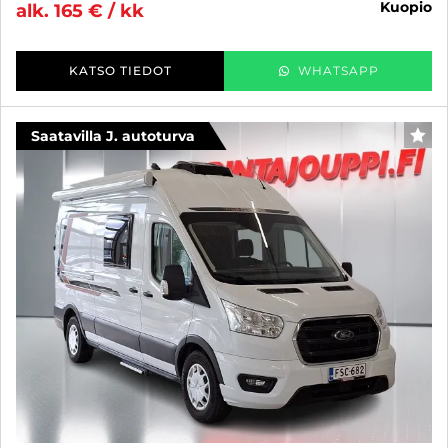
kuopio
alk. 165 € / kk
KATSO TIEDOT
WHATSAPP
Saatavilla J. autoturva
SUO