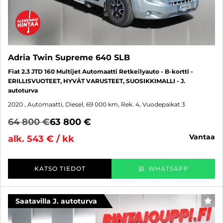
Adria Twin Supreme 640 SLB
Fiat 2.3 JTD 160 Multijet Automaatti Retkeilyauto - B-kortti -
ERILLISVUOTEET, HYVÄT VARUSTEET, SUOSIKKIMALLI - J.
autoturva
2020
, Automaatti, Diesel, 69 000 km, Rek. 4, Vuodepaikat 3
64 800 €
63 800 €
vantaa
alk. 543 € / kk
KATSO TIEDOT
WHATSAPP
Saatavilla J. autoturva
SUO