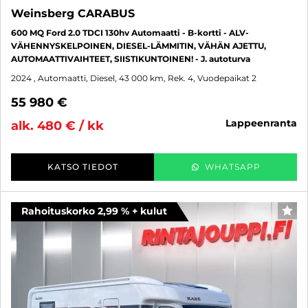
Weinsberg CARABUS
600 MQ Ford 2.0 TDCI 130hv Automaatti - B-kortti - ALV-
VÄHENNYSKELPOINEN, DIESEL-LÄMMITIN, VÄHÄN AJETTU,
AUTOMAATTIVAIHTEET, SIISTIKUNTOINEN! - J. autoturva
2024
, Automaatti, Diesel, 43 000 km, Rek. 4, Vuodepaikat 2
55 980 €
lappeenranta
alk. 480 € / kk
KATSO TIEDOT
WHATSAPP
Rahoituskorko 2,99 % + kulut
SUO