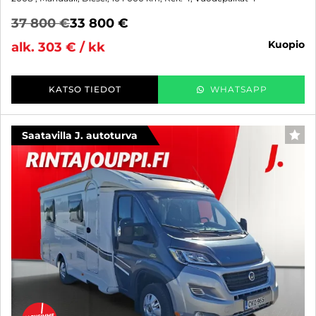
37 800 €
33 800 €
kuopio
alk. 303 € / kk
KATSO TIEDOT
WHATSAPP
Saatavilla J. autoturva
SUO