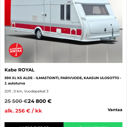
Kabe ROYAL
590 XL KS ALDE - ILMASTOINTI, PARIVUODE, KAASUN ULOSOTTO -
J. autoturva
2011
, 0 km, Vuodepaikat 3
25 500 €
24 800 €
vantaa
alk. 256 € / kk