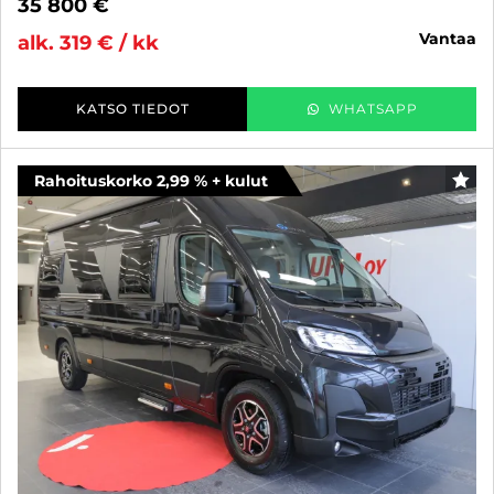
35 800 €
vantaa
alk. 319 € / kk
KATSO TIEDOT
WHATSAPP
Rahoituskorko 2,99 % + kulut
SUO