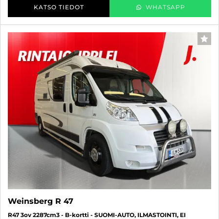
KATSO TIEDOT
WHATSAPP
SUO
Weinsberg R 47
R47 3ov 2287cm3 - B-kortti - SUOMI-AUTO, ILMASTOINTI, EI