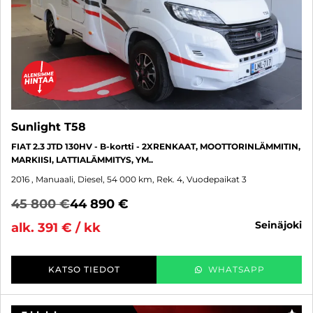
Sunlight T58
FIAT 2.3 JTD 130HV - B-kortti - 2XRENKAAT, MOOTTORINLÄMMITIN,
MARKIISI, LATTIALÄMMITYS, YM..
2016
, Manuaali, Diesel, 54 000 km, Rek. 4, Vuodepaikat 3
45 800 €
44 890 €
seinäjoki
alk. 391 € / kk
KATSO TIEDOT
WHATSAPP