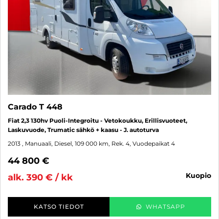
Carado T 448
Fiat 2,3 130hv Puoli-Integroitu - Vetokoukku, Erillisvuoteet,
Laskuvuode, Trumatic sähkö + kaasu - J. autoturva
2013
, Manuaali, Diesel, 109 000 km, Rek. 4, Vuodepaikat 4
44 800 €
kuopio
alk. 390 € / kk
KATSO TIEDOT
WHATSAPP