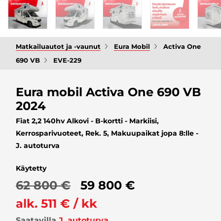
Matkailuautot ja -vaunut
Eura Mobil
Activa One
690 VB
EVE-229
Eura mobil Activa One 690 VB
2024
Fiat 2,2 140hv Alkovi - B-kortti - Markiisi,
Kerrosparivuoteet, Rek. 5, Makuupaikat jopa 8:lle -
J. autoturva
Käytetty
62 800 €
59 800 €
alk. 511 € / kk
Saatavilla
J. autoturva