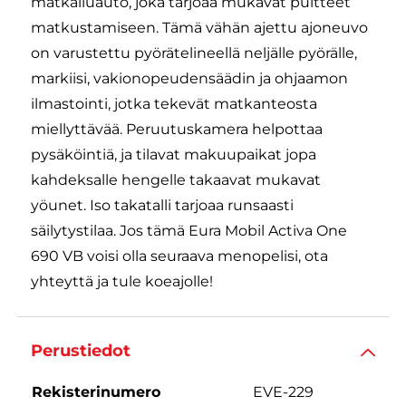
matkailuauto, joka tarjoaa mukavat puitteet
matkustamiseen. Tämä vähän ajettu ajoneuvo
on varustettu pyörätelineellä neljälle pyörälle,
markiisi, vakionopeudensäädin ja ohjaamon
ilmastointi, jotka tekevät matkanteosta
miellyttävää. Peruutuskamera helpottaa
pysäköintiä, ja tilavat makuupaikat jopa
kahdeksalle hengelle takaavat mukavat
yöunet. Iso takatalli tarjoaa runsaasti
säilytystilaa. Jos tämä Eura Mobil Activa One
690 VB voisi olla seuraava menopelisi, ota
yhteyttä ja tule koeajolle!
Perustiedot
Rekisterinumero
EVE-229