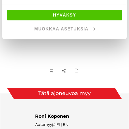
Raimo Levälampi
HYVÄKSY
Page 1 of 60
MUOKKAA ASETUKSIA
1 / 60