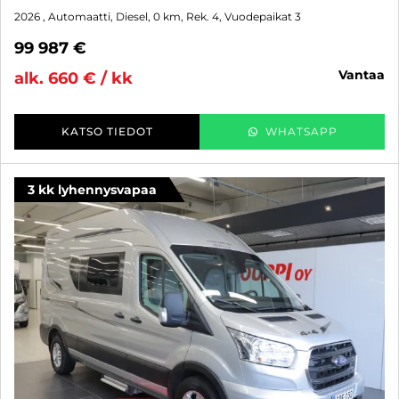
Bürstner HABITON HM 6.0 VAN
Mercedes-Benz 315 CDI 150hv RWD Automaatti Retkeilyauto - B-
kortti - KIINTEÄ KORKO 2,99% + KULUT - UPEA UUTUUS,
INNOVATIIVINEN POHJARATKAISU, ERILLISVUOTEET
2026
, Automaatti, Diesel, 0 km, Rek. 4, Vuodepaikat 3
99 987 €
vantaa
alk. 660 € / kk
KATSO TIEDOT
WHATSAPP
3 kk lyhennysvapaa