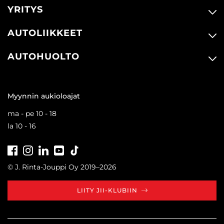
KATSO TIEDOT
WHATSAPP
NÄYTÄ LISÄÄ SOPIVIA
YRITYS
AUTOLIIKKEET
AUTOHUOLTO
Myynnin aukioloajat
ma - pe 10 - 18
la 10 - 16