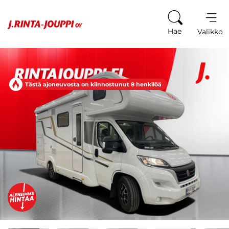
Siirry sisältöön
Hae
Valikko
Tästä ajoneuvosta on kiinnostunut 8 henkilöä