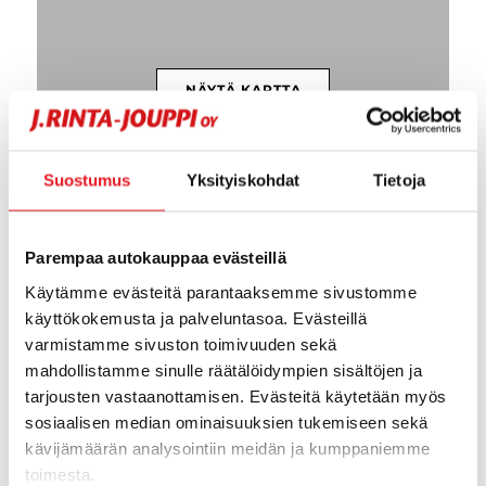
NÄYTÄ KARTTA
Suostumus
Yksityiskohdat
Tietoja
Parempaa autokauppaa evästeillä
Tätä mieltä asiakkaat ovat J. Rinta-
Käytämme evästeitä parantaaksemme sivustomme
Joupista
käyttökokemusta ja palveluntasoa. Evästeillä
varmistamme sivuston toimivuuden sekä
mahdollistamme sinulle räätälöidympien sisältöjen ja
1 day ago
tarjousten vastaanottamisen. Evästeitä käytetään myös
Ystävällinen palvelu. Niin ja mikä parasta saimme
sosiaalisen median ominaisuuksien tukemiseen sekä
vanhan vaunumme uusiokäyttöön joka oli meillä
kävijämäärän analysointiin meidän ja kumppaniemme
vuosina 2011-2012, ja todella hienossa kunnossa
edelleen.
toimesta.