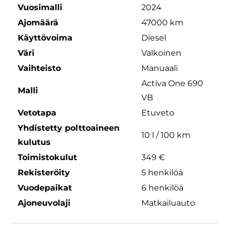
Vuosimalli
2024
Ajomäärä
47000 km
Käyttövoima
Diesel
Väri
Valkoinen
Vaihteisto
Manuaali
Activa One 690
Malli
VB
Vetotapa
Etuveto
Yhdistetty polttoaineen
10 l / 100 km
kulutus
Toimistokulut
349 €
Rekisteröity
5 henkilöä
Vuodepaikat
6 henkilöä
Ajoneuvolaji
Matkailuauto