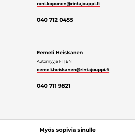
Tätä ajoneuvoa myy
Roni Koponen
Automyyjä FI | EN
roni.koponen
@rintajouppi.fi
040 712 0455
Eemeli Heiskanen
Automyyjä FI | EN
eemeli.heiskanen
@rintajouppi.fi
040 711 9821